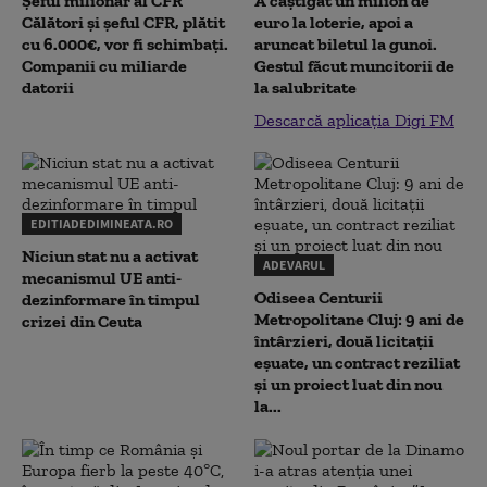
Șeful milionar al CFR
A câștigat un milion de
Călători și șeful CFR, plătit
euro la loterie, apoi a
cu 6.000€, vor fi schimbați.
aruncat biletul la gunoi.
Companii cu miliarde
Gestul făcut muncitorii de
datorii
la salubritate
Descarcă aplicația Digi FM
EDITIADEDIMINEATA.RO
Niciun stat nu a activat
ADEVARUL
mecanismul UE anti-
Odiseea Centurii
dezinformare în timpul
Metropolitane Cluj: 9 ani de
crizei din Ceuta
întârzieri, două licitații
eșuate, un contract reziliat
și un proiect luat din nou
la...