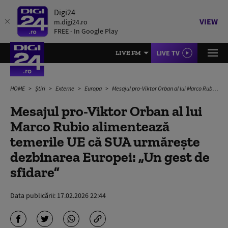
Digi24
VIEW
m.digi24.ro
FREE - In Google Play
LIVE TV
LIVE FM
HOME
Știri
Externe
Europa
Mesajul pro-Viktor Orban al lui Marco Rubio alimentează temerile UE că SUA urmărește dezbinarea Europei: „Un gest de sfidare”
Mesajul pro-Viktor Orban al lui
Marco Rubio alimentează
temerile UE că SUA urmărește
dezbinarea Europei: „Un gest de
sfidare”
Data publicării:
17.02.2026 22:44