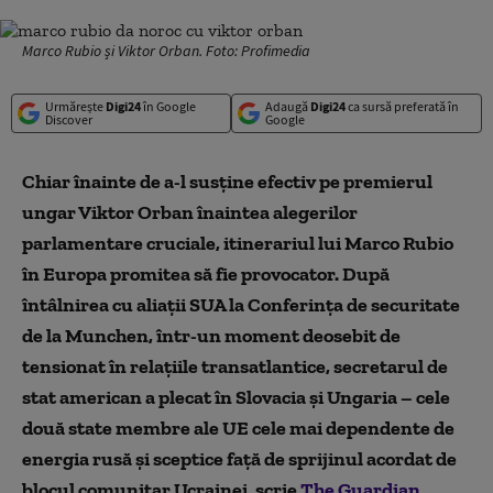
Marco Rubio și Viktor Orban. Foto: Profimedia
Urmărește
Digi24
în Google
Adaugă
Digi24
ca sursă preferată în
Discover
Google
Chiar înainte de a-l susține efectiv pe premierul
ungar Viktor Orban înaintea alegerilor
parlamentare cruciale, itinerariul lui Marco Rubio
în Europa promitea să fie provocator. După
întâlnirea cu aliații SUA la Conferința de securitate
de la Munchen, într-un moment deosebit de
tensionat în relațiile transatlantice, secretarul de
stat american a plecat în Slovacia și Ungaria – cele
două state membre ale UE cele mai dependente de
energia rusă și sceptice față de sprijinul acordat de
blocul comunitar Ucrainei, scrie
The Guardian.