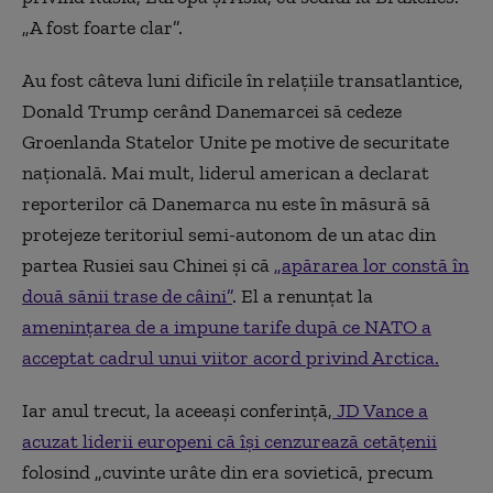
„A fost foarte clar”.
Au fost câteva luni dificile în relațiile transatlantice,
Donald Trump cerând Danemarcei să cedeze
Groenlanda Statelor Unite pe motive de securitate
națională. Mai mult, liderul american a declarat
reporterilor că Danemarca nu este în măsură să
protejeze teritoriul semi-autonom de un atac din
partea Rusiei sau Chinei și că
„apărarea lor constă în
două sănii trase de câini”
. El a renunțat la
amenințarea de a impune tarife după ce NATO a
acceptat cadrul unui viitor acord privind Arctica.
Iar anul trecut, la aceeași conferință,
JD Vance a
acuzat liderii europeni că își cenzurează cetățenii
folosind „cuvinte urâte din era sovietică, precum