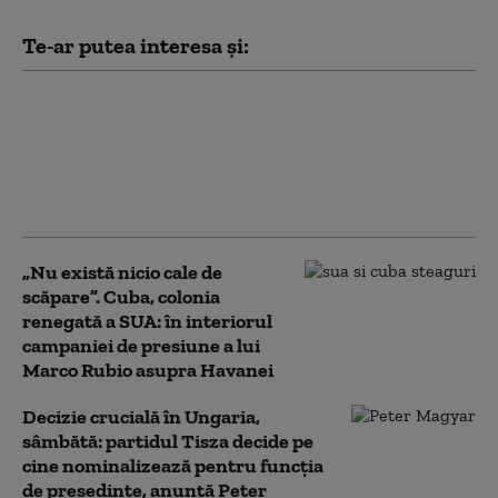
Te-ar putea interesa și:
Partidul lui Peter
Magyar a anunțat pe
cine propune pentru
funcția de președinte
al Ungariei
„Nu există nicio cale de
scăpare”. Cuba, colonia
renegată a SUA: în interiorul
campaniei de presiune a lui
Marco Rubio asupra Havanei
Decizie crucială în Ungaria,
sâmbătă: partidul Tisza decide pe
cine nominalizează pentru funcția
de președinte, anunță Peter