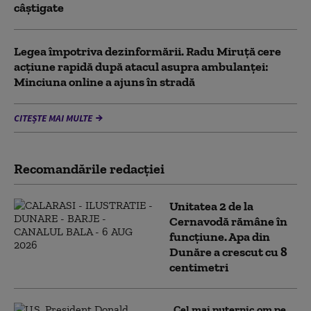
câștigate
Legea împotriva dezinformării. Radu Miruță cere
acțiune rapidă după atacul asupra ambulanței:
Minciuna online a ajuns în stradă
CITEȘTE MAI MULTE
Recomandările redacţiei
Unitatea 2 de la
Cernavodă rămâne în
funcțiune. Apa din
Dunăre a crescut cu 8
centimetri
„Cel mai puternic om pe