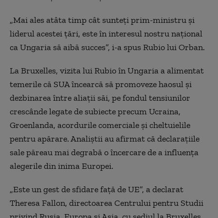
„Mai ales atâta timp cât sunteți prim-ministru și
liderul acestei țări, este în interesul nostru național
ca Ungaria să aibă succes”, i-a spus Rubio lui Orban.
La Bruxelles, vizita lui Rubio în Ungaria a alimentat
temerile că SUA încearcă să promoveze haosul și
dezbinarea între aliații săi, pe fondul tensiunilor
crescânde legate de subiecte precum Ucraina,
Groenlanda, acordurile comerciale și cheltuielile
pentru apărare. Analiștii au afirmat că declarațiile
sale păreau mai degrabă o încercare de a influența
alegerile din inima Europei.
„Este un gest de sfidare față de UE”, a declarat
Theresa Fallon, directoarea Centrului pentru Studii
privind Rusia, Europa și Asia, cu sediul la Bruxelles.