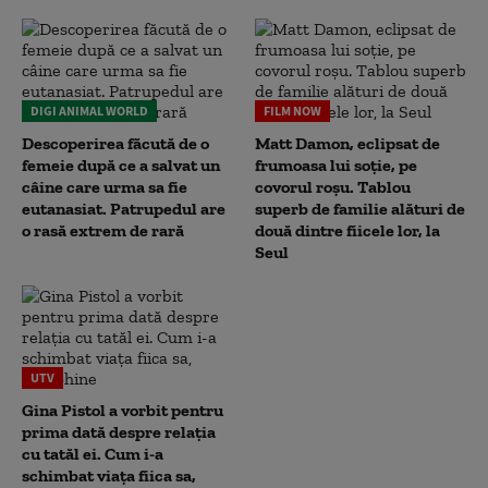
DIGI ANIMAL WORLD
FILM NOW
Descoperirea făcută de o
Matt Damon, eclipsat de
femeie după ce a salvat un
frumoasa lui soție, pe
câine care urma sa fie
covorul roșu. Tablou
eutanasiat. Patrupedul are
superb de familie alături de
o rasă extrem de rară
două dintre fiicele lor, la
Seul
UTV
Gina Pistol a vorbit pentru
prima dată despre relația
cu tatăl ei. Cum i-a
schimbat viața fiica sa,