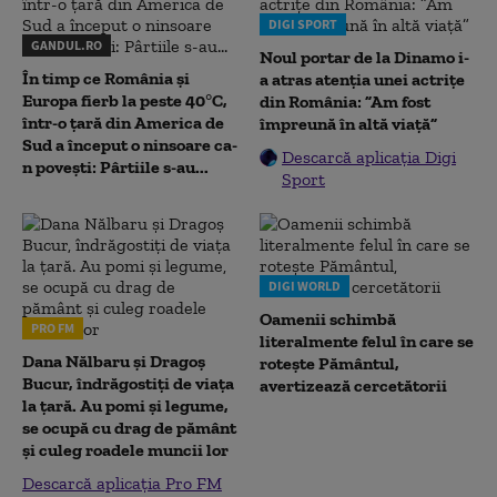
DIGI SPORT
GANDUL.RO
Noul portar de la Dinamo i-
În timp ce România și
a atras atenția unei actrițe
Europa fierb la peste 40°C,
din România: ”Am fost
într-o țară din America de
împreună în altă viață”
Sud a început o ninsoare ca-
Descarcă aplicația Digi
n povești: Pârtiile s-au...
Sport
DIGI WORLD
Oamenii schimbă
PRO FM
literalmente felul în care se
Dana Nălbaru și Dragoș
rotește Pământul,
Bucur, îndrăgostiți de viața
avertizează cercetătorii
la țară. Au pomi și legume,
se ocupă cu drag de pământ
și culeg roadele muncii lor
Descarcă aplicația Pro FM