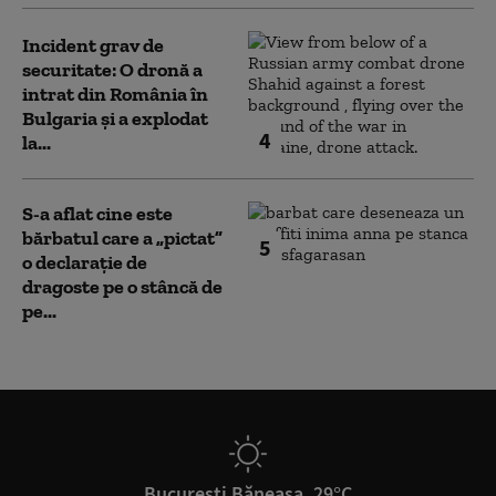
Incident grav de
securitate: O dronă a
intrat din România în
Bulgaria şi a explodat
4
la...
S-a aflat cine este
bărbatul care a „pictat”
5
o declarație de
dragoste pe o stâncă de
pe...
București Băneasa, 29°C