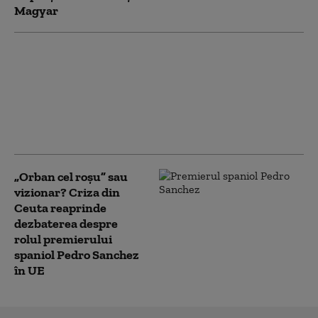
Magyar
SUA impun noi
sancţiuni împotriva
Cubei. Marco Rubio:
„Nu vom tolera
operaţiuni ostile la uşa
noastră”
„Orban cel roșu” sau
vizionar? Criza din
Ceuta reaprinde
dezbaterea despre
rolul premierului
spaniol Pedro Sanchez
în UE