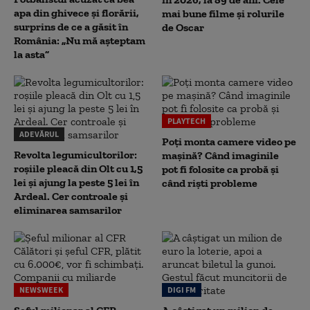
apa din ghivece și florării,
mai bune filme și rolurile
surprins de ce a găsit în
de Oscar
România: „Nu mă așteptam
la asta”
PLAYTECH
ADEVĂRUL
Poți monta camere video pe
Revolta legumicultorilor:
mașină? Când imaginile
roșiile pleacă din Olt cu 1,5
pot fi folosite ca probă și
lei și ajung la peste 5 lei în
când riști probleme
Ardeal. Cer controale și
eliminarea samsarilor
NEWSWEEK
DIGI FM