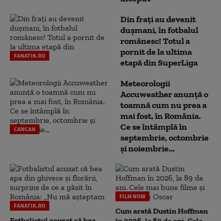
Din frați au devenit
dușmani, în fotbalul
românesc! Totul a
pornit de la ultima
FANATIK.RO
etapă din SuperLiga
Meteorologii
Accuweather anunță o
toamnă cum nu prea a
mai fost, în România.
Ce se întâmplă în
CANCAN
septembrie, octombrie
și noiembrie...
FILM NOW
FANATIK.RO
Cum arată Dustin Hoffman
Fotbalistul acuzat că bea
în 2026, la 89 de ani. Cele