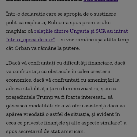
Într-o declarație care se apropia de o susținere
politică explicită, Rubio i-a spus premierului
maghiar că
relațiile dintre Ungaria și SUA au intrat
într-o „epocă de aur”
– și vor rămâne așa atâta timp
cât Orban va rămâne la putere.
„Dacă vă confruntați cu dificultăți financiare, dacă
vă confruntați cu obstacole în calea creșterii
economice, dacă vă confruntați cu amenințări la
adresa stabilității țării dumneavoastră, știu că
președintele Trump va fi foarte interesat... să
găsească modalități de a vă oferi asistență dacă va
apărea vreodată o astfel de situație, și evident în
ceea ce privește finanțele și alte aspecte similare”, a
spus secretarul de stat american.