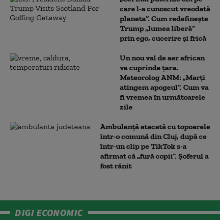
care l-a cunoscut vreodată
planeta”. Cum redefinește
Trump „lumea liberă”
prin ego, cucerire și frică
Un nou val de aer african
va cuprinde țara.
Meteorolog ANM: „Marți
atingem apogeul”. Cum va
fi vremea în următoarele
zile
Ambulanţă atacată cu topoarele
într-o comună din Cluj, după ce
într-un clip pe TikTok s-a
afirmat că „fură copii”. Șoferul a
fost rănit
DIGI ECONOMIC