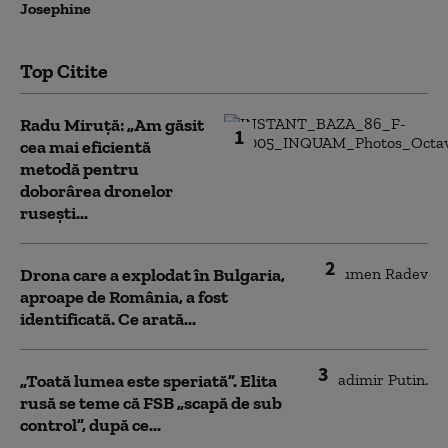
Josephine
Top Citite
Radu Miruță: „Am găsit
1
cea mai eficientă
metodă pentru
doborârea dronelor
rusești...
2
Drona care a explodat în Bulgaria,
aproape de România, a fost
identificată. Ce arată...
3
„Toată lumea este speriată”. Elita
rusă se teme că FSB „scapă de sub
control”, după ce...