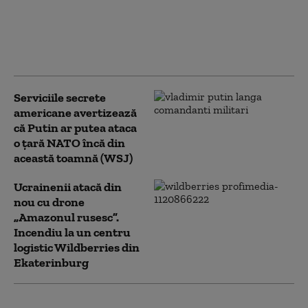
Germania nazistă
împotriva Ucrainei,
interzisă de dreptul
internațional (ISW)
Serviciile secrete
americane avertizează
că Putin ar putea ataca
o țară NATO încă din
această toamnă (WSJ)
Ucrainenii atacă din
nou cu drone
„Amazonul rusesc”.
Incendiu la un centru
logistic Wildberries din
Ekaterinburg
Bloomberg: Economia