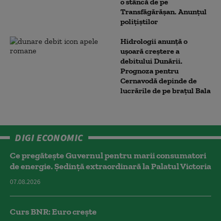
o stâncă de pe
Transfăgărășan. Anunțul
polițiștilor
Hidrologii anunță o
ușoară creștere a
debitului Dunării.
Prognoza pentru
Cernavodă depinde de
lucrările de pe brațul Bala
DIGI ECONOMIC
Ce pregătește Guvernul pentru marii consumatori
de energie. Ședință extraordinară la Palatul Victoria
07.08.2026
Curs BNR: Euro crește