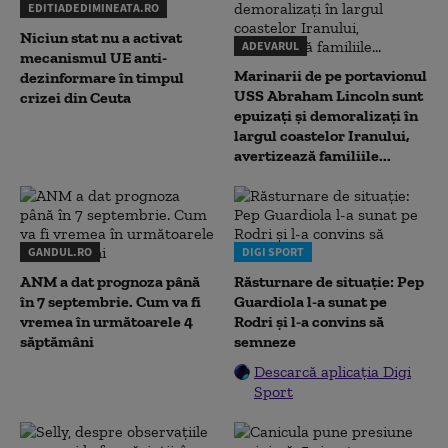
EDITIADEDIMINEATA.RO
Niciun stat nu a activat
ADEVARUL
mecanismul UE anti-
Marinarii de pe portavionul
dezinformare în timpul
USS Abraham Lincoln sunt
crizei din Ceuta
epuizați și demoralizați în
largul coastelor Iranului,
avertizează familiile...
GANDUL.RO
DIGI SPORT
ANM a dat prognoza până
Răsturnare de situație: Pep
în 7 septembrie. Cum va fi
Guardiola l-a sunat pe
vremea în următoarele 4
Rodri și l-a convins să
săptămâni
semneze
Descarcă aplicația Digi
Sport