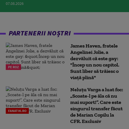
07.08.2026
PARTENERII NOȘTRI
James Haven, fratele
Angelinei Jolie, a
dezvăluit că este gay:
"Încep un nou capitol.
PE ROZ
Sunt liber să trăiesc o
viață plină"
Neluțu Varga a luat foc:
„Scoate-l pe ăla că nu
mai suport!”. Care este
singurul transfer făcut
FANATIK.RO
de Marian Copilu la
CFR. Exclusiv