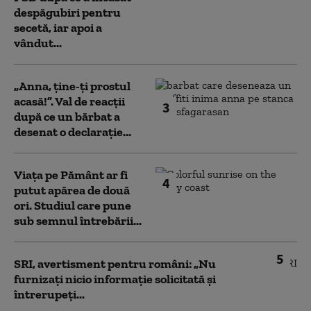
despăgubiri pentru
secetă, iar apoi a
vândut...
„Anna, ţine-ţi prostul
acasă!”. Val de reacții
3
după ce un bărbat a
desenat o declarație...
Viața pe Pământ ar fi
4
putut apărea de două
ori. Studiul care pune
sub semnul întrebării...
5
SRI, avertisment pentru români: „Nu
furnizați nicio informație solicitată și
întrerupeți...