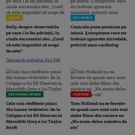
PRO FM
DIGI WORLD
Selly, despre observațiile
Canicula pune presiune pe
pe care i le fac părinții, în
inimă. 5 simptome care nu
ciuda succesului său: „Cred
trebuie ignorate niciodată,
că este imposibil să scapi
potrivit unui cardiolog
de asta”
Descarcă aplicația Pro FM
DIGI ANIMAL WORLD
FILM NOW
Cele mai răsfățate pisici
Tom Holland nu se ferește
din lumea vedetelor: de la
să spună care sunt cele mai
Calippo a lui Ed Sheeran la
slabe filme din cariera sa:
Meredith Grey a lui Taylor
„Nu eram deloc mândru de
Swift
ele”