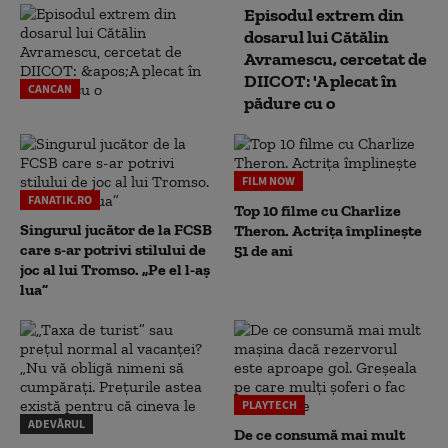
Episodul extrem din
dosarul lui Cătălin
Avramescu, cercetat de
DIICOT: 'A plecat în
CANCAN
pădure cu o
FILM NOW
FANATIK.RO
Top 10 filme cu Charlize
Singurul jucător de la FCSB
Theron. Actrița împlinește
care s-ar potrivi stilului de
51 de ani
joc al lui Tromso. „Pe el l-aș
lua”
PLAYTECH
ADEVĂRUL
De ce consumă mai mult