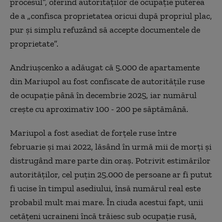
procesul”, oferind autorităților de ocupație puterea
de a „confisca proprietatea oricui după propriul plac,
pur și simplu refuzând să accepte documentele de
proprietate”.
Andriușcenko a adăugat că 5.000 de apartamente
din Mariupol au fost confiscate de autoritățile ruse
de ocupație până în decembrie 2025, iar numărul
crește cu aproximativ 100 - 200 pe săptămână.
Mariupol a fost asediat de forțele ruse între
februarie și mai 2022, lăsând în urmă mii de morți și
distrugând mare parte din oraș. Potrivit estimărilor
autorităților, cel puțin 25.000 de persoane ar fi putut
fi ucise în timpul asediului, însă numărul real este
probabil mult mai mare. În ciuda acestui fapt, unii
cetățeni ucraineni încă trăiesc sub ocupație rusă,