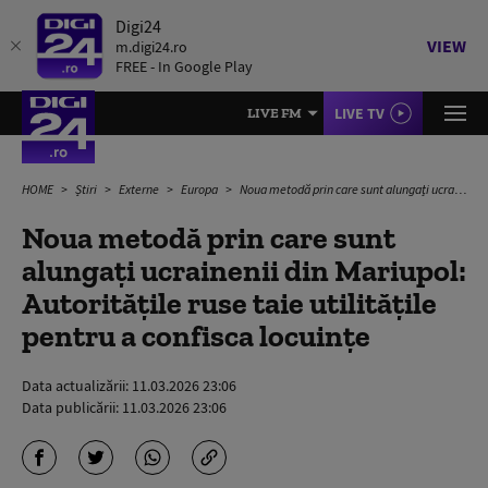
Digi24
VIEW
m.digi24.ro
FREE - In Google Play
LIVE TV
LIVE FM
HOME
Știri
Externe
Europa
Noua metodă prin care sunt alungați ucrainenii din Mariupol: Autoritățile ruse taie utilitățile pentru a confisca locuințe
Noua metodă prin care sunt
alungați ucrainenii din Mariupol:
Autoritățile ruse taie utilitățile
pentru a confisca locuințe
Data actualizării:
11.03.2026 23:06
Data publicării:
11.03.2026 23:06