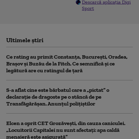
Descarcă aplicația Digi
Sport
Ultimele știri
Ce rating au primit Constanța, București, Oradea,
Brașov și Buzău de la Fitch. Ce semnifică și ce
legătură are cu ratingul de țară
S-a aflat cine este bărbatul care a „pictat” o
declarație de dragoste pe o stâncă de pe
Transfăgărășan. Anunțul polițiștilor
Elcen a oprit CET Grozăveşti, din cauza caniculei.
„Locuitorii Capitalei nu sunt afectați: apa caldă
menajeră este asigurată”