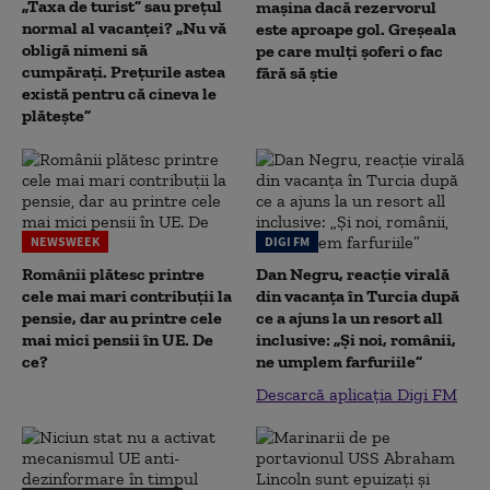
„Taxa de turist” sau prețul
mașina dacă rezervorul
normal al vacanței? „Nu vă
este aproape gol. Greșeala
obligă nimeni să
pe care mulți șoferi o fac
cumpărați. Prețurile astea
fără să știe
există pentru că cineva le
plătește”
NEWSWEEK
DIGI FM
Românii plătesc printre
Dan Negru, reacție virală
cele mai mari contribuții la
din vacanța în Turcia după
pensie, dar au printre cele
ce a ajuns la un resort all
mai mici pensii în UE. De
inclusive: „Și noi, românii,
ce?
ne umplem farfuriile”
Descarcă aplicația Digi FM