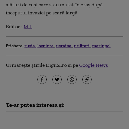
alături de ruși care s-au mutat în oraș după
începutul invaziei pe scară largă.
Editor :
M.I.
Etichete:
rusia
locuinte
ucraina
utilitati
mariupol
Urmărește știrile Digi24.ro și pe
Google News
Te-ar putea interesa și:
Rusia folosește o tehnică
implementată de