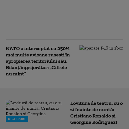
de război a Rusiei
alimentează creşteri
salariale pe care
companiile nu şi le
permit
NATO a interceptat cu 250%
mai multe avioane rusești în
apropierea teritoriului său.
Bilanț îngrijorător: „Cifrele
nu mint”
Lovitură de teatru, cu o
zi înainte de nuntă:
Cristiano Ronaldo și
DIGI SPORT
Georgina Rodriguez!