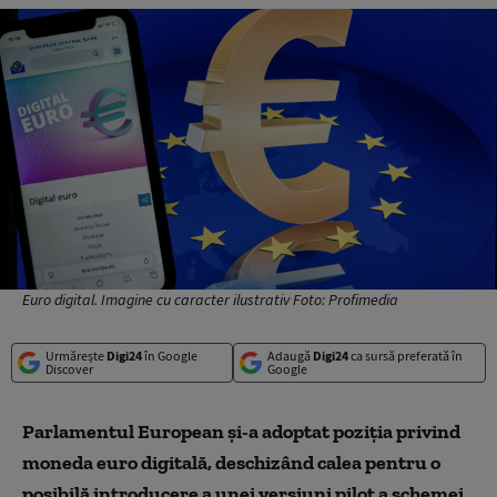
Euro digital. Imagine cu caracter ilustrativ Foto: Profimedia
Urmărește
Digi24
în Google
Adaugă
Digi24
ca sursă preferată în
Discover
Google
Parlamentul European și-a a
doptat
poziția privind
moneda euro digitală, deschizând calea pentru o
posibilă introducere a unei versiuni pilot a schemei