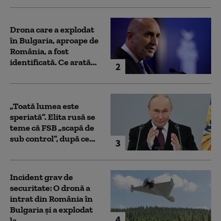
Drona care a explodat
în Bulgaria, aproape de
România, a fost
identificată. Ce arată...
2
„Toată lumea este
speriată”. Elita rusă se
teme că FSB „scapă de
sub control”, după ce...
3
Incident grav de
securitate: O dronă a
intrat din România în
Bulgaria şi a explodat
4
la...