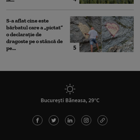
S-a aflat cine este
bărbatul care a „pictat”
o declarație de
dragoste pe o stâncă de
5
pe...
București Băneasa, 29°C