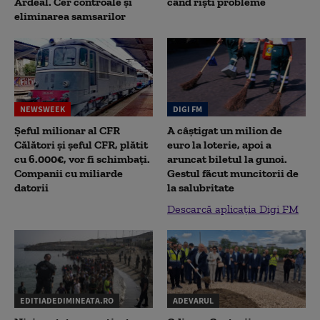
Ardeal. Cer controale și
când riști probleme
eliminarea samsarilor
NEWSWEEK
DIGI FM
Șeful milionar al CFR
A câștigat un milion de
Călători și șeful CFR, plătit
euro la loterie, apoi a
cu 6.000€, vor fi schimbați.
aruncat biletul la gunoi.
Companii cu miliarde
Gestul făcut muncitorii de
datorii
la salubritate
Descarcă aplicația Digi FM
EDITIADEDIMINEATA.RO
ADEVARUL