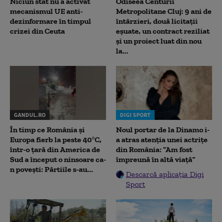
Niciun stat nu a activat
Odiseea Centurii
mecanismul UE anti-
Metropolitane Cluj: 9 ani de
dezinformare în timpul
întârzieri, două licitații
crizei din Ceuta
eșuate, un contract reziliat
și un proiect luat din nou
la...
GANDUL.RO
DIGI SPORT
În timp ce România și
Noul portar de la Dinamo i-
Europa fierb la peste 40°C,
a atras atenția unei actrițe
într-o țară din America de
din România: ”Am fost
Sud a început o ninsoare ca-
împreună în altă viață”
n povești: Pârtiile s-au...
Descarcă aplicația Digi
Sport