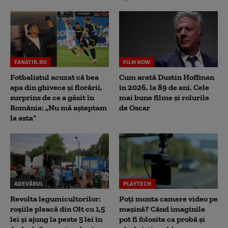
FANATIK.RO
FILM NOW
Fotbalistul acuzat că bea
Cum arată Dustin Hoffman
apa din ghivece și florării,
în 2026, la 89 de ani. Cele
surprins de ce a găsit în
mai bune filme și rolurile
România: „Nu mă așteptam
de Oscar
la asta”
ADEVĂRUL
PLAYTECH
Revolta legumicultorilor:
Poți monta camere video pe
roșiile pleacă din Olt cu 1,5
mașină? Când imaginile
lei și ajung la peste 5 lei în
pot fi folosite ca probă și