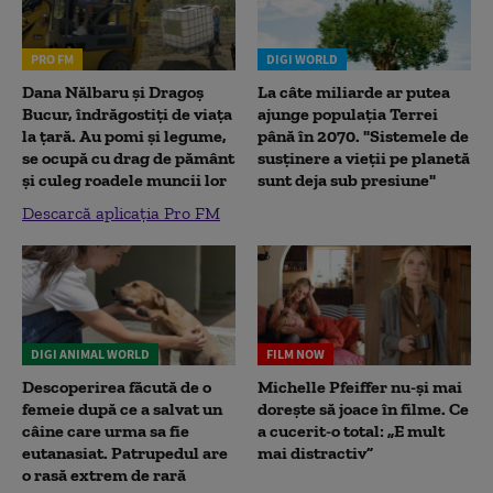
PRO FM
DIGI WORLD
Dana Nălbaru și Dragoș
La câte miliarde ar putea
Bucur, îndrăgostiți de viața
ajunge populația Terrei
la țară. Au pomi și legume,
până în 2070. "Sistemele de
se ocupă cu drag de pământ
susținere a vieții pe planetă
și culeg roadele muncii lor
sunt deja sub presiune"
Descarcă aplicația Pro FM
DIGI ANIMAL WORLD
FILM NOW
Descoperirea făcută de o
Michelle Pfeiffer nu-și mai
femeie după ce a salvat un
dorește să joace în filme. Ce
câine care urma sa fie
a cucerit-o total: „E mult
eutanasiat. Patrupedul are
mai distractiv”
o rasă extrem de rară