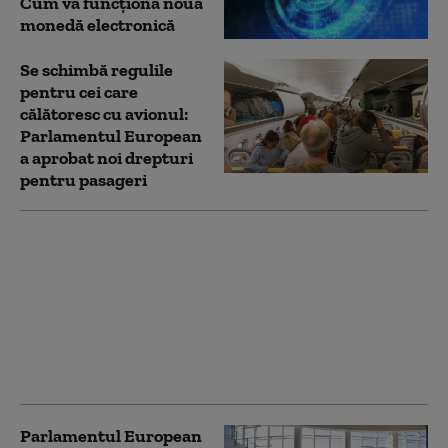
Cum va funcţiona noua
monedă electronică
Se schimbă regulile
pentru cei care
călătoresc cu avionul:
Parlamentul European
a aprobat noi drepturi
pentru pasageri
Parlamentul European
prelungește temporar
autorizarea
monitorizării
conversațiilor private
de net de către marile
companii tech
Parlamentul European