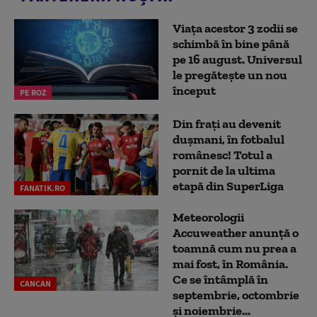
Viața acestor 3 zodii se
schimbă în bine până
pe 16 august. Universul
le pregătește un nou
început
PE ROZ
Din frați au devenit
dușmani, în fotbalul
românesc! Totul a
pornit de la ultima
etapă din SuperLiga
FANATIK.RO
Meteorologii
Accuweather anunță o
toamnă cum nu prea a
mai fost, în România.
Ce se întâmplă în
CANCAN
septembrie, octombrie
și noiembrie...