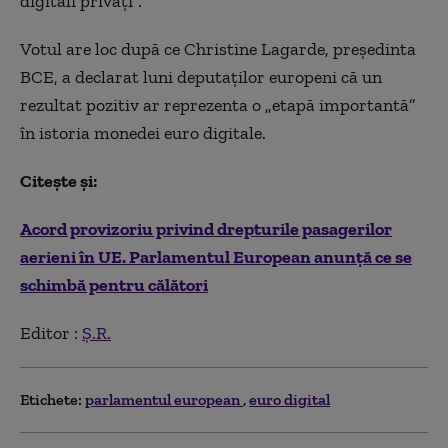
digitali privați”.
Votul are loc după ce Christine Lagarde, președinta
BCE, a declarat
luni
deputaților europeni că un
rezultat pozitiv ar reprezenta o „etapă importantă”
în istoria monedei euro digitale.
Citește și:
Acord provizoriu privind drepturile pasagerilor
aerieni în UE. Parlamentul European anunță ce se
schimbă pentru călători
Editor :
Ș.R.
Etichete:
parlamentul european
euro digital