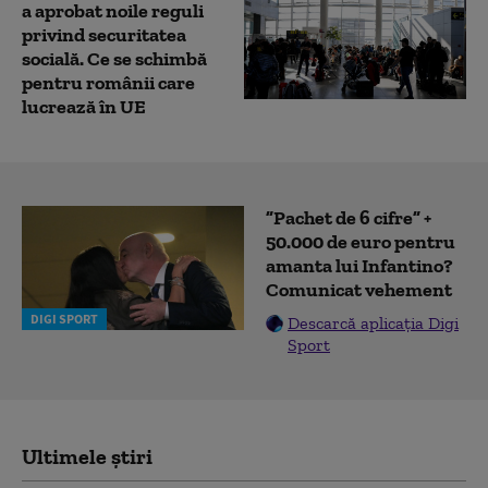
a aprobat noile reguli
privind securitatea
socială. Ce se schimbă
pentru românii care
lucrează în UE
”Pachet de 6 cifre” +
50.000 de euro pentru
amanta lui Infantino?
Comunicat vehement
DIGI SPORT
Descarcă aplicația Digi
Sport
Ultimele știri