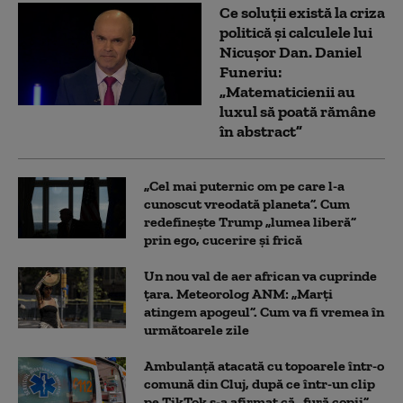
Ce soluții există la criza
politică și calculele lui
Nicușor Dan. Daniel
Funeriu:
„Matematicienii au
luxul să poată rămâne
în abstract”
„Cel mai puternic om pe care l-a
cunoscut vreodată planeta”. Cum
redefinește Trump „lumea liberă”
prin ego, cucerire și frică
Un nou val de aer african va cuprinde
țara. Meteorolog ANM: „Marți
atingem apogeul”. Cum va fi vremea în
următoarele zile
Ambulanţă atacată cu topoarele într-o
comună din Cluj, după ce într-un clip
pe TikTok s-a afirmat că „fură copii”.