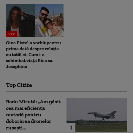
UTV
Gina Pistol a vorbit pentru
prima dată despre relația
cu tatăl ei. Cum i-a
schimbat viața fiica sa,
Josephine
Top Citite
Radu Miruță: „Am găsit
cea mai eficientă
metodă pentru
doborârea dronelor
1
rusești...