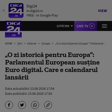
Digi24
VIEW
m.digi24.ro
FREE - In Google Play
LIVE TV
LIVE FM
HOME
Știri
Externe
Europa
„O zi istorică pentru Europa”: Parlamentul European susține Euro digital. Care e calendarul lansării
„O zi istorică pentru Europa”:
Parlamentul European susține
Euro digital. Care e calendarul
lansării
Data actualizării:
23.06.2026 17:54
Data publicării:
23.06.2026 17:54