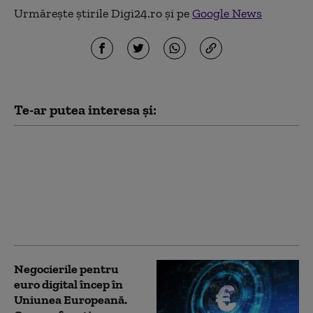
Urmărește știrile Digi24.ro și pe
Google News
Te-ar putea interesa și:
Euro digital prinde
contur. De ce testul
practic al BCE din 2027
poate schimba modul
în care plătim în
Europa
Negocierile pentru
euro digital încep în
Uniunea Europeană.