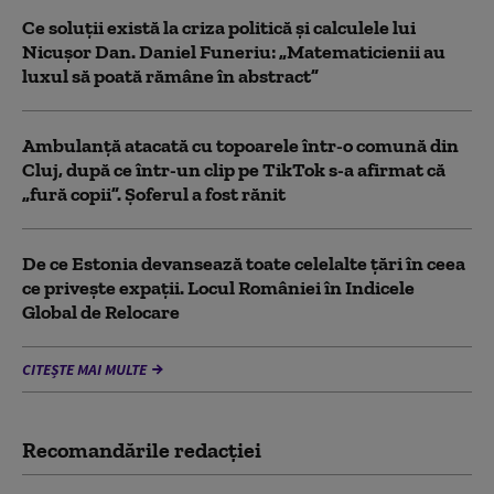
Ce soluții există la criza politică și calculele lui
Nicușor Dan. Daniel Funeriu: „Matematicienii au
luxul să poată rămâne în abstract”
Ambulanţă atacată cu topoarele într-o comună din
Cluj, după ce într-un clip pe TikTok s-a afirmat că
„fură copii”. Șoferul a fost rănit
De ce Estonia devansează toate celelalte țări în ceea
ce privește expații. Locul României în Indicele
Global de Relocare
CITEȘTE MAI MULTE
Recomandările redacţiei