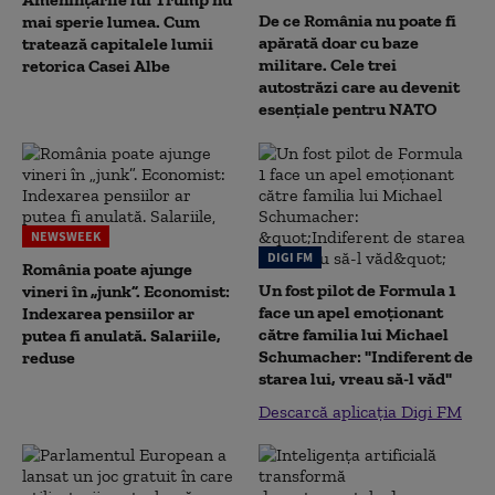
De ce România nu poate fi
mai sperie lumea. Cum
apărată doar cu baze
tratează capitalele lumii
militare. Cele trei
retorica Casei Albe
autostrăzi care au devenit
esențiale pentru NATO
NEWSWEEK
DIGI FM
România poate ajunge
Un fost pilot de Formula 1
vineri în „junk”. Economist:
face un apel emoționant
Indexarea pensiilor ar
către familia lui Michael
putea fi anulată. Salariile,
Schumacher: "Indiferent de
reduse
starea lui, vreau să-l văd"
Descarcă aplicația Digi FM