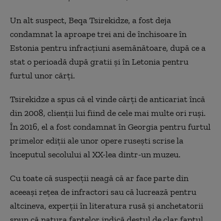
Un alt suspect, Beqa Tsirekidze, a fost deja
condamnat la aproape trei ani de închisoare în
Estonia pentru infracțiuni asemănătoare, după ce a
stat o perioadă după gratii și în Letonia pentru
furtul unor cărți.
Tsirekidze a spus că el vinde cărți de anticariat încă
din 2008, clienții lui fiind de cele mai multe ori ruși.
În 2016, el a fost condamnat în Georgia pentru furtul
primelor ediții ale unor opere rusești scrise la
începutul secolului al XX-lea dintr-un muzeu.
Cu toate că suspecții neagă că ar face parte din
aceeași rețea de infractori sau că lucrează pentru
altcineva, experții în literatura rusă și anchetatorii
spun că natura faptelor indică destul de clar faptul