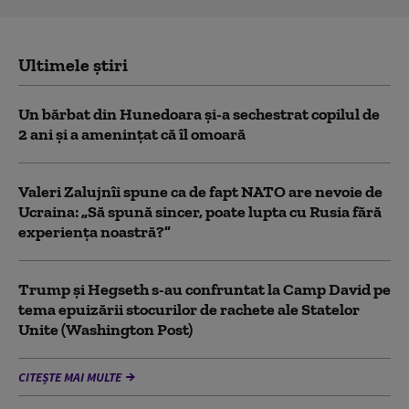
Ultimele știri
Un bărbat din Hunedoara și-a sechestrat copilul de
2 ani și a amenințat că îl omoară
Valeri Zalujnîi spune ca de fapt NATO are nevoie de
Ucraina: „Să spună sincer, poate lupta cu Rusia fără
experiența noastră?”
Trump şi Hegseth s-au confruntat la Camp David pe
tema epuizării stocurilor de rachete ale Statelor
Unite (Washington Post)
CITEȘTE MAI MULTE