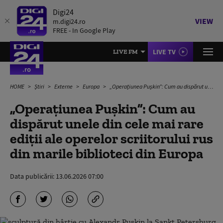
Digi24
VIEW
m.digi24.ro
FREE - In Google Play
LIVE TV
LIVE FM
HOME
Știri
Externe
Europa
„Operațiunea Pușkin”: Cum au dispărut unele din cele mai rare ediții ale operelor scriitorului rus din marile biblioteci din Europa
„Operațiunea Pușkin”: Cum au
dispărut unele din cele mai rare
ediții ale operelor scriitorului rus
din marile biblioteci din Europa
Data publicării:
13.06.2026 07:00