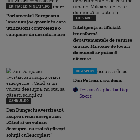
EDITIADEDIMINEATA.RO
Parlamentul European a
ADEVARUL
lansat un joc gratuit în care
Inteligența artificială
utilizatorii controlează o
transformă
campanie de dezinformare
departamentele de resurse
umane. Milioane de locuri
de muncă ar putea fi
afectate
DIGI SPORT
Dan Petrescu s-a decis
Descarcă aplicația Digi
Sport
GANDUL.RO
Dan Dungaciu avertizează
asupra crizei energetice:
„Când ai un vulcan
deasupra, nu stai să găsești
soluții cu leucoplast”