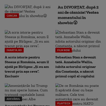
Au DIVORȚAT, după 2
ani de căsnicie! Vestea
CANCAN
momentului în
showbiz😮
FANATIK.RO
FILM NOW
A scris istorie pentru
Sebastian Stan a devenit
Steaua și România, acum îl
tată. Annabelle Wallis,
ajută pe Bîrligea: „Și eu am
iubita actorului originar
trecut prin așa ceva”.
din Constanța, a născut
Exclusiv
primul copil al cuplului
ADEVĂRUL
PLAYTECH
Amenințările lui Trump nu