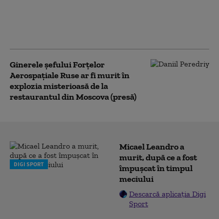
din Rusia, rănit grav în explozia
unei maşini la Ekaterinburg.
„Medicii luptă pentru a-i salva
viaţa”
Ginerele șefului Forțelor
Aerospațiale Ruse ar fi murit în
explozia misterioasă de la
restaurantul din Moscova (presă)
Micael Leandro a
murit, după ce a fost
DIGI SPORT
împușcat în timpul
meciului
Descarcă aplicația Digi
Sport