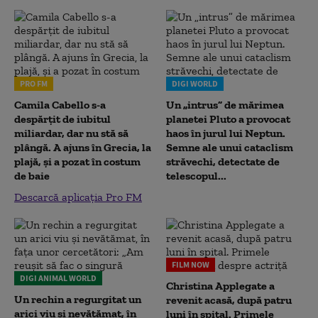
PRO FM
DIGI WORLD
Camila Cabello s-a
Un „intrus” de mărimea
despărțit de iubitul
planetei Pluto a provocat
miliardar, dar nu stă să
haos în jurul lui Neptun.
plângă. A ajuns în Grecia, la
Semne ale unui cataclism
plajă, și a pozat în costum
străvechi, detectate de
de baie
telescopul...
Descarcă aplicația Pro FM
FILM NOW
DIGI ANIMAL WORLD
Christina Applegate a
Un rechin a regurgitat un
revenit acasă, după patru
arici viu și nevătămat, în
luni în spital. Primele