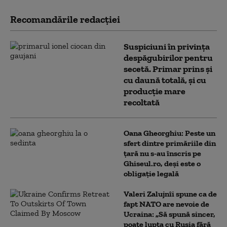
Recomandările redacţiei
Suspiciuni în privința
despăgubirilor pentru
secetă. Primar prins și
cu daună totală, și cu
producție mare
recoltată
Oana Gheorghiu: Peste un
sfert dintre primăriile din
țară nu s-au înscris pe
Ghiseul.ro, deși este o
obligație legală
Valeri Zalujnîi spune ca de
fapt NATO are nevoie de
Ucraina: „Să spună sincer,
poate lupta cu Rusia fără