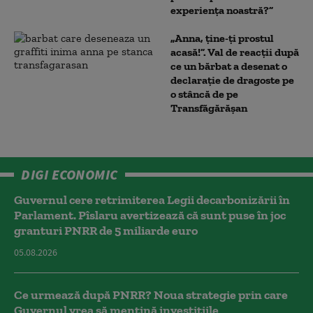
experiența noastră?”
„Anna, ţine-ţi prostul
acasă!”. Val de reacții după
ce un bărbat a desenat o
declarație de dragoste pe
o stâncă de pe
Transfăgărășan
DIGI ECONOMIC
Guvernul cere retrimiterea Legii decarbonizării în
Parlament. Pîslaru avertizează că sunt puse în joc
granturi PNRR de 5 miliarde euro
05.08.2026
Ce urmează după PNRR? Noua strategie prin care
Guvernul vrea să mențină investițiile