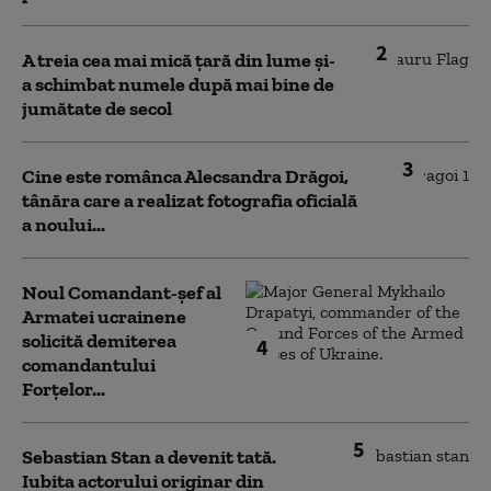
2
A treia cea mai mică țară din lume și-
a schimbat numele după mai bine de
jumătate de secol
3
Cine este românca Alecsandra Drăgoi,
tânăra care a realizat fotografia oficială
a noului...
Noul Comandant-șef al
Armatei ucrainene
solicită demiterea
4
comandantului
Forțelor...
5
Sebastian Stan a devenit tată.
Iubita actorului originar din