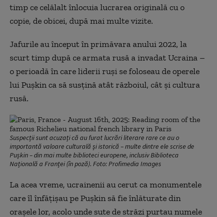
timp ce celălalt înlocuia lucrarea originală cu o
copie, de obicei, după mai multe vizite.
Jafurile au început în primăvara anului 2022, la
scurt timp după ce armata rusă a invadat Ucraina –
o perioadă în care liderii ruși se foloseau de operele
lui Pușkin ca să susțină atât războiul, cât și cultura
rusă.
Suspecții sunt acuzați că au furat lucrări literare rare ce au o
importantă valoare culturală și istorică – multe dintre ele scrise de
Pușkin – din mai multe biblioteci europene, inclusiv Biblioteca
Națională a Franței (în poză). Foto: Profimedia Images
La acea vreme, ucrainenii au cerut ca monumentele
care îl înfățișau pe Pușkin să fie înlăturate din
orașele lor, acolo unde sute de străzi purtau numele