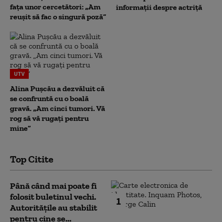
fața unor cercetători: „Am
informații despre actriță
reușit să fac o singură poză”
UTV
Alina Pușcău a dezvăluit că
se confruntă cu o boală
gravă. „Am cinci tumori. Vă
rog să vă rugați pentru
mine”
Top Citite
Până când mai poate fi
folosit buletinul vechi.
1
Autoritățile au stabilit
pentru cine se...