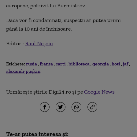
europene, potrivit lui Burmistrov.
Dacă vor fi condamnați, suspecții ar putea primi
până la 10 ani de închisoare.
Editor :
Raul Nețoiu
Etichete:
rusia
franta
carti
biblioteca
georgia
hoti
jaf
alexandr pușkin
Urmărește știrile Digi24.ro și pe
Google News
Te-ar putea interesa și: