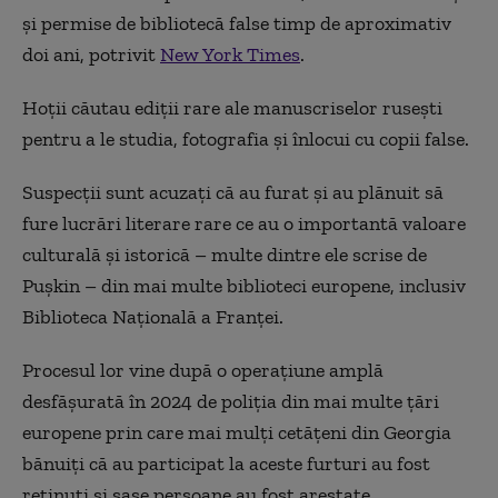
și permise de bibliotecă false timp de aproximativ
doi ani, potrivit
New York Times
.
Hoții căutau ediții rare ale manuscriselor rusești
pentru a le studia, fotografia și înlocui cu copii false.
Suspecții sunt acuzați că au furat și au plănuit să
fure lucrări literare rare ce au o importantă valoare
culturală și istorică – multe dintre ele scrise de
Pușkin – din mai multe biblioteci europene, inclusiv
Biblioteca Națională a Franței.
Procesul lor vine după o operațiune amplă
desfășurată în 2024 de poliția din mai multe țări
europene prin care mai mulți cetățeni din Georgia
bănuiți că au participat la aceste furturi au fost
reținuți și șase persoane au fost arestate.