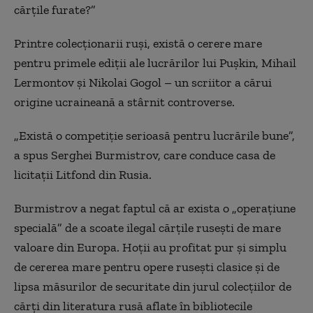
cărțile furate?”
Printre colecționarii ruși, există o cerere mare
pentru primele ediții ale lucrărilor lui Pușkin, Mihail
Lermontov și Nikolai Gogol – un scriitor a cărui
origine ucraineană a stârnit controverse.
„Există o competiție serioasă pentru lucrările bune”,
a spus Serghei Burmistrov, care conduce casa de
licitații Litfond din Rusia.
Burmistrov a negat faptul că ar exista o „operațiune
specială” de a scoate ilegal cărțile rusești de mare
valoare din Europa. Hoții au profitat pur și simplu
de cererea mare pentru opere rusești clasice și de
lipsa măsurilor de securitate din jurul colecțiilor de
cărți din literatura rusă aflate în bibliotecile