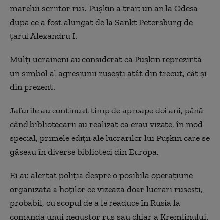
marelui scriitor rus. Pușkin a trăit un an la Odesa
după ce a fost alungat de la Sankt Petersburg de
țarul Alexandru I.
Mulți ucraineni au considerat că Pușkin reprezintă
un simbol al agresiunii rusești atât din trecut, cât și
din prezent.
Jafurile au continuat timp de aproape doi ani, până
când bibliotecarii au realizat că erau vizate, în mod
special, primele ediții ale lucrărilor lui Pușkin care se
găseau în diverse biblioteci din Europa.
Ei au alertat poliția despre o posibilă operațiune
organizată a hoților ce vizează doar lucrări rusești,
probabil, cu scopul de a le readuce în Rusia la
comanda unui negustor rus sau chiar a Kremlinului.