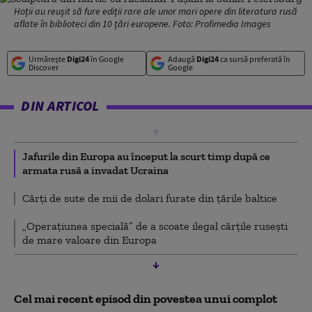
Hoții au reușit să fure ediții rare ale unor mari opere din literatura rusă
aflate în biblioteci din 10 țări europene. Foto: Profimedia Images
Urmărește
Digi24
în Google
Adaugă
Digi24
ca sursă preferată în
Discover
Google
DIN ARTICOL
Jafurile din Europa au început la scurt timp după ce
armata rusă a invadat Ucraina
Cărți de sute de mii de dolari furate din țările baltice
„Operațiunea specială” de a scoate ilegal cărțile rusești
de mare valoare din Europa
Cel mai recent episod din povestea unui complot