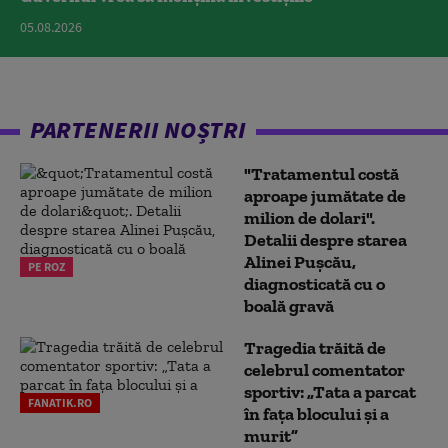
05.08.2026
PARTENERII NOȘTRI
"Tratamentul costă
aproape jumătate de
milion de dolari".
Detalii despre starea
Alinei Pușcău,
PE ROZ
diagnosticată cu o
boală gravă
Tragedia trăită de
celebrul comentator
sportiv: „Tata a parcat
FANATIK.RO
în fața blocului și a
murit”