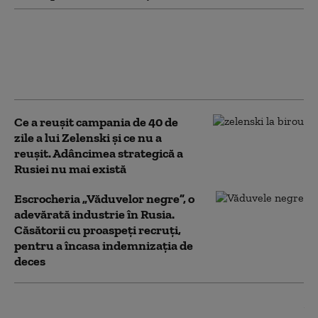
Foști oficiali europeni și ruși au purtat
discuții secrete în Austria, pentru
posibile negocieri de pace cu Ucraina
(Bloomberg)
Ce a reușit campania de 40 de
zile a lui Zelenski și ce nu a
reușit. Adâncimea strategică a
Rusiei nu mai există
Escrocheria „Văduvelor negre”, o
adevărată industrie în Rusia.
Căsătorii cu proaspeți recruți,
pentru a încasa indemnizaţia de
deces
Directorul unei fabrici de drone