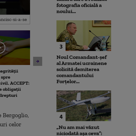
fotografia oficială a
noului...
3
Noul Comandant-șef
al Armatei ucrainene
solicită demiterea
egrității
Unitatea 2 de la Cernavodă
Patru mari ora
comandantului
 spre
ar putea fi oprită dacă
deja să aplice 
Forțelor...
civil. ACCEPT:
Dunărea continuă să scadă.
limitarea cons
 obligații
Ce spune directorul
curent electric
 drepturi
centralei
Capitala
e Bergoglio,
4
uri celor
„Nu am mai văzut
niciodată așa ceva”: