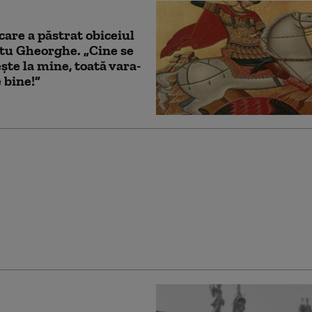
care a păstrat obiceiul
tu Gheorghe. „Cine se
şte la mine, toată vara-
 bine!”
on al XIV-lea s-a mutat
reședință nouă. Unde va
uveranul pontif