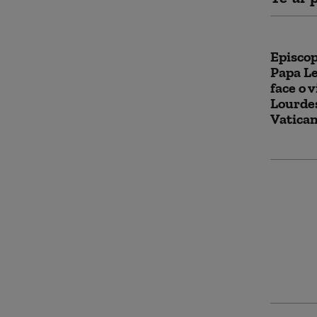
Episcop
Papa Le
face o v
Lourdes
Vatican
Ce spun
despre 
de a of
cupluri