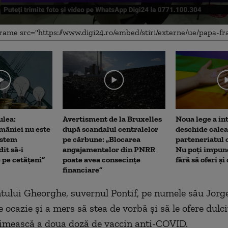
e
ulea:
Avertisment de la Bruxelles
Noua lege a int
âniei nu este
după scandalul centralelor
deschide calea
istem
pe cărbune: „Blocarea
parteneriatul 
it să-i
angajamentelor din PNRR
Nu poți impune
 pe cetățeni”
poate avea consecințe
fără să oferi și
financiare”
ntului Gheorghe, suvernul Pontif, pe numele său Jorg
e ocazie şi a mers să stea de vorbă şi să le ofere dulci
rimească a doua doză de vaccin anti-COVID.