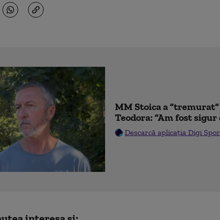
MM Stoica a ”tremurat” 
Teodora: ”Am fost sigur 
Descarcă aplicația Digi Spor
utea interesa și: