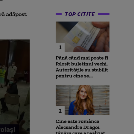
TOP CITITE
ără adăpost
.
1
Până când mai poate fi
folosit buletinul vechi.
Autoritățile au stabilit
pentru cine se...
2
Cine este românca
Alecsandra Drăgoi,
tânăra care a realizat