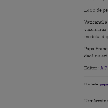
1.400 de pe
Vaticanul a
vaccinarea 
modelul deja
Papa Franci
dacă nu exi
Editor :
A.P.
Etichete:
papa
Urmărește ș