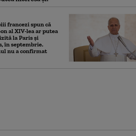
iii francezi spun că
on al XIV-lea ar putea
izită la Paris și
, în septembrie.
ul nu a confirmat
e Papa Leon al XIV-lea
măsura Papei Francisc
eri binecuvântări
lor de acelaşi sex