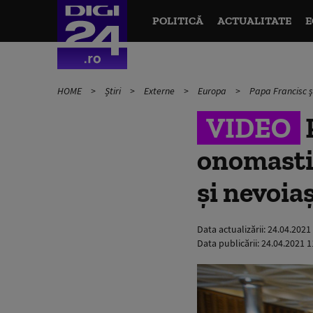
POLITICĂ
ACTUALITATE
E
HOME
Știri
Externe
Europa
Papa Francisc ş
VIDEO
P
onomastic
şi nevoiaş
Data actualizării:
24.04.2021
Data publicării:
24.04.2021 1