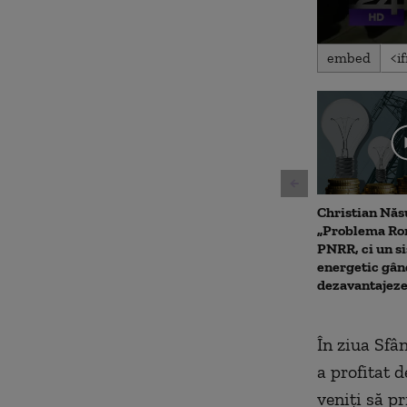
0
embed
seconds
of
1
minute,
1
second
Volum
90%
Christian Năs
„Problema Rom
PNRR, ci un s
energetic gând
dezavantajeze
În ziua Sfâ
a profitat d
veniţi să p