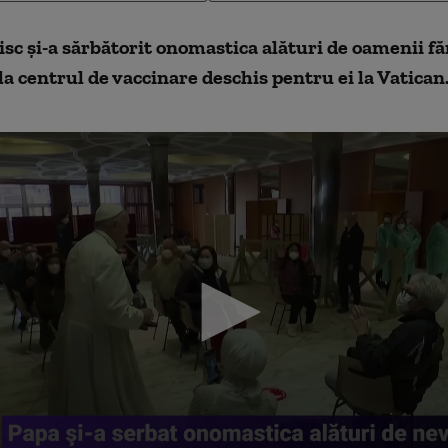
sc și-a sărbătorit onomastica alături de oamenii f
 la centrul de vaccinare deschis pentru ei la Vatican