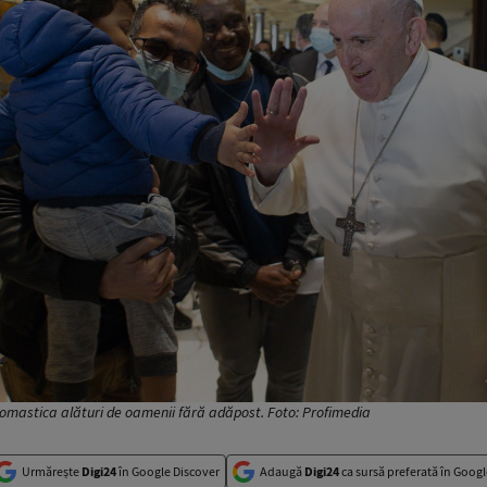
omastica alături de oamenii fără adăpost. Foto: Profimedia
Urmărește
Digi24
în Google Discover
Adaugă
Digi24
ca sursă preferată în Googl