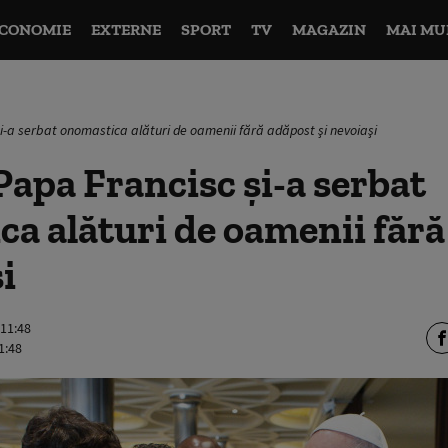
CONOMIE
EXTERNE
SPORT
TV
MAGAZIN
MAI MU
i-a serbat onomastica alături de oamenii fără adăpost şi nevoiaşi
apa Francisc şi-a serbat
a alături de oamenii făr
i
 11:48
1:48