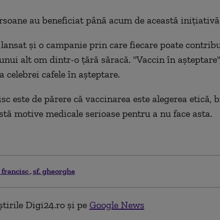
rsoane au beneficiat până acum de această iniţiativă
 lansat şi o campanie prin care fiecare poate contribu
unui alt om dintr-o ţără săracă. "Vaccin în aşteptare
 celebrei cafele în aşteptare.
sc este de părere că vaccinarea este alegerea etică, b
stă motive medicale serioase pentru a nu face asta.
 francisc
sf. gheorghe
tirile Digi24.ro și pe
Google News