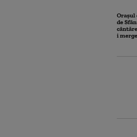
Orașul 
de Sfân
cântăre
i merge
Papa Le
într-o 
locui s