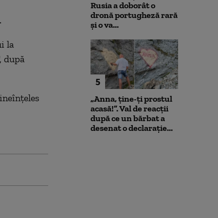
Rusia a doborât o
dronă portugheză rară
.
și o va...
i la
", după
5
ineînţeles
„Anna, ţine-ţi prostul
acasă!”. Val de reacții
după ce un bărbat a
desenat o declarație...