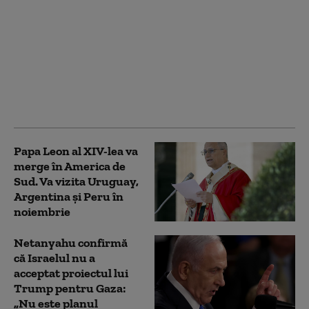
„Consiliul pentru Pace”
al lui Trump a elaborat
un plan pentru Fâșia
Gaza, dar
bombardamentele
israeliene s-au
intensificat
Papa Leon al XIV-lea va
merge în America de
Sud. Va vizita Uruguay,
Argentina și Peru în
noiembrie
Netanyahu confirmă
că Israelul nu a
acceptat proiectul lui
Trump pentru Gaza:
„Nu este planul