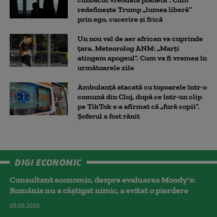
redefinește Trump „lumea liberă”
prin ego, cucerire și frică
Un nou val de aer african va cuprinde
țara. Meteorolog ANM: „Marți
atingem apogeul”. Cum va fi vremea în
următoarele zile
Ambulanţă atacată cu topoarele într-o
comună din Cluj, după ce într-un clip
pe TikTok s-a afirmat că „fură copii”.
Șoferul a fost rănit
DIGI ECONOMIC
Consultant economic, despre evaluarea Moody's:
România nu a câştigat nimic, a evitat o pierdere
09.08.2026