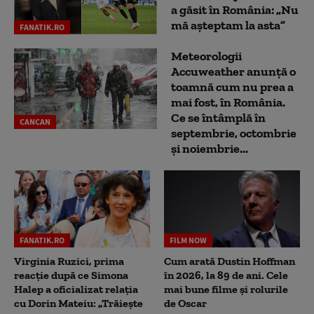
a găsit în România: „Nu
mă așteptam la asta”
FANATIK.RO
Meteorologii
Accuweather anunță o
toamnă cum nu prea a
mai fost, în România.
Ce se întâmplă în
CANCAN
septembrie, octombrie
și noiembrie...
FANATIK.RO
FILM NOW
Virginia Ruzici, prima
Cum arată Dustin Hoffman
reacție după ce Simona
în 2026, la 89 de ani. Cele
Halep a oficializat relația
mai bune filme și rolurile
cu Dorin Mateiu: „Trăiește
de Oscar