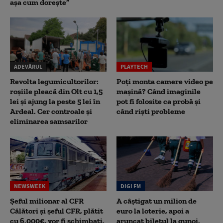
așa cum dorește”
ADEVĂRUL
PLAYTECH
Revolta legumicultorilor:
Poți monta camere video pe
roșiile pleacă din Olt cu 1,5
mașină? Când imaginile
lei și ajung la peste 5 lei în
pot fi folosite ca probă și
Ardeal. Cer controale și
când riști probleme
eliminarea samsarilor
NEWSWEEK
DIGI FM
Șeful milionar al CFR
A câștigat un milion de
Călători și șeful CFR, plătit
euro la loterie, apoi a
cu 6.000€, vor fi schimbați.
aruncat biletul la gunoi.