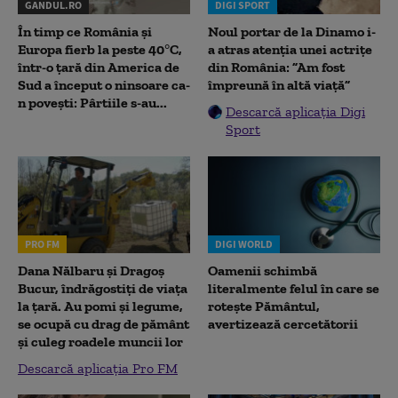
GANDUL.RO
DIGI SPORT
În timp ce România și
Noul portar de la Dinamo i-
Europa fierb la peste 40°C,
a atras atenția unei actrițe
într-o țară din America de
din România: ”Am fost
Sud a început o ninsoare ca-
împreună în altă viață”
n povești: Pârtiile s-au...
Descarcă aplicația Digi
Sport
PRO FM
DIGI WORLD
Dana Nălbaru și Dragoș
Oamenii schimbă
Bucur, îndrăgostiți de viața
literalmente felul în care se
la țară. Au pomi și legume,
rotește Pământul,
se ocupă cu drag de pământ
avertizează cercetătorii
și culeg roadele muncii lor
Descarcă aplicația Pro FM