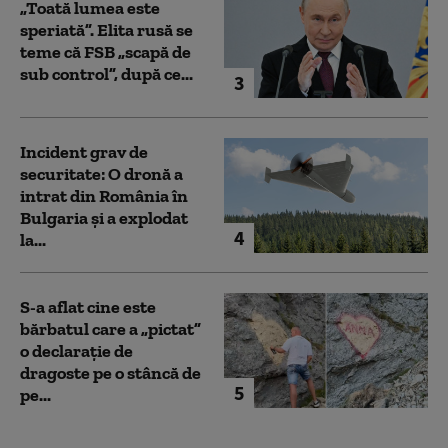
„Toată lumea este
speriată”. Elita rusă se
teme că FSB „scapă de
sub control”, după ce...
3
Incident grav de
securitate: O dronă a
intrat din România în
Bulgaria şi a explodat
4
la...
S-a aflat cine este
bărbatul care a „pictat”
o declarație de
dragoste pe o stâncă de
5
pe...