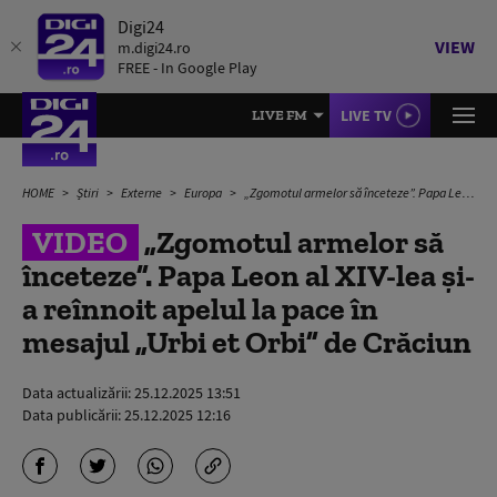
Digi24
VIEW
m.digi24.ro
FREE - In Google Play
LIVE TV
LIVE FM
HOME
Știri
Externe
Europa
„Zgomotul armelor să înceteze”. Papa Leon al XIV-lea și-a reînnoit apelul la pace în mesajul „Urbi et Orbi” de Crăciun
VIDEO
„Zgomotul armelor să
înceteze”. Papa Leon al XIV-lea și-
a reînnoit apelul la pace în
mesajul „Urbi et Orbi” de Crăciun
Data actualizării:
25.12.2025 13:51
Data publicării:
25.12.2025 12:16