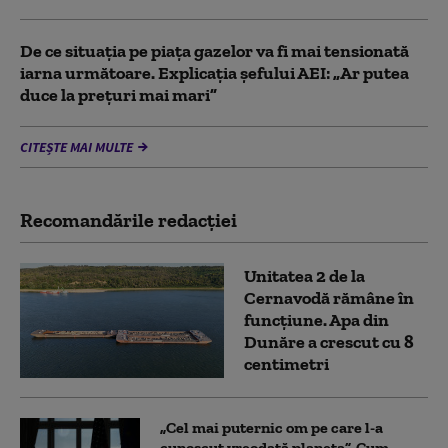
De ce situaţia pe piaţa gazelor va fi mai tensionată
iarna următoare. Explicația șefului AEI: „Ar putea
duce la preţuri mai mari”
CITEȘTE MAI MULTE
Recomandările redacţiei
Unitatea 2 de la
Cernavodă rămâne în
funcțiune. Apa din
Dunăre a crescut cu 8
centimetri
„Cel mai puternic om pe care l-a
cunoscut vreodată planeta”. Cum