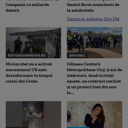
Companii cu miliarde
Gestul făcut muncitorii de
datorii
la salubritate
Descarcă aplicația Digi FM
EDITIADEDIMINEATA.RO
ADEVARUL
Niciun stat nu a activat
Odiseea Centurii
mecanismul UE anti-
Metropolitane Cluj: 9 ani de
dezinformare în timpul
întârzieri, două licitații
crizei din Ceuta
eșuate, un contract reziliat
și un proiect luat din nou
la...