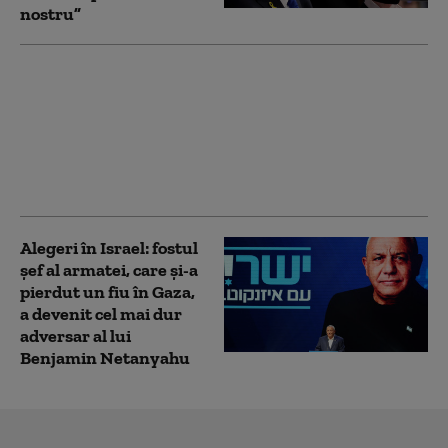
nostru”
Bombardamentele
continuă în Gaza, în
ciuda planului de pace
al lui Trump.
Palestinienii: „Războiul
a reînceput”
Alegeri în Israel: fostul
șef al armatei, care și-a
pierdut un fiu în Gaza,
a devenit cel mai dur
adversar al lui
Benjamin Netanyahu