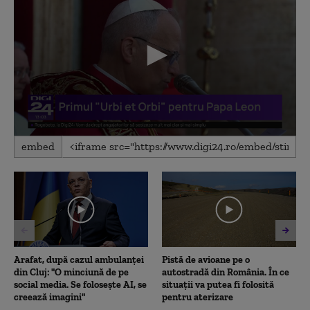
0
embed
seconds
of
4
minutes,
41
seconds
Arafat, după cazul ambulanței
Pistă de avioane pe o
din Cluj: "O minciună de pe
autostradă din România. În ce
social media. Se folosește AI, se
situații va putea fi folosită
creează imagini"
pentru aterizare