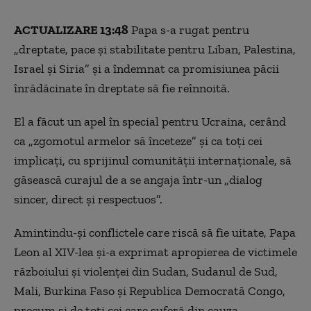
ACTUALIZARE 13:48
Papa s-a rugat pentru
„dreptate, pace și stabilitate pentru Liban, Palestina,
Israel și Siria” și a îndemnat ca promisiunea păcii
înrădăcinate în dreptate să fie reînnoită.
El a făcut un apel în special pentru Ucraina, cerând
ca „zgomotul armelor să înceteze” și ca toți cei
implicați, cu sprijinul comunității internaționale, să
găsească curajul de a se angaja într-un „dialog
sincer, direct și respectuos”.
Amintindu-și conflictele care riscă să fie uitate, Papa
Leon al XIV-lea și-a exprimat apropierea de victimele
războiului și violenței din Sudan, Sudanul de Sud,
Mali, Burkina Faso și Republica Democrată Congo,
precum și de toți cei care suferă din cauza