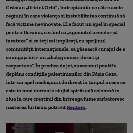
Crăciun „Urbi et Orbi” , îndreptându-se către acele
regiuni în care violența și instabilitatea continuă să
facă victime nevinovate. El a făcut un apel în special
pentru Ucraina, cerând ca „zgomotul armelor să
înceteze” și ca toți cei implicați, cu sprijinul
comunității internaționale, să găsească curajul de a
se angaja într-un „dialog sincer, direct și
respectuos”. În predica de joi, suveranul pontif
a
deplâns condițiile palestinienilor din
Fâșia
Gaza,
într-un apel neobișnuit de direct în timpul a ceea ce
este în mod normal o slujbă spirituală solemnă în
ziua în care creștinii din întreaga lume sărbătoresc
nașterea lui I
i
sus, potrivit
Reuters
.