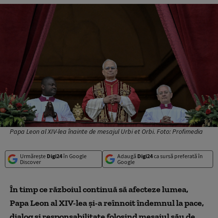
Papa Leon al XIV-lea înainte de mesajul Urbi et Orbi. Foto: Profimedia
Urmărește
Digi24
în Google
Adaugă
Digi24
ca sursă preferată în
Discover
Google
În timp ce războiul continuă să afecteze lumea,
Papa Leon al XIV-lea și-a reînnoit îndemnul la pace,
dialog și responsabilitate folosind mesajul său de