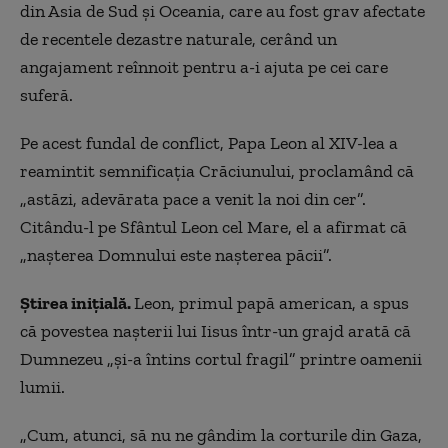
din Asia de Sud și Oceania, care au fost grav afectate
de recentele dezastre naturale, cerând un
angajament reînnoit pentru a-i ajuta pe cei care
suferă.
Pe acest fundal de conflict, Papa Leon al XIV-lea a
reamintit semnificația Crăciunului, proclamând că
„astăzi, adevărata pace a venit la noi din cer”.
Citându-l pe Sfântul Leon cel Mare, el a afirmat că
„nașterea Domnului este nașterea păcii”.
Știrea inițială.
Leo
n
, primul papă american, a spus
că povestea nașterii lui
Iisus
într-un
grajd
arată că
Dumnezeu „și-a întins cortul fragil” printre oamenii
lumii.
„
Cum, atunci, să nu ne gândim la corturile din Gaza,