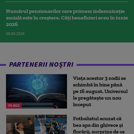
Numărul pensionarilor care primesc indemnizaţie
socială este în creștere. Câți beneficiari erau în iunie
2026
08.08.2026
PARTENERII NOȘTRI
Viața acestor 3 zodii se
schimbă în bine până
pe 16 august. Universul
le pregătește un nou
început
PE ROZ
Fotbalistul acuzat că
bea apa din ghivece și
florării, surprins de ce