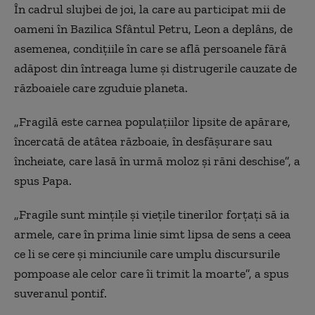
În cadrul slujbei de joi, la care au participat mii de
oameni în Bazilica Sfântul Petru, Leo
n
a deplâns, de
asemenea, condițiile în care se află persoanele fără
adăpost din întreaga lume și distrugerile cauzate de
războaiele care zguduie
planeta
.
„Fragilă este carnea populațiilor lipsite de apărare,
încercată de atâtea războaie, în desfășurare sau
încheiate, care
l
a
să
în urmă moloz și răni deschise”, a
spus Papa.
„Fragile sunt mințile și viețile tinerilor forțați să ia
armele, care în prima linie simt lipsa de sens a ceea
ce li se cere și minciunile care umplu discursurile
pompoase ale celor care îi trimit la moarte”, a spus
suveranul pontif
.