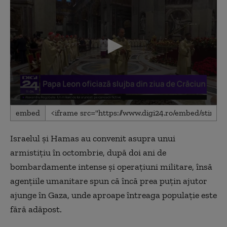
0
embed
seconds
of
2
Israelul și Hamas au convenit asupra unui
minutes,
25
armistițiu în octombrie, după doi ani de
seconds
bombardamente intense și operațiuni militare, însă
agențiile umanitare spun că încă prea puțin ajutor
ajunge în Gaza, unde aproape întreaga populație este
fără adăpost.