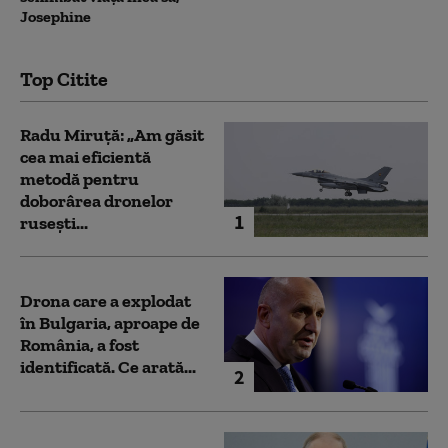
Josephine
Top Citite
Radu Miruță: „Am găsit
cea mai eficientă
metodă pentru
doborârea dronelor
1
rusești...
Drona care a explodat
în Bulgaria, aproape de
România, a fost
identificată. Ce arată...
2