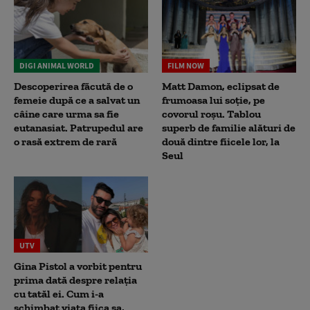
DIGI ANIMAL WORLD
FILM NOW
Descoperirea făcută de o
Matt Damon, eclipsat de
femeie după ce a salvat un
frumoasa lui soție, pe
câine care urma sa fie
covorul roșu. Tablou
eutanasiat. Patrupedul are
superb de familie alături de
o rasă extrem de rară
două dintre fiicele lor, la
Seul
UTV
Gina Pistol a vorbit pentru
prima dată despre relația
cu tatăl ei. Cum i-a
schimbat viața fiica sa,