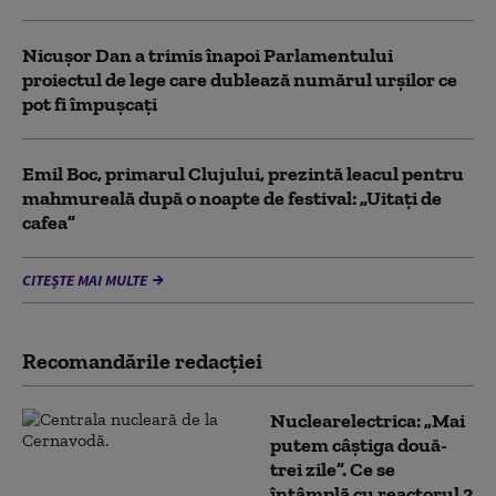
Nicușor Dan a trimis înapoi Parlamentului
proiectul de lege care dublează numărul urșilor ce
pot fi împușcați
Emil Boc, primarul Clujului, prezintă leacul pentru
mahmureală după o noapte de festival: „Uitați de
cafea”
CITEȘTE MAI MULTE
Recomandările redacţiei
Nuclearelectrica: „Mai
putem câștiga două-
trei zile”. Ce se
întâmplă cu reactorul 2