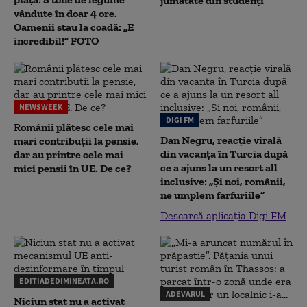
jumătate din studenţi
vândute în doar 4 ore.
Oamenii stau la coadă: „E
incredibil!” FOTO
NEWSWEEK
DIGI FM
Românii plătesc cele mai
Dan Negru, reacție virală
mari contribuții la pensie,
din vacanța în Turcia după
dar au printre cele mai
ce a ajuns la un resort all
mici pensii în UE. De ce?
inclusive: „Și noi, românii,
ne umplem farfuriile”
Descarcă aplicația Digi FM
EDITIADEDIMINEATA.RO
ADEVARUL
Niciun stat nu a activat