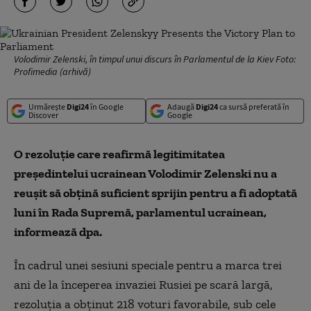
Volodimir Zelenski, în timpul unui discurs în Parlamentul de la Kiev Foto:
Profimedia (arhivă)
Urmărește
Digi24
în Google
Adaugă
Digi24
ca sursă preferată în
Discover
Google
O rezoluţie care reafirmă legitimitatea
preşedintelui ucrainean Volodimir Zelenski nu a
reuşit să obţină suficient sprijin pentru a fi adoptată
luni în Rada Supremă, parlamentul ucrainean,
informează dpa.
În cadrul unei sesiuni speciale pentru a marca trei
ani de la începerea invaziei Rusiei pe scară largă,
rezoluţia a obţinut 218 voturi favorabile, sub cele