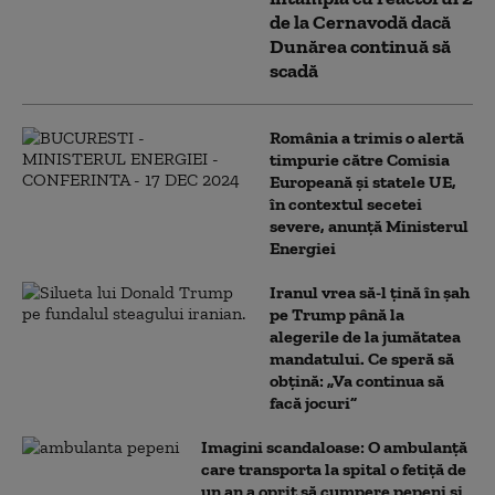
de la Cernavodă dacă
Dunărea continuă să
scadă
România a trimis o alertă
timpurie către Comisia
Europeană și statele UE,
în contextul secetei
severe, anunță Ministerul
Energiei
Iranul vrea să-l țină în șah
pe Trump până la
alegerile de la jumătatea
mandatului. Ce speră să
obțină: „Va continua să
facă jocuri”
Imagini scandaloase: O ambulanță
care transporta la spital o fetiță de
un an a oprit să cumpere pepeni și