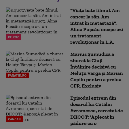
"Viața bate filmul. Am
cancer la sân. Am
intrat în metastază".
Alina Pușcău începe azi
un tratament
PE ROZ
revoluționar în L.A.
Marius Şumudică a
zburat la Cluj!
Întâlnire decisivă cu
Neluţu Varga şi Marian
FANATIK.RO
Copilu pentru a prelua
CFR. Exclusiv
Episodul extrem din
dosarul lui Cătălin
Avramescu, cercetat de
DIICOT: 'A plecat în
CANCAN
pădure cu o