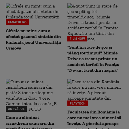
FANATIK.RO
Cifrele nu mint: cum a
afectat gazonul sintetic din
FILM NOW
Finlanda jocul Universității
"Sunt în stare de șoc și
Craiova
plâng tot timpul". Minnie
Driver a trecut printr-un
accident teribil în Franța:
"Ne-am târât din mașină"
PLAYTECH
ADEVĂRUL
Facultatea din România la
Cum au eliminat
care nu mai vrea nimeni să
cisnădienii samsarii din
înveţe. A pierdut aproape
piață: 8 tone de legume