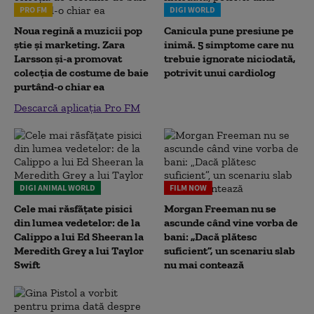
PRO FM
DIGI WORLD
Noua regină a muzicii pop
Canicula pune presiune pe
știe și marketing. Zara
inimă. 5 simptome care nu
Larsson și-a promovat
trebuie ignorate niciodată,
colecția de costume de baie
potrivit unui cardiolog
purtând-o chiar ea
Descarcă aplicația Pro FM
DIGI ANIMAL WORLD
FILM NOW
Cele mai răsfățate pisici
Morgan Freeman nu se
din lumea vedetelor: de la
ascunde când vine vorba de
Calippo a lui Ed Sheeran la
bani: „Dacă plătesc
Meredith Grey a lui Taylor
suficient”, un scenariu slab
Swift
nu mai contează