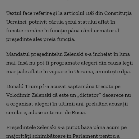
Textul face referire şi la articolul 108 din Constituţia
Ucrainei, potrivit căruia şeful statului aflat în
funcţie rămâne în funcţie până când următorul
preşedinte ales preia funcţia.
Mandatul preşedintelui Zelenski s-a încheiat în luna
mai, însă nu pot fi programate alegeri din cauza legii
marţiale aflate în vigoare în Ucraina, aminteşte dpa.
Donald Trump l-a acuzat săptămâna trecută pe
Volodimir Zelenski că este un „dictator” deoarece nu
a organizat alegeri în ultimii ani, preluând acuzaţii
similare, aduse anterior de Rusia.
Preşedintele Zelenski s-a putut baza până acum pe
majorităţi schimbătoare în Parlament pentru a