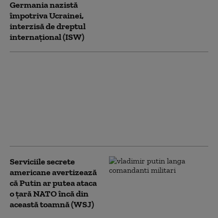
Germania nazistă
împotriva Ucrainei,
interzisă de dreptul
internațional (ISW)
„Îmi pare rău să văd
cum mor tineri”.
Trump compătimește,
dar interzice exportul
de rachete
interceptoare către
Ucraina
Serviciile secrete
americane avertizează
că Putin ar putea ataca
o țară NATO încă din
această toamnă (WSJ)