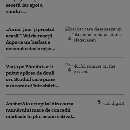
secetă, iar apoi a
vândut...
„Anna, ţine-ţi prostul
acasă!”. Val de reacții
3
după ce un bărbat a
desenat o declarație...
Viața pe Pământ ar fi
4
putut apărea de două
ori. Studiul care pune
sub semnul întrebării...
5
Anchetă la un spital din cauza
numărului mare de concedii
medicale în plin sezon estival...