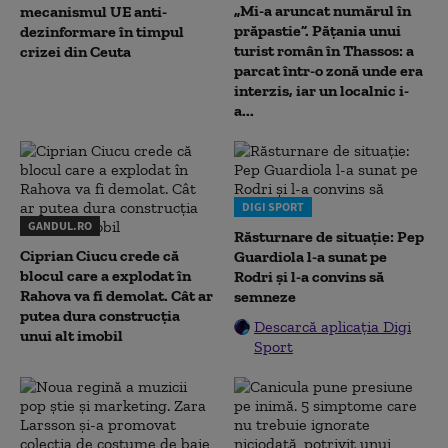
„Mi-a aruncat numărul în
mecanismul UE anti-
prăpastie”. Pățania unui
dezinformare în timpul
turist român în Thassos: a
crizei din Ceuta
parcat într-o zonă unde era
interzis, iar un localnic i-
a...
DIGI SPORT
GANDUL.RO
Răsturnare de situație: Pep
Ciprian Ciucu crede că
Guardiola l-a sunat pe
blocul care a explodat în
Rodri și l-a convins să
Rahova va fi demolat. Cât ar
semneze
putea dura construcția
Descarcă aplicația Digi
unui alt imobil
Sport