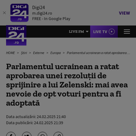
Digi24
VIEW
m.digi24.ro
FREE - In Google Play
LIVE TV
LIVE FM
HOME
Știri
Externe
Europa
Parlamentul ucrainean a ratat aprobarea unei rezoluții de sprijinire a lui Zelenski: mai avea nevoie de opt voturi pentru a fi adoptată
Parlamentul ucrainean a ratat
aprobarea unei rezoluții de
sprijinire a lui Zelenski: mai avea
nevoie de opt voturi pentru a fi
adoptată
Data actualizării:
24.02.2025 21:40
Data publicării:
24.02.2025 21:39