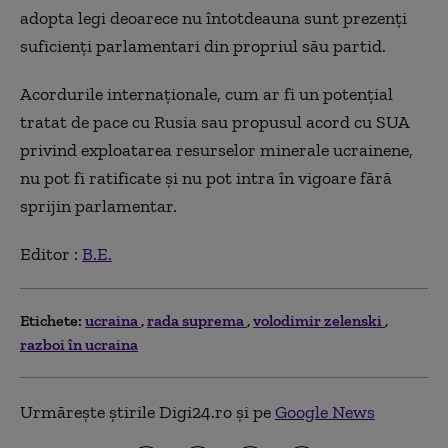
adopta legi deoarece nu întotdeauna sunt prezenţi
suficienţi parlamentari din propriul său partid.
Acordurile internaţionale, cum ar fi un potenţial
tratat de pace cu Rusia sau propusul acord cu SUA
privind exploatarea resurselor minerale ucrainene,
nu pot fi ratificate şi nu pot intra în vigoare fără
sprijin parlamentar.
Editor :
B.E.
Etichete:
ucraina
rada suprema
volodimir zelenski
razboi în ucraina
Urmărește știrile Digi24.ro și pe
Google News