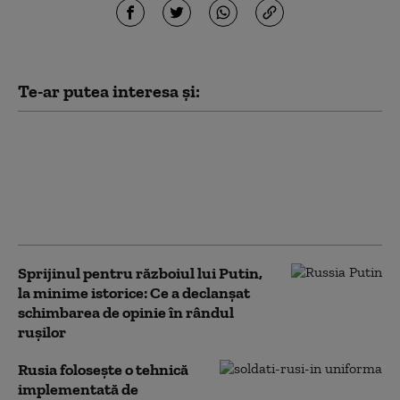
Te-ar putea interesa și:
„Au primit instrucțiuni să
desfășoare campanii
agresive”: Regiunile rusești
măresc bonusurile acordate
recrutorilor de război
Sprijinul pentru războiul lui Putin,
la minime istorice: Ce a declanșat
schimbarea de opinie în rândul
rușilor
Rusia folosește o tehnică
implementată de