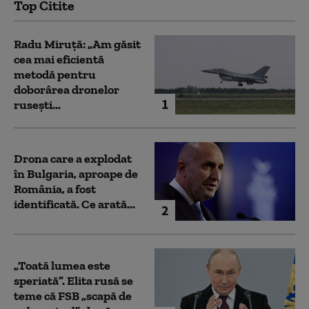
Top Citite
Radu Miruță: „Am găsit
cea mai eficientă
metodă pentru
doborârea dronelor
1
rusești...
Drona care a explodat
în Bulgaria, aproape de
România, a fost
identificată. Ce arată...
2
„Toată lumea este
speriată”. Elita rusă se
teme că FSB „scapă de