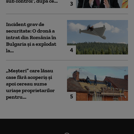
sub control”, după ce...
3
Incident grav de
securitate: O dronă a
intrat din România în
Bulgaria şi a explodat
4
la...
„Meșteri” care lăsau
case fără acoperiș și
apoi cereau sume
uriașe proprietarilor
5
pentru...