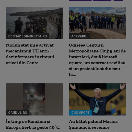
EDITIADEDIMINEATA.RO
ADEVARUL
Niciun stat nu a activat
Odiseea Centurii
mecanismul UE anti-
Metropolitane Cluj: 9 ani de
dezinformare în timpul
întârzieri, două licitații
crizei din Ceuta
eșuate, un contract reziliat
și un proiect luat din nou
la...
GANDUL.RO
DIGI SPORT
În timp ce România și
Au bătut palma! Marius
Europa fierb la peste 40°C,
Șumudică, revenire