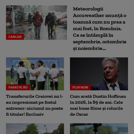
Meteorologii
Accuweather anunță o
toamnă cum nu prea a
mai fost, în România.
Ce se întâmplă în
CANCAN
septembrie, octombrie
și noiembrie...
FANATIK.RO
FILM NOW
Transferurile Craiovei nu l-
Cum arată Dustin Hoffman
au impresionat pe fostul
în 2026, la 89 de ani. Cele
antrenor: niciunul nu poate
mai bune filme și rolurile
fi titular! Exclusiv
de Oscar