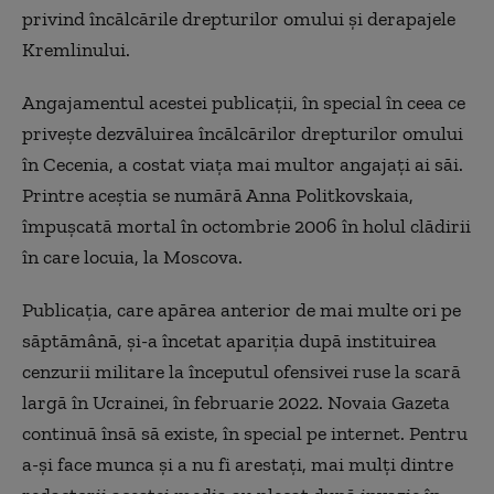
privind încălcările drepturilor omului şi derapajele
Kremlinului.
Angajamentul acestei publicaţii, în special în ceea ce
priveşte dezvăluirea încălcărilor drepturilor omului
în Cecenia, a costat viaţa mai multor angajaţi ai săi.
Printre aceştia se numără Anna Politkovskaia,
împuşcată mortal în octombrie 2006 în holul clădirii
în care locuia, la Moscova.
Publicaţia, care apărea anterior de mai multe ori pe
săptămână, şi-a încetat apariţia după instituirea
cenzurii militare la începutul ofensivei ruse la scară
largă în Ucrainei, în februarie 2022. Novaia Gazeta
continuă însă să existe, în special pe internet. Pentru
a-şi face munca şi a nu fi arestaţi, mai mulţi dintre