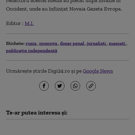
redactorii acestei media au plecat după invazie în
Occident, unde au înfiinţat Novaia Gazeta Evropa.
Editor :
M.I.
Etichete:
rusia
moscova
dosar penal
jurnalisti
mascati
publicație independentă
Urmărește știrile Digi24.ro și pe
Google News
Te-ar putea interesa și:
Kim Jong Un are mai