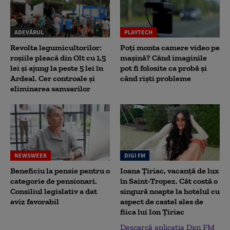
ADEVĂRUL
PLAYTECH
Revolta legumicultorilor:
Poți monta camere video pe
roșiile pleacă din Olt cu 1,5
mașină? Când imaginile
lei și ajung la peste 5 lei în
pot fi folosite ca probă și
Ardeal. Cer controale și
când riști probleme
eliminarea samsarilor
NEWSWEEK
DIGI FM
Beneficiu la pensie pentru o
Ioana Țiriac, vacanță de lux
categorie de pensionari.
în Saint-Tropez. Cât costă o
Consiliul legislativ a dat
singură noapte la hotelul cu
aviz favorabil
aspect de castel ales de
fiica lui Ion Țiriac
Descarcă aplicația Digi FM