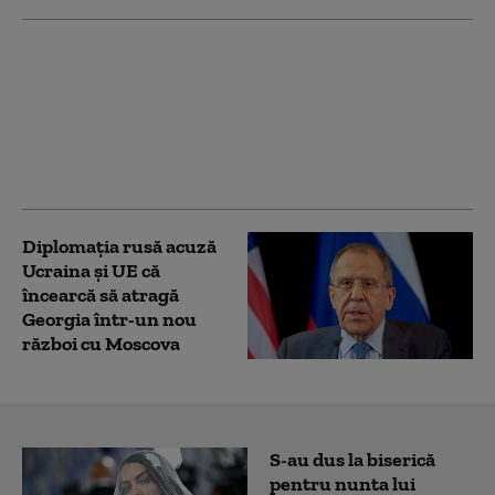
SUA au convins
Ucraina să nu mai
atace conducta CPC şi
petrolierele non-
ruseşti din Marea
Neagră (Bloomberg)
Diplomaţia rusă acuză
Ucraina şi UE că
încearcă să atragă
Georgia într-un nou
război cu Moscova
S-au dus la biserică
pentru nunta lui