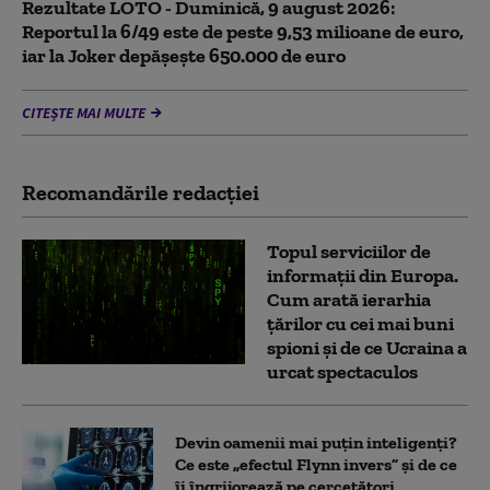
Rezultate LOTO - Duminică, 9 august 2026:
Reportul la 6/49 este de peste 9,53 milioane de euro,
iar la Joker depășește 650.000 de euro
CITEȘTE MAI MULTE
Recomandările redacţiei
Topul serviciilor de
informații din Europa.
Cum arată ierarhia
țărilor cu cei mai buni
spioni și de ce Ucraina a
urcat spectaculos
Devin oamenii mai puțin inteligenți?
Ce este „efectul Flynn invers” și de ce
îi îngrijorează pe cercetători