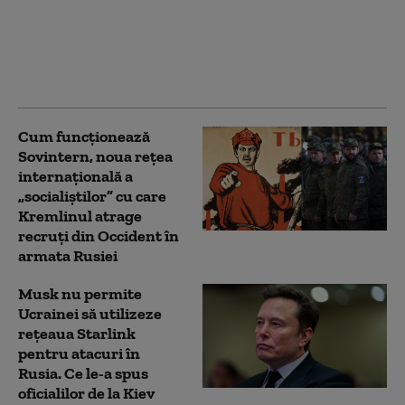
mulți bani ca niciodată.
Cât a câștigat din
războiul Rusiei
împotriva Ucrainei
(Bloomberg)
Cum funcționează
Sovintern, noua rețea
internațională a
„socialiștilor” cu care
Kremlinul atrage
recruți din Occident în
armata Rusiei
Musk nu permite
Ucrainei să utilizeze
reţeaua Starlink
pentru atacuri în
Rusia. Ce le-a spus
oficialilor de la Kiev