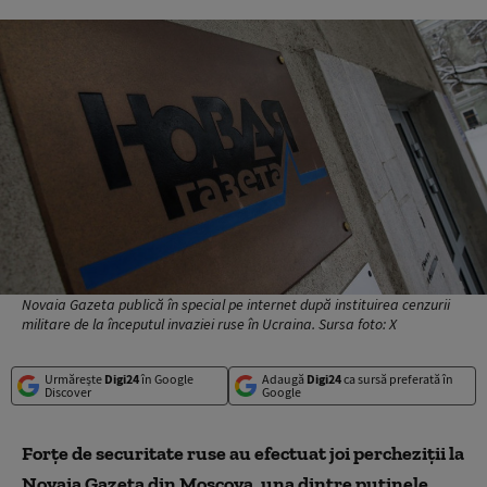
Novaia Gazeta publică în special pe internet după instituirea cenzurii
militare de la începutul invaziei ruse în Ucraina. Sursa foto: X
Urmărește
Digi24
în Google
Adaugă
Digi24
ca sursă preferată în
Discover
Google
Forțe de securitate ruse au efectuat joi percheziții la
Novaia Gazeta din Moscova, una dintre puținele