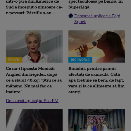
într-o țară din America de
spectaculoasă pe bancă, în
Sud a început o ninsoare ca-
SuperLigă
n povești: Pârtiile s-au...
Descarcă aplicația Digi
Sport
PRO FM
DIGI WORLD
Ce nu-i lipsește Monicăi
Rinichii, printre primii
Anghel din frigider, după
afectați de caniculă. Câtă
ce a slăbit 40 kg: “Știu ce să
apă trebuie să bem, de fapt,
mănânc. Nu mai fac ca
vara și la ce alimente să fim
înainte”
atenți
Descarcă aplicația Pro FM