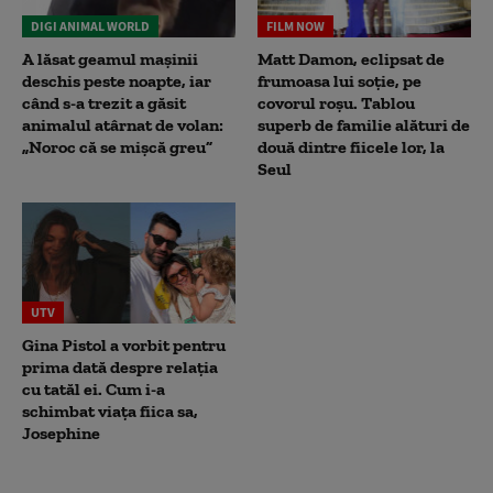
DIGI ANIMAL WORLD
FILM NOW
A lăsat geamul mașinii
Matt Damon, eclipsat de
deschis peste noapte, iar
frumoasa lui soție, pe
când s-a trezit a găsit
covorul roșu. Tablou
animalul atârnat de volan:
superb de familie alături de
„Noroc că se mișcă greu”
două dintre fiicele lor, la
Seul
UTV
Gina Pistol a vorbit pentru
prima dată despre relația
cu tatăl ei. Cum i-a
schimbat viața fiica sa,
Josephine