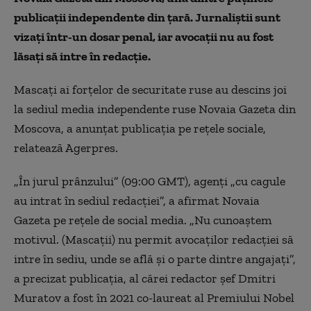
publicații independente din țară. Jurnaliștii sunt
vizați într-un dosar penal, iar avocații nu au fost
lăsați să intre în redacție.
Mascaţi ai forţelor de securitate ruse au descins joi
la sediul media independente ruse Novaia Gazeta din
Moscova, a anunţat publicaţia pe reţele sociale,
relatează Agerpres.
„În jurul prânzului” (09:00 GMT), agenţi „cu cagule
au intrat în sediul redacţiei”, a afirmat Novaia
Gazeta pe reţele de social media. „Nu cunoaştem
motivul. (Mascaţii) nu permit avocaţilor redacţiei să
intre în sediu, unde se află şi o parte dintre angajaţi”,
a precizat publicaţia, al cărei redactor şef Dmitri
Muratov a fost în 2021 co-laureat al Premiului Nobel