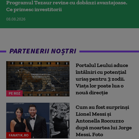
Programul Tezaur revine cu dobânzi avantajoase.
Ce primesc investitorii
08.08.2026
PARTENERII NOȘTRI
Portalul Leului aduce
întâlniri cu potențial
uriaș pentru 3 zodii.
Viața lor poate lua o
nouă direcție
PE ROZ
Cum au fost surprinși
Lionel Messi și
Antonella Roccuzzo
după moartea lui Jorge
Messi. Foto
FANATIK.RO