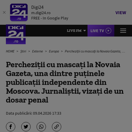
Digi24
VIEW
m.digi24.ro
FREE - In Google Play
LIVE TV
LIVE FM
HOME
Știri
Externe
Europa
Percheziții cu mascați la Novaia Gazeta, una dintre puținele publicații independente din Moscova. Jurnaliștii, vizați de un dosar penal
Percheziții cu mascați la Novaia
Gazeta, una dintre puținele
publicații independente din
Moscova. Jurnaliștii, vizați de un
dosar penal
Data publicării:
09.04.2026 17:33