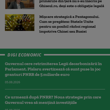
primăriile din țară nu s-au înscris pe
Ghiseul.ro, deși este o obligație legală
Mișcare strategică a Pentagonului.
Cum se pregătesc Statele Unite
pentru un posibil război regional
împotriva Chinei sau Rusiei
DIGI ECONOMIC
Guvernul cere retrimiterea Legii decarbonizării în
Parlament. Pîslaru avertizează că sunt puse în joc
granturi PNRR de 5 miliarde euro
05.08.2026
Ce urmează după PNRR? Noua strategie prin care
Guvernul vrea să mențină investițiile
05.08.2026