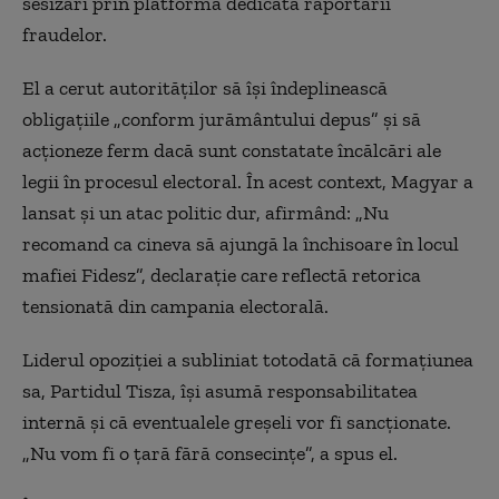
sesizări prin platforma dedicată raportării
fraudelor.
El a cerut autorităților să își îndeplinească
obligațiile „conform jurământului depus” și să
acționeze ferm dacă sunt constatate încălcări ale
legii în procesul electoral. În acest context, Magyar a
lansat și un atac politic dur, afirmând: „Nu
recomand ca cineva să ajungă la închisoare în locul
mafiei Fidesz”, declarație care reflectă retorica
tensionată din campania electorală.
Liderul opoziției a subliniat totodată că formațiunea
sa,
Partidul Tisza
, își asumă responsabilitatea
internă și că eventualele greșeli vor fi sancționate.
„Nu vom fi o țară fără consecințe”, a spus el.