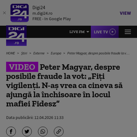
Digi24
VIEW
m.digi24.ro
FREE - In Google Play
LIVE TV
LIVE FM
HOME
Știri
Externe
Europa
Peter Magyar, despre posibile fraude la vot: „Fiți vigilenți. N-aș vrea ca cineva să ajungă la închisoare în locul mafiei Fidesz”
VIDEO
Peter Magyar, despre
posibile fraude la vot: „Fiți
vigilenți. N-aș vrea ca cineva să
ajungă la închisoare în locul
mafiei Fidesz”
Data publicării:
12.04.2026 11:33