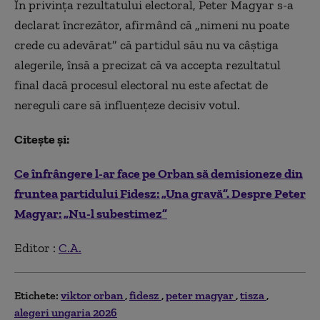
În privința rezultatului electoral, Peter Magyar s-a
declarat încrezător, afirmând că „nimeni nu poate
crede cu adevărat” că partidul său nu va câștiga
alegerile, însă a precizat că va accepta rezultatul
final dacă procesul electoral nu este afectat de
nereguli care să influențeze decisiv votul.
Citește și:
Ce înfrângere l-ar face pe Orban să demisioneze din
fruntea partidului Fidesz: „Una gravă”. Despre Peter
Magyar: „Nu-l subestimez”
Editor :
C.A.
Etichete:
viktor orban
fidesz
peter magyar
tisza
alegeri ungaria 2026