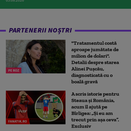
PARTENERII NOȘTRI
"Tratamentul costă
aproape jumătate de
milion de dolari".
Detalii despre starea
Alinei Pușcău,
PE ROZ
diagnosticată cu o
boală gravă
A scris istorie pentru
Steaua și România,
acum îl ajută pe
Bîrligea: „Și eu am
trecut prin așa ceva”.
FANATIK.RO
Exclusiv