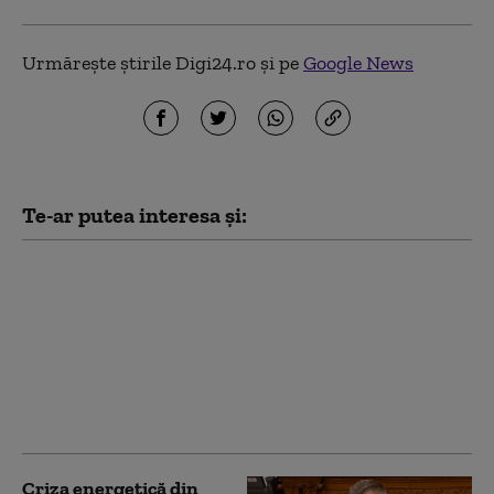
Urmărește știrile Digi24.ro și pe
Google News
Te-ar putea interesa și:
Ungaria a fost „la doar
câțiva milimetri” de a
opri centrala de la
Paks. Peter Magyar:
„Până dimineață,
nivelul crescuse cu 1,5
cm”
Criza energetică din