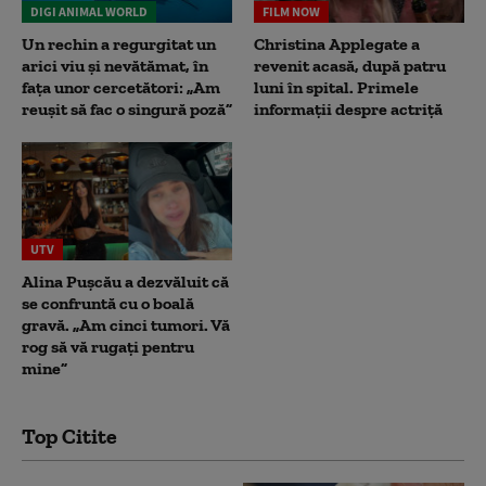
DIGI ANIMAL WORLD
FILM NOW
Un rechin a regurgitat un
Christina Applegate a
arici viu și nevătămat, în
revenit acasă, după patru
fața unor cercetători: „Am
luni în spital. Primele
reușit să fac o singură poză”
informații despre actriță
UTV
Alina Pușcău a dezvăluit că
se confruntă cu o boală
gravă. „Am cinci tumori. Vă
rog să vă rugați pentru
mine”
Top Citite