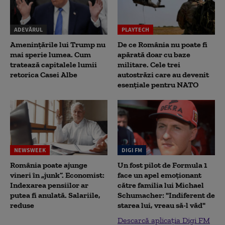
ADEVĂRUL
PLAYTECH
Amenințările lui Trump nu
De ce România nu poate fi
mai sperie lumea. Cum
apărată doar cu baze
tratează capitalele lumii
militare. Cele trei
retorica Casei Albe
autostrăzi care au devenit
esențiale pentru NATO
NEWSWEEK
DIGI FM
România poate ajunge
Un fost pilot de Formula 1
vineri în „junk”. Economist:
face un apel emoționant
Indexarea pensiilor ar
către familia lui Michael
putea fi anulată. Salariile,
Schumacher: "Indiferent de
reduse
starea lui, vreau să-l văd"
Descarcă aplicația Digi FM