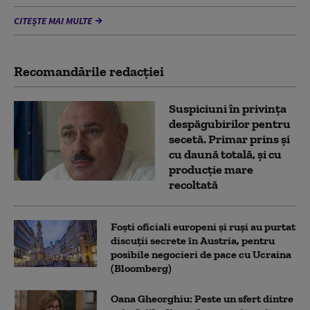
CITEȘTE MAI MULTE
Recomandările redacţiei
Suspiciuni în privința
despăgubirilor pentru
secetă. Primar prins și
cu daună totală, și cu
producție mare
recoltată
Foști oficiali europeni și ruși au purtat
discuții secrete în Austria, pentru
posibile negocieri de pace cu Ucraina
(Bloomberg)
Oana Gheorghiu: Peste un sfert dintre