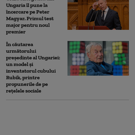
Ungaria îl pune la
încercare pe Peter
Magyar. Primul test
major pentru noul
premier
În căutarea
următorului
președinte al Ungariei:
un model și
inventatorul cubului
Rubik, printre
propunerile de pe
rețelele sociale
Măsuri de urgență în
Ungaria, din cauza
crizei energetice.
Mesajul lui Peter