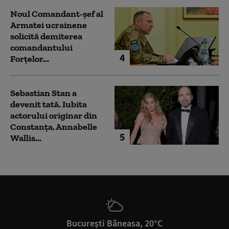
Noul Comandant-șef al
Armatei ucrainene
solicită demiterea
comandantului
4
Forțelor...
Sebastian Stan a
devenit tată. Iubita
actorului originar din
Constanța, Annabelle
5
Wallis...
București Băneasa, 20°C