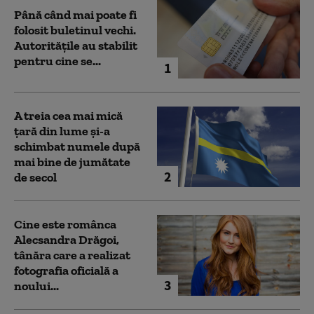
Până când mai poate fi
folosit buletinul vechi.
Autoritățile au stabilit
pentru cine se...
1
A treia cea mai mică
țară din lume și-a
schimbat numele după
mai bine de jumătate
2
de secol
Cine este românca
Alecsandra Drăgoi,
tânăra care a realizat
fotografia oficială a
3
noului...