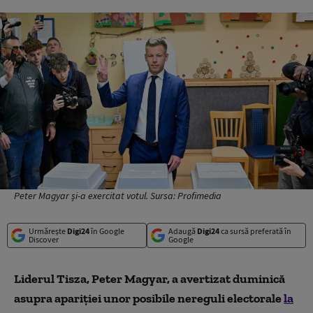
Peter Magyar și-a exercitat votul. Sursa: Profimedia
Urmărește
Digi24
în Google
Adaugă
Digi24
ca sursă preferată în
Discover
Google
Liderul Tisza,
Peter Magyar,
a avertizat duminică
asupra apariției unor posibile nereguli electorale
la