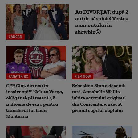
Au DIVORȚAT, după 2
ani de căsnicie! Vestea
momentului în
showbiz😮
CANCAN
FANATIK.RO
FILM NOW
CFR Cluj, din nou în
Sebastian Stan a devenit
insolvență!? Neluțu Varga,
tată. Annabelle Wallis,
obligat să plătească 1,6
iubita actorului originar
milioane de euro pentru
din Constanța, a născut
transferul lui Louis
primul copil al cuplului
Munteanu