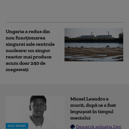
Magyar către cetățeni:
Urmează cele mai
dificile 5 zile
Ungaria a redus din
nou funcționarea
singurei sale centrale
nucleare: un singur
reactor mai produce
acum doar 240 de
megawați
Micael Leandro a
murit, după ce a fost
împușcat în timpul
meciului
DIGI SPORT
Descarcă aplicația Digi