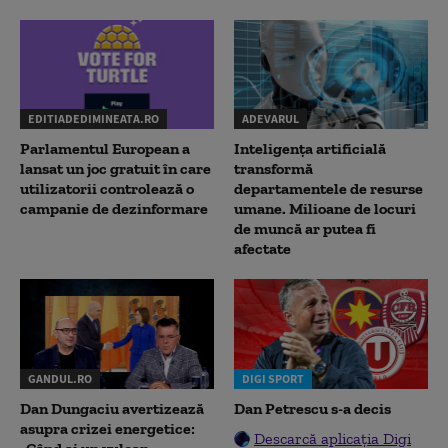
EDITIADEDIMINEATA.RO
ADEVARUL
Parlamentul European a
Inteligența artificială
lansat un joc gratuit în care
transformă
utilizatorii controlează o
departamentele de resurse
campanie de dezinformare
umane. Milioane de locuri
de muncă ar putea fi
afectate
GANDUL.RO
DIGI SPORT
Dan Dungaciu avertizează
Dan Petrescu s-a decis
asupra crizei energetice:
Descarcă aplicația Digi