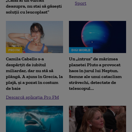
„Când ai un vulcan
Sport
deasupra, nu stai să găsești
soluții cu leucoplast”
PRO FM
DIGI WORLD
Camila Cabello s-a
Un „intrus” de mărimea
despărțit de iubitul
planetei Pluto a provocat
miliardar, dar nu stă să
haos în jurul lui Neptun.
plângă. A ajuns în Grecia, la
Semne ale unui cataclism
plajă, și a pozat în costum
străvechi, detectate de
de baie
telescopul...
Descarcă aplicația Pro FM