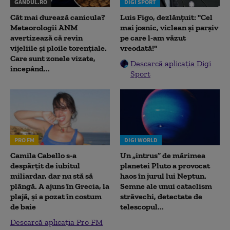
GANDUL.RO
DIGI SPORT
Cât mai durează canicula?
Luis Figo, dezlănțuit: "Cel
Meteorologii ANM
mai josnic, viclean și parșiv
avertizează că revin
pe care l-am văzut
vijeliile și ploile torențiale.
vreodată!"
Care sunt zonele vizate,
Descarcă aplicația Digi
începând...
Sport
PRO FM
DIGI WORLD
Camila Cabello s-a
Un „intrus” de mărimea
despărțit de iubitul
planetei Pluto a provocat
miliardar, dar nu stă să
haos în jurul lui Neptun.
plângă. A ajuns în Grecia, la
Semne ale unui cataclism
plajă, și a pozat în costum
străvechi, detectate de
de baie
telescopul...
Descarcă aplicația Pro FM