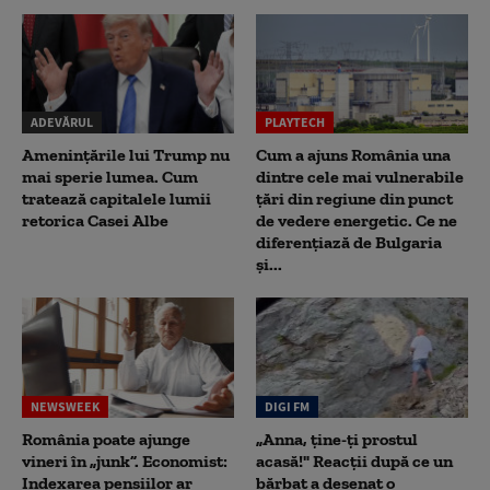
ADEVĂRUL
PLAYTECH
Amenințările lui Trump nu
Cum a ajuns România una
mai sperie lumea. Cum
dintre cele mai vulnerabile
tratează capitalele lumii
țări din regiune din punct
retorica Casei Albe
de vedere energetic. Ce ne
diferențiază de Bulgaria
și...
NEWSWEEK
DIGI FM
România poate ajunge
„Anna, ţine-ţi prostul
vineri în „junk”. Economist:
acasă!" Reacţii după ce un
Indexarea pensiilor ar
bărbat a desenat o