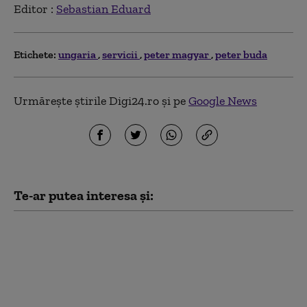
Editor :
Sebastian Eduard
Etichete:
ungaria
servicii
peter magyar
peter buda
Urmărește știrile Digi24.ro și pe
Google News
Te-ar putea interesa și:
Comisia Europeană
încearcă să găsească
soluții pentru ca
Ungaria și Slovacia să
renunțe la petrolul