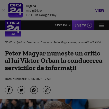
Digi24
VIEW
m.digi24.ro
FREE - In Google Play
LIVE TV
LIVE FM
HOME
Știri
Externe
Europa
Peter Magyar numește un critic al lui Viktor Orban la conducerea serviciilor de informații
Peter Magyar numește un critic
al lui Viktor Orban la conducerea
serviciilor de informații
Data publicării:
17.06.2026 12:50