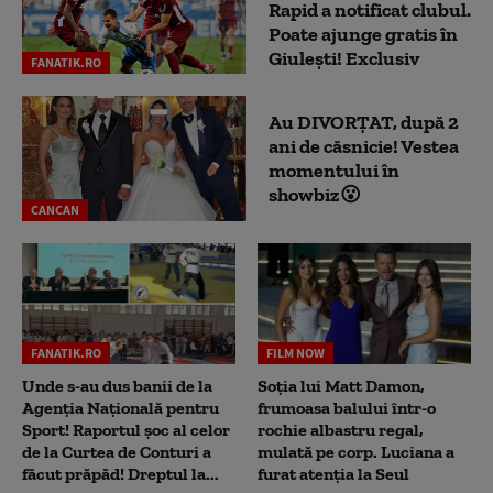
Rapid a notificat clubul.
Poate ajunge gratis în
Giulești! Exclusiv
FANATIK.RO
Au DIVORȚAT, după 2
ani de căsnicie! Vestea
momentului în
showbiz😮
CANCAN
FANATIK.RO
FILM NOW
Unde s-au dus banii de la
Soția lui Matt Damon,
Agenția Națională pentru
frumoasa balului într-o
Sport! Raportul șoc al celor
rochie albastru regal,
de la Curtea de Conturi a
mulată pe corp. Luciana a
făcut prăpăd! Dreptul la...
furat atenția la Seul