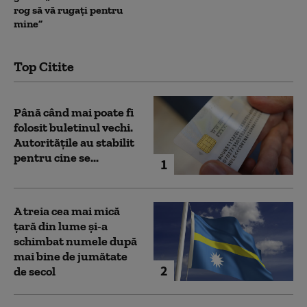
rog să vă rugați pentru
mine”
Top Citite
Până când mai poate fi
folosit buletinul vechi.
Autoritățile au stabilit
pentru cine se...
1
A treia cea mai mică
țară din lume și-a
schimbat numele după
mai bine de jumătate
2
de secol