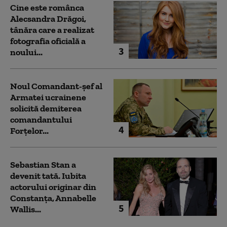
Cine este românca
Alecsandra Drăgoi,
tânăra care a realizat
fotografia oficială a
3
noului...
Noul Comandant-șef al
Armatei ucrainene
solicită demiterea
comandantului
4
Forțelor...
Sebastian Stan a
devenit tată. Iubita
actorului originar din
Constanța, Annabelle
5
Wallis...