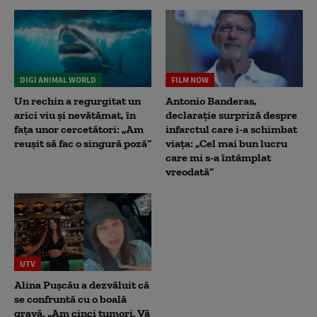
DIGI ANIMAL WORLD
FILM NOW
Un rechin a regurgitat un
Antonio Banderas,
arici viu și nevătămat, în
declarație surpriză despre
fața unor cercetători: „Am
infarctul care i-a schimbat
reușit să fac o singură poză”
viața: „Cel mai bun lucru
care mi s-a întâmplat
vreodată”
UTV
Alina Pușcău a dezvăluit că
se confruntă cu o boală
gravă. „Am cinci tumori. Vă