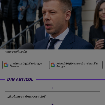
Foto: Profimedia
Urmărește
Digi24
în Google
Adaugă
Digi24
ca sursă preferată în
Discover
Google
DIN ARTICOL
„Apărarea democrației”