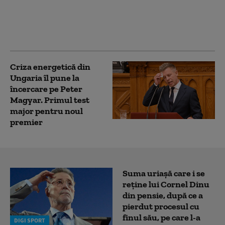
are probleme cu
furnizarea energiei și
spune în ce situație ar
interveni
Criza energetică din
Ungaria îl pune la
încercare pe Peter
Magyar. Primul test
major pentru noul
premier
Suma uriașă care i se
reține lui Cornel Dinu
din pensie, după ce a
pierdut procesul cu
finul său, pe care l-a
DIGI SPORT