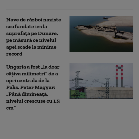
rusesc
Nave de război naziste
scufundate ies la
suprafață pe Dunăre,
pe măsură ce nivelul
apei scade la minime
record
Ungaria a fost „la doar
câțiva milimetri” de a
opri centrala de la
Paks. Peter Magyar:
„Până dimineață,
nivelul crescuse cu 1,5
cm”
Comisia Europeană
crede că România nu