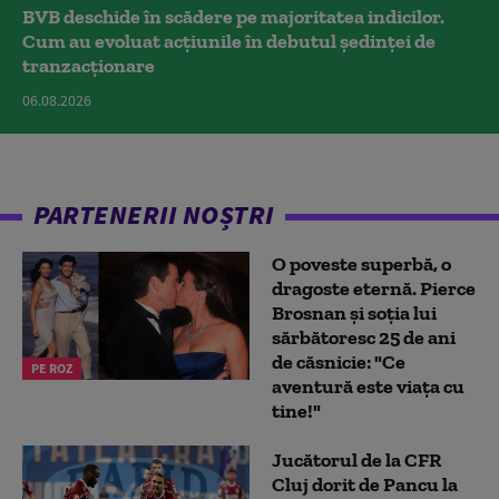
BVB deschide în scădere pe majoritatea indicilor.
Cum au evoluat acțiunile în debutul ședinței de
tranzacționare
06.08.2026
PARTENERII NOȘTRI
O poveste superbă, o
dragoste eternă. Pierce
Brosnan și soția lui
sărbătoresc 25 de ani
de căsnicie: "Ce
PE ROZ
aventură este viața cu
tine!"
Jucătorul de la CFR
Cluj dorit de Pancu la