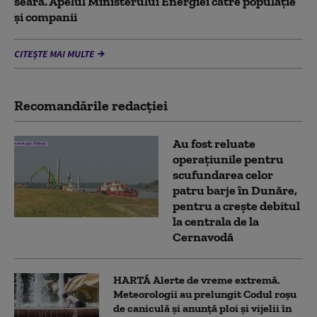
seara. Apelul Ministerului Energiei către populație
și companii
CITEȘTE MAI MULTE
Recomandările redacţiei
Au fost reluate
operațiunile pentru
scufundarea celor
patru barje în Dunăre,
pentru a crește debitul
la centrala de la
Cernavodă
HARTĂ Alerte de vreme extremă.
Meteorologii au prelungit Codul roșu
de caniculă și anunță ploi și vijelii în