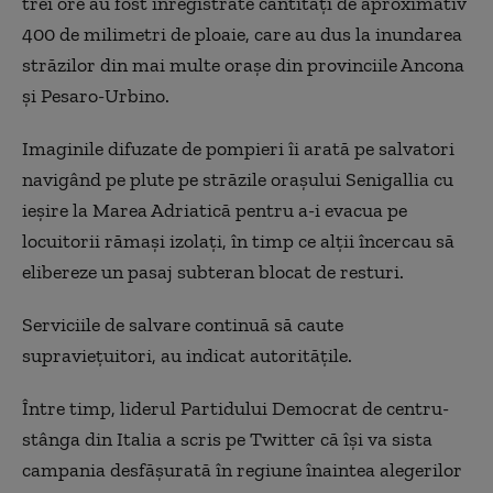
trei ore au fost înregistrate cantităţi de aproximativ
400 de milimetri de ploaie, care au dus la inundarea
străzilor din mai multe oraşe din provinciile Ancona
şi Pesaro-Urbino.
Imaginile difuzate de pompieri îi arată pe salvatori
navigând pe plute pe străzile oraşului Senigallia cu
ieşire la Marea Adriatică pentru a-i evacua pe
locuitorii rămaşi izolaţi, în timp ce alţii încercau să
elibereze un pasaj subteran blocat de resturi.
Serviciile de salvare continuă să caute
supravieţuitori, au indicat autorităţile.
Între timp, liderul Partidului Democrat de centru-
stânga din Italia a scris pe Twitter că îşi va sista
campania desfăşurată în regiune înaintea alegerilor