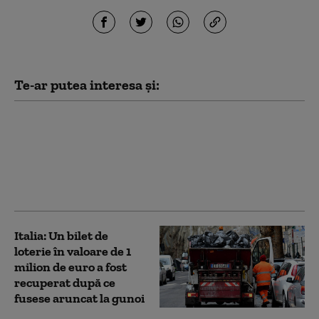
Te-ar putea interesa și:
Cele mai mari orașe din
Italia intră sub cea mai
înaltă alertă de
caniculă. Anunțul
autorităților
Italia: Un bilet de
loterie în valoare de 1
milion de euro a fost
recuperat după ce
fusese aruncat la gunoi