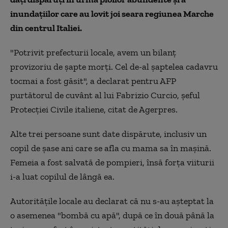
inundaţiilor care au lovit joi seara regiunea Marche
din centrul Italiei.
"Potrivit prefecturii locale, avem un bilanţ
provizoriu de şapte morţi. Cel de-al şaptelea cadavru
tocmai a fost găsit", a declarat pentru AFP
purtătorul de cuvânt al lui Fabrizio Curcio, şeful
Protecţiei Civile italiene, citat de Agerpres.
Alte trei persoane sunt date dispărute, inclusiv un
copil de şase ani care se afla cu mama sa în maşină.
Femeia a fost salvată de pompieri, însă forţa viiturii
i-a luat copilul de lângă ea.
Autorităţile locale au declarat că nu s-au aşteptat la
o asemenea "bombă cu apă", după ce în două până la