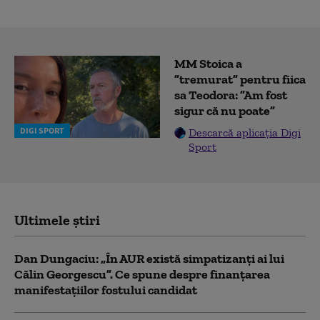
MM Stoica a
”tremurat” pentru fiica
sa Teodora: ”Am fost
sigur că nu poate”
DIGI SPORT
Descarcă aplicația Digi
Sport
Ultimele știri
Dan Dungaciu: „În AUR există simpatizanți ai lui
Călin Georgescu”. Ce spune despre finanțarea
manifestațiilor fostului candidat