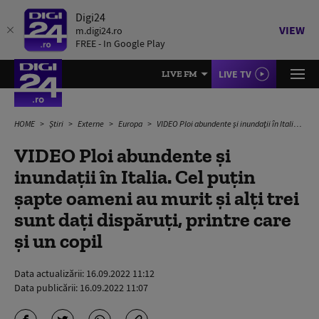
Digi24
VIEW
m.digi24.ro
FREE - In Google Play
LIVE TV
LIVE FM
HOME
Știri
Externe
Europa
VIDEO Ploi abundente şi inundaţii în Italia. Cel puţin şapte oameni au murit și alți trei sunt dați dispăruți, printre care și un copil
VIDEO Ploi abundente şi
inundaţii în Italia. Cel puţin
şapte oameni au murit și alți trei
sunt dați dispăruți, printre care
și un copil
Data actualizării:
16.09.2022 11:12
Data publicării:
16.09.2022 11:07