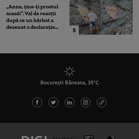
„Anna, ţine-ţi prostul
acasă!”. Val de reacții
după ce un bărbat a
desenat o declarație...
5
București Băneasa, 35°C