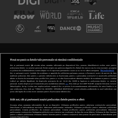
TERMENI ȘI CONDIȚII
POLITICA DE CONFIDENȚIALITATE
Nouă ne pasă ca datele tale personale să rămână confidențiale
Noi și partenerii noștri
30
stocăm și/sau accesăm informații pe dispozitivul dvs., precum identificatorii cookie unici pentru
prelucrarea datelor cu caracter personal. Puteți accepta sau gestiona alegerile dvs. făcând clic mai jos sau în orice moment, pe pagina
ABONARE DIGI TV
cu politica de confidențialitate. Aceste alegeri vor fi raportate partenerilor noștri și nu vă vor afecta navigarea.
Mai multe detalii
Noi si partenerii nostri (retelele de socializare si agentiile de publicitate partenere, precum si furnizorii nostri de servicii de date
analitice) prelucram date pentru a permite website-ului sa functioneze, pentru a personaliza continutul si anunturile publicitare
GESTIONAȚI PREFERINȚELE
afisate in functie de interesele si/sau profilul dvs., pentru a va oferi functionalitati aferente retelelor de socializare si pentru a analiza
traficul pe website. Beneficiati de drepturile prevazute de art. 15-22 din GDPR in legatura cu prelucrarea datelor cu caracter
personal. Aceste drepturi pot fi exercitate prin modalitatea indicata
aici
. Prin click pe “ACCEPT TOATE”, acceptati folosirea tuturor
CODUL DIGI24
Tehnologiilor de tip Cookie, care implica inclusiv acceptul dvs. cu privire la stocarea/accesarea informatiilor de catre Vendor-ii cu
care colaboram. Prin click pe “VREAU SA MODIFIC SETARILE INDIVIDUAL” puteti schimba preferintele in mod individual, mai
putin cele legate de cookie strict necesare pentru functionarea website-ului.
CAMERE WEB
Atât noi, cât și partenerii noștri prelucrăm datele pentru a oferi:
CONTACT/INFO
Stocarea și/sau accesarea informațiilor de pe un dispozitiv. Utilizarea profilurilor pentru selectarea conținutului personalizat.
Dezvoltarea și îmbunătățirea serviciilor. Măsurarea performanței reclamelor. Utilizarea profilurilor pentru selectarea publicității
personalizate. Crearea profilurilor de conținut personalizat. Crearea profilurilor pentru publicitate personalizată. Măsurarea
performanței conținutului. Înțelegerea publicului prin statistici sau combinații de date din surse diferite. Utilizarea de date limitate
pentru a selecta publicitatea. Utilizarea datelor limitate pentru a selecta conținutul. Date precise de geolocație și identificarea prin
VERSIUNE DESKTOP
scanarea dispozitivului.