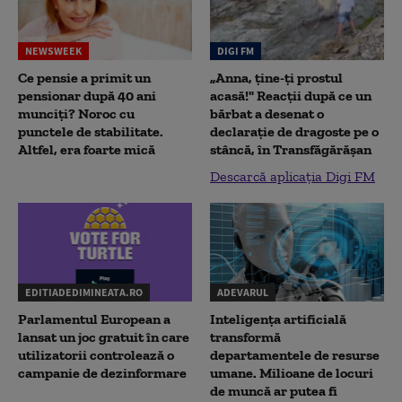
NEWSWEEK
DIGI FM
Ce pensie a primit un
„Anna, ţine-ţi prostul
pensionar după 40 ani
acasă!" Reacţii după ce un
munciți? Noroc cu
bărbat a desenat o
punctele de stabilitate.
declaraţie de dragoste pe o
Altfel, era foarte mică
stâncă, în Transfăgărăşan
Descarcă aplicația Digi FM
EDITIADEDIMINEATA.RO
ADEVARUL
Parlamentul European a
Inteligența artificială
lansat un joc gratuit în care
transformă
utilizatorii controlează o
departamentele de resurse
campanie de dezinformare
umane. Milioane de locuri
de muncă ar putea fi