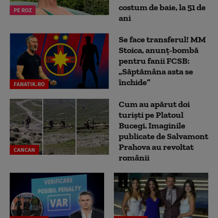
costum de baie, la 51 de
PE ROZ
ani
Se face transferul! MM
Stoica, anunț-bombă
pentru fanii FCSB:
„Săptămâna asta se
închide”
FANATIK.RO
Cum au apărut doi
turiști pe Platoul
Bucegi. Imaginile
publicate de Salvamont
Prahova au revoltat
CANCAN
românii