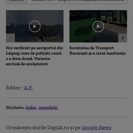
seconds
of
44
seconds
Noi verificări pe aeroportul din
Societatea de Transport
Leipzig: sute de polițiști caută
București și-a cerut insolvența
o a doua dronă. Varianta
exclusă de anchetatori
Editor :
A.P.
Etichete:
italia
inundatii
Urmărește știrile Digi24.ro și pe
Google News