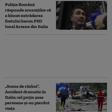
Poliția Română
răspunde acuzațiilor că
a blocat extrădarea
fostului baron PSD
Ionel Arsene din Italia
Un român de 19 ani a
murit în timp ce
culegea roșii în Italia.
Canicula a făcut deja
cinci victime în rândul
muncitorilor agricoli
„Scene de război”.
Accident dramatic în
Italia: cel puțin șase
persoane și-au pierdut
viața