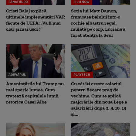
FANATIK.RO
FILM NOW
Cristi Balaj explică
Soția lui Matt Damon,
ultimele implementări VAR
frumoasa balului într-o
făcute de UEFA: „Va fi mai
rochie albastru regal,
clar și mai ușor!”
mulată pe corp. Luciana a
furat atenția la Seul
ADEVĂRUL
PLAYTECH
Amenințările lui Trump nu
Cu cât îți crește salariul
mai sperie lumea. Cum
pentru fiecare prag de
tratează capitalele lumii
vechime. Cum se aplică
retorica Casei Albe
majorările din noua Lege a
salarizării după 3, 5, 10, 15
și...