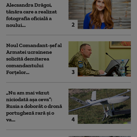
Alecsandra Drăgoi,
tânăra care a realizat
fotografia oficială a
2
noului...
Noul Comandant-șef al
Armatei ucrainene
solicită demiterea
comandantului
3
Forțelor...
„Nu am mai văzut
niciodată așa ceva”:
Rusia a doborât o dronă
portugheză rară și o
4
va...