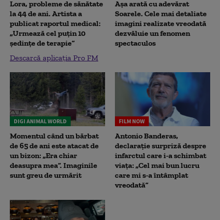
Lora, probleme de sănătate
Așa arată cu adevărat
la 44 de ani. Artista a
Soarele. Cele mai detaliate
publicat raportul medical:
imagini realizate vreodată
„Urmează cel puțin 10
dezvăluie un fenomen
ședințe de terapie”
spectaculos
Descarcă aplicația Pro FM
DIGI ANIMAL WORLD
FILM NOW
Momentul când un bărbat
Antonio Banderas,
de 65 de ani este atacat de
declarație surpriză despre
un bizon: „Era chiar
infarctul care i-a schimbat
deasupra mea”. Imaginile
viața: „Cel mai bun lucru
sunt greu de urmărit
care mi s-a întâmplat
vreodată”