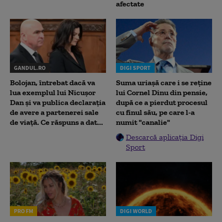
afectate
GANDUL.RO
DIGI SPORT
Bolojan, întrebat dacă va
Suma uriașă care i se reține
lua exemplul lui Nicușor
lui Cornel Dinu din pensie,
Dan și va publica declarația
după ce a pierdut procesul
de avere a partenerei sale
cu finul său, pe care l-a
de viață. Ce răspuns a dat...
numit "canalie"
Descarcă aplicația Digi
Sport
PRO FM
DIGI WORLD