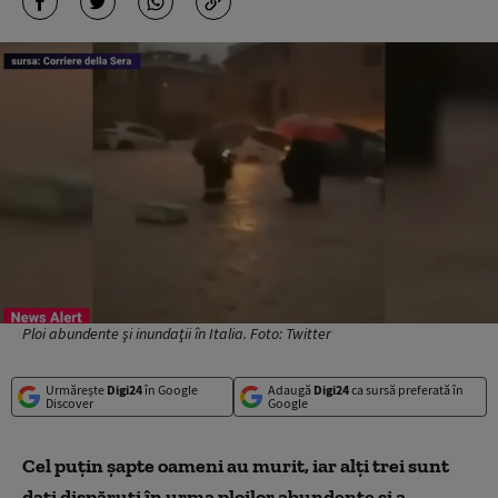
Ploi abundente şi inundaţii în Italia. Foto: Twitter
Urmărește
Digi24
în Google
Adaugă
Digi24
ca sursă preferată în
Discover
Google
Cel puţin şapte oameni au murit, iar alți trei sunt
dați dispăruți în urma ploilor abundente şi a