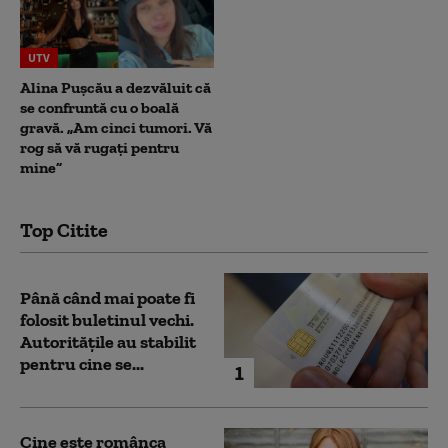
UTV
Alina Pușcău a dezvăluit că
se confruntă cu o boală
gravă. „Am cinci tumori. Vă
rog să vă rugați pentru
mine”
Top Citite
Până când mai poate fi
folosit buletinul vechi.
Autoritățile au stabilit
pentru cine se...
1
Cine este românca