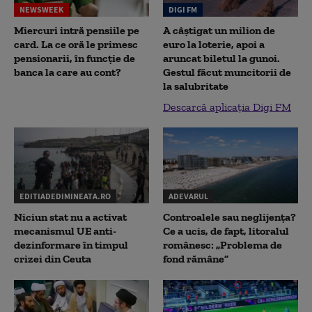
NEWSWEEK
DIGI FM
Miercuri intră pensiile pe
A câștigat un milion de
card. La ce oră le primesc
euro la loterie, apoi a
pensionarii, în funcție de
aruncat biletul la gunoi.
banca la care au cont?
Gestul făcut muncitorii de
la salubritate
Descarcă aplicația Digi FM
EDITIADEDIMINEATA.RO
ADEVARUL
Niciun stat nu a activat
Controalele sau neglijența?
mecanismul UE anti-
Ce a ucis, de fapt, litoralul
dezinformare în timpul
românesc: „Problema de
crizei din Ceuta
fond rămâne”