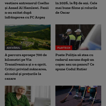
vestiare antrenorul Coelho
în 2026, la 89 de ani. Cele
și Assad Al Hamlawi. Fanii
mai bune filme și rolurile
n-au ezitat după
de Oscar
înfrângerea cu FC Argeș
ADEVĂRUL
PLAYTECH
A parcurs aproape 700 de
Poate Poliția să stea cu
kilometri pe Via
radarul ascuns după un
Transilvanica și s-a oprit.
copac sau un panou? Ce
Critici privind mâncarea,
spune Codul Rutier
alcoolul și prețurile la
cazare