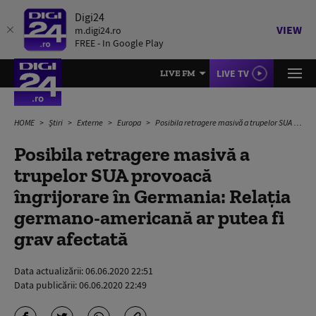
Digi24
VIEW
m.digi24.ro
FREE - In Google Play
LIVE TV
LIVE FM
HOME
Știri
Externe
Europa
Posibila retragere masivă a trupelor SUA provoacă îngrijorare în Germania: Relaţia germano-americană ar putea fi grav afectată
Posibila retragere masivă a
trupelor SUA provoacă
îngrijorare în Germania: Relaţia
germano-americană ar putea fi
grav afectată
Data actualizării:
06.06.2020 22:51
Data publicării:
06.06.2020 22:49