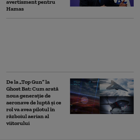
avertisment pentru
Hamas
„Cel mai puternic om
pe care l-a cunoscut
vreodată planeta”. Cum
redefinește Trump
„lumea liberă” prin
ego, cucerire și frică
De la „Top Gun” la
Ghost Bat: Cum arată
noua generație de
aeronave de luptă și ce
rol va avea pilotul în
războiul aerian al
viitorului