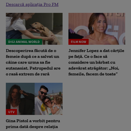
Descarcă aplicația Pro FM
DIGI ANIMAL WORLD
FILM NOW
Descoperirea făcută de o
Jennifer Lopez a dat cărțile
femeie după ce a salvat un
pe față. Ce o face să
câine care urma sa fie
considere un bărbat cu
eutanasiat. Patrupedul are
adevărat atrăgător: „Noi,
o rasă extrem de rară
femeile, facem de toate”
UTV
Gina Pistol a vorbit pentru
prima dată despre relația