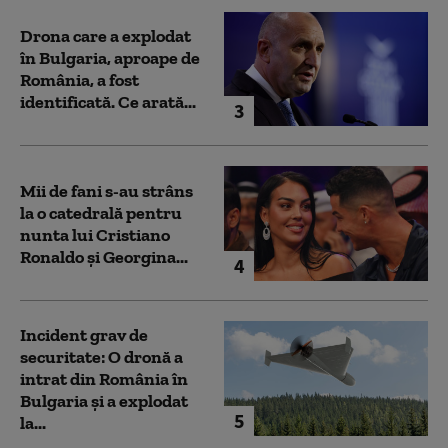
Drona care a explodat
în Bulgaria, aproape de
România, a fost
identificată. Ce arată...
3
Mii de fani s-au strâns
la o catedrală pentru
nunta lui Cristiano
Ronaldo şi Georgina...
4
Incident grav de
securitate: O dronă a
intrat din România în
Bulgaria şi a explodat
5
la...