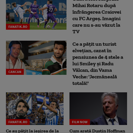
Mihai Rotaru după
înfrângerea Craiovei
cu FC Argeș. Imagini
care nu s-au văzut la
FANATIK.RO
TV
Ce a pățit un turist
elvețian, cazat în
pensiunea de 4 stele a
lui Smiley și Radu
Vâlcan, din Vama
CANCAN
Veche: 'Jecmăneală
totală!'
FANATIK.RO
FILM NOW
Ce au pățit la ieșirea de la
Cum arată Dustin Hoffman