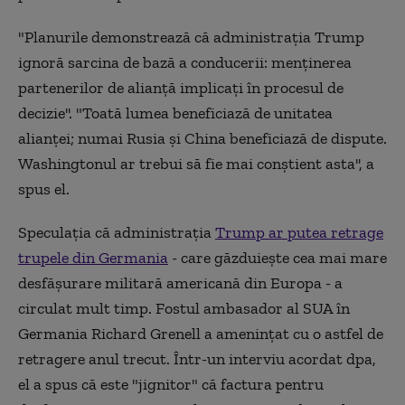
"Planurile demonstrează că administraţia Trump
ignoră sarcina de bază a conducerii: menţinerea
partenerilor de alianţă implicaţi în procesul de
decizie''. "Toată lumea beneficiază de unitatea
alianţei; numai Rusia şi China beneficiază de dispute.
Washingtonul ar trebui să fie mai conştient asta'', a
spus el.
Speculaţia că administraţia
Trump ar putea retrage
trupele din Germania
- care găzduieşte cea mai mare
desfăşurare militară americană din Europa - a
circulat mult timp. Fostul ambasador al SUA în
Germania Richard Grenell a ameninţat cu o astfel de
retragere anul trecut. Într-un interviu acordat dpa,
el a spus că este "jignitor" că factura pentru