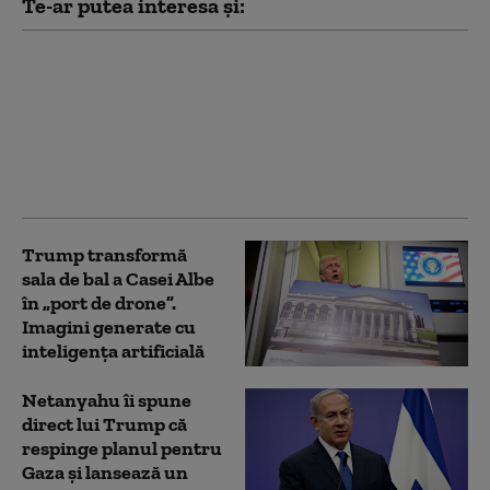
Te-ar putea interesa și:
Reîntoarcerea „panicii
roșii”: cum folosește
dreapta americană
cuvântul „comunism”
ca armă. „Fanatici și
fără Dumnezeu”
Trump transformă
sala de bal a Casei Albe
în „port de drone”.
Imagini generate cu
inteligența artificială
Netanyahu îi spune
direct lui Trump că
respinge planul pentru
Gaza și lansează un