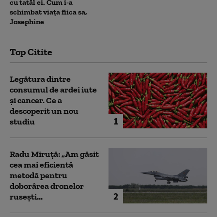
cu tatăl ei. Cum i-a
schimbat viața fiica sa,
Josephine
Top Citite
Legătura dintre
consumul de ardei iute
și cancer. Ce a
descoperit un nou
1
studiu
Radu Miruță: „Am găsit
cea mai eficientă
metodă pentru
doborârea dronelor
2
rusești...