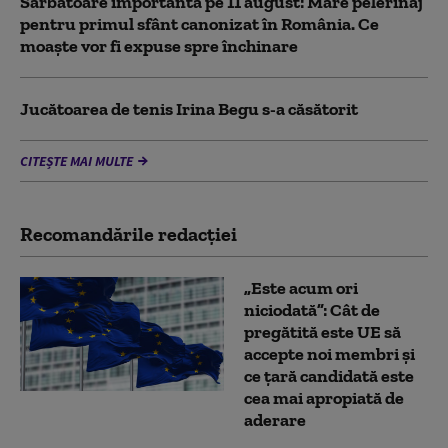
Sărbătoare importantă pe 11 august: Mare pelerinaj
pentru primul sfânt canonizat în România. Ce
moaște vor fi expuse spre închinare
Jucătoarea de tenis Irina Begu s-a căsătorit
CITEȘTE MAI MULTE
Recomandările redacţiei
„Este acum ori
niciodată”: Cât de
pregătită este UE să
accepte noi membri și
ce țară candidată este
cea mai apropiată de
aderare