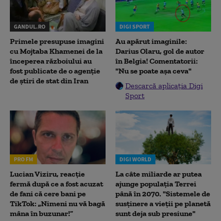
GANDUL.RO
DIGI SPORT
Primele presupuse imagini
Au apărut imaginile:
cu Mojtaba Khamenei de la
Darius Olaru, gol de autor
începerea războiului au
în Belgia! Comentatorii:
fost publicate de o agenție
"Nu se poate așa ceva"
de știri de stat din Iran
Descarcă aplicația Digi
Sport
PRO FM
DIGI WORLD
Lucian Viziru, reacție
La câte miliarde ar putea
fermă după ce a fost acuzat
ajunge populația Terrei
de fani că cere bani pe
până în 2070. "Sistemele de
TikTok: „Nimeni nu vă bagă
susținere a vieții pe planetă
mâna în buzunar!”
sunt deja sub presiune"