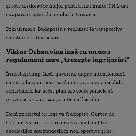
şi este un donator major pentru mai multe ONG-uri
ce apără drepturile omului în Ungaria.
Prin urmare, Budapesta a renunţat la perspectiva
sancţiunilor financiare.
Viktor Orban vine însă cu un nou
regulament care „
trezeşte îngrijorări”
În acelaşi timp, însă, guvernul ungar intenţionează
să introducă un nou regulament care va consolida
controalele, iar acest plan are toate șansele să
provoace o nouă reacție a Bruxelles-ului.
Dacă proiectul de lege va fi adoptat, Curtea de
Conturi va trebui să realizeze anual auditul
asociaţiilor sau fundaţiilor non-sportive şi ne-