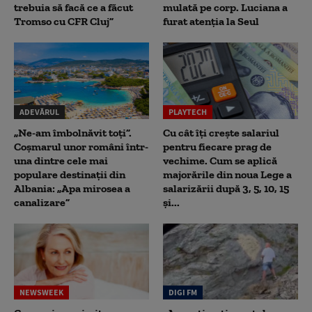
trebuia să facă ce a făcut
mulată pe corp. Luciana a
Tromso cu CFR Cluj”
furat atenția la Seul
ADEVĂRUL
PLAYTECH
„Ne-am îmbolnăvit toți”.
Cu cât îți crește salariul
Coșmarul unor români într-
pentru fiecare prag de
una dintre cele mai
vechime. Cum se aplică
populare destinații din
majorările din noua Lege a
Albania: „Apa mirosea a
salarizării după 3, 5, 10, 15
canalizare”
și...
NEWSWEEK
DIGI FM