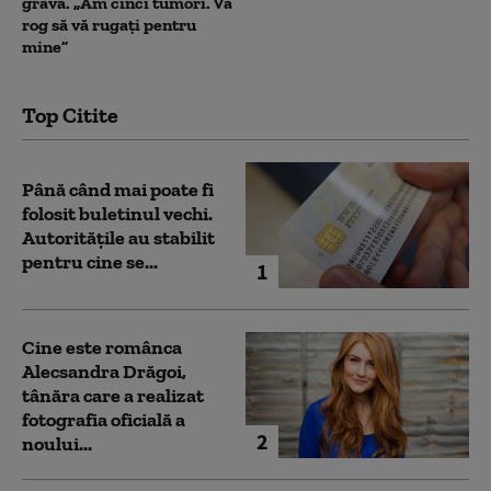
gravă. „Am cinci tumori. Vă
rog să vă rugați pentru
mine”
Top Citite
Până când mai poate fi
folosit buletinul vechi.
Autoritățile au stabilit
pentru cine se...
1
Cine este românca
Alecsandra Drăgoi,
tânăra care a realizat
fotografia oficială a
2
noului...