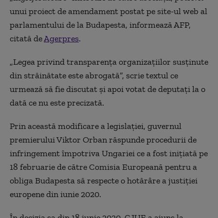
unui proiect de amendament postat pe site-ul web al
parlamentului de la Budapesta, informează AFP,
citată de
Agerpres
.
„Legea privind transparenţa organizaţiilor susţinute
din străinătate este abrogată”, scrie textul ce
urmează să fie discutat şi apoi votat de deputaţi la o
dată ce nu este precizată.
Prin această modificare a legislaţiei, guvernul
premierului Viktor Orban răspunde procedurii de
infringement împotriva Ungariei ce a fost iniţiată pe
18 februarie de către Comisia Europeană pentru a
obliga Budapesta să respecte o hotărâre a justiţiei
europene din iunie 2020.
În decizia sa din 18 iunie 2020, CJUE a ajuns la