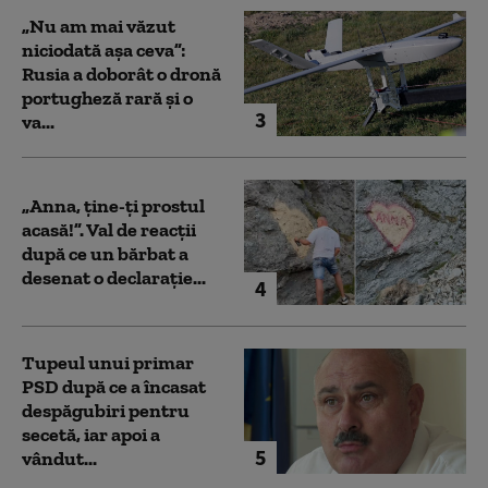
„Nu am mai văzut
niciodată așa ceva”:
Rusia a doborât o dronă
portugheză rară și o
3
va...
„Anna, ţine-ţi prostul
acasă!”. Val de reacții
după ce un bărbat a
desenat o declarație...
4
Tupeul unui primar
PSD după ce a încasat
despăgubiri pentru
secetă, iar apoi a
5
vândut...