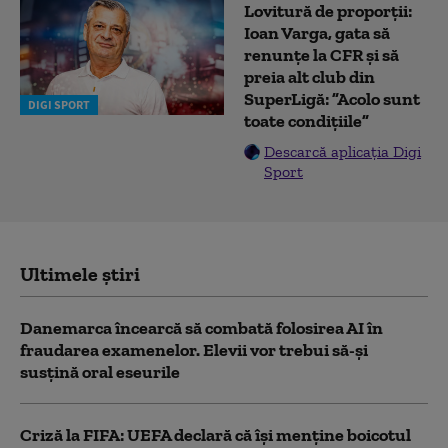
Lovitură de proporții:
Ioan Varga, gata să
renunțe la CFR și să
preia alt club din
SuperLigă: ”Acolo sunt
DIGI SPORT
toate condițiile”
Descarcă aplicația Digi
Sport
Ultimele știri
Danemarca încearcă să combată folosirea AI în
fraudarea examenelor. Elevii vor trebui să-şi
susţină oral eseurile
Criză la FIFA: UEFA declară că îşi menţine boicotul