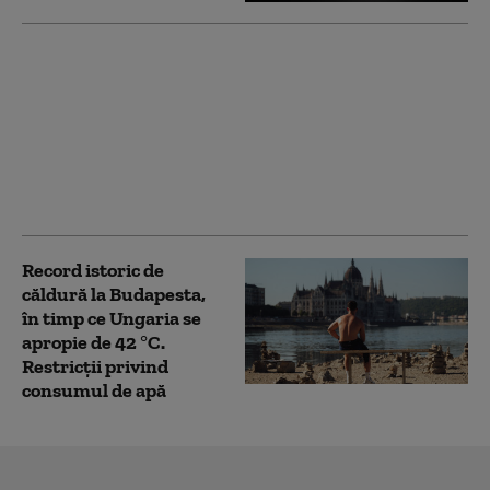
Comisia Europeană
avertizează România:
„Blocarea
angajamentelor din
PNRR poate avea
consecințe financiare
grave”
Record istoric de
căldură la Budapesta,
în timp ce Ungaria se
apropie de 42 °C.
Restricții privind
consumul de apă