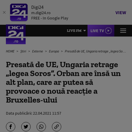
Digi24
VIEW
m.digi24.ro
FREE - In Google Play
LIVE TV
LIVE FM
HOME
Știri
Externe
Europa
Presată de UE, Ungaria retrage „legea Soros”. Orban are însă un alt plan, care ar putea să provoace o nouă reacție a Bruxelles-ului
Presată de UE, Ungaria retrage
„legea Soros”. Orban are însă un
alt plan, care ar putea să
provoace o nouă reacție a
Bruxelles-ului
Data publicării:
22.04.2021 11:57