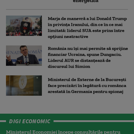
energetică
Marja de manevră a lui Donald Trump
în privința Iranului, din ce în ce mai
limitată: liderul SUA este prins între
opțiuni neatractive
România nu își mai permite să sprijine
financiar Ucraina, spune Dungaciu.
Liderul AUR se distanțează de
discursul lui Simion
Ministerul de Externe de la București
face precizări în legătură cu românca
arestată în Germania pentru spionaj
DIGI ECONOMIC
Ministerul Economiei începe consultările pentru