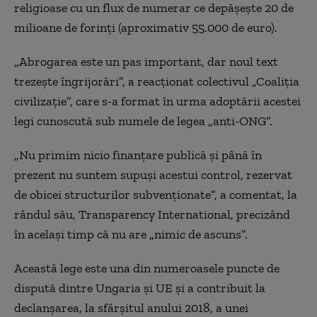
religioase cu un flux de numerar ce depăşeşte 20 de
milioane de forinţi (aproximativ 55.000 de euro).
„Abrogarea este un pas important, dar noul text
trezeşte îngrijorări”, a reacţionat colectivul „Coaliţia
civilizaţie”, care s-a format în urma adoptării acestei
legi cunoscută sub numele de legea „anti-ONG”.
„Nu primim nicio finanţare publică şi până în
prezent nu suntem supuşi acestui control, rezervat
de obicei structurilor subvenţionate”, a comentat, la
rândul său, Transparency International, precizând
în acelaşi timp că nu are „nimic de ascuns”.
Această lege este una din numeroasele puncte de
dispută dintre Ungaria şi UE şi a contribuit la
declanşarea, la sfârşitul anului 2018, a unei