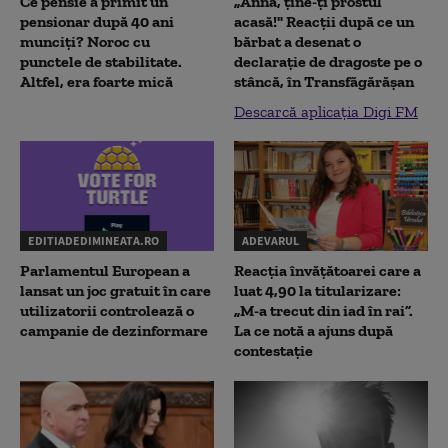
Ce pensie a primit un
„Anna, ţine-ţi prostul
pensionar după 40 ani
acasă!" Reacţii după ce un
munciți? Noroc cu
bărbat a desenat o
punctele de stabilitate.
declaraţie de dragoste pe o
Altfel, era foarte mică
stâncă, în Transfăgărăşan
Descarcă aplicația Digi FM
EDITIADEDIMINEATA.RO
ADEVARUL
Parlamentul European a
Reacția învățătoarei care a
lansat un joc gratuit în care
luat 4,90 la titularizare:
utilizatorii controlează o
„M-a trecut din iad în rai”.
campanie de dezinformare
La ce notă a ajuns după
contestație