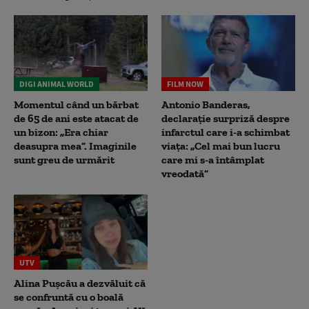
DIGI ANIMAL WORLD
FILM NOW
Momentul când un bărbat
Antonio Banderas,
de 65 de ani este atacat de
declarație surpriză despre
un bizon: „Era chiar
infarctul care i-a schimbat
deasupra mea”. Imaginile
viața: „Cel mai bun lucru
sunt greu de urmărit
care mi s-a întâmplat
vreodată”
UTV
Alina Pușcău a dezvăluit că
se confruntă cu o boală