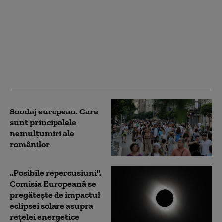
„Orban cel roșu” sau
vizionar? Criza din
Ceuta reaprinde
dezbaterea despre
rolul premierului
spaniol Pedro Sanchez
în UE
Sondaj european. Care
sunt principalele
nemulțumiri ale
românilor
„Posibile repercusiuni".
Comisia Europeană se
pregătește de impactul
eclipsei solare asupra
rețelei energetice