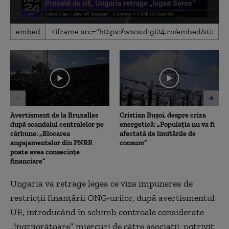
0
embed
seconds
of
39
seconds
Avertisment de la Bruxelles
Cristian Bușoi, despre criza
după scandalul centralelor pe
energetică: „Populația nu va fi
cărbune: „Blocarea
afectată de limitările de
angajamentelor din PNRR
consum”
poate avea consecințe
financiare”
Ungaria va retrage legea ce viza impunerea de
restricţii finanţării ONG-urilor, după avertismentul
UE, introducând în schimb controale considerate
„îngrijorătoare” miercuri de către asociaţii, potrivit