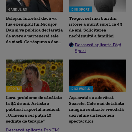
GANDUL.RO
DIGI SPORT
Bolojan, întrebat dacă va
Tragic: cel mai bun din
lua exemplul lui Nicușor
istorie a murit subit, la 43
Dan și va publica declarația
de ani. Solicitarea
de avere a partenerei sale
neobișnuită a familiei
de viață. Ce răspuns a dat...
Descarcă aplicația Digi
Sport
PRO FM
DIGI WORLD
Lora, probleme de sănătate
Așa arată cu adevărat
la 44 de ani. Artista a
Soarele. Cele mai detaliate
publicat raportul medical:
imagini realizate vreodată
„Urmează cel puțin 10
dezvăluie un fenomen
ședințe de terapie”
spectaculos
Descarcă aplicația Pro FM