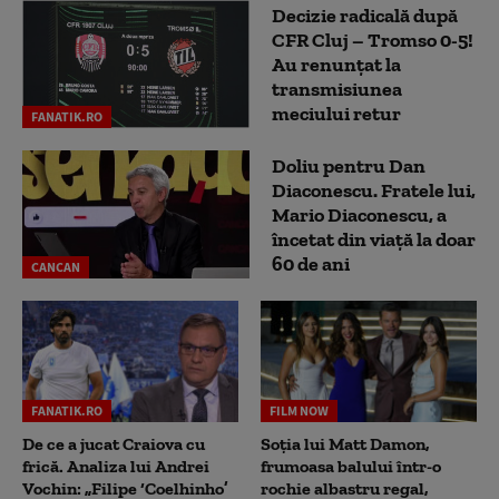
Decizie radicală după
CFR Cluj – Tromso 0-5!
Au renunțat la
transmisiunea
meciului retur
FANATIK.RO
Doliu pentru Dan
Diaconescu. Fratele lui,
Mario Diaconescu, a
încetat din viață la doar
60 de ani
CANCAN
FANATIK.RO
FILM NOW
De ce a jucat Craiova cu
Soția lui Matt Damon,
frică. Analiza lui Andrei
frumoasa balului într-o
Vochin: „Filipe ‘Coelhinho’
rochie albastru regal,