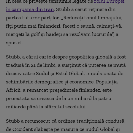
În ceea ce privește tensiunile legate de
rolul Europei
în campania din Iran
, Stubb a cerut reținere din
partea tuturor părților. „Reduceți tonul limbajului,
fiți puțin mai finlandezi, faceți o saună, calmați-vă,
mergeți la golf și haideți să rezolvăm lucrurile”, a
spus el.
Stubb, a cărui carte despre geopolitica globală a fost
tradusă în 21 de limbi, a susținut că puterea se mută
decisiv către Sudul și Estul Global, impulsionată de
schimbările demografice și economice. Populația
Africii, a remarcat
președintele finlandez
, este
proiectată să crească de la un miliard la patru
miliarde până la sfârșitul secolului.
Stubb a recunoscut că ordinea tradițională condusă
de Occident slăbește pe măsură ce Sudul Global și