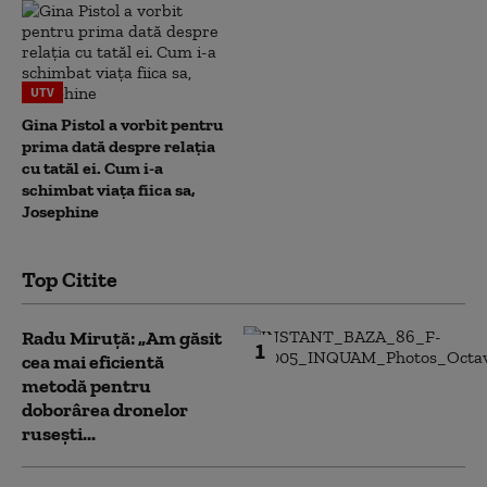
UTV
Gina Pistol a vorbit pentru
prima dată despre relația
cu tatăl ei. Cum i-a
schimbat viața fiica sa,
Josephine
Top Citite
Radu Miruță: „Am găsit
1
cea mai eficientă
metodă pentru
doborârea dronelor
rusești...