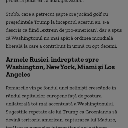
proiecta puterea”, a
adăugat
Stubb.
Stubb, care a petrecut șapte ore jucând golf cu
președintele Trump la începutul acestui an, s-a
descris ca fiind „extrem de pro-american”, dar a spus
că Washingtonul nu mai apără ordinea mondială
liberală
la
care a contribuit în urmă cu opt decenii.
Armele Rusiei, îndreptate spre
Washington, New York, Miami și Los
Angeles
Remarcile vin pe fondul unei neliniști crescânde în
rândul capitalelor europene față de postura
unilaterală tot mai accentuată a Washingtonului.
Sugestiile repetate ale lui Trump ca Groenlanda să
devină teritoriu american,
capturarea lui Maduro,
î
ncălcarea normelor internaționale și acțiunea