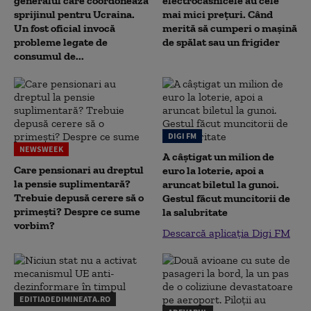
generalul care coordonează
electrocasnicele au cele
sprijinul pentru Ucraina.
mai mici prețuri. Când
Un fost oficial invocă
merită să cumperi o mașină
probleme legate de
de spălat sau un frigider
consumul de...
DIGI FM
NEWSWEEK
A câștigat un milion de
Care pensionari au dreptul
euro la loterie, apoi a
la pensie suplimentară?
aruncat biletul la gunoi.
Trebuie depusă cerere să o
Gestul făcut muncitorii de
primești? Despre ce sume
la salubritate
vorbim?
Descarcă aplicația Digi FM
EDITIADEDIMINEATA.RO