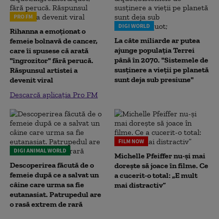
PRO FM
DIGI WORLD
Rihanna a emoționat o
La câte miliarde ar putea
femeie bolnavă de cancer,
ajunge populația Terrei
care îi spusese că arată
până în 2070. "Sistemele de
"îngrozitor" fără perucă.
susținere a vieții pe planetă
Răspunsul artistei a
sunt deja sub presiune"
devenit viral
Descarcă aplicația Pro FM
FILM NOW
DIGI ANIMAL WORLD
Michelle Pfeiffer nu-și mai
Descoperirea făcută de o
dorește să joace în filme. Ce
femeie după ce a salvat un
a cucerit-o total: „E mult
câine care urma sa fie
mai distractiv”
eutanasiat. Patrupedul are
o rasă extrem de rară