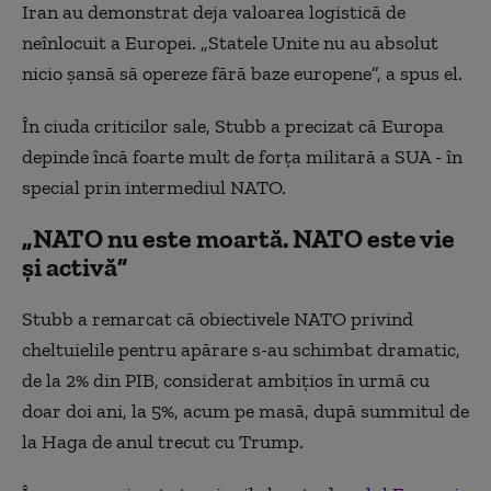
Iran au demonstrat deja valoarea logistică de
neînlocuit a Europei. „Statele Unite nu au absolut
nicio șansă să opereze fără baze europene”, a spus el.
În ciuda criticilor sale, Stubb a precizat că Europa
depinde încă foarte mult de forța militară a SUA - în
special prin intermediul NATO.
„NATO nu este moartă. NATO este vi
e
și activ
ă
”
Stubb a remarcat că obiectivele NATO privind
cheltuielile pentru apărare s-au schimbat dramatic,
de la 2% din PIB, considerat ambițios în urmă cu
doar doi ani, la 5%, acum pe masă, după summitul de
la Haga de anul trecut cu Trump.