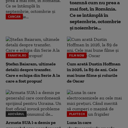
toamnă cum nu prea a
mai fost, în România.
Ce se întâmplă în
CANCAN
septembrie, octombrie
și noiembrie...
FANATIK.RO
FILM NOW
Ștefan Baiaram, ultimele
Cum arată Dustin Hoffman
detalii despre transfer.
în 2026, la 89 de ani. Cele
Care e echipa din Serie A la
mai bune filme și rolurile
care a fost propus!
de Oscar
ADEVĂRUL
PLAYTECH
Armata SUA l-a demis pe
Luna în care