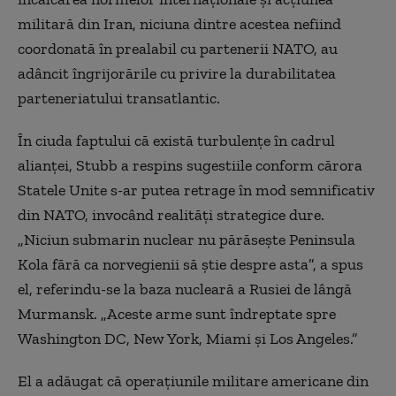
militară din Iran, niciuna dintre acestea nefiind
coordonată în prealabil cu partenerii NATO, au
adâncit îngrijorările cu privire la durabilitatea
parteneriatului transatlantic.
În ciuda faptului că există turbulențe în cadrul
alianței, Stubb a respins sugestiile conform cărora
Statele Unite s-ar putea retrage în mod semnificativ
din NATO, invocând realități strategice dure.
„Niciun submarin nuclear nu părăsește Peninsula
K
o
la
fără ca norvegienii să știe despre asta”, a spus
el, referindu-se la baza nucleară a Rusiei de lângă
Murmansk. „Aceste arme sunt îndreptate spre
Washington DC, New York, Miami și Los Angeles.”
El a adăugat că operațiunile militare americane din