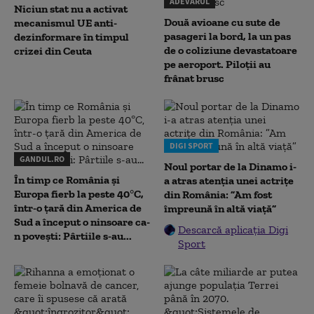
ADEVARUL
Niciun stat nu a activat
Două avioane cu sute de
mecanismul UE anti-
pasageri la bord, la un pas
dezinformare în timpul
de o coliziune devastatoare
crizei din Ceuta
pe aeroport. Piloții au
frânat brusc
DIGI SPORT
GANDUL.RO
Noul portar de la Dinamo i-
În timp ce România și
a atras atenția unei actrițe
Europa fierb la peste 40°C,
din România: ”Am fost
într-o țară din America de
împreună în altă viață”
Sud a început o ninsoare ca-
Descarcă aplicația Digi
n povești: Pârtiile s-au...
Sport