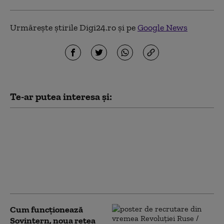
Urmărește știrile Digi24.ro și pe
Google News
Te-ar putea interesa și:
„Cel mai puternic om
pe care l-a cunoscut
vreodată planeta”. Cum
redefinește Trump
„lumea liberă” prin
ego, cucerire și frică
Cum funcționează
Sovintern, noua rețea