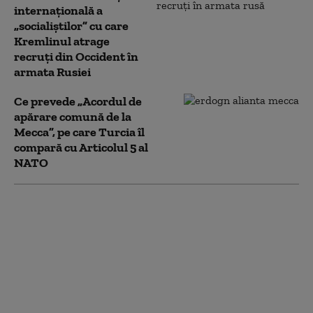
internațională a
„socialiștilor” cu care
Kremlinul atrage
recruți din Occident în
armata Rusiei
Ce prevede „Acordul de
apărare comună de la
Mecca”, pe care Turcia îl
compară cu Articolul 5 al
NATO
Opoziția belarusă
pregătește un dosar
contra lui Lukașenko
pentru sprijinirea
războiului Rusiei în
Ucraina: „E complice la
agresiune”