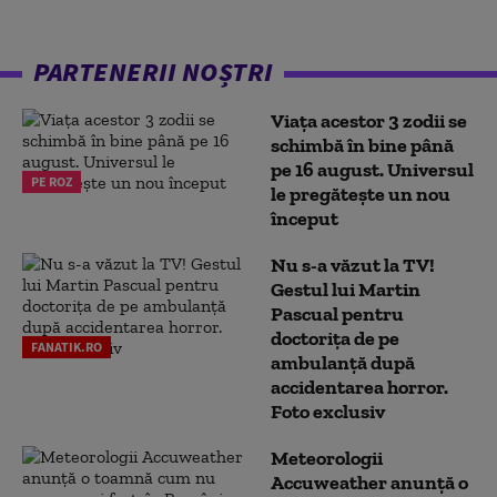
PARTENERII NOȘTRI
Viața acestor 3 zodii se
schimbă în bine până
pe 16 august. Universul
PE ROZ
le pregătește un nou
început
Nu s-a văzut la TV!
Gestul lui Martin
Pascual pentru
doctoriţa de pe
FANATIK.RO
ambulanţă după
accidentarea horror.
Foto exclusiv
Meteorologii
Accuweather anunță o