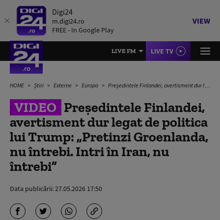
Digi24
VIEW
m.digi24.ro
FREE - In Google Play
LIVE TV
LIVE FM
HOME
Știri
Externe
Europa
Președintele Finlandei, avertisment dur legat de politica lui Trump: „Pretinzi Groenlanda, nu întrebi. Intri în Iran, nu întrebi”
VIDEO
Președintele Finlandei,
avertisment dur legat de politica
lui Trump: „Pretinzi Groenlanda,
nu întrebi. Intri în Iran, nu
întrebi”
Data publicării:
27.05.2026 17:50