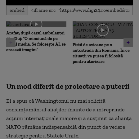
0
embed
seconds
of
0
seconds
Arafat, după cazul ambulanței
din Cluj: "O minciună de pe
social media. Se folosește AI, se
Pistă de avioane pe o
creează imagini"
autostradă din România. În ce
situații va putea fi folosită
pentru aterizare
Un mod diferit de proiectare a puterii
El a spus că Washingtonul nu mai solicită
consimțământul aliaților înainte de a întreprinde
acțiuni internaționale majore și a susținut că alianța
NATO rămâne indispensabilă din punct de vedere
strategic pentru Statele Unite.