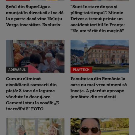
Șeful din SuperLiga a
"Sunt în stare de șoc și
anunțat în direct că el se dă
plâng tot timpul". Minnie
la o parte dacă vine Neluțu
Driver a trecut printr-un
Varga investitor. Exclusiv
accident teribil în Franța:
"Ne-am târât din mașină"
ADEVĂRUL
PLAYTECH
Cum au eliminat
Facultatea din România la
cisnădienii samsarii din
care nu mai vrea nimeni să
piață: 8 tone de legume
înveţe. A pierdut aproape
vândute în doar 4 ore.
jumătate din studenţi
Oamenii stau la coadă: „E
incredibil!” FOTO