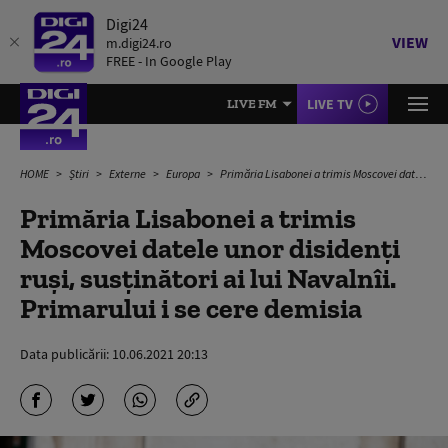
Digi24
VIEW
m.digi24.ro
FREE - In Google Play
LIVE TV
LIVE FM
HOME
Știri
Externe
Europa
Primăria Lisabonei a trimis Moscovei datele unor disidenți ruși, susținători ai lui Navalnîi. Primarului i se cere demisia
Primăria Lisabonei a trimis
Moscovei datele unor disidenți
ruși, susținători ai lui Navalnîi.
Primarului i se cere demisia
Data publicării:
10.06.2021 20:13