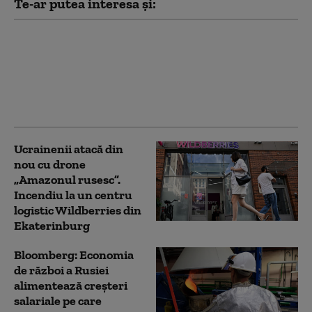
Te-ar putea interesa și:
Serviciile secrete
americane avertizează
că Putin ar putea ataca
o țară NATO încă din
această toamnă (WSJ)
Ucrainenii atacă din
nou cu drone
„Amazonul rusesc”.
Incendiu la un centru
logistic Wildberries din
Ekaterinburg
Bloomberg: Economia
de război a Rusiei
alimentează creşteri
salariale pe care