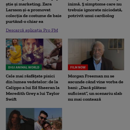
știe și marketing. Zara
inimă. 5 simptome care nu
Larsson și-a promovat
trebuie ignorate niciodată,
colecția de costume de baie
potrivit unui cardiolog
purtând-o chiar ea
Descarcă aplicația Pro FM
DIGI ANIMAL WORLD
FILM NOW
Cele mai răsfățate pisici
Morgan Freeman nu se
din lumea vedetelor: de la
ascunde când vine vorba de
Calippo a lui Ed Sheeran la
bani: „Dacă plătesc
Meredith Grey a lui Taylor
suficient”, un scenariu slab
Swift
nu mai contează