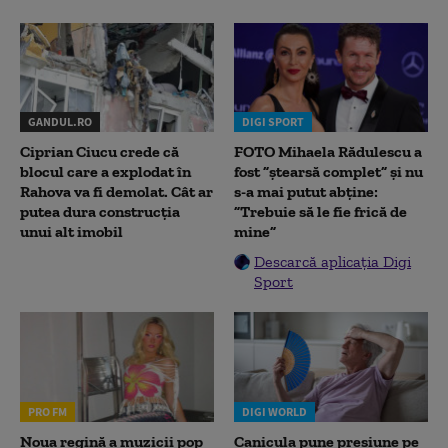
GANDUL.RO
DIGI SPORT
Ciprian Ciucu crede că
FOTO Mihaela Rădulescu a
blocul care a explodat în
fost ”ștearsă complet” și nu
Rahova va fi demolat. Cât ar
s-a mai putut abține:
putea dura construcția
”Trebuie să le fie frică de
unui alt imobil
mine”
Descarcă aplicația Digi
Sport
PRO FM
DIGI WORLD
Noua regină a muzicii pop
Canicula pune presiune pe