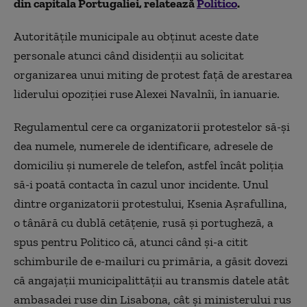
din capitala Portugaliei, relatează
Politico
.
Autoritățile municipale au obținut aceste date
personale atunci când disidenții au solicitat
organizarea unui miting de protest față de arestarea
liderului opoziției ruse Alexei Navalnîi, în ianuarie.
Regulamentul cere ca organizatorii protestelor să-și
dea numele, numerele de identificare, adresele de
domiciliu și numerele de telefon, astfel încât poliția
să-i poată contacta în cazul unor incidente. Unul
dintre organizatorii protestului, Ksenia Așrafullina,
o tânără cu dublă cetățenie, rusă și portugheză, a
spus pentru Politico că, atunci când și-a citit
schimburile de e-mailuri cu primăria, a găsit dovezi
că angajații municipalittății au transmis datele atât
ambasadei ruse din Lisabona, cât și ministerului rus