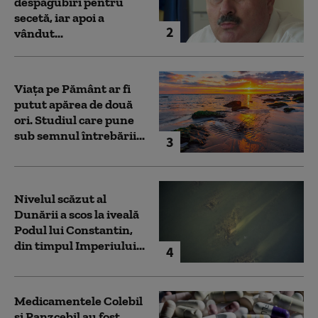
despăgubiri pentru
secetă, iar apoi a
2
vândut...
Viața pe Pământ ar fi
putut apărea de două
ori. Studiul care pune
sub semnul întrebării...
3
Nivelul scăzut al
Dunării a scos la iveală
Podul lui Constantin,
din timpul Imperiului...
4
Medicamentele Colebil
și Panzcebil au fost