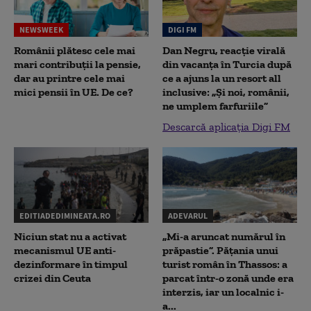
NEWSWEEK
DIGI FM
Românii plătesc cele mai
Dan Negru, reacție virală
mari contribuții la pensie,
din vacanța în Turcia după
dar au printre cele mai
ce a ajuns la un resort all
mici pensii în UE. De ce?
inclusive: „Și noi, românii,
ne umplem farfuriile”
Descarcă aplicația Digi FM
EDITIADEDIMINEATA.RO
ADEVARUL
Niciun stat nu a activat
„Mi-a aruncat numărul în
mecanismul UE anti-
prăpastie”. Pățania unui
dezinformare în timpul
turist român în Thassos: a
crizei din Ceuta
parcat într-o zonă unde era
interzis, iar un localnic i-
a...