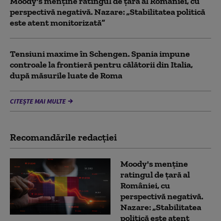
Moody's menține ratingul de țară al României, cu
perspectivă negativă. Nazare: „Stabilitatea politică
este atent monitorizată”
Tensiuni maxime în Schengen. Spania impune
controale la frontieră pentru călătorii din Italia,
după măsurile luate de Roma
CITEȘTE MAI MULTE
Recomandările redacţiei
Moody's menține
ratingul de țară al
României, cu
perspectivă negativă.
Nazare: „Stabilitatea
politică este atent