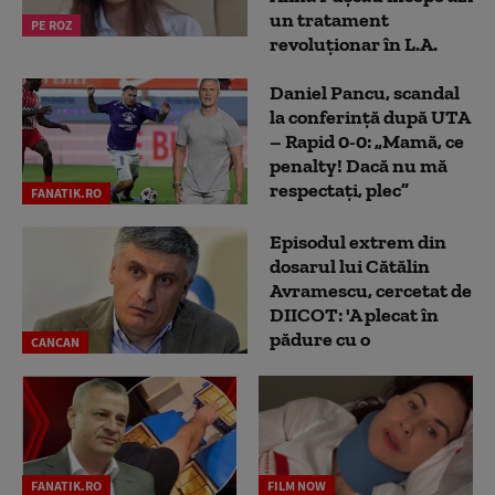
un tratament
PE ROZ
revoluționar în L.A.
Daniel Pancu, scandal
la conferință după UTA
– Rapid 0-0: „Mamă, ce
penalty! Dacă nu mă
respectați, plec”
FANATIK.RO
Episodul extrem din
dosarul lui Cătălin
Avramescu, cercetat de
DIICOT: 'A plecat în
pădure cu o
CANCAN
FANATIK.RO
FILM NOW