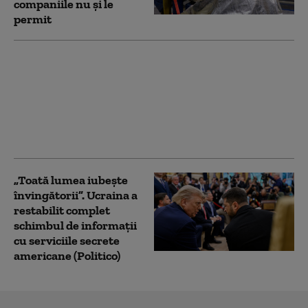
companiile nu şi le
permit
NATO a interceptat cu
250% mai multe
avioane rusești în
apropierea teritoriului
său. Bilanț îngrijorător:
„Cifrele nu mint”
„Toată lumea iubește
învingătorii”. Ucraina a
restabilit complet
schimbul de informații
cu serviciile secrete
americane (Politico)