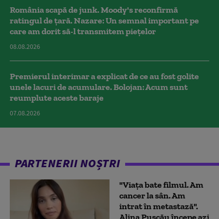
România scapă de junk. Moody's reconfirmă
ratingul de țară. Nazare: Un semnal important pe
care am dorit să-l transmitem piețelor
08.08.2026
Premierul interimar a explicat de ce au fost golite
unele lacuri de acumulare. Bolojan: Acum sunt
reumplute aceste baraje
07.08.2026
PARTENERII NOȘTRI
"Viața bate filmul. Am
cancer la sân. Am
intrat în metastază".
Alina Pușcău începe azi