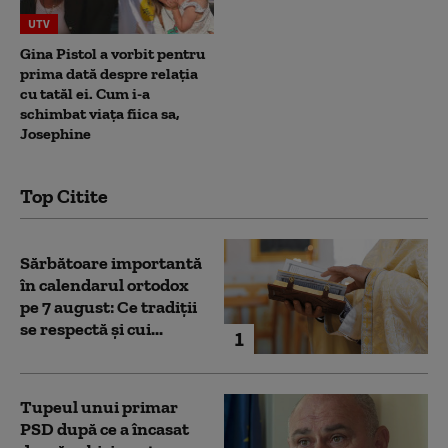
UTV
Gina Pistol a vorbit pentru
prima dată despre relația
cu tatăl ei. Cum i-a
schimbat viața fiica sa,
Josephine
Top Citite
Sărbătoare importantă
în calendarul ortodox
pe 7 august: Ce tradiții
se respectă și cui...
1
Tupeul unui primar
PSD după ce a încasat