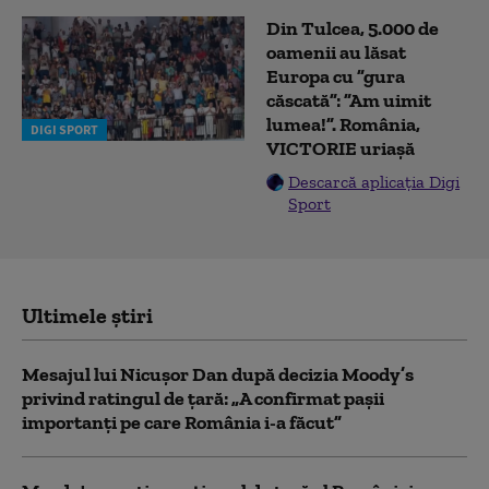
Din Tulcea, 5.000 de
oamenii au lăsat
Europa cu ”gura
căscată”: ”Am uimit
lumea!”. România,
DIGI SPORT
VICTORIE uriașă
Descarcă aplicația Digi
Sport
Ultimele știri
Mesajul lui Nicușor Dan după decizia Moody’s
privind ratingul de țară: „A confirmat pașii
importanți pe care România i-a făcut”