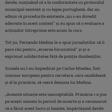
datele, susținând că e în conformitate cu protocolul
municipal existent și cu legea portugheză, dar au
admis că procedurile existente „nu s-au dovedit
adecvate în acest context” și au spus că o evaluare a
acțiunilor întreprinse este acum în curs.
Tot joi, Fernando Medina le-a spus jurnaliștilor că îi
pare rău pentru „eroarea birocratică” și și-a
exprimat solidaritatea față de poziția disidenților.
Scuzele nu l-au împiedicat pe Carlos Moedas, fost
comisar european pentru cercetare, care candidează
și el la primărie, să ceară demisia lui Medina.
„Această situație este inacceptabilă. Primăria i-a pus
pe acești oameni în pericol de moarte și a recunoscut
că a făcut acest lucru și înainte, împărtășind datele