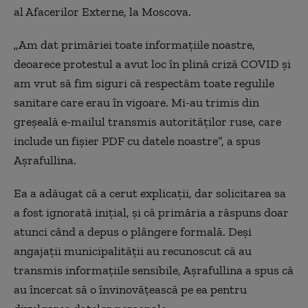
al Afacerilor Externe, la Moscova.
„Am dat primăriei toate informațiile noastre,
deoarece protestul a avut loc în plină criză COVID și
am vrut să fim siguri că respectăm toate regulile
sanitare care erau în vigoare. Mi-au trimis din
greșeală e-mailul transmis autorităților ruse, care
include un fișier PDF cu datele noastre”, a spus
Așrafullina.
Ea a adăugat că a cerut explicații, dar solicitarea sa
a fost ignorată inițial, și că primăria a răspuns doar
atunci când a depus o plângere formală. Deși
angajații municipalității au recunoscut că au
transmis informațiile sensibile, Așrafullina a spus că
au încercat să o învinovățească pe ea pentru