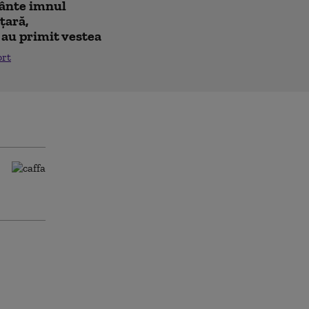
cânte imnul
 ţară,
 au primit vestea
ort