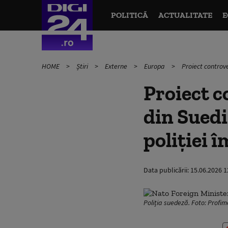
POLITICĂ
ACTUALITATE
E
HOME
Știri
Externe
Europa
Proiect controve
Proiect c
din Suedi
poliției 
Data publicării:
15.06.2026 1
Poliția suedeză. Foto: Profi