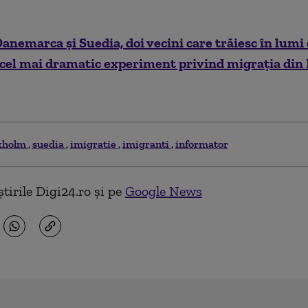
emarca și Suedia, doi vecini care trăiesc în lumi d
cel mai dramatic experiment privind migrația din
kholm
suedia
imigratie
imigranti
informator
tirile Digi24.ro și pe
Google News