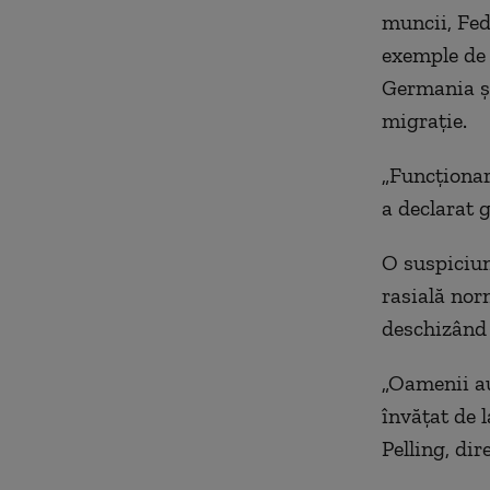
muncii, Fed
exemple de 
Germania și
migrație.
„Funcționar
a declarat 
O suspiciun
rasială nor
deschizând 
„Oamenii au
învățat de 
Pelling, dir