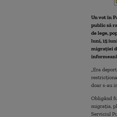
Un vot în
P
public să r
de lege, po
luni, 15 iu
migrației 
informeaz
„Era deport
restricționa
doar
s-au in
Obligând fu
migrația, pl
Serviciul P