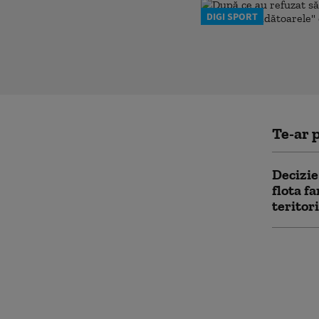
DIGI SPORT
Te-ar p
Decizie
flota f
teritor
„Cunos
decât o
spune 
avertiz
„omoar