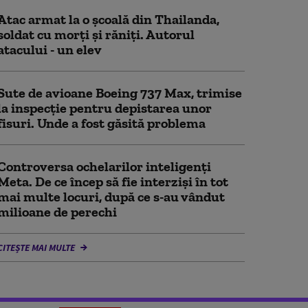
Atac armat la o şcoală din Thailanda,
soldat cu morţi şi răniţi. Autorul
atacului - un elev
Sute de avioane Boeing 737 Max, trimise
la inspecție pentru depistarea unor
fisuri. Unde a fost găsită problema
Controversa ochelarilor inteligenți
Meta. De ce încep să fie interziși în tot
mai multe locuri, după ce s-au vândut
milioane de perechi
CITEȘTE MAI MULTE