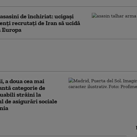
 asasini de închiriat: ucigași
enți recrutați de Iran să ucidă
ă Europa
 consultant al armatei suedeze a fost
inovat pentru tentativă de spionaj în
a Rusiei. Cum a fost pedepsit
, a doua cea mai
ntă categorie de
uabili străini la
l de asigurări sociale
nia