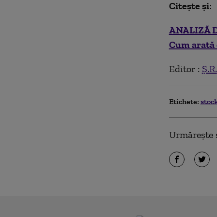
Citește și:
ANALIZĂ Dan
Cum arată 
Editor :
Ș.R.
Etichete:
stoc
Urmărește ș