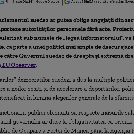
Urmărește
Digi24
în Google Discover
Adaugă
Digi24
ca sursă preferată în Googl
arlamentul suedez ar putea obliga angajații din sec
aporteze autorităților persoanele fără acte.
Proiect
pularizat sub numele de „legea informatorului”, va f
nie, ca parte a unei politici mai ample de descurajare
de către
G
uvernul
suedez de dreapta și extremă dre
ă
EU Observer
.
ărilor” democraților suedezi a dus la multiple politic
re a noilor sosiți și de accelerare a deportărilor, polit
tensificat în lumina alegerilor generale de la sfârșitu
ncționarii publici obișnuiți să respecte măsurile sal
anul guvernului ar duce la obligativitatea ca oricine,
ublic de Ocupare a Forței de Muncă până la Agenția 