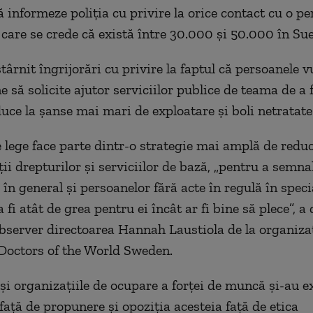
ă informeze poliția cu privire la orice contact cu o p
e care se crede că există între 30.000 și 50.000 în Sue
ârnit îngrijorări cu privire la faptul că persoanele v
e să solicite ajutor
s
erviciil
or
publice de teama de a f
duce la șanse mai mari de exploatare și boli netratate
e lege face parte dintr-o strategie mai amplă de redu
ții drepturilor și serviciilor de bază, „pentru a semna
în general și persoanelor fără acte în regulă în speci
 fi atât de grea pentru ei încât ar fi bine să plece”, a
server directoarea Hannah Laustiola de la organiza
octors of the World S
weden
.
 și organizațiile de ocupare a forței de muncă și-au 
față de propunere și opoziția acesteia față de etica