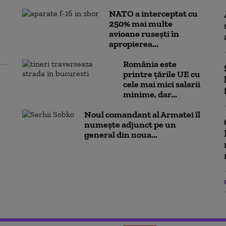
NATO a interceptat cu
250% mai multe
avioane rusești în
apropierea...
România este
printre țările UE cu
cele mai mici salarii
minime, dar...
Noul comandant al Armatei îl
numește adjunct pe un
general din noua...