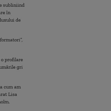
e subliniind
re în
luxului de
formatori”,
o profilare
umările gri
așa cum am
arat Lisa
holm.