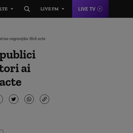
LIVE TV
LTE
LIVE FM
otriva migranților fără acte
publici
ori ai
 acte