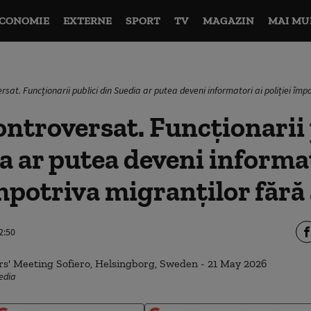
CONOMIE
EXTERNE
SPORT
TV
MAGAZIN
MAI MU
rsat. Funcționarii publici din Suedia ar putea deveni informatori ai poliției împ
ontroversat. Funcționarii 
a ar putea deveni informat
împotriva migranților fără
2:50
media