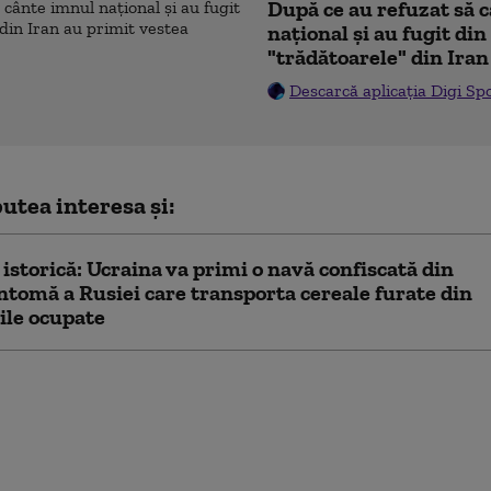
După ce au refuzat să 
naţional şi au fugit din
"trădătoarele" din Iran
Descarcă aplicația Digi Sp
utea interesa și:
 istorică: Ucraina va primi o navă confiscată din
antomă a Rusiei care transporta cereale furate din
iile ocupate
c Europa mai bine
amenii care o conduc”,
Trump, care
ează că două lucruri
ă” continentul