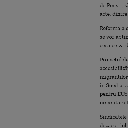
de Pensii, s
acte, dintr
Reforma a st
se vor abțin
ceea ce va 
Proiectul d
accesibilită
migranților 
în Suedia va
pentru EUob
umanitară D
Sindicatele
dezacordul 