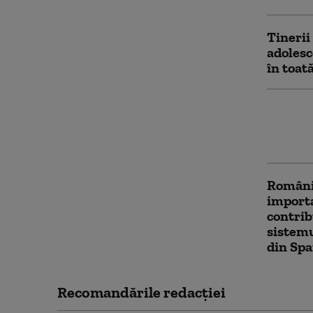
Tinerii
adolesc
în toat
Un fost
găsit v
favoare
Românii
importa
contrib
sistemu
din Spa
Recomandările redacţiei