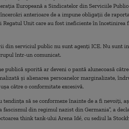
erația Europeană a Sindicatelor din Serviciile Public
încercări anterioare de a impune obligații de raporta
 Regatul Unit care au fost ineficiente în încetinirea f
ii din serviciul public nu sunt agenți ICE. Nu sunt in
grupul într-un comunicat.
e publică sporită ar deveni o pantă alunecoasă către 
malizată și alienarea persoanelor marginalizate, îndr
ușa către o conformitate excesivă.
 tendința să se conformeze înainte de a fi nevoiți, 
la fascismul din regimul nazist din Germania”, a decl
ectoarea think tank-ului Arena Idé, cu sediul la Stock