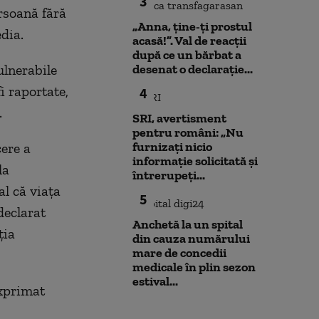
3
ersoană fără
„Anna, ţine-ţi prostul
dia.
acasă!”. Val de reacții
după ce un bărbat a
ulnerabile
desenat o declarație...
i raportate,
4
.
SRI, avertisment
pentru români: „Nu
furnizați nicio
cere a
informație solicitată și
la
întrerupeți...
al că viața
5
 declarat
Anchetă la un spital
ția
din cauza numărului
mare de concedii
medicale în plin sezon
estival...
exprimat