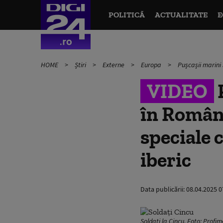
POLITICĂ
ACTUALITATE
E
HOME
Știri
Externe
Europa
Pușcașii marini
VIDEO
P
în Român
speciale 
iberic
Data publicării:
08.04.2025 0
Soldați la Cincu. Foto: Profi