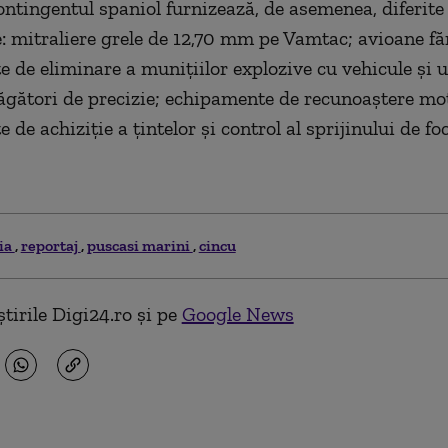
Contingentul spaniol furnizează, de asemenea, diferite 
e: mitraliere grele de 12,70 mm pe Vamtac; avioane făr
 de eliminare a munițiilor explozive cu vehicule și 
ăgători de precizie; echipamente de recunoaștere mot
de achiziție a țintelor și control al sprijinului de fo
ia
reportaj
puscasi marini
cincu
tirile Digi24.ro și pe
Google News