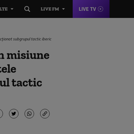
LIVE TV
LTE
LIVE FM
ționat subgrupul tactic iberic
în misiune
ele
ul tactic