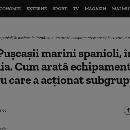
CONOMIE
EXTERNE
SPORT
TV
MAGAZIN
MAI MU
 spanioli, în misiune în România. Cum arată echipamentele speciale cu care a ac
ușcașii marini spanioli, 
ia. Cum arată echipament
cu care a acționat subgrup
7:00
media