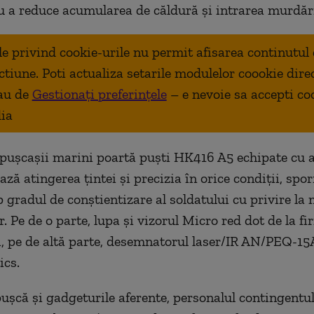
u a reduce acumularea de căldură și intrarea murdăr
ale privind cookie-urile nu permit afisarea continutul
ctiune. Poti actualiza setarile modulelor coookie dire
au de
Gestionați preferințele
– e nevoie sa accepti co
ia
 pușcașii marini poartă puști HK416 A5 echipate cu a
ează atingerea țintei și precizia în orice condiții, spo
p gradul de conștientizare al soldatului cu privire la
r. Pe de o parte, lupa și vizorul Micro red dot de la f
, pe de altă parte, desemnatorul laser/IR AN/PEQ-15A
ics.
pușcă și gadgeturile aferente, personalul contingentu