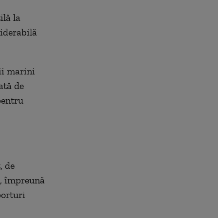
ilă la
siderabilă
ii marini
ată de
pentru
, de
e, împreună
porturi