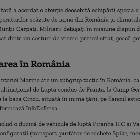
tară a acordat o atenție deosebită echipării speciale
peraturilor scăzute de iarnă din România și climatu
unții Carpați. Militarii detașați în misiune dispun 
mat dintr-un costum de vreme, primul strat, geacă gor
area în România
anteriei Marine are un subgrup tactic în România, ca
ltinațional de Luptă condus de Franța, la Camp Gen
 la baza Cincu, situată în inima țării, pe flancul estic
informează InfoDefensa.
nclud o duzină de vehicule de luptă Piranha IIIC și 
configurații (transport, purtător de rachete Spike, mo