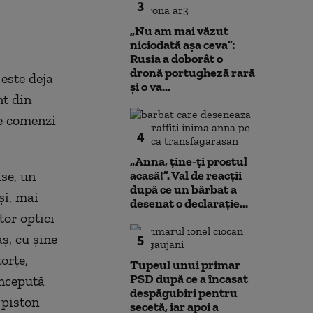
3
„Nu am mai văzut
niciodată așa ceva”:
Rusia a doborât o
dronă portugheză rară
este deja
și o va...
nt din
te comenzi
4
„Anna, ţine-ţi prostul
se, un
acasă!”. Val de reacții
după ce un bărbat a
și, mai
desenat o declarație...
tor optici
ș, cu șine
5
orțe,
Tupeul unui primar
PSD după ce a încasat
oncepută
despăgubiri pentru
 piston
secetă, iar apoi a