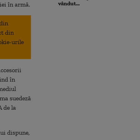
vândut...
iei în armă.
 din
ct din
okie-urile
ccesorii
rind în
 mediul
irma suedeză
 de la
lui dispune,