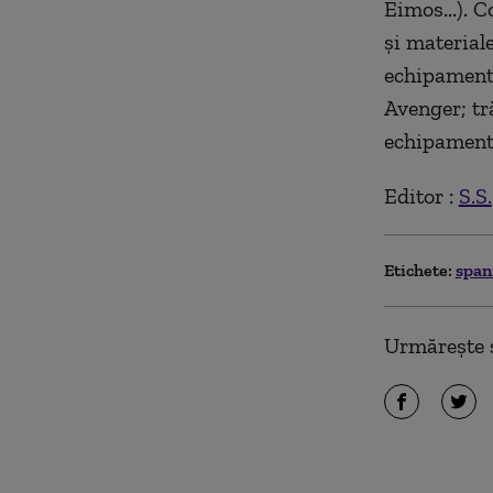
Eimos...). 
și material
echipamente
Avenger; tr
echipamente 
Editor :
S.S.
Etichete:
span
Urmărește ș