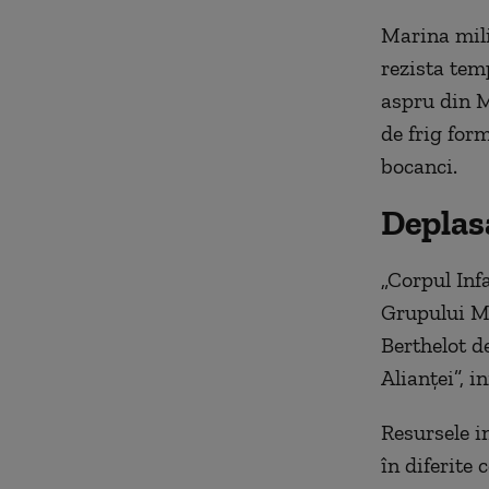
Marina mili
rezista tem
aspru din M
de frig for
bocanci.
Deplas
„Corpul Inf
Grupului Mu
Berthelot de
Alianței”, 
Resursele i
în diferite 