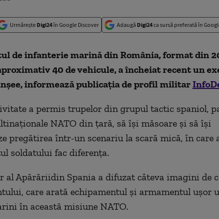
Urmărește
Digi24
în Google Discover
Adaugă
Digi24
ca sursă preferată în Googl
ul de infanterie marină din România, format din 2
 aproximativ 40 de vehicule, a încheiat recent un ex
anșee, informează publicația de profil militar
InfoD
ivitate a permis trupelor din grupul tactic spaniol, p
ltinaționale NATO din țară, să își măsoare și să își
e pregătirea într-un scenariu la scară mică, în care a
l soldatului fac diferența.
r al Apărăriidin Spania a difuzat câteva imagini de ca
ului, care arată echipamentul și armamentul ușor ut
rini în această misiune NATO.