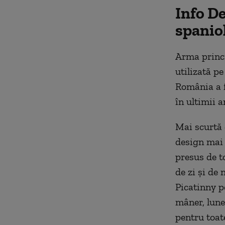
Info D
spaniol
Arma princi
utilizată p
România a f
în ultimii a
Mai scurtă 
design mai 
presus de t
de zi și de 
Picatinny p
mâner, lunet
pentru toate