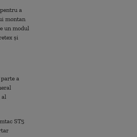
 pentru a
lui montan
de un modul
etex și
 parte a
eral
 al
Vamtac ST5
rtar