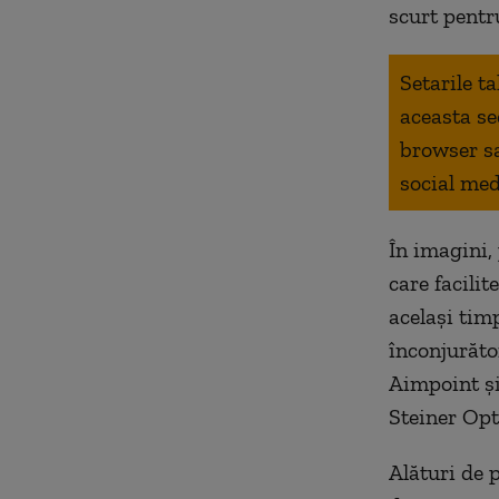
scurt pentr
Setarile t
aceasta se
browser s
social med
În imagini,
care facilit
același tim
înconjurăto
Aimpoint și
Steiner Opt
Alături de 