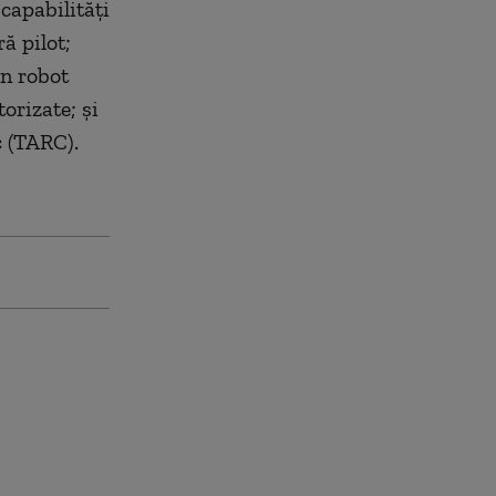
capabilități
ă pilot;
un robot
orizate; și
c (TARC).