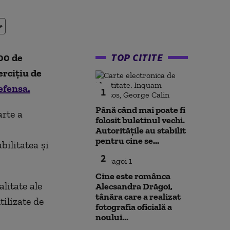
e
TOP CITITE
00 de
ercițiu de
efensa.
1
Până când mai poate fi
arte a
folosit buletinul vechi.
Autoritățile au stabilit
pentru cine se...
bilitatea și
2
Cine este românca
litate ale
Alecsandra Drăgoi,
tânăra care a realizat
ilizate de
fotografia oficială a
noului...