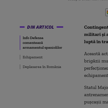
DIN ARTICOL
Contingent
militari și
Info Defensa
luptă în tr
comentează
armamentul spaniolilor
Această act
Echipament
brigăzii mu
Deplasarea în România
perfecționez
echipamentu
Statul Majo
antrenament
pușcașii ma