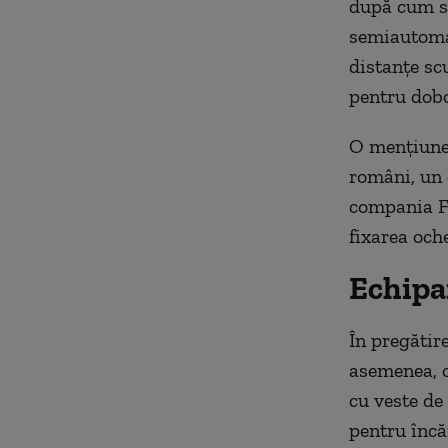
după cum se
semiautomat
distanțe scu
pentru dobo
O mențiune 
români, un 
compania Fe
fixarea och
Echip
În pregătir
asemenea, 
cu veste de
pentru încă