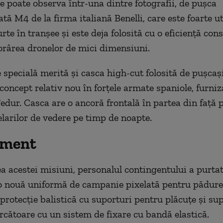
 poate observa într-una dintre fotografii, de pușca
ă M4 de la firma italiană Benelli, care este foarte ut
rte în tranșee și este deja folosită cu o eficiență con
rârea dronelor de mici dimensiuni.
specială merită și casca high-cut folosită de pușcaș
concept relativ nou în forțele armate spaniole, furniz
dur. Casca are o ancoră frontală în partea din față 
elarilor de vedere pe timp de noapte.
ament
ea acestei misiuni, personalul contingentului a purtat
o nouă uniformă de campanie pixelată pentru pădur
 protecție balistică cu suporturi pentru plăcuțe și su
rcătoare cu un sistem de fixare cu bandă elastică.