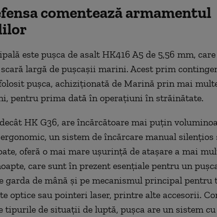
efensa comentează armamentul
ilor
pală este pușca de asalt HK416 A5 de 5,56 mm, care 
e scară largă de pușcașii marini. Acest prim continge
olosit pușca, achiziționată de Marină prin mai mul
ni, pentru prima dată în operațiuni în străinătate.
decât HK G36, are încărcătoare mai puțin voluminoa
ergonomic, un sistem de încărcare manual silențios 
oate, oferă o mai mare ușurință de atașare a mai mul
noapte, care sunt în prezent esențiale pentru un pușca
e garda de mână și pe mecanismul principal pentru t
e optice sau pointeri laser, printre alte accesorii. C
 tipurile de situații de luptă, pușca are un sistem cu