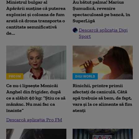
Ministrul bulgar al
Au bătut palma! Marius
Apărării susține că puterea
Șumudică, revenire
exploziei și coloana de fum
spectaculoasă pe bancă, în
arată că drona transporta o
SuperLigă
cantitate semnificativă
Descarcă aplicația Digi
de...
Sport
PRO FM
DIGI WORLD
Ce nu-i lipsește Monicăi
Rinichii, printre primii
Anghel din frigider, după
afectați de caniculă. Câtă
ce a slăbit 40 kg: “Știu ce să
apă trebuie să bem, de fapt,
mănânc. Nu mai fac ca
vara și la ce alimente să fim
înainte”
atenți
Descarcă aplicația Pro FM