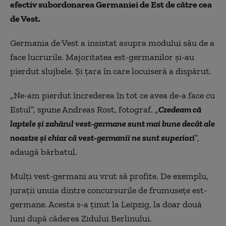
efectiv subordonarea Germaniei de Est de către cea
de Vest.
Germania de Vest a insistat asupra modului său de a
face lucrurile. Majoritatea est-germanilor şi-au
pierdut slujbele. Şi ţara în care locuiseră a dispărut.
„Ne-am pierdut încrederea în tot ce avea de-a face cu
Estul”, spune Andreas Rost, fotograf. „
Credeam că
laptele şi zahărul vest-germane sunt mai bune decât ale
noastre şi chiar că vest-germanii ne sunt superiori
”,
adaugă bărbatul.
Mulţi vest-germani au vrut să profite. De exemplu,
juraţii unuia dintre concursurile de frumuseţe est-
germane. Acesta s-a ţinut la Leipzig, la doar două
luni după căderea Zidului Berlinului.