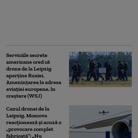
Germania a luat o
primă măsură după
incidentul cu dronă de
pe aeroportul din
Leipzig
Serviciile secrete
americane cred că
drona de la Leipzig
aparține Rusiei.
Amenințarea la adresa
aviației europene, în
creștere (WSJ)
Cazul dronei de la
Leipzig. Moscova
reacționează și acuză o
„provocare complet
fabricată”: „Nu