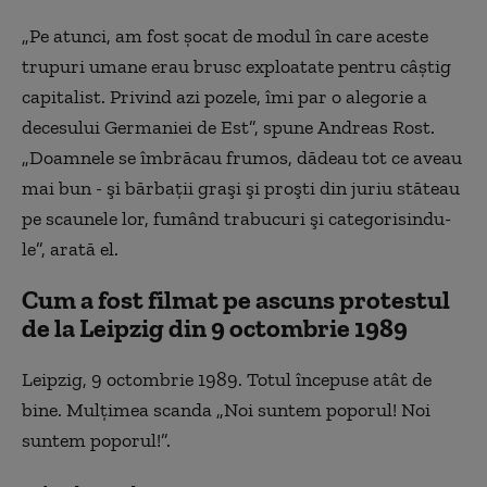
„Pe atunci, am fost şocat de modul în care aceste
trupuri umane erau brusc exploatate pentru câştig
capitalist. Privind azi pozele, îmi par o alegorie a
decesului Germaniei de Est”, spune
Andreas Rost
.
„
Doamnele se îmbrăcau frumos, dădeau tot ce aveau
mai bun - şi bărbaţii graşi şi proşti din juriu stăteau
pe scaunele lor, fumând trabucuri şi categorisindu-
le”, arată el.
Cum a fost filmat pe ascuns protestul
de la Leipzig din 9 octombrie 1989
Leipzig, 9 octombrie 1989.
Totul începuse atât de
bine.
Mulţimea scanda „Noi suntem poporul! Noi
suntem poporul!”.