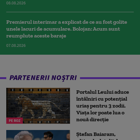
08.08.2026
Premierul interimar a explicat de ce au fost golite
unele lacuri de acumulare. Bolojan: Acum sunt
reumplute aceste baraje
07.08.2026
PARTENERII NOȘTRI
Portalul Leului aduce
întâlniri cu potențial
uriaș pentru 3 zodii.
Viața lor poate lua o
nouă direcție
PE ROZ
Ștefan Baiaram,