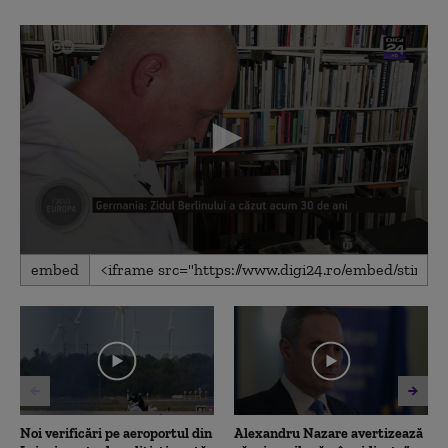
0
embed
seconds
of
5
minutes,
27
seconds
Noi verificări pe aeroportul din
Alexandru Nazare avertizează