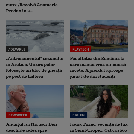
euro: „Rezolvă Anamaria
Prodan în 2...
ADEVĂRUL
PLAYTECH
„Antrenamentul” sezonului
Facultatea din România la
în Arctica: Un urs polar
care nu mai vrea nimeni să
folosește un bloc de gheață
înveţe. A pierdut aproape
pe post de halteră
jumătate din studenţi
NEWSWEEK
DIGI FM
Anunțul lui Nicușor Dan
Ioana Țiriac, vacanță de lux
deschide calea spre
în Saint-Tropez. Cât costă o