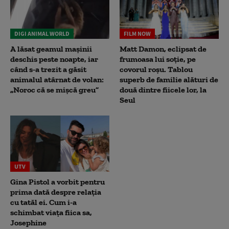
DIGI ANIMAL WORLD
FILM NOW
A lăsat geamul mașinii
Matt Damon, eclipsat de
deschis peste noapte, iar
frumoasa lui soție, pe
când s-a trezit a găsit
covorul roșu. Tablou
animalul atârnat de volan:
superb de familie alături de
„Noroc că se mișcă greu”
două dintre fiicele lor, la
Seul
UTV
Gina Pistol a vorbit pentru
prima dată despre relația
cu tatăl ei. Cum i-a
schimbat viața fiica sa,
Josephine