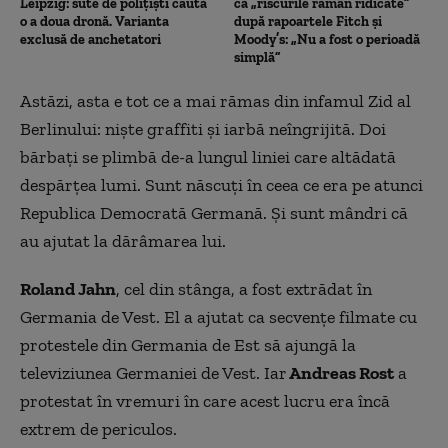
Leipzig: sute de polițiști caută
că „riscurile rămân ridicate”
o a doua dronă. Varianta
după rapoartele Fitch și
exclusă de anchetatori
Moody’s: „Nu a fost o perioadă
simplă”
Astăzi, asta e tot ce a mai rămas din infamul Zid al
Berlinului: nişte graffiti şi iarbă neîngrijită. D
oi
bărbaţi se plimbă de-a lungul liniei care altădată
despărțea lumi. Sunt născuţi în ceea ce era pe atunci
Republica Democrată Germană. Și sunt mândri că
au ajutat la dărâmarea lui.
Roland Jahn
, cel din stânga, a fost extrădat în
Germania de Vest. El a ajutat ca secvenţe filmate cu
protestele din Germania de Est să ajungă la
televiziunea Germaniei de Vest.
Iar
Andreas Rost
a
protestat în vremuri în care acest lucru era încă
extrem de periculos.