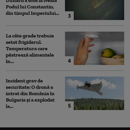
Dunării a scos la iveală
Podul lui Constantin,
din timpul Imperiului...
3
La câte grade trebuie
setat frigiderul.
Temperatura care
păstrează alimentele
4
în...
Incident grav de
securitate: O dronă a
intrat din România în
Bulgaria şi a explodat
5
la...