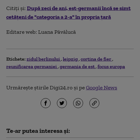
Citiți și:
După zeci de ani, est-germanii încă se simt
cetăţeni de "categoria a 2-a" în propria țară
Editare web: Luana Păvălucă
Etichete:
zidul berlinului
leipzig
cortina de fier
reunificarea germaniei
germania de est
focus europa
Urmărește știrile Digi24.ro și pe
Google News
Te-ar putea interesa și: