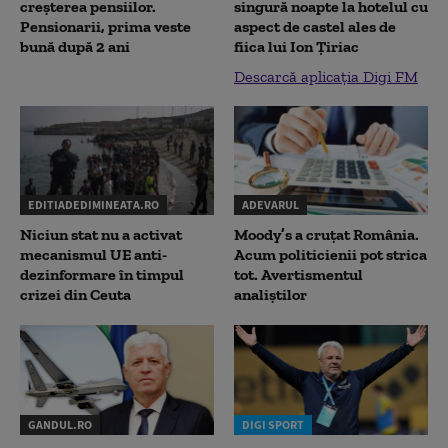
creșterea pensiilor.
singură noapte la hotelul cu
Pensionarii, prima veste
aspect de castel ales de
bună după 2 ani
fiica lui Ion Țiriac
Descarcă aplicația Digi FM
EDITIADEDIMINEATA.RO
ADEVARUL
Niciun stat nu a activat
Moody’s a cruțat România.
mecanismul UE anti-
Acum politicienii pot strica
dezinformare în timpul
tot. Avertismentul
crizei din Ceuta
analiștilor
GANDUL.RO
DIGI SPORT