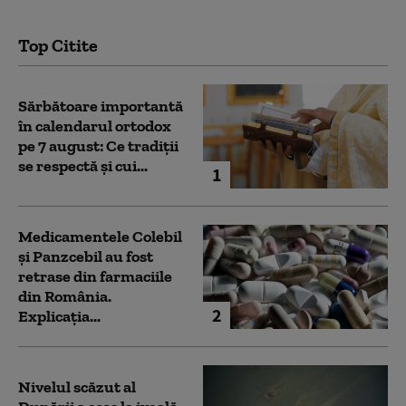
Top Citite
Sărbătoare importantă
în calendarul ortodox
pe 7 august: Ce tradiții
se respectă și cui...
1
Medicamentele Colebil
și Panzcebil au fost
retrase din farmaciile
din România.
2
Explicația...
Nivelul scăzut al