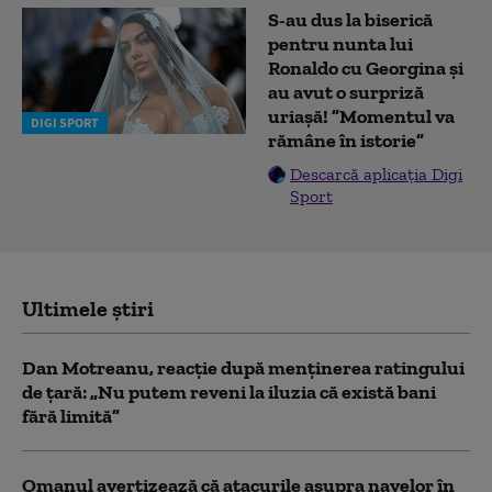
S-au dus la biserică
pentru nunta lui
Ronaldo cu Georgina și
au avut o surpriză
uriașă! ”Momentul va
DIGI SPORT
rămâne în istorie”
Descarcă aplicația Digi
Sport
Ultimele știri
Dan Motreanu, reacție după menținerea ratingului
de țară: „Nu putem reveni la iluzia că există bani
fără limită”
Omanul avertizează că atacurile asupra navelor în