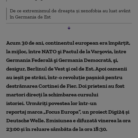
De ce extremismul de dreapta și xenofobia au luat avânt
în Germania de Est
Acum 30 de ani, continentul european era împărţit,
la mijloc, între NATO şi Pactul de la Varşovia, între
Germania Federală şi Germania Democrată, şi,
desigur, Berlinul de Vest şi cel de Est. A
poi oamenii
au ieşit pe străzi, într-o revoluţie paşnică pentru
destrămarea Cortinei de Fier. Doi prieteni au fost
martori direcţi la schimbarea cursului
istoriei.
Urmăriți povestea lor într-
un
reportaj marca „Focus Europa”, un proiect Digi24 şi
Deutsche Welle. Emisiunea e difuzată vinerea la ora
23:00 și în reluare sâmbăta de la ora 18:30.