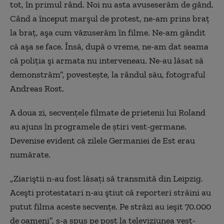
tot, în primul rând. Noi nu asta avuseserăm de gând.
Când a început marşul de protest, ne-am prins braţ
la braţ, aşa cum văzuserăm în filme. Ne-am gândit
că aşa se face. Însă, după o vreme, ne-am dat seama
că poliţia şi armata nu interveneau. Ne-au lăsat să
demonstrăm”, povestește, la rândul său, fotograful
Andreas Rost.
A doua zi, secvenţele filmate de prietenii lui Roland
au ajuns în programele de ştiri vest-germane.
Devenise evident că zilele Germaniei de Est erau
numărate.
„Ziariştii n-au fost lăsaţi să transmită din Leipzig.
Aceşti protestatari n-au ştiut că reporteri străini au
putut filma aceste secvenţe. Pe străzi au ieşit 70.000
de oameni”, s-a spus pe post la televiziunea vest-