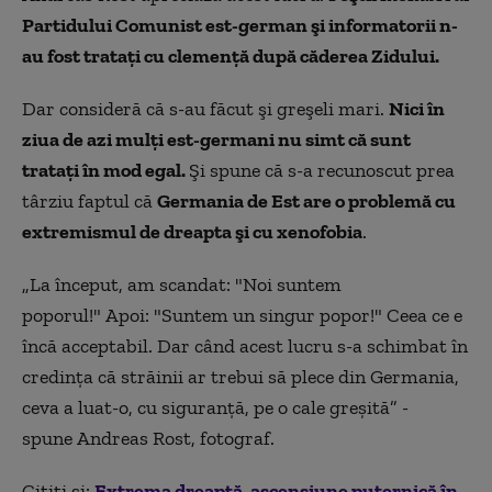
Partidului Comunist est-german şi informatorii n-
au fost trataţi cu clemenţă după căderea Zidului.
Dar consideră că s-au făcut şi greşeli mari.
Nici în
ziua de azi mulţi est-germani nu simt că sunt
trataţi în mod egal.
Şi spune că s-a recunoscut prea
târziu faptul că
Germania de Est are o problemă cu
extremismul de dreapta şi cu xenofobia
.
„La început, am scandat: "Noi suntem
poporul!"
Apoi: "Suntem un singur popor!" Ceea ce e
încă acceptabil. Dar când acest lucru s-a schimbat în
credinţa că străinii ar trebui să plece din Germania,
ceva a luat-o, cu siguranţă, pe o cale greşită” -
spune
Andreas Rost, fotograf.
Citiți și:
Extrema dreaptă, ascensiune puternică în