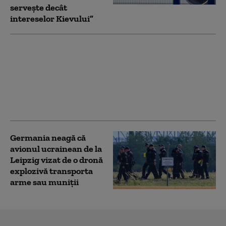
serveşte decât
intereselor Kievului”
Drona de pe aeroportul
din Leipzig a fost
doborâtă cu piciorul de
un şofer de autobuz,
dezvăluie un
parlamentar
Germania neagă că
avionul ucrainean de la
Leipzig vizat de o dronă
explozivă transporta
arme sau muniţii