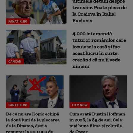
ultimele detalii despre
transfer. Poate pleca de
la Craiova în Italia!
Exclusiv
FANATIK.RO
4.000 lei amendă
tuturor românilor care
locuiesc la casă și fac
acest lucru în curte,
crezând că nu îi vede
CANCAN
nimeni
FANATIK.RO
FILM NOW
De ce nu are Kopic echipă
Cum arată Dustin Hoffman
la două luni de la plecarea
în 2026, la 89 de ani. Cele
de la Dinamo, deși a
mai bune filme și rolurile
renunțat la 200.000 de
de Oscar