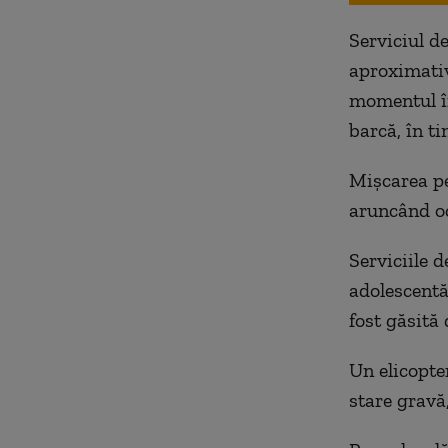
Serviciul de
aproximativ
momentul în
barcă, în t
Mișcarea pe
aruncând oc
Serviciile 
adolescentă
fost găsită
Un elicopter
stare gravă