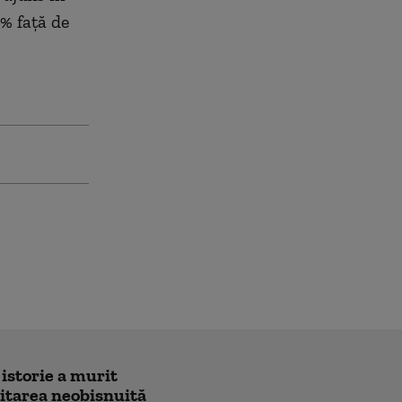
 % față de
 istorie a murit
icitarea neobișnuită