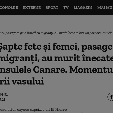
CONOMIE
EXTERNE
SPORT
TV
MAGAZIN
MAI MU
mei, pasagere pe o barcă cu migranți, au murit înecate într-un port din Insule
apte fete și femei, pasage
migranți, au murit înecat
Insulele Canare. Momentu
ii vasului
 09:51
7:23