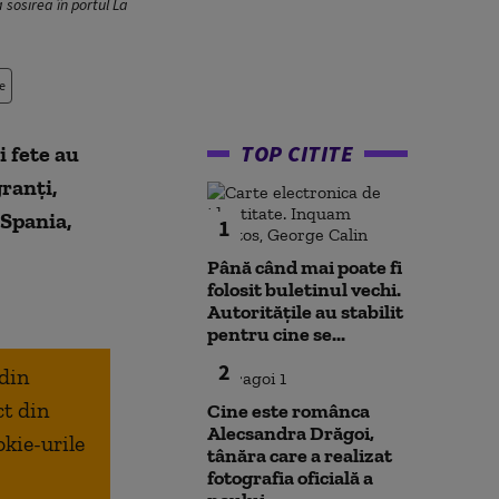
 sosirea în portul La
e
TOP CITITE
i fete au
ranți,
 Spania,
1
Până când mai poate fi
folosit buletinul vechi.
Autoritățile au stabilit
pentru cine se...
2
 din
ct din
Cine este românca
Alecsandra Drăgoi,
okie-urile
tânăra care a realizat
fotografia oficială a