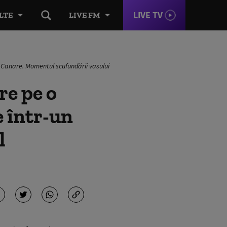
LIVE TV
LTE
LIVE FM
le Canare. Momentul scufundării vasului
re pe o
e într-un
l