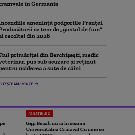
tramvaie în Germania
Incendiile amenință podgoriile Franței.
Producătorii se tem de „gustul de fum”
al recoltei din 2026
Fiul primăriţei din Berchişeşti, medic
veterinar, pus sub acuzare şi reţinut
pentru uciderea a sute de câini
CITEȘTE MAI MULTE
FANATIK.RO
 pe
Gigi Becali nu ia în seamă
Universitatea Craiova! Cu cine se