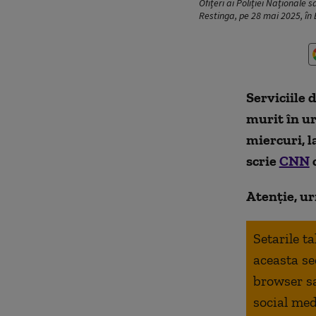
Ofițeri ai Poliției Naționale 
Restinga, pe 28 mai 2025, în 
Serviciile 
murit în ur
miercuri, l
scrie
CNN
c
Atenție, ur
Setarile t
aceasta se
browser s
social med