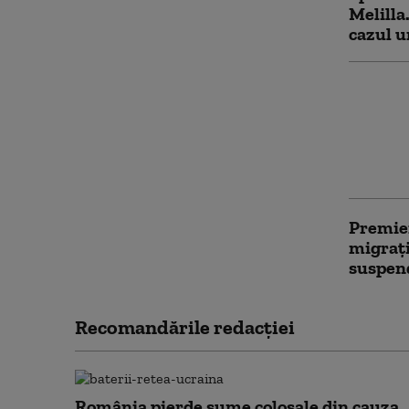
Melilla
cazul u
Jihadișt
migranț
Marocu
de pers
ilegale
Premier
migrați
suspend
Recomandările redacţiei
România pierde sume colosale din cauza