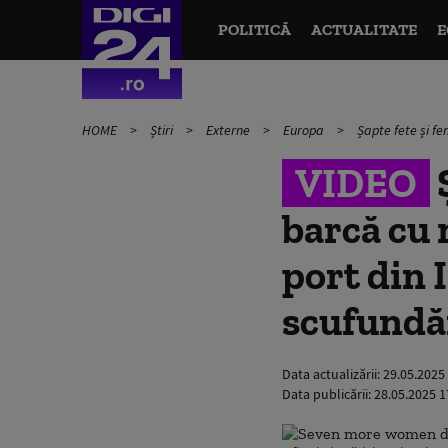
POLITICĂ
ACTUALITATE
E
HOME
Știri
Externe
Europa
Șapte fete și fe
VIDEO
Ș
barcă cu 
port din 
scufundăr
Data actualizării:
29.05.2025
Data publicării:
28.05.2025 1