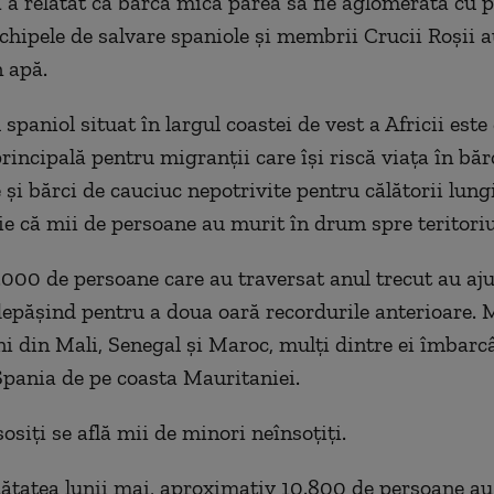
ă a relatat că barca mică părea să fie aglomerată cu 
chipele de salvare spaniole și membrii Crucii Roșii a
 apă.
spaniol situat în largul coastei de vest a Africii este
principală pentru migranții care își riscă viața în băr
și bărci de cauciuc nepotrivite pentru călătorii lungi
tie că mii de persoane au murit în drum spre teritori
000 de persoane care au traversat anul trecut au aju
depășind pentru a doua oară recordurile anterioare. 
ni din Mali, Senegal și Maroc, mulți dintre ei îmbarc
Spania de pe coasta Mauritaniei.
sosiți se află mii de minori neînsoțiți.
ătatea lunii mai, aproximativ 10.800 de persoane au