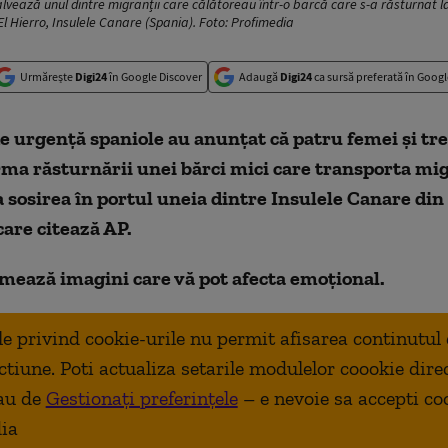
salvează unul dintre migranții care călătoreau într-o barcă care s-a răsturnat la
El Hierro, Insulele Canare (Spania). Foto: Profimedia
Urmărește
Digi24
în Google Discover
Adaugă
Digi24
ca sursă preferată în Googl
de urgență spaniole au anunțat că patru femei și tre
ma răsturnării unei bărci mici care transporta mig
a sosirea în portul uneia dintre Insulele Canare din
are citează AP.
mează imagini care vă pot afecta emoțional.
ale privind cookie-urile nu permit afisarea continutul
ctiune. Poti actualiza setarile modulelor coookie dire
au de
Gestionați preferințele
– e nevoie sa accepti co
ia