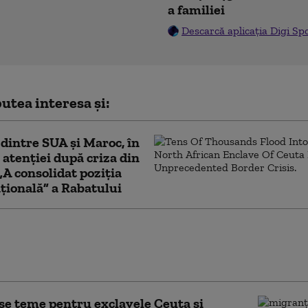
a familiei
Descarcă aplicația Digi Sp
utea interesa și:
 dintre SUA și Maroc, în
 atenției după criza din
„A consolidat poziția
țională” a Rabatului
ea tunel folosit de
i descoperit la granița
Lituania și Belarus
se teme pentru exclavele Ceuta și