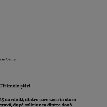
Ultimele știri
25 de răniţi, dintre care zece în stare
gravă, după coliziunea dintre două