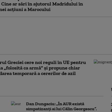
. Cine ar sări în ajutorul Madridului în
nei acțiuni a Marocului
i infiltrați printre
ii ajunși în Ceuta.
l pune sub acuzare 52
oane pentru trecerile
ul Greciei cere noi reguli în UE pentru
a „folosită ca armă” și propune chiar
area temporară a cererilor de azil
Dan Dungaciu: „În AUR există
simpatizanți ai lui Călin Georgescu”.