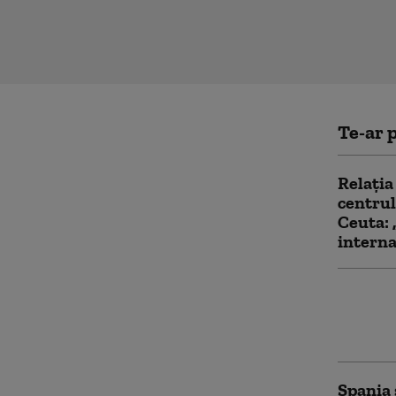
Te-ar p
Relația
centrul
Ceuta: 
interna
Al treil
migranț
dintre 
Spania 