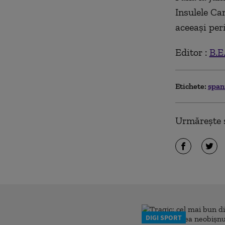
Insulele Ca
aceeași per
Editor :
B.E
Etichete:
span
Urmărește ș
DIGI SPORT