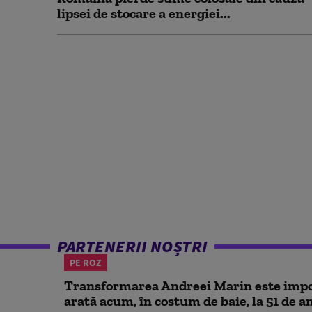
lipsei de stocare a energiei...
PARTENERII NOȘTRI
PE ROZ
Transformarea Andreei Marin este impo
arată acum, în costum de baie, la 51 de a