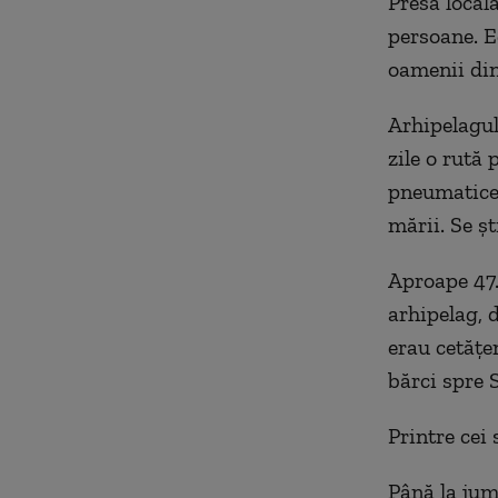
Presa local
persoane. E
oamenii din
Arhipelagul 
zile o rută 
pneumatice 
mării. Se ș
Aproape 47.
arhipelag, 
erau cetățe
bărci spre 
Printre cei 
Până la jum