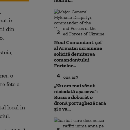
noului...
a
nat în
ii din
3
o.
Noul Comandant-șef
al Armatei ucrainene
teia,
solicită demiterea
comandantului
Forțelor...
4
mei, o
re fete a
„Nu am mai văzut
niciodată așa ceva”:
Rusia a doborât o
dronă portugheză rară
al local în
și o va...
ciul.
5