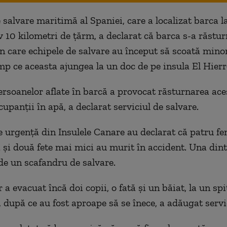
 salvare maritimă al Spaniei, care a localizat barca l
 10 kilometri de țărm, a declarat că barca s-a răstur
 care echipele de salvare au început să scoată minor
imp ce aceasta ajungea la un doc de pe insula El Hierr
rsoanelor aflate în barcă a provocat răsturnarea aces
upanții în apă, a declarat serviciul de salvare.
de urgență din Insulele Canare au declarat că patru fe
 și două fete mai mici au murit în accident. Una dint
 de un scafandru de salvare.
 a evacuat încă doi copii, o fată și un băiat, la un spit
, după ce au fost aproape să se înece, a adăugat servi