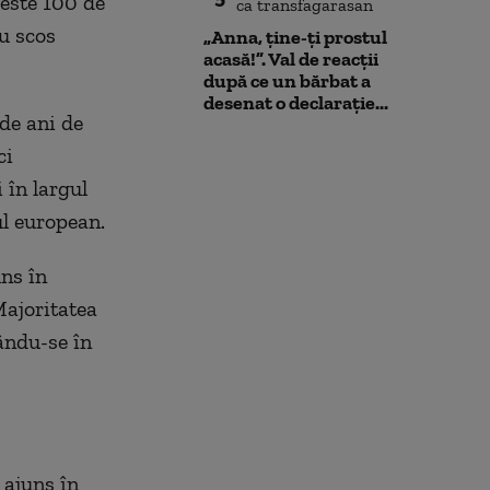
peste 100 de
u scos
„Anna, ţine-ţi prostul
acasă!”. Val de reacții
după ce un bărbat a
desenat o declarație...
 de ani de
ci
 în largul
ul european.
ns în
Majoritatea
ându-se în
 ajuns în