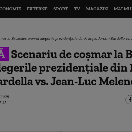
CONOMIE
EXTERNE
SPORT
TV
MAGAZIN
MAI MU
mar la Bruxelles privind alegerile prezidențiale din Franța: Jordan Bardella vs
Ă
Scenariu de coșmar la B
legerile prezidențiale din
rdella vs. Jean-Luc Mele
 11:29
8:48