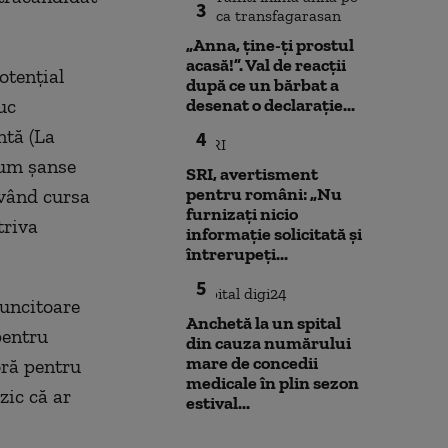
3
„Anna, ţine-ţi prostul
acasă!”. Val de reacții
otențial
după ce un bărbat a
uc
desenat o declarație...
ntă (La
4
cum șanse
SRI, avertisment
pentru români: „Nu
ivând cursa
furnizați nicio
triva
informație solicitată și
întrerupeți...
5
muncitoare
Anchetă la un spital
pentru
din cauza numărului
mare de concedii
oră pentru
medicale în plin sezon
zic că ar
estival...