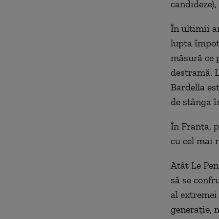
candideze),
În ultimii a
lupta împot
măsură ce p
destramă. L
Bardella es
de stânga în
În Franța, p
cu cel mai 
Atât Le Pen
să se confr
al extremei
generație, 