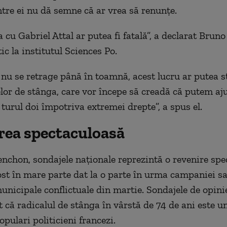
ntre ei nu dă semne că ar vrea să renunțe.
cu Gabriel Attal ar putea fi fatală”, a declarat Bruno
tic la institutul Sciences Po.
 nu se retrage până în toamnă, acest lucru ar putea s
elor de stânga, care vor începe să creadă că putem aj
 turul doi împotriva extremei drepte”, a spus el.
rea spectaculoasă
nchon, sondajele naționale reprezintă o revenire spe
ost în mare parte dat la o parte în urma campaniei sa
municipale conflictuale din martie. Sondajele de opini
 că radicalul de stânga în vârstă de 74 de ani este un
pulari politicieni francezi.