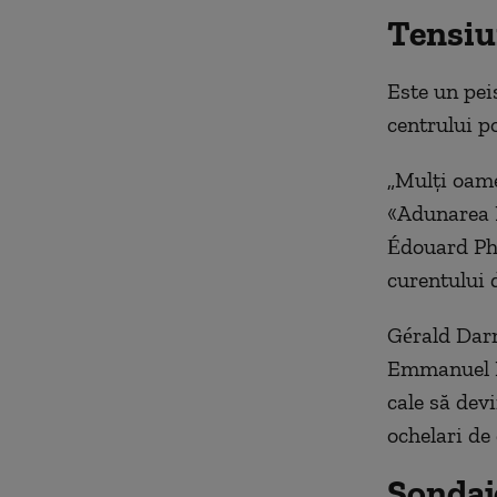
Tensiu
Este un peis
centrului po
„Mulți oame
«Adunarea N
Édouard Phi
curentului 
Gérald Darm
Emmanuel M
cale să devi
ochelari de 
Sondaj