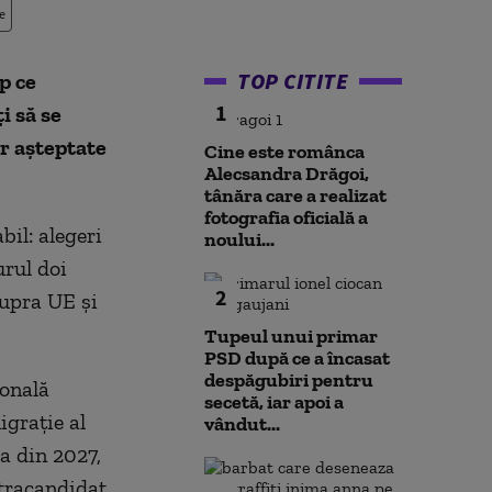
e
TOP CITITE
p ce
1
i să se
or așteptate
Cine este românca
Alecsandra Drăgoi,
tânăra care a realizat
fotografia oficială a
il: alegeri
noului...
urul doi
2
supra UE și
Tupeul unui primar
PSD după ce a încasat
despăgubiri pentru
ională
secetă, iar apoi a
grație al
vândut...
a din 2027,
ntracandidat