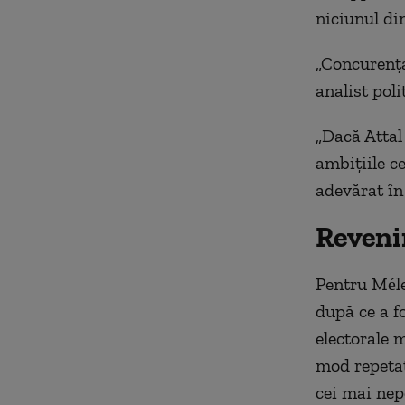
niciunul di
„Concurența 
analist poli
„Dacă Attal
ambițiile c
adevărat în
Reveni
Pentru Méle
după ce a f
electorale 
mod repetat
cei mai nepo