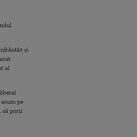
ândul
înfrântă» și
arat
t al
liberal
e acum pe
. să porți