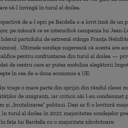
are să-l învingă în turul al doilea.
pectivă de a-l opri pe Bardella s-a lovit însă de un p
jor, pe măsură ce se intensifică campania lui Jean-L
liderul partidului de extremă stânga Franța Neînfrâ
umise) . Ultimele sondaje sugerează că acesta are a
califice pentru confruntarea din turul al doilea — pr
dat de centru care ar putea mobiliza alegătorii împo
epte în cea de-a doua economie a UE.
și trage o mare parte din sprijin din rândul clasei 
tăților de imigranți, iar criticii săi l-au condamnat 
 și „brutalizarea” politicii. Deși ar fi o lovitură maj
 în turul al doilea în 2027, majoritatea sondajelor pre
în fața lui Bardella cu o majoritate zdrobitoare.