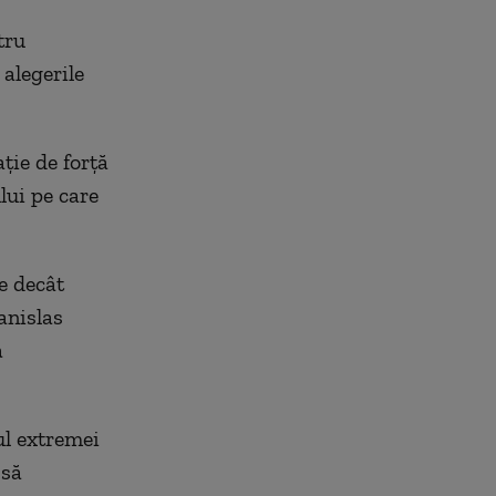
tru
alegerile
ție de forță
lui pe care
e decât
anislas
a
ul extremei
 să