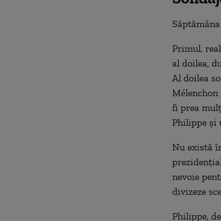
Săptămâna t
Primul, real
al doilea, 
Al doilea so
Mélenchon s
fi prea mulț
Philippe și 
Nu există î
prezidențial
nevoie pent
divizeze sce
Philippe, de