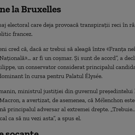
ne la Bruxelles
aj electoral care deja provoacă transpirații reci în r
litic francez.
ni cred că, dacă ar trebui să aleagă între «Franța ne
ațională»… ar fi un coșmar. Și sunt de acord”, a decl
lippe, un conservator considerat principalul candida
dominant în cursa pentru Palatul Élysée.
anin, ministrul justiției din guvernul președintelui 
acron, a avertizat, de asemenea, că Mélenchon est
nă principalul adversar al extremei drepte. „Trebuie..
cal ca să nu vezi asta”, a spus el.
e șocante