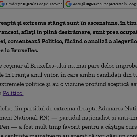
Urmărește
Digi24
în Google Discover
Adaugă
Digi24
ca sursă preferată în Googl
eaptă și extrema stângă sunt în ascensiune, în tim
francezi, aflați în plină destrămare, sunt prea ocupaț
 ei, comentează Politico, făcând o analiză a alegeril
e la Bruxelles.
e coșmar al Bruxelles-ului nu mai pare deloc improbab
e în Franța anul viitor, în care ambii candidați din t
extremele politice și au o viziune profund sceptică a
e
Politico.
ella, din partidul de extremă dreapta Adunarea Naț
ent National, RN) — partidul naționalist și anti-imi
Pen — a fost mult timp favorit pentru a câștiga curs
le centriste mainstream au sperat că vor găsi un co