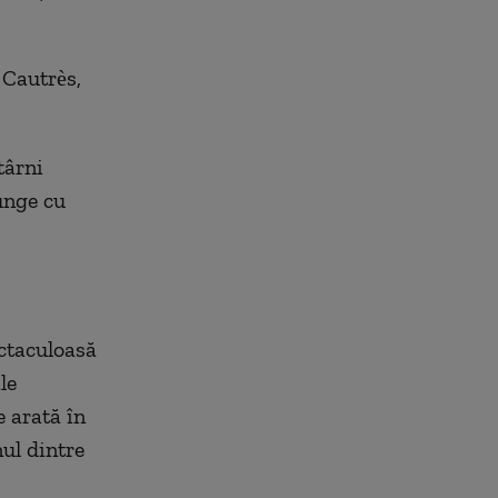
 Cautrès,
târni
unge cu
ctaculoasă
le
e arată în
ul dintre