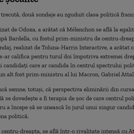
recută, două sondaje au zguduit clasa politică franc
izat de Odoxa, a arătat că Mélenchon se află la egalit
după Bardella, cu fostul prim-ministru de centru-dreap
ndaj, realizat de Toluna-Harris Interactive, a arătat 
-ar califica pentru turul doi împotriva extremei dre
i candidați care ar candida în centrul spectrului polit
un alt fost prim-ministru al lui Macron, Gabriel Attal
ncă semne, totuși, că perspectiva eliminării din curs
ă se dovedește a fi terapia de șoc de care centrul poli
ru a începe să se unească în jurul unui singur candida
na politică.
 centru-dreapta, se află într-o rivalitate intensă cu At