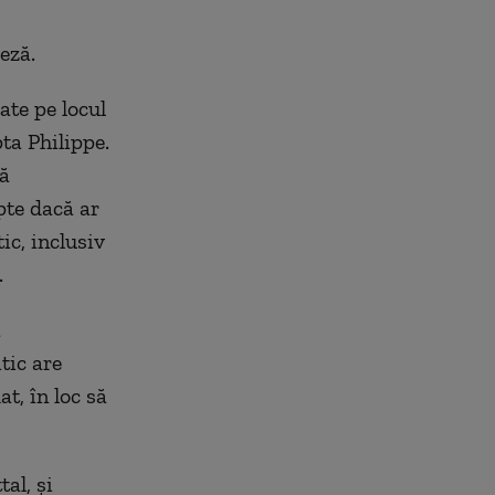
eză.
ate pe locul
ta Philippe.
că
pte dacă ar
ic, inclusiv
.
a
tic are
t, în loc să
tal, și