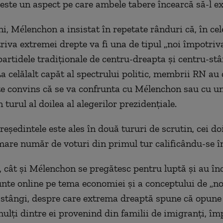
 este un aspect pe care ambele tabere încearcă să-l ex
ni, Mélenchon a insistat în repetate rânduri că, în ce
riva extremei drepte va fi una de tipul „noi împotriva
artidele tradiționale de centru-dreapta și centru-st
a celălalt capăt al spectrului politic, membrii RN au 
te convins că se va confrunta cu Mélenchon sau cu u
 turul al doilea al alegerilor prezidențiale.
reședintele este ales în două tururi de scrutin, cei do
mare număr de voturi din primul tur calificându-se în
, cât și Mélenchon se pregătesc pentru luptă și au în
unte online pe tema economiei și a conceptului de „n
 stângi, despre care extrema dreaptă spune că opune
mulți dintre ei provenind din familii de imigranți, îm