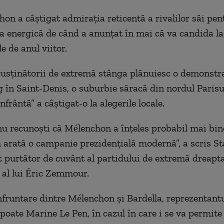
on a câștigat admirația reticentă a rivalilor săi pen
 energică de când a anunțat în mai că va candida la 
e de anul viitor.
 susținătorii de extremă stânga plănuiesc o demonstra
g în Saint-Denis, o suburbie săracă din nordul Parisu
frântă” a câștigat-o la alegerile locale.
nu recunoști că Mélenchon a înțeles probabil mai bin
 arată o campanie prezidențială modernă”, a scris St
st purtător de cuvânt al partidului de extremă dreapt
al lui Éric Zemmour.
nfruntare dintre Mélenchon și Bardella, reprezentant
 poate Marine Le Pen, în cazul în care i se va permite