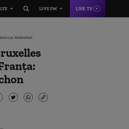
LIVE TV
LTE
LIVE FM
. Jean-Luc Melenchon
ruxelles
 Franța:
nchon