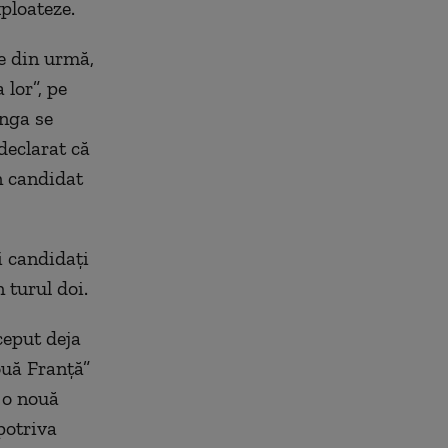
ploateze.
le din urmă,
 lor”, pe
ânga se
declarat că
n candidat
i candidați
 turul doi.
ceput deja
ouă Franță”
 o nouă
potriva