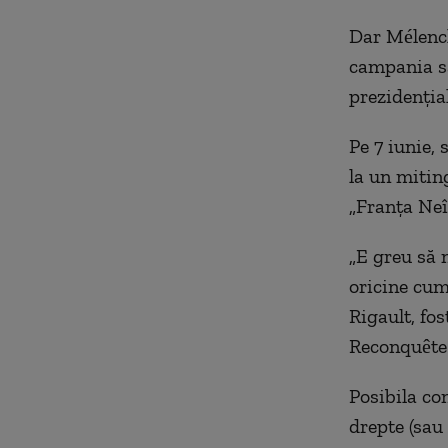
Dar Mélench
campania sa
prezidențial
Pe 7 iunie,
la un mitin
„Franța Neîn
„E greu să 
oricine cum
Rigault, fo
Reconquête 
Posibila co
drepte (sau