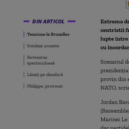
DIN ARTICOL
Extrema dr
centristii 
Tensiune la Bruxelles
lupte între
Sondaje șocante
cu încordar
Revenirea
Scenariul d
spectaculoasă
prezidențial
Lăsați pe dinafară
provin din 
Philippe, provocat
NATO, scri
Jordan Bard
(Rassemblem
Marinei Le 
dar partide