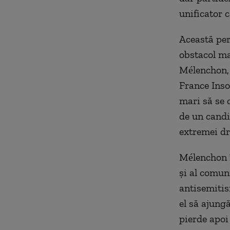
unificator c
Această pers
obstacol ma
Mélenchon, 
France Inso
mari să se 
de un candi
extremei dr
Mélenchon î
și al comuni
antisemitism
el să ajungă
pierde apoi 