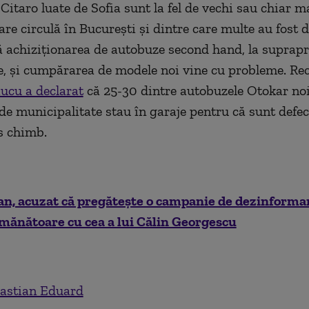
Citaro luate de Sofia sunt la fel de vechi sau chiar m
are circulă în București și dintre care multe au fost d
ă achiziționarea de autobuze second hand, la suprapr
ție, și cumpărarea de modele noi vine cu probleme. Rec
ucu a declarat
că 25-30 dintre autobuzele Otokar noi
e municipalitate stau în garaje pentru că sunt defec
s chimb.
an, acuzat că pregătește o campanie de dezinforma
mănătoare cu cea a lui Călin Georgescu
astian Eduard