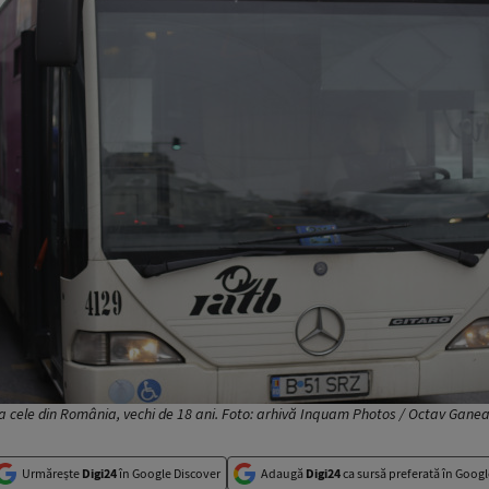
, ca cele din România, vechi de 18 ani. Foto: arhivă Inquam Photos / Octav Gane
Urmărește
Digi24
în Google Discover
Adaugă
Digi24
ca sursă preferată în Googl