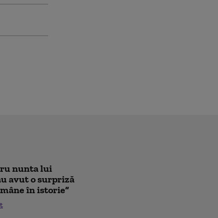
tru nunta lui
au avut o surpriză
mâne în istorie”
t