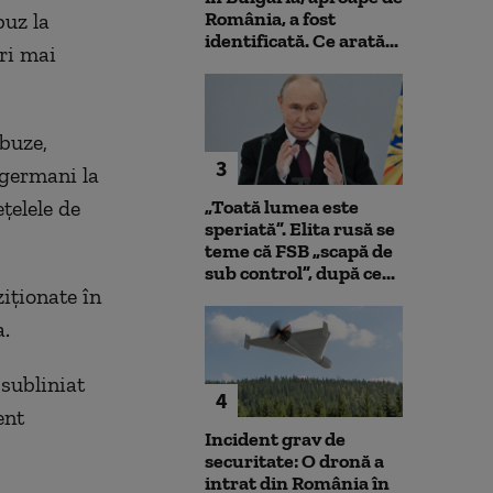
România, a fost
buz la
identificată. Ce arată...
ori mai
buze,
3
 germani la
țelele de
„Toată lumea este
speriată”. Elita rusă se
teme că FSB „scapă de
sub control”, după ce...
iționate în
a.
 subliniat
4
ent
Incident grav de
securitate: O dronă a
intrat din România în