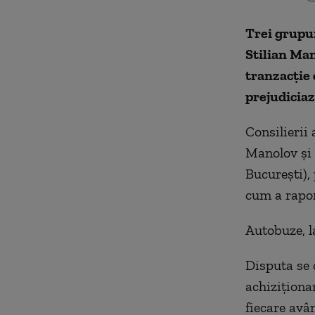
Trei grupur
Stilian Man
tranzacție 
prejudiciaz
Consilierii 
Manolov și 
București), 
cum a rapo
Autobuze, l
Disputa se 
achiziționa
fiecare avân