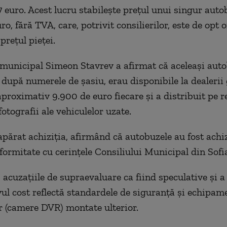
7 euro. Acest lucru stabilește prețul unui singur auto
ro, fără TVA, care, potrivit consilierilor, este de opt 
prețul pieței.
 municipal Simeon Stavrev a afirmat că aceleași auto
e după numerele de șasiu, erau disponibile la dealerii
proximativ 9.900 de euro fiecare și a distribuit pe re
fotografii ale vehiculelor uzate.
părat achiziția, afirmând că autobuzele au fost achiz
formitate cu cerințele Consiliului Municipal din Sofi
 acuzațiile de supraevaluare ca fiind speculative și a
vul cost reflectă standardele de siguranță și echipam
 (camere DVR) montate ulterior.