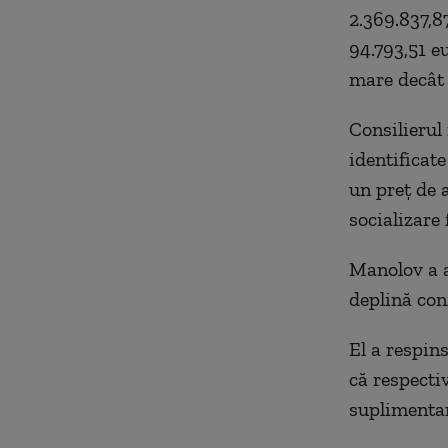
2.369.837,8
94.793,51 eu
mare decât 
Consilierul
identificat
un preț de a
socializare 
Manolov a a
deplină con
El a respins
că respecti
suplimentar