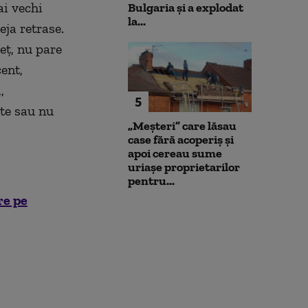
ai vechi
Bulgaria şi a explodat
la...
eja retrase.
eț, nu pare
ent,
,
5
te sau nu
„Meșteri” care lăsau
case fără acoperiș și
apoi cereau sume
uriașe proprietarilor
pentru...
re pe