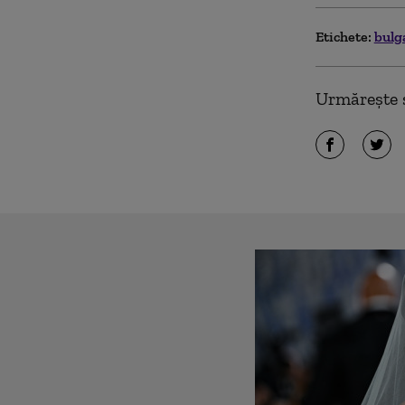
Etichete:
bulg
Urmărește ș