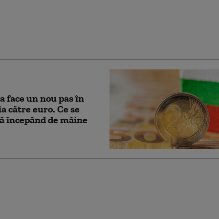
a a anunţat că o dronă
 dinspre România a
t în spaţiul său aerian
a face un nou pas în
ia către euro. Ce se
ă începând de mâine
a are una dintre cele
icate natalități din UE,
rde populație. Cum