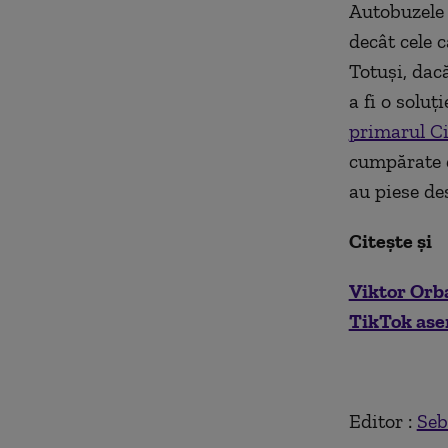
Autobuzele 
decât cele c
Totuși, dac
a fi o solu
primarul Ci
cumpărate d
au piese de
Citește și
Viktor Orb
TikTok ase
Editor :
Seb