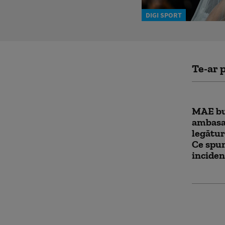
DIGI SPORT
Te-ar p
MAE bu
ambasa
legătur
Ce spun
inciden
Prima r