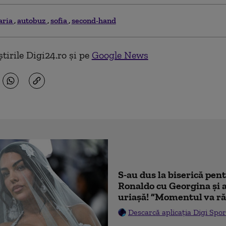
aria
autobuz
sofia
second-hand
tirile Digi24.ro și pe
Google News
S-au dus la biserică pen
Ronaldo cu Georgina și 
uriașă! ”Momentul va ră
Descarcă aplicația Digi Spor