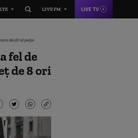
LIVE TV
LTE
LIVE FM
mare decât al pieței
a fel de
eț de 8 ori