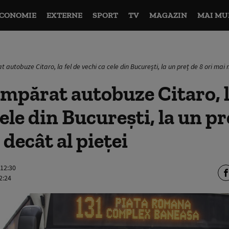
CONOMIE
EXTERNE
SPORT
TV
MAGAZIN
MAI MU
 autobuze Citaro, la fel de vechi ca cele din București, la un preț de 8 ori mai 
umpărat autobuze Citaro, l
ele din București, la un pr
decât al pieței
 12:30
2:24