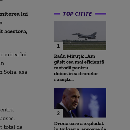
TOP CITITE
emiterea lui
o
t acestora,
1
locuirea lui
Radu Miruță: „Am
găsit cea mai eficientă
in
metodă pentru
n Sofia, așa
doborârea dronelor
rusești...
pentru
2
buses,
Drona care a explodat
t total de
în Bulgaria, aproape de