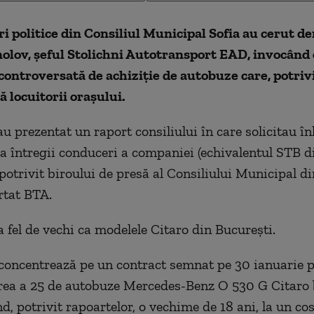
i politice din Consiliul Municipal Sofia au cerut d
olov, șeful Stolichni Autotransport EAD, invocând 
controversată de achiziție de autobuze care, potrivi
ă locuitorii orașului.
au prezentat un raport consiliului în care solicitau în
a întregii conduceri a companiei (echivalentul STB d
potrivit biroului de presă al Consiliului Municipal di
rtat BTA.
a fel de vechi ca modelele Citaro din București.
concentrează pe un contract semnat pe 30 ianuarie 
rea a 25 de autobuze Mercedes-Benz O 530 G Citaro 
d, potrivit rapoartelor, o vechime de 18 ani, la un cos