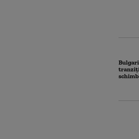
Bulgari
venind
exploda
Bulgari
tranziţ
schimb
Bulgari
mai rid
dar pie