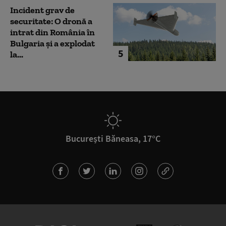
Incident grav de
securitate: O dronă a
intrat din România în
Bulgaria şi a explodat
5
la...
București Băneasa, 17°C