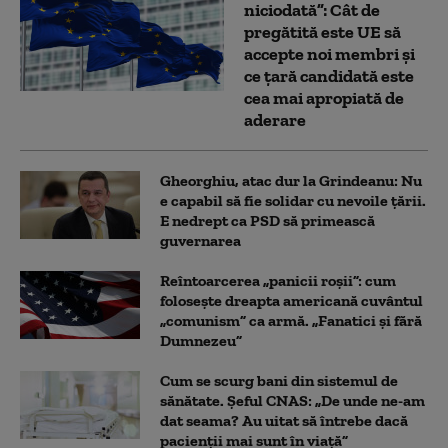
niciodată”: Cât de
pregătită este UE să
accepte noi membri și
ce țară candidată este
cea mai apropiată de
aderare
Gheorghiu, atac dur la Grindeanu: Nu
e capabil să fie solidar cu nevoile țării.
E nedrept ca PSD să primească
guvernarea
Reîntoarcerea „panicii roșii”: cum
folosește dreapta americană cuvântul
„comunism” ca armă. „Fanatici și fără
Dumnezeu”
Cum se scurg bani din sistemul de
sănătate. Șeful CNAS: „De unde ne-am
dat seama? Au uitat să întrebe dacă
pacienții mai sunt în viață”