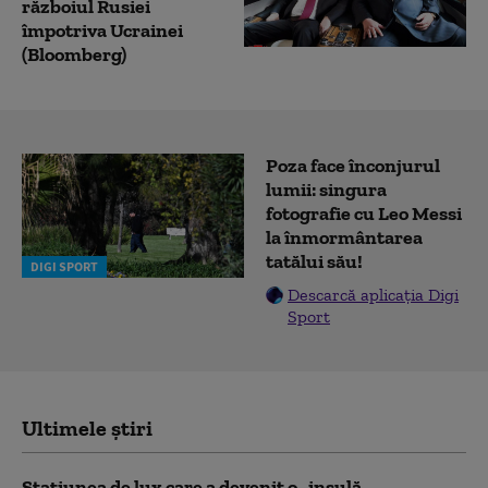
războiul Rusiei
împotriva Ucrainei
(Bloomberg)
Poza face înconjurul
lumii: singura
fotografie cu Leo Messi
la înmormântarea
tatălui său!
DIGI SPORT
Descarcă aplicația Digi
Sport
Ultimele știri
Stațiunea de lux care a devenit o „insulă