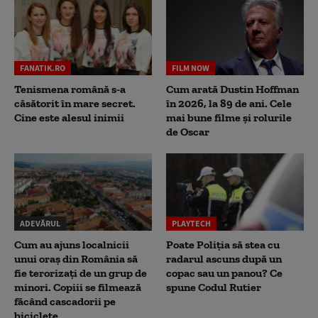
FANATIK.RO
FILM NOW
Tenismena română s-a
Cum arată Dustin Hoffman
căsătorit în mare secret.
în 2026, la 89 de ani. Cele
Cine este alesul inimii
mai bune filme și rolurile
de Oscar
ADEVĂRUL
PLAYTECH
Cum au ajuns localnicii
Poate Poliția să stea cu
unui oraș din România să
radarul ascuns după un
fie terorizați de un grup de
copac sau un panou? Ce
minori. Copiii se filmează
spune Codul Rutier
făcând cascadorii pe
biciclete