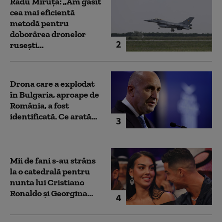
Radu Miruță: „Am găsit
cea mai eficientă
metodă pentru
doborârea dronelor
2
rusești...
Drona care a explodat
în Bulgaria, aproape de
România, a fost
identificată. Ce arată...
3
Mii de fani s-au strâns
la o catedrală pentru
nunta lui Cristiano
Ronaldo şi Georgina...
4