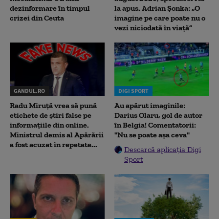
dezinformare în timpul
la apus. Adrian Șonka: „O
crizei din Ceuta
imagine pe care poate nu o
vezi niciodată în viață”
GANDUL.RO
DIGI SPORT
Radu Miruţă vrea să pună
Au apărut imaginile:
etichete de știri false pe
Darius Olaru, gol de autor
informațiile din online.
în Belgia! Comentatorii:
Ministrul demis al Apărării
"Nu se poate așa ceva"
a fost acuzat în repetate...
Descarcă aplicația Digi
Sport