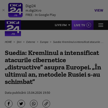
Digi24
VIEW
m.digi24.ro
FREE - In Google Play
LIVE TV
LIVE FM
HOME
Știri
Externe
Europa
Suedia: Kremlinul a intensificat atacurile cibernetice „distructive” asupra Europei. „În ultimul an, metodele Rusiei s-au schimbat”
Suedia: Kremlinul a intensificat
atacurile cibernetice
„distructive” asupra Europei. „În
ultimul an, metodele Rusiei s-au
schimbat”
Data publicării:
15.04.2026 19:50