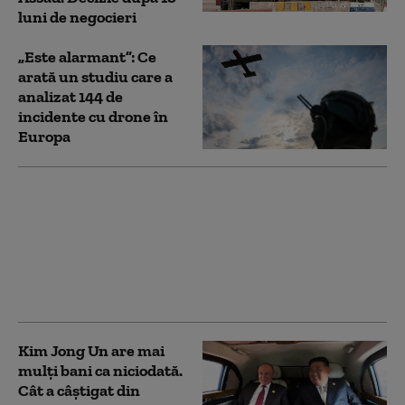
luni de negocieri
„Este alarmant”: Ce
arată un studiu care a
analizat 144 de
incidente cu drone în
Europa
Zelenski anunță o
desfășurare masivă de
militari nord-coreeni
în Rusia. Noua
estimare o depășește
pe cea din iulie
Kim Jong Un are mai
mulți bani ca niciodată.
Cât a câștigat din