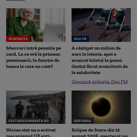
NEWSWEEK
DIGI FM
Miercuri intră pensiile pe
A câștigat un milion de
card. La ce oră le primesc
euro la loterie, apoi a
pensionarii, în funcție de
aruncat biletul la gunoi.
banca la care au cont?
Gestul făcut muncitorii de
la salubritate
Descarcă aplicația Digi FM
EDITIADEDIMINEATA.RO
ADEVARUL
Niciun stat nu a activat
Eclipsa de Soare din 12
mecanismul UE anti-
august 2026, spectacol rar