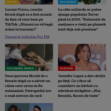
PRO FM
DIGI WORLD
Lucian Viziru, reacție
La câte miliarde ar putea
fermă după ce a fost acuzat
ajunge populația Terrei
de fani că cere bani pe
până în 2070. "Sistemele de
TikTok: „Nimeni nu vă bagă
susținere a vieții pe planetă
mâna în buzunar!”
sunt deja sub presiune"
Descarcă aplicația Pro FM
DIGI ANIMAL WORLD
FILM NOW
Descoperirea făcută de o
Jennifer Lopez a dat cărțile
femeie după ce a salvat un
pe față. Ce o face să
câine care urma sa fie
considere un bărbat cu
eutanasiat. Patrupedul are
adevărat atrăgător: „Noi,
o rasă extrem de rară
femeile, facem de toate”