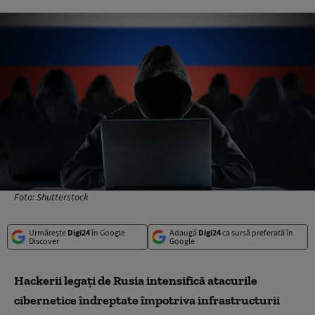
Foto: Shutterstock
Urmărește
Digi24
în Google
Adaugă
Digi24
ca sursă preferată în
Discover
Google
Hackerii legați de Rusia intensifică atacurile
cibernetice îndreptate împotriva infrastructurii