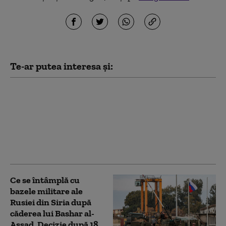
Te-ar putea interesa și:
„Leacul este mai
dăunător decât boala”:
De ce lipsa forței de
muncă ar putea
îngenunchea economia
de război a Rusiei
Ce se întâmplă cu
bazele militare ale
Rusiei din Siria după
căderea lui Bashar al-
Assad. Decizie după 18