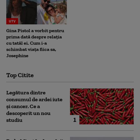
UTV
Gina Pistol a vorbit pentru
prima dată despre relația
cu tatăl ei. Cum i-a
schimbat viața fiica sa,
Josephine
Top Citite
Legătura dintre
consumul de ardei iute
și cancer. Ce a
descoperit un nou
1
studiu