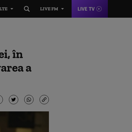
LIVE TV
LTE
LIVE FM
i, în
varea a