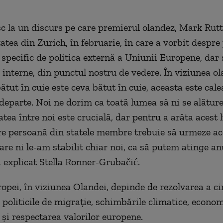
 la un discurs pe care premierul olandez, Mark Rutte
atea din Zurich, în februarie, în care a vorbit despre 
 specific de politica externă a Uniunii Europene, dar 
e interne, din punctul nostru de vedere. În viziunea o
tut în cuie este ceva bătut în cuie, aceasta este cale
eparte. Noi ne dorim ca toată lumea să ni se alătur
atea între noi este crucială, dar pentru a arăta acest 
care persoană din statele membre trebuie să urmeze ac
care ni le-am stabilit chiar noi, ca să putem atinge a
a explicat Stella Ronner-Grubačić.
ropei, în viziunea Olandei, depinde de rezolvarea a ci
, politicile de migraţie, schimbările climatice, econo
 şi respectarea valorilor europene.