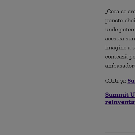
„Ceea ce cr
puncte-chei
unde putem 
acestea sunt
imagine a u
contează pe
ambasadorul
Citiți și:
Su
Summit UE
reinventa