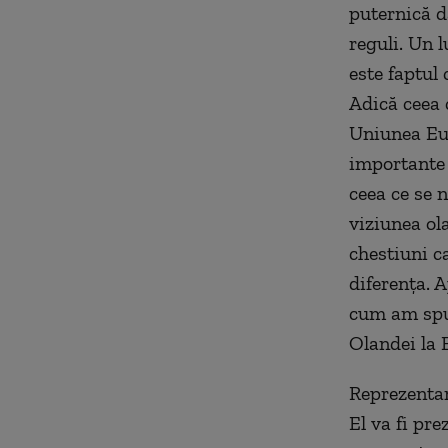
puternică d
reguli. Un l
este faptul 
Adică ceea 
Uniunea Eur
importante 
ceea ce se 
viziunea ol
chestiuni c
diferenţa. 
cum am spu
Olandei la 
Reprezentan
El va fi pre