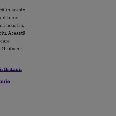
că în aceste
sunt teme
ea noastră,
biu. Această
 care
r-Grubačić,
i Britanii
buie