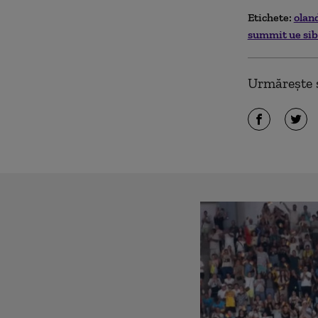
Etichete:
olan
summit ue si
Urmărește ș