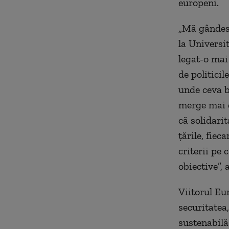
europeni.
„Mă gândesc
la Universit
legat-o mai
de politicil
unde ceva bă
merge mai d
că solidarit
ţările, fie
criterii pe 
obiective”, 
Viitorul Eu
securitatea
sustenabilă