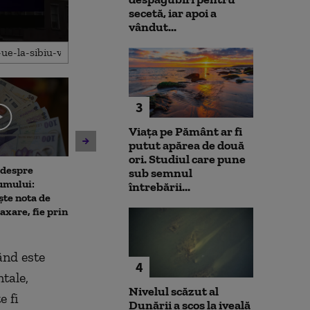
secetă, iar apoi a
vândut...
3
Viața pe Pământ ar fi
putut apărea de două
ori. Studiul care pune
 despre
Antrenament cu miză:
10 luni de la ex
sub semnul
umului:
pușcașii marini români au
Rahova: Oameni
întrebării...
ște nota de
testat vehiculele de asalt
așteaptă să intr
taxare, fie prin
amfibiu AAV-7 alături de
Primarul Cipri
militarii SUA
„Am comandat 
ând este
4
tale,
Nivelul scăzut al
e fi
Dunării a scos la iveală