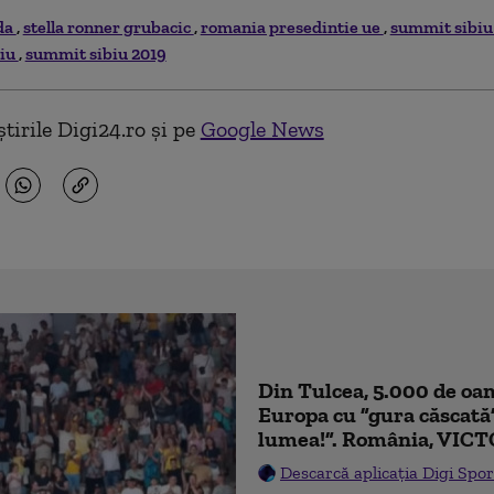
da
stella ronner grubacic
romania presedintie ue
summit sibi
biu
summit sibiu 2019
tirile Digi24.ro și pe
Google News
Din Tulcea, 5.000 de oam
Europa cu ”gura căscată
lumea!”. România, VICT
Descarcă aplicația Digi Spor