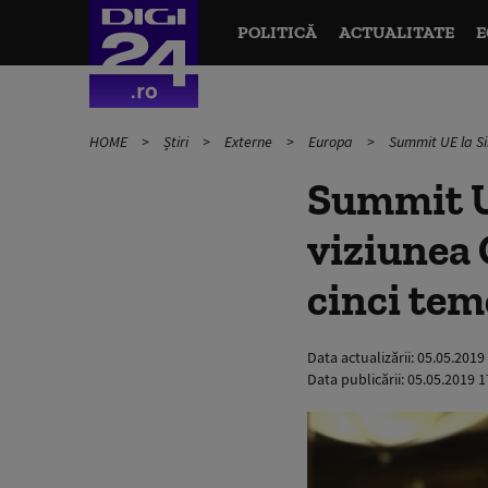
POLITICĂ
ACTUALITATE
E
HOME
Știri
Externe
Europa
Summit UE la Sib
Summit UE
viziunea 
cinci tem
Data actualizării:
05.05.2019
Data publicării:
05.05.2019 1