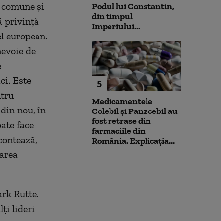
i comune şi
Podul lui Constantin,
din timpul
ă privinţă
Imperiului...
el european.
nevoie de
e
ci. Este
5
ntru
Medicamentele
din nou, în
Colebil și Panzcebil au
fost retrase din
ate face
farmaciile din
contează,
România. Explicația...
area
rk Rutte.
lţi lideri