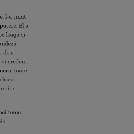
, l-a ţinut
putere. El a
se leagă şi
landeză,
a de a
e şi credem
lucru, toate
eleaşi
numite
nci teme:
mia