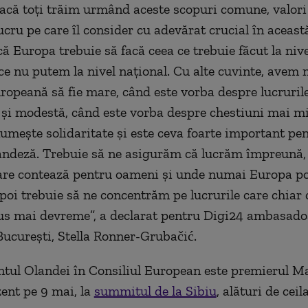
acă toţi trăim urmând aceste scopuri comune, valor
ucru pe care îl consider cu adevărat crucial în aceast
că Europa trebuie să facă ceea ce trebuie făcut la niv
ce nu putem la nivel naţional. Cu alte cuvinte, avem 
opeană să fie mare, când este vorba despre lucruril
şi modestă, când este vorba despre chestiuni mai mi
numeşte solidaritate şi este ceva foarte important pe
andeză. Trebuie să ne asigurăm că lucrăm împreună, 
are contează pentru oameni şi unde numai Europa po
Apoi trebuie să ne concentrăm pe lucrurile care chiar 
s mai devreme”, a declarat pentru Digi24 ambasado
București, Stella Ronner-Grubačić.
tul Olandei în Consiliul European este premierul Ma
zent pe 9 mai, la
summitul de la Sibiu
, alături de ceila