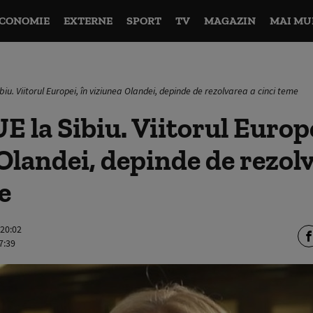
CONOMIE
EXTERNE
SPORT
TV
MAGAZIN
MAI MU
iu. Viitorul Europei, în viziunea Olandei, depinde de rezolvarea a cinci teme
 la Sibiu. Viitorul Europe
Olandei, depinde de rezol
e
 20:02
7:39