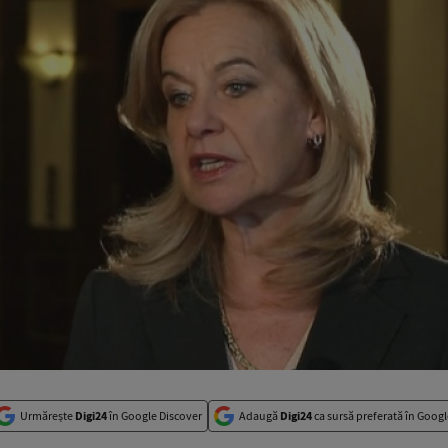
Urmărește
Digi24
în Google Discover
Adaugă
Digi24
ca sursă preferată în Googl