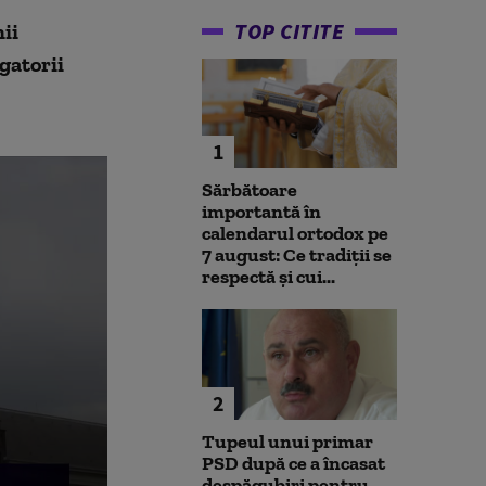
TOP CITITE
ii
gatorii
1
Sărbătoare
importantă în
calendarul ortodox pe
7 august: Ce tradiții se
respectă și cui...
2
Tupeul unui primar
PSD după ce a încasat
despăgubiri pentru