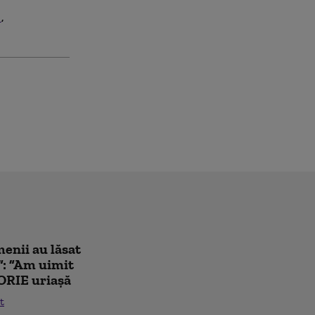
u
enii au lăsat
”: ”Am uimit
ORIE uriașă
t