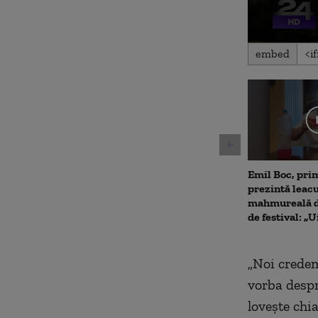
0
embed
seconds
of
3
minutes,
12
seconds
Volu
90%
Emil Boc, prim
prezintă leac
mahmureală d
de festival: „U
„
Noi credem
vorba despr
loveşte chi