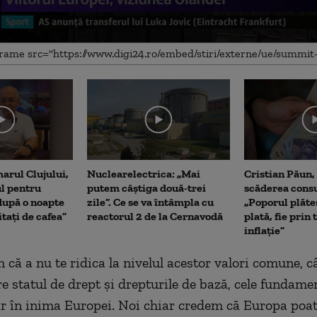
me
arul Clujului,
Nuclearelectrica: „Mai
Cristian Păun,
ul pentru
putem câștiga două-trei
scăderea cons
upă o noapte
zile”. Ce se va întâmpla cu
„Poporul plăte
itați de cafea”
reactorul 2 de la Cernavodă
plată, fie prin 
inflație”
 că a nu te ridica la nivelul acestor valori comune, c
e statul de drept şi drepturile de bază, cele fundamen
ar în inima Europei. Noi chiar credem că Europa poat