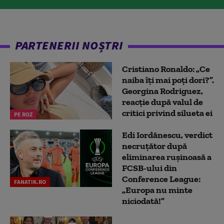
PARTENERII NOȘTRI
Cristiano Ronaldo: „Ce
naiba îți mai poți dori?”.
Georgina Rodriguez,
reacție după valul de
critici privind silueta ei
PE ROZ
Edi Iordănescu, verdict
necruțător după
eliminarea rușinoasă a
FCSB-ului din
Conference League:
FANATIK.RO
„Europa nu minte
niciodată!”