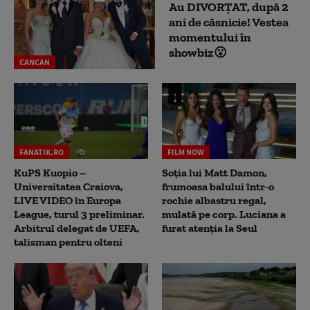
Au DIVORȚAT, după 2
ani de căsnicie! Vestea
momentului în
showbiz😮
CANCAN
FANATIK.RO
FILM NOW
KuPS Kuopio –
Soția lui Matt Damon,
Universitatea Craiova,
frumoasa balului într-o
LIVE VIDEO în Europa
rochie albastru regal,
League, turul 3 preliminar.
mulată pe corp. Luciana a
Arbitrul delegat de UEFA,
furat atenția la Seul
talisman pentru olteni