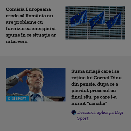
Comisia Europeană
crede că România nu
are probleme cu
furnizarea energiei și
spune în ce situație ar
interveni
Suma uriașă care i se
reține lui Cornel Dinu
din pensie, după ce a
pierdut procesul cu
finul său, pe care l-a
DIGI SPORT
numit "canalie"
Descarcă aplicația Digi
Sport