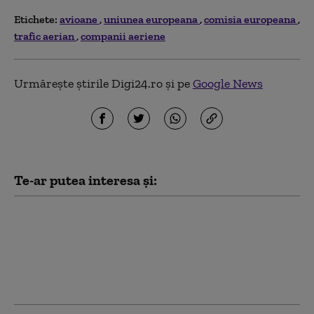
Etichete:
avioane
uniunea europeana
comisia europeana
trafic aerian
companii aeriene
Urmărește știrile Digi24.ro și pe
Google News
Te-ar putea interesa și:
UE folosește 1,4
miliarde de euro din
active rusești
imobilizate pentru
sprijinirea Ucrainei