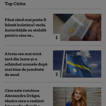
Top Citite
Până când mai poate fi
folosit buletinul vechi.
Autoritățile au stabilit
pentru cine se...
1
A treia cea mai mică
țară din lume și-a
schimbat numele după
mai bine de jumătate
2
de secol
Cine este românca
Alecsandra Drăgoi,
tânăra care a realizat
fotografia oficială a