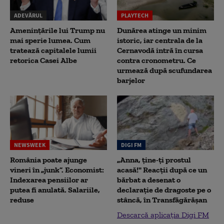
ADEVĂRUL
PLAYTECH
Amenințările lui Trump nu
Dunărea atinge un minim
mai sperie lumea. Cum
istoric, iar centrala de la
tratează capitalele lumii
Cernavodă intră în cursa
retorica Casei Albe
contra cronometru. Ce
urmează după scufundarea
barjelor
NEWSWEEK
DIGI FM
România poate ajunge
„Anna, ţine-ţi prostul
vineri în „junk”. Economist:
acasă!" Reacţii după ce un
Indexarea pensiilor ar
bărbat a desenat o
putea fi anulată. Salariile,
declaraţie de dragoste pe o
reduse
stâncă, în Transfăgărăşan
Descarcă aplicația Digi FM