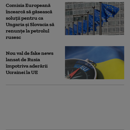
Comisia Europeană
încearcă să găsească
soluții pentru ca
Ungaria și Slovacia să
renunțe la petrolul
rusesc
Nou val de fake news
lansat de Rusia
împotriva aderării
Ucrainei la UE
Călin Georgescu critică
ideea adoptării
monedei euro, după
anunțul lui Nicușor
Dan