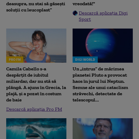
deasupra, nu stai să găsești
vreodată!"
soluții cu leucoplast”
Descarcă aplicația Digi
Sport
PRO FM
DIGI WORLD
Camila Cabello s-a
Un „intrus” de mărimea
despărțit de iubitul
planetei Pluto a provocat
miliardar, dar nu stă să
haos în jurul lui Neptun.
plângă. A ajuns în Grecia, la
Semne ale unui cataclism
plajă, și a pozat în costum
străvechi, detectate de
de baie
telescopul...
Descarcă aplicația Pro FM