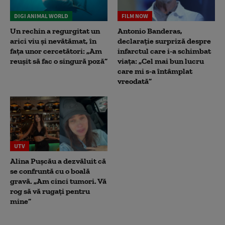
DIGI ANIMAL WORLD
FILM NOW
Un rechin a regurgitat un
Antonio Banderas,
arici viu și nevătămat, în
declarație surpriză despre
fața unor cercetători: „Am
infarctul care i-a schimbat
reușit să fac o singură poză”
viața: „Cel mai bun lucru
care mi s-a întâmplat
vreodată”
UTV
Alina Pușcău a dezvăluit că
se confruntă cu o boală
gravă. „Am cinci tumori. Vă
rog să vă rugați pentru
mine”