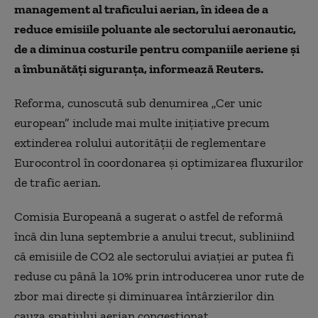
management al traficului aerian, în ideea de a
reduce emisiile poluante ale sectorului aeronautic,
de a diminua costurile pentru companiile aeriene şi
a îmbunătăţi siguranţa, informează Reuters.
Reforma, cunoscută sub denumirea „Cer unic
european” include mai multe iniţiative precum
extinderea rolului autorităţii de reglementare
Eurocontrol în coordonarea şi optimizarea fluxurilor
de trafic aerian.
Comisia Europeană a sugerat o astfel de reformă
încă din luna septembrie a anului trecut, subliniind
că emisiile de CO2 ale sectorului aviaţiei ar putea fi
reduse cu până la 10% prin introducerea unor rute de
zbor mai directe şi diminuarea întârzierilor din
cauza spaţiului aerian congestionat.