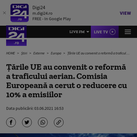
Digi24
VIEW
m.digi24.ro
FREE - In Google Play
LIVE TV
LIVE FM
HOME
Știri
Externe
Europa
Țările UE au convenit o reformă a traficului aerian. Comisia Europeană a cerut o reducere cu 10% a emisiilor
Țările UE au convenit o reformă
a traficului aerian. Comisia
Europeană a cerut o reducere cu
10% a emisiilor
Data publicării:
03.06.2021 16:53