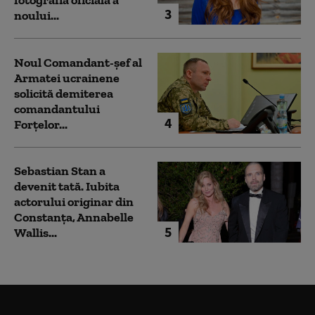
3
noului...
Noul Comandant-șef al
Armatei ucrainene
solicită demiterea
comandantului
4
Forțelor...
Sebastian Stan a
devenit tată. Iubita
actorului originar din
Constanța, Annabelle
5
Wallis...