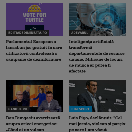
EDITIADEDIMINEATA.RO
ADEVARUL
Parlamentul European a
Inteligența artificială
lansat un joc gratuit în care
transformă
utilizatorii controlează o
departamentele de resurse
campanie de dezinformare
umane. Milioane de locuri
de muncă ar putea fi
afectate
GANDUL.RO
DIGI SPORT
Dan Dungaciu avertizează
Luis Figo, dezlănțuit: "Cel
asupra crizei energetice:
mai josnic, viclean și parșiv
„Când ai un vulcan
pe care l-am văzut