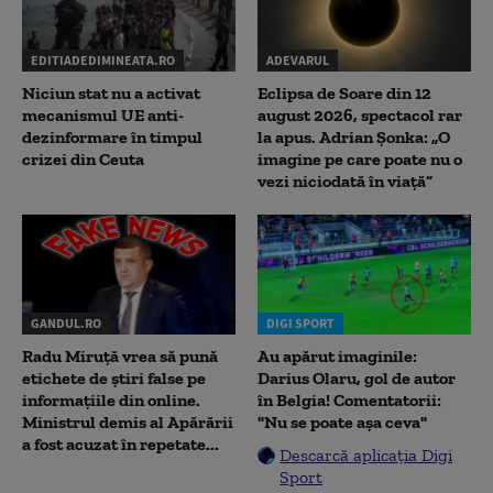
EDITIADEDIMINEATA.RO
ADEVARUL
Niciun stat nu a activat
Eclipsa de Soare din 12
mecanismul UE anti-
august 2026, spectacol rar
dezinformare în timpul
la apus. Adrian Șonka: „O
crizei din Ceuta
imagine pe care poate nu o
vezi niciodată în viață”
GANDUL.RO
DIGI SPORT
Radu Miruţă vrea să pună
Au apărut imaginile:
etichete de știri false pe
Darius Olaru, gol de autor
informațiile din online.
în Belgia! Comentatorii:
Ministrul demis al Apărării
"Nu se poate așa ceva"
a fost acuzat în repetate...
Descarcă aplicația Digi
Sport