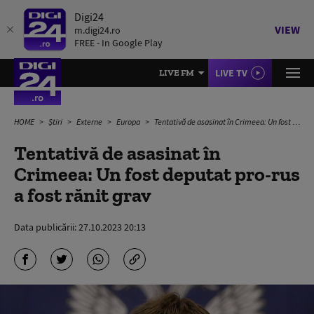
Digi24
VIEW
m.digi24.ro
FREE - In Google Play
LIVE TV
LIVE FM
HOME
Știri
Externe
Europa
Tentativă de asasinat în Crimeea: Un fost deputat pro-rus a fost rănit grav
Tentativă de asasinat în
Crimeea: Un fost deputat pro-rus
a fost rănit grav
Data publicării:
27.10.2023 20:13