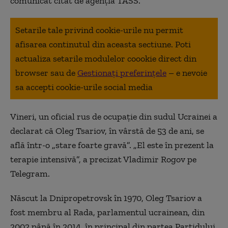
comunicat citat de agenţia TASS.
Setarile tale privind cookie-urile nu permit
afisarea continutul din aceasta sectiune. Poti
actualiza setarile modulelor coookie direct din
browser sau de
Gestionați preferințele
– e nevoie
sa accepti cookie-urile social media
Vineri, un oficial rus de ocupaţie din sudul Ucrainei a
declarat că Oleg Tsariov, în vârstă de 53 de ani, se
află într-o „stare foarte gravă”. „El este în prezent la
terapie intensivă”, a precizat Vladimir Rogov pe
Telegram.
Născut la Dnipropetrovsk în 1970, Oleg Tsariov a
fost membru al Rada, parlamentul ucrainean, din
2002 până în 2014, în principal din partea Partidului