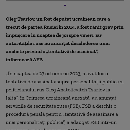
Oleg Tsariov, un fost deputat ucrainean care a
trecut de partea Rusiei în 2014, a fost rănit grav prin
împuşcare în noaptea de joi spre vineri, iar
autorităţile ruse au anunţat deschiderea unei
anchete privind o „tentativă de asasinat”,
informează AFP.
„În noaptea de 27 octombrie 2023, a avut loc o
tentativă de asasinat asupra personalităţii publice şi
politicianului rus Oleg Anatolievitch Tsariov la
Ialta”, în Crimeea ucraineană anexată, au anunţat
serviciile de securitate ruse (FSB). FSB a deschis o
procedură penală pentru „tentativă de asasinare a
unei personalităţi publice”, a adăugat FSB într-un