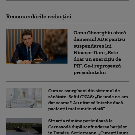
Recomandările redacţiei
Oana Gheorghiu atacă
demersul AUR pentru
suspendarea lui
Nicușor Dan: „Este
doar un exercițiu de
PR”. Ce-i reproșează
președintelui
Cum se scurg bani din sistemul de
sănătate. Șeful CNAS: „De unde ne-am
dat seama? Au uitat să întrebe dacă
pacienții mai sunt în viață”
Situația rămâne periculoasă la
Cernavodă după scufundarea barjelor
în Dunăre. Scrioșteanu: „Curenții sunt