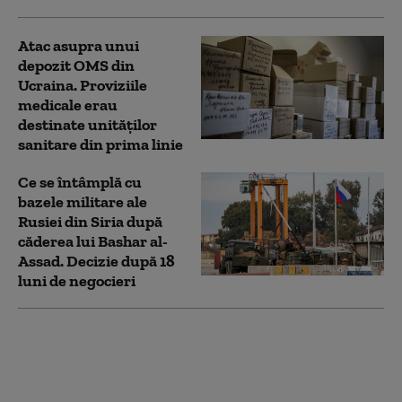
Atac asupra unui
depozit OMS din
Ucraina. Proviziile
medicale erau
destinate unităților
sanitare din prima linie
Ce se întâmplă cu
bazele militare ale
Rusiei din Siria după
căderea lui Bashar al-
Assad. Decizie după 18
luni de negocieri
„Este alarmant”: Ce
arată un studiu care a
analizat 144 de
incidente cu drone în