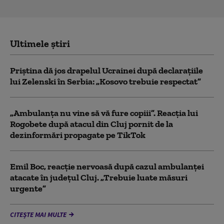
Ultimele știri
Priștina dă jos drapelul Ucrainei după declarațiile
lui Zelenski în Serbia: „Kosovo trebuie respectat”
„Ambulanța nu vine să vă fure copiii”. Reacția lui
Rogobete după atacul din Cluj pornit de la
dezinformări propagate pe TikTok
Emil Boc, reacție nervoasă după cazul ambulanței
atacate în județul Cluj. „Trebuie luate măsuri
urgente”
CITEȘTE MAI MULTE