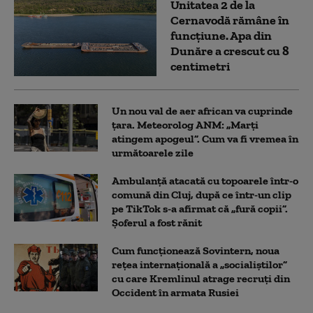
Unitatea 2 de la
Cernavodă rămâne în
funcțiune. Apa din
Dunăre a crescut cu 8
centimetri
Un nou val de aer african va cuprinde
țara. Meteorolog ANM: „Marți
atingem apogeul”. Cum va fi vremea în
următoarele zile
Ambulanţă atacată cu topoarele într-o
comună din Cluj, după ce într-un clip
pe TikTok s-a afirmat că „fură copii”.
Șoferul a fost rănit
Cum funcționează Sovintern, noua
rețea internațională a „socialiștilor”
cu care Kremlinul atrage recruți din
Occident în armata Rusiei