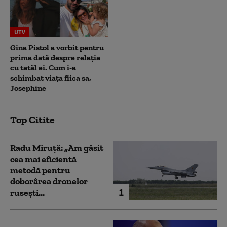
UTV
Gina Pistol a vorbit pentru
prima dată despre relația
cu tatăl ei. Cum i-a
schimbat viața fiica sa,
Josephine
Top Citite
Radu Miruță: „Am găsit
cea mai eficientă
metodă pentru
doborârea dronelor
1
rusești...