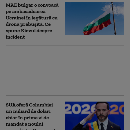
MAE bulgar o convoacă
pe ambasadoarea
Ucrainei în legătură cu
drona prăbuşită. Ce
spune Kievul despre
incident
Zelenski la Belgrad,
într-o vizită cu miză
geopolitică. Kievul vrea
să desprindă Serbia de
influența Moscovei: „O
palmă pentru ruși”
SUA oferă Columbiei
un miliard de dolari
chiar în prima zi de
mandat a noului