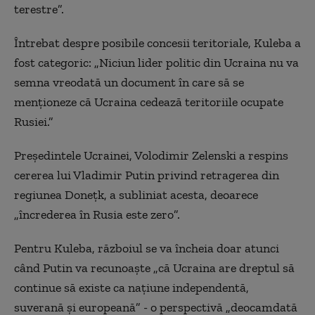
terestre”.
Întrebat despre posibile concesii teritoriale, Kuleba a
fost categoric: „Niciun lider politic din Ucraina nu va
semna vreodată un document în care să se
menționeze că Ucraina cedează teritoriile ocupate
Rusiei.”
Președintele Ucrainei, Volodimir Zelenski a respins
cererea lui Vladimir Putin privind retragerea din
regiunea Donețk, a subliniat acesta, deoarece
„încrederea în Rusia este zero”.
Pentru Kuleba, războiul se va încheia doar atunci
când Putin va recunoaște „că Ucraina are dreptul să
continue să existe ca națiune independentă,
suverană și europeană” - o perspectivă „deocamdată