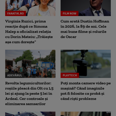
FANATIK.RO
FILM NOW
Virginia Ruzici, prima
Cum arată Dustin Hoffman
reacție după ce Simona
în 2026, la 89 de ani. Cele
Halep a oficializat relația
mai bune filme și rolurile
cu Dorin Mateiu: „Trăiește
de Oscar
așa cum dorește”
ADEVĂRUL
PLAYTECH
Revolta legumicultorilor:
Poți monta camere video pe
roșiile pleacă din Olt cu 1,5
mașină? Când imaginile
lei și ajung la peste 5 lei în
pot fi folosite ca probă și
Ardeal. Cer controale și
când riști probleme
eliminarea samsarilor