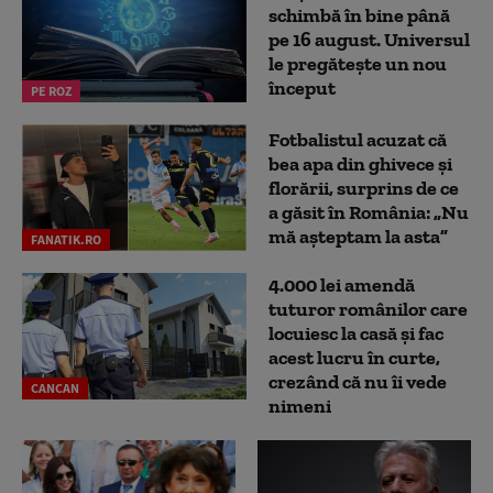
schimbă în bine până
pe 16 august. Universul
le pregătește un nou
început
PE ROZ
Fotbalistul acuzat că
bea apa din ghivece și
florării, surprins de ce
a găsit în România: „Nu
mă așteptam la asta”
FANATIK.RO
4.000 lei amendă
tuturor românilor care
locuiesc la casă și fac
acest lucru în curte,
crezând că nu îi vede
CANCAN
nimeni