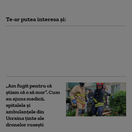
Te-ar putea interesa și:
„Cel mai puternic om
pe care l-a cunoscut
vreodată planeta”. Cum
redefinește Trump
„lumea liberă” prin
ego, cucerire și frică
„Am fugit pentru că
știam că o să mor”. Cum
au ajuns medicii,
spitalele și
ambulanțele din
Ucraina ținte ale
dronelor rusești