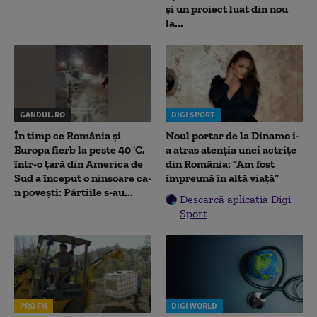
și un proiect luat din nou
la...
GANDUL.RO
DIGI SPORT
În timp ce România și
Noul portar de la Dinamo i-
Europa fierb la peste 40°C,
a atras atenția unei actrițe
într-o țară din America de
din România: ”Am fost
Sud a început o ninsoare ca-
împreună în altă viață”
n povești: Pârtiile s-au...
Descarcă aplicația Digi
Sport
PRO FM
DIGI WORLD