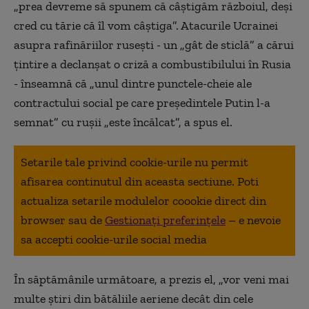
„prea devreme să spunem că câștigăm războiul, deși
cred cu tărie că îl vom câștiga”. Atacurile Ucrainei
asupra rafinăriilor rusești - un „gât de sticlă” a cărui
țintire a declanșat o criză a combustibilului în Rusia
- înseamnă că „unul dintre punctele-cheie ale
contractului social pe care președintele Putin l-a
semnat” cu rușii „este încălcat”, a spus el.
Setarile tale privind cookie-urile nu permit
afisarea continutul din aceasta sectiune. Poti
actualiza setarile modulelor coookie direct din
browser sau de
Gestionați preferințele
– e nevoie
sa accepti cookie-urile social media
În săptămânile următoare, a prezis el, „vor veni mai
multe știri din bătăliile aeriene decât din cele