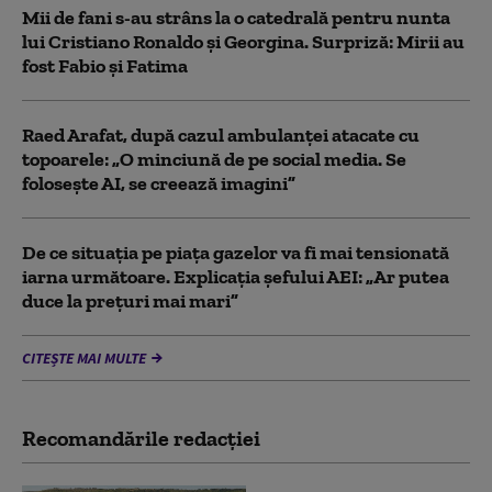
Mii de fani s-au strâns la o catedrală pentru nunta
lui Cristiano Ronaldo şi Georgina. Surpriză: Mirii au
fost Fabio şi Fatima
Raed Arafat, după cazul ambulanței atacate cu
topoarele: „O minciună de pe social media. Se
folosește AI, se creează imagini”
De ce situaţia pe piaţa gazelor va fi mai tensionată
iarna următoare. Explicația șefului AEI: „Ar putea
duce la preţuri mai mari”
CITEȘTE MAI MULTE
Recomandările redacţiei