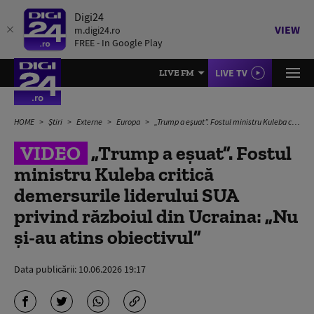
Digi24
VIEW
m.digi24.ro
FREE - In Google Play
LIVE TV
LIVE FM
HOME
Știri
Externe
Europa
„Trump a eșuat”. Fostul ministru Kuleba critică demersurile liderului SUA privind războiul din Ucraina: „Nu și-au atins obiectivul”
VIDEO
„Trump a eșuat”. Fostul
ministru Kuleba critică
demersurile liderului SUA
privind războiul din Ucraina: „Nu
și-au atins obiectivul”
Data publicării:
10.06.2026 19:17