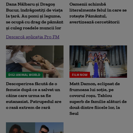
Dana Nălbaru și Dragoș
Oamenii schimbă
Bucur, îndrăgostiți de viața
literalmente felul în care se
la țară. Au pomi și legume,
rotește Pământul,
se ocupă cu drag de pământ
avertizează cercetătorii
și culeg roadele muncii lor
Descarcă aplicația Pro FM
DIGI ANIMAL WORLD
FILM NOW
Descoperirea făcută de o
Matt Damon, eclipsat de
femeie după ce a salvat un
frumoasa lui soție, pe
câine care urma sa fie
covorul roșu. Tablou
eutanasiat. Patrupedul are
superb de familie alături de
o rasă extrem de rară
două dintre fiicele lor, la
Seul