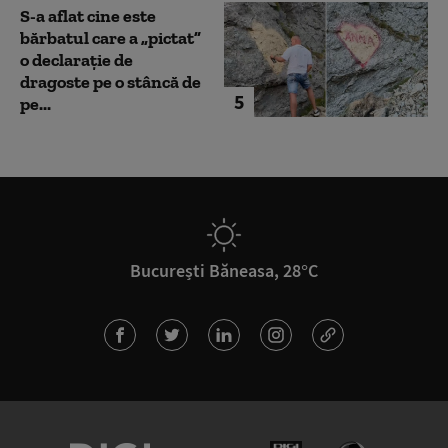
S-a aflat cine este
bărbatul care a „pictat”
o declarație de
dragoste pe o stâncă de
5
pe...
București Băneasa, 28°C