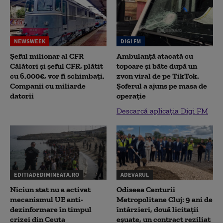
NEWSWEEK
DIGI FM
Șeful milionar al CFR
Ambulanță atacată cu
Călători și șeful CFR, plătit
topoare și bâte după un
cu 6.000€, vor fi schimbați.
zvon viral de pe TikTok.
Companii cu miliarde
Șoferul a ajuns pe masa de
datorii
operație
Descarcă aplicația Digi FM
EDITIADEDIMINEATA.RO
ADEVARUL
Niciun stat nu a activat
Odiseea Centurii
mecanismul UE anti-
Metropolitane Cluj: 9 ani de
dezinformare în timpul
întârzieri, două licitații
crizei din Ceuta
eșuate, un contract reziliat