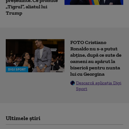
președinte. Ce promite
„Tigrul”, aliatul lui
Trump
FOTO Cristiano
Ronaldo nu s-a putut
abține, după ce sute de
oameni au apărut la
biserică pentru nunta
DIGI SPORT
lui cu Georgina
Descarcă aplicația Digi
Sport
Ultimele știri