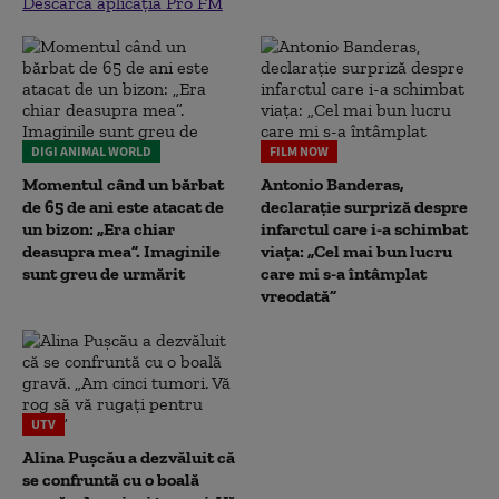
Descarcă aplicația Pro FM
DIGI ANIMAL WORLD
FILM NOW
Momentul când un bărbat
Antonio Banderas,
de 65 de ani este atacat de
declarație surpriză despre
un bizon: „Era chiar
infarctul care i-a schimbat
deasupra mea”. Imaginile
viața: „Cel mai bun lucru
sunt greu de urmărit
care mi s-a întâmplat
vreodată”
UTV
Alina Pușcău a dezvăluit că
se confruntă cu o boală