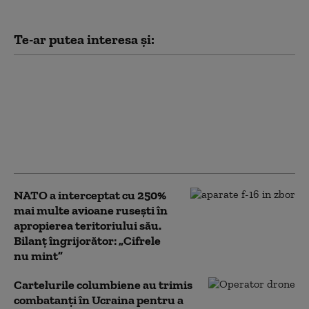
Te-ar putea interesa și:
Bloomberg: Economia
de război a Rusiei
alimentează creşteri
salariale pe care
companiile nu şi le
permit
NATO a interceptat cu 250%
mai multe avioane rusești în
apropierea teritoriului său.
Bilanț îngrijorător: „Cifrele
nu mint”
Cartelurile columbiene au trimis
combatanți în Ucraina pentru a