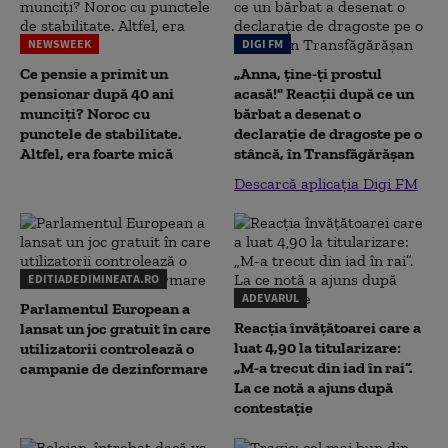
NEWSWEEK
DIGI FM
Ce pensie a primit un
„Anna, ţine-ţi prostul
pensionar după 40 ani
acasă!" Reacţii după ce un
munciți? Noroc cu
bărbat a desenat o
punctele de stabilitate.
declaraţie de dragoste pe o
Altfel, era foarte mică
stâncă, în Transfăgărăşan
Descarcă aplicația Digi FM
EDITIADEDIMINEATA.RO
ADEVARUL
Parlamentul European a
Reacția învățătoarei care a
lansat un joc gratuit în care
luat 4,90 la titularizare:
utilizatorii controlează o
„M-a trecut din iad în rai”.
campanie de dezinformare
La ce notă a ajuns după
contestație