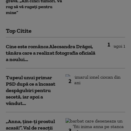
gravă. „Am cinci tumori. Vă
rog să vă rugați pentru
mine”
Top Citite
1
Cine este românca Alecsandra Drăgoi,
tânăra care a realizat fotografia oficială
a noului...
Tupeul unui primar
2
PSD după ce a încasat
despăgubiri pentru
secetă, iar apoi a
vândut...
„Anna, ţine-ţi prostul
acasă!”. Val de reacții
3