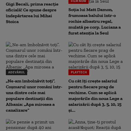
FILM NOW
Gigi Becali, prima reacție
Soția lui Matt Damon,
oficială! Ce spune despre
frumoasa balului într-o
îndepărtarea lui Mihai
rochie albastru regal,
Stoica
mulată pe corp. Luciana a
furat atenția la Seul
ADEVĂRUL
PLAYTECH
„Ne-am îmbolnăvit toți”.
Cu cât îți crește salariul
Coșmarul unor români într-
pentru fiecare prag de
una dintre cele mai
vechime. Cum se aplică
populare destinații din
majorările din noua Lege a
Albania: „Apa mirosea a
salarizării după 3, 5, 10, 15
canalizare”
și...