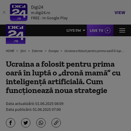
Digi24
VIEW
m.digi24.ro
FREE - In Google Play
LIVE TV
LIVE FM
HOME
Știri
Externe
Europa
Ucraina a folosit pentru prima oară în luptă o „dronă mamă” cu inteligență artificială. Cum funcționează noua strategie
Ucraina a folosit pentru prima
oară în luptă o „dronă mamă” cu
inteligență artificială. Cum
funcționează noua strategie
Data actualizării:
01.06.2025 08:09
Data publicării:
01.06.2025 07:00