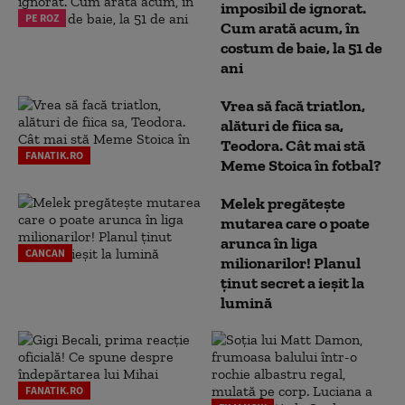
imposibil de ignorat.
PE ROZ
Cum arată acum, în
costum de baie, la 51 de
ani
Vrea să facă triatlon,
alături de fiica sa,
Teodora. Cât mai stă
FANATIK.RO
Meme Stoica în fotbal?
Melek pregătește
mutarea care o poate
arunca în liga
CANCAN
milionarilor! Planul
ținut secret a ieșit la
lumină
FANATIK.RO