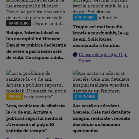
DIGI SPORT
GANDUL.RO
Tragic: cel mai bun din
Bolojan, întrebat dacă va
istorie a murit subit, la 43
lua exemplul lui Nicușor
de ani. Solicitarea
Dan și va publica declarația
neobișnuită a familiei
de avere a partenerei sale
Descarcă aplicația Digi
de viață. Ce răspuns a dat...
Sport
PRO FM
DIGI WORLD
Lora, probleme de sănătate
Așa arată cu adevărat
la 44 de ani. Artista a
Soarele. Cele mai detaliate
publicat raportul medical:
imagini realizate vreodată
„Urmează cel puțin 10
dezvăluie un fenomen
ședințe de terapie”
spectaculos