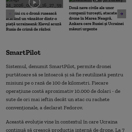
seconds
Două nave civile ale unor
companii turcești, atacate cu
Imagini cu o dronă rusească
drone în Marea Neagră.
atacând un vânzător dintr-o
Ankara cere Rusiei și Ucrainei
piață ucraineană: Kievul acuză
măsuri urgente
Rusia de crimă de război
SmartPilot
Sistemul, denumit SmartPilot, permite dronei
purtătoare să se întoarcă și să fie reutilizată pentru
misiuni pe o rază de 100 de kilometri. Fiecare
operațiune costă aproximativ 10.000 de dolari - de
sute de ori mai ieftin decât un atac cu rachete
convenționale, a declarat Fedorov.
Această evoluție vine în contextul în care Ucraina
continuă să crească producția internă de drone. La 7