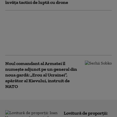
învăța tactici de luptă cu drone
„Toată lumea iubește
învingătorii”. Ucraina a
restabilit complet
schimbul de informații
cu serviciile secrete
americane (Politico)
Noul comandant al Armatei îl
numește adjunct pe un general din
noua gardă: „Erou al Ucrainei”,
apărător al Kievului, instruit de
NATO
Lovitură de proporții: