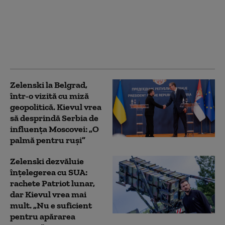
pe ambasadoarea
Ucrainei în legătură cu
drona prăbuşită. Ce
spune Kievul despre
incident
Zelenski la Belgrad,
într-o vizită cu miză
geopolitică. Kievul vrea
să desprindă Serbia de
influența Moscovei: „O
palmă pentru ruși”
Zelenski dezvăluie
înțelegerea cu SUA:
rachete Patriot lunar,
dar Kievul vrea mai
mult. „Nu e suficient
pentru apărarea