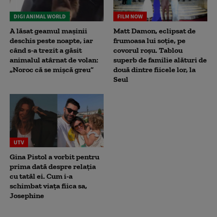
DIGI ANIMAL WORLD
FILM NOW
A lăsat geamul mașinii
Matt Damon, eclipsat de
deschis peste noapte, iar
frumoasa lui soție, pe
când s-a trezit a găsit
covorul roșu. Tablou
animalul atârnat de volan:
superb de familie alături de
„Noroc că se mișcă greu”
două dintre fiicele lor, la
Seul
UTV
Gina Pistol a vorbit pentru
prima dată despre relația
cu tatăl ei. Cum i-a
schimbat viața fiica sa,
Josephine