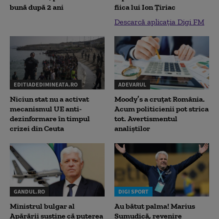
bună după 2 ani
fiica lui Ion Țiriac
Descarcă aplicația Digi FM
EDITIADEDIMINEATA.RO
ADEVARUL
Niciun stat nu a activat
Moody’s a cruțat România.
mecanismul UE anti-
Acum politicienii pot strica
dezinformare în timpul
tot. Avertismentul
crizei din Ceuta
analiștilor
GANDUL.RO
DIGI SPORT
Ministrul bulgar al
Au bătut palma! Marius
Apărării susține că puterea
Șumudică, revenire