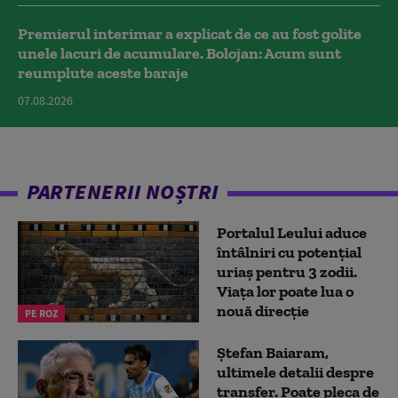
Premierul interimar a explicat de ce au fost golite
unele lacuri de acumulare. Bolojan: Acum sunt
reumplute aceste baraje
07.08.2026
PARTENERII NOȘTRI
Portalul Leului aduce
întâlniri cu potențial
uriaș pentru 3 zodii.
Viața lor poate lua o
nouă direcție
PE ROZ
Ștefan Baiaram,
ultimele detalii despre
transfer. Poate pleca de