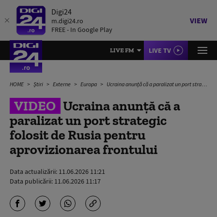
Digi24
VIEW
m.digi24.ro
FREE - In Google Play
LIVE TV
LIVE FM
HOME
Știri
Externe
Europa
Ucraina anunță că a paralizat un port strategic folosit de Rusia pentru aprovizionarea frontului
VIDEO
Ucraina anunță că a
paralizat un port strategic
folosit de Rusia pentru
aprovizionarea frontului
Data actualizării:
11.06.2026 11:21
Data publicării:
11.06.2026 11:17