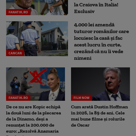
la Craiova în Italia!
Exclusiv
FANATIK.RO
4.000 lei amendă
tuturor românilor care
locuiesc la casă și fac
acest lucru în curte,
crezând că nu îi vede
CANCAN
nimeni
FANATIK.RO
FILM NOW
De ce nu are Kopic echipă
Cum arată Dustin Hoffman
la două luni de la plecarea
în 2026, la 89 de ani. Cele
de la Dinamo, deși a
mai bune filme și rolurile
renunțat la 200.000 de
de Oscar
euro: „Rezolvă Anamaria