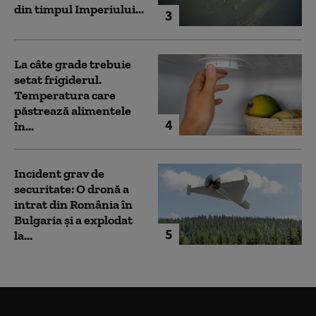
din timpul Imperiului...
3
La câte grade trebuie
setat frigiderul.
Temperatura care
păstrează alimentele
4
în...
Incident grav de
securitate: O dronă a
intrat din România în
Bulgaria şi a explodat
5
la...