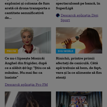
exploziei și coloana de fum
spectaculoasă pe bancă, în
arată că drona transporta o
SuperLigă
cantitate semnificativă
Descarcă aplicația Digi
de...
Sport
PRO FM
DIGI WORLD
Ce nu-i lipsește Monicăi
Rinichii, printre primii
Anghel din frigider, după
afectați de caniculă. Câtă
ce a slăbit 40 kg: “Știu ce să
apă trebuie să bem, de fapt,
mănânc. Nu mai fac ca
vara și la ce alimente să fim
înainte”
atenți
Descarcă aplicația Pro FM