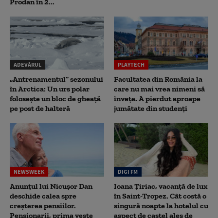
Prodan în 2...
ADEVĂRUL
PLAYTECH
„Antrenamentul” sezonului
Facultatea din România la
în Arctica: Un urs polar
care nu mai vrea nimeni să
folosește un bloc de gheață
înveţe. A pierdut aproape
pe post de halteră
jumătate din studenţi
NEWSWEEK
DIGI FM
Anunțul lui Nicușor Dan
Ioana Țiriac, vacanță de lux
deschide calea spre
în Saint-Tropez. Cât costă o
creșterea pensiilor.
singură noapte la hotelul cu
Pensionarii, prima veste
aspect de castel ales de