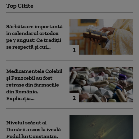
Top Citite
Sărbătoare importantă
în calendarul ortodox
pe 7 august: Ce tradiții
se respectă și cui...
1
Medicamentele Colebil
și Panzcebil au fost
retrase din farmaciile
din România.
2
Explicația...
Nivelul scăzut al
Dunării a scos la iveală
Podul lui Constantin,