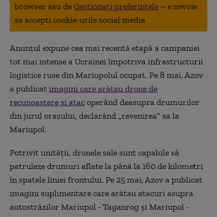
browser sau de
Gestionați preferințele
– e nevoie
sa accepti cookie-urile social media
Anunțul expune cea mai recentă etapă a campaniei
tot mai intense a Ucrainei împotriva infrastructurii
logistice ruse din Mariupolul ocupat. Pe 8 mai, Azov
a publicat
imagini care arătau drone de
recunoaștere și atac
operând deasupra drumurilor
din jurul orașului, declarând „revenirea” sa la
Mariupol.
Potrivit unității, dronele sale sunt capabile să
patruleze drumuri aflate la până la 160 de kilometri
în spatele liniei frontului. Pe 25 mai, Azov a publicat
imagini suplimentare care arătau atacuri asupra
autostrăzilor Mariupol - Taganrog și Mariupol -