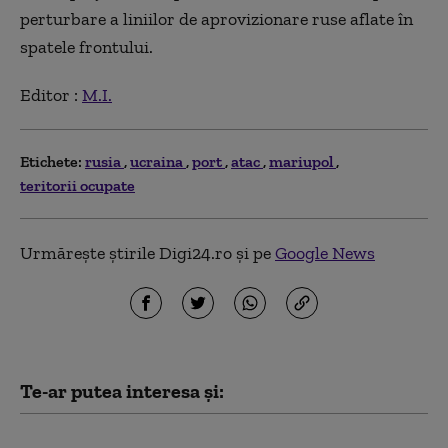
perturbare a liniilor de aprovizionare ruse aflate în
spatele frontului.
Editor :
M.I.
Etichete:
rusia
ucraina
port
atac
mariupol
teritorii ocupate
Urmărește știrile Digi24.ro și pe
Google News
Te-ar putea interesa și:
MAE bulgar o convoacă