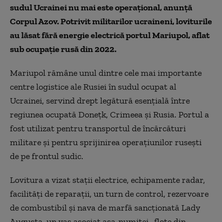
sudul Ucrainei nu mai este operațional, anunță
Corpul Azov. Potrivit militarilor ucraineni, loviturile
au lăsat fără energie electrică portul Mariupol, aflat
sub ocupație rusă din 2022.
Mariupol rămâne unul dintre cele mai importante
centre logistice ale Rusiei în sudul ocupat al
Ucrainei, servind drept legătură esențială între
regiunea ocupată Donețk, Crimeea și Rusia. Portul a
fost utilizat pentru transportul de încărcături
militare și pentru sprijinirea operațiunilor rusești
de pe frontul sudic.
Lovitura a vizat stații electrice, echipamente radar,
facilități de reparații, un turn de control, rezervoare
de combustibil și nava de marfă sancționată Lady
Augusta, un vas asociat așa-numitei „flote din