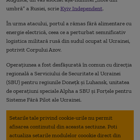
umbră” a Rusiei, scrie
Kyiv Independent
.
În urma atacului, portul a rămas fără alimentare cu
energie electrică, ceea ce a perturbat semnificativ
logistica militară rusă din sudul ocupat al Ucrainei,
potrivit Corpului Azov.
Operațiunea a fost desfășurată în comun cu direcția
regională a Serviciului de Securitate al Ucrainei
(SBU) pentru regiunile Donețk și Luhansk, unitatea
de operațiuni speciale Alpha a SBU și Forțele pentru
Sisteme Fără Pilot ale Ucrainei.
Setarile tale privind cookie-urile nu permit
afisarea continutul din aceasta sectiune. Poti
actualiza setarile modulelor coookie direct din