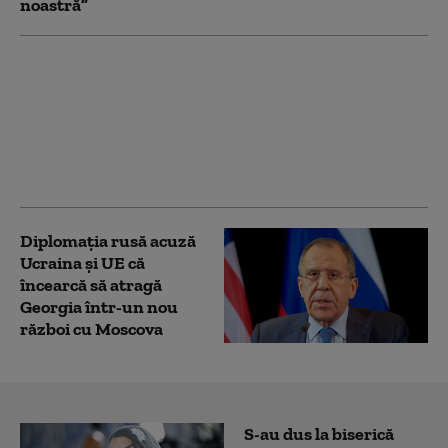
noastră”
SUA au convins
Ucraina să nu mai
atace conducta CPC şi
petrolierele non-
ruseşti din Marea
Neagră (Bloomberg)
Diplomaţia rusă acuză
Ucraina şi UE că
încearcă să atragă
Georgia într-un nou
război cu Moscova
S-au dus la biserică