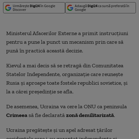
Urmărește
Digi24
în Google
Adaugă
Digi24
ca sursă preferată în
Discover
Google
Ministerul Afacerilor Externe a primit instrucțiuni
pentru a pune la punct un mecanism prin care să
pună în practică această decizie.
Kievul a mai decis să se retragă din Comunitatea
Statelor Independente, organizație care reunește
Rusia și aproape toate fostele republici sovietice, și
la a cărei președinție se afla.
De asemenea, Ucraina va cere la ONU ca peninsula
Crimeea
să fie declarată
zonă demilitarizată
.
Ucraina pregătește și un apel adresat țărilor
occidentale care i-au garantat independența și