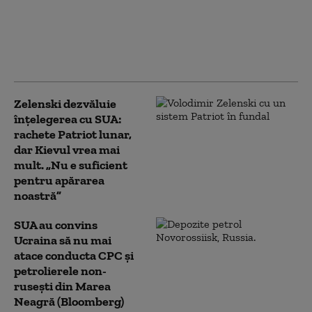
geopolitică. Kievul vrea
să desprindă Serbia de
influența Moscovei: „O
palmă pentru ruși”
Zelenski dezvăluie
înțelegerea cu SUA:
rachete Patriot lunar,
dar Kievul vrea mai
mult. „Nu e suficient
pentru apărarea
noastră”
SUA au convins
Ucraina să nu mai
atace conducta CPC şi
petrolierele non-
ruseşti din Marea
Neagră (Bloomberg)