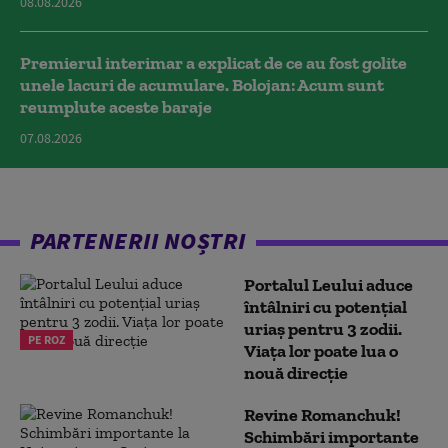
08.08.2026
Premierul interimar a explicat de ce au fost golite
unele lacuri de acumulare. Bolojan: Acum sunt
reumplute aceste baraje
07.08.2026
PARTENERII NOȘTRI
Portalul Leului aduce
întâlniri cu potențial
uriaș pentru 3 zodii.
PE ROZ
Viața lor poate lua o
nouă direcție
Revine Romanchuk!
Schimbări importante