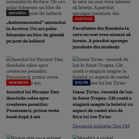
ADEVĂRUL
PLAYTECH
„Antrenamentul” sezonului
Facultatea din România la
în Arctica: Un urs polar
care nu mai vrea nimeni să
folosește un bloc de gheață
înveţe. A pierdut aproape
pe post de halteră
jumătate din studenţi
NEWSWEEK
DIGI FM
Anunțul lui Nicușor Dan
Ioana Țiriac, vacanță de lux
deschide calea spre
în Saint-Tropez. Cât costă o
creșterea pensiilor.
singură noapte la hotelul cu
Pensionarii, prima veste
aspect de castel ales de
bună după 2 ani
fiica lui Ion Țiriac
Descarcă aplicația Digi FM