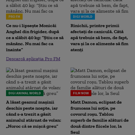
PRO FM
DIGI WORLD
Ce nu-i lipsește Monicăi
Rinichii, printre primii
Anghel din frigider, după
afectați de caniculă. Câtă
ce a slăbit 40 kg: “Știu ce să
apă trebuie să bem, de fapt,
mănânc. Nu mai fac ca
vara și la ce alimente să fim
înainte”
atenți
Descarcă aplicația Pro FM
DIGI ANIMAL WORLD
FILM NOW
A lăsat geamul mașinii
Matt Damon, eclipsat de
deschis peste noapte, iar
frumoasa lui soție, pe
când s-a trezit a găsit
covorul roșu. Tablou
animalul atârnat de volan:
superb de familie alături de
„Noroc că se mișcă greu”
două dintre fiicele lor, la
Seul