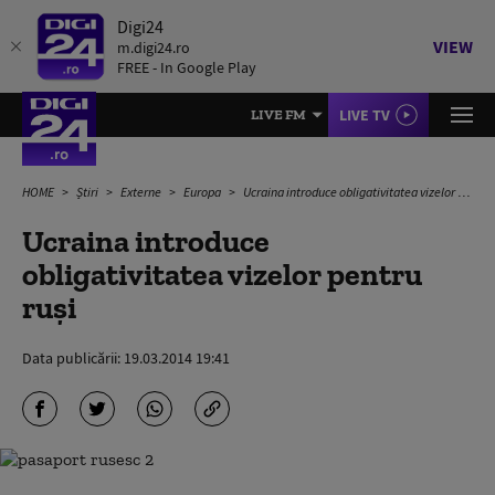
Digi24
VIEW
m.digi24.ro
FREE - In Google Play
LIVE TV
LIVE FM
HOME
Știri
Externe
Europa
Ucraina introduce obligativitatea vizelor pentru ruși
Ucraina introduce
obligativitatea vizelor pentru
ruși
Data publicării:
19.03.2014 19:41