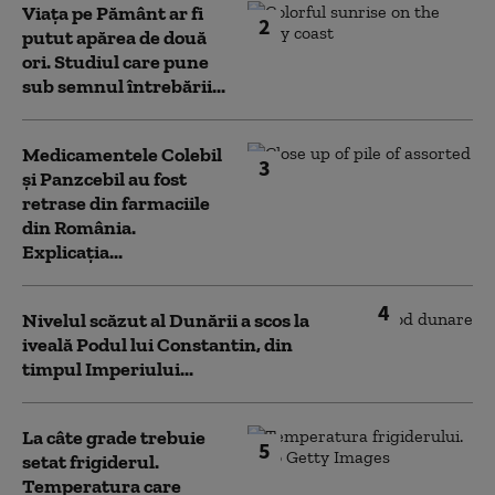
Viața pe Pământ ar fi
2
putut apărea de două
ori. Studiul care pune
sub semnul întrebării...
Medicamentele Colebil
3
și Panzcebil au fost
retrase din farmaciile
din România.
Explicația...
4
Nivelul scăzut al Dunării a scos la
iveală Podul lui Constantin, din
timpul Imperiului...
La câte grade trebuie
5
setat frigiderul.
Temperatura care