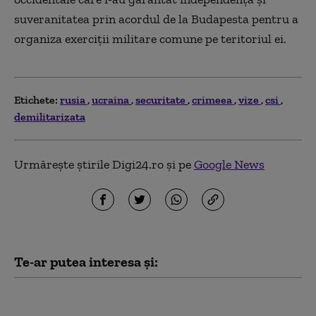
suveranitatea prin acordul de la Budapesta pentru a
organiza exerciții militare comune pe teritoriul ei.
Etichete:
rusia
ucraina
securitate
crimeea
vize
csi
demilitarizata
Urmărește știrile Digi24.ro și pe
Google News
Te-ar putea interesa și:
Zelenski la Belgrad,
într-o vizită cu miză