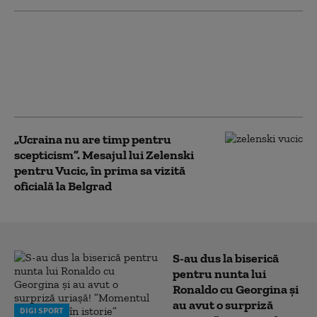
Diplomaţia rusă acuză
Ucraina şi UE că
încearcă să atragă
Georgia într-un nou
război cu Moscova
„Ucraina nu are timp pentru
scepticism”. Mesajul lui Zelenski
pentru Vucic, în prima sa vizită
oficială la Belgrad
S-au dus la biserică
pentru nunta lui
Ronaldo cu Georgina și
au avut o surpriză
DIGI SPORT