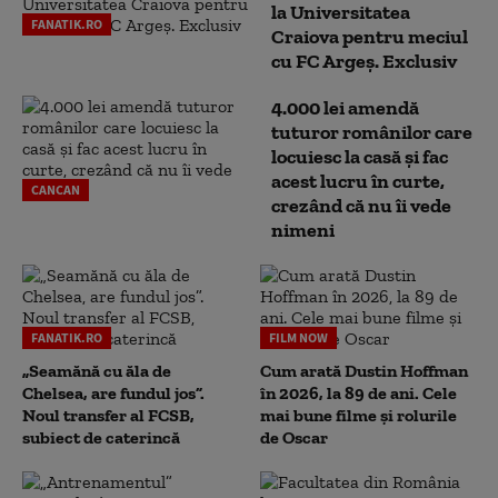
la Universitatea
FANATIK.RO
Craiova pentru meciul
cu FC Argeş. Exclusiv
4.000 lei amendă
tuturor românilor care
locuiesc la casă și fac
acest lucru în curte,
CANCAN
crezând că nu îi vede
nimeni
FANATIK.RO
FILM NOW
„Seamănă cu ăla de
Cum arată Dustin Hoffman
Chelsea, are fundul jos”.
în 2026, la 89 de ani. Cele
Noul transfer al FCSB,
mai bune filme și rolurile
subiect de caterincă
de Oscar