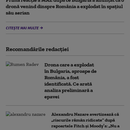
Prima reacție a MAE după ce Bulgaria a anunţat că o
dronă venind dinspre România a explodat în spaţiul
său aerian
CITEȘTE MAI MULTE
Recomandările redacţiei
Drona care a explodat
în Bulgaria, aproape de
România, a fost
identificată. Ce arată
analiza preliminară a
epavei
Alexandru Nazare avertizează că
„riscurile rămân ridicate” după
rapoartele Fitch și Moody’s: „Nu a