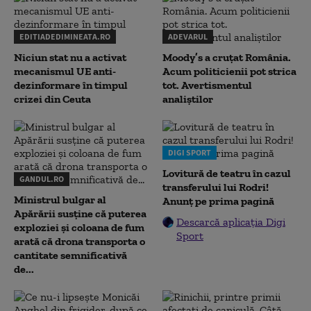
EDITIADEDIMINEATA.RO
ADEVARUL
Niciun stat nu a activat
Moody’s a cruțat România.
mecanismul UE anti-
Acum politicienii pot strica
dezinformare în timpul
tot. Avertismentul
crizei din Ceuta
analiștilor
DIGI SPORT
Lovitură de teatru în cazul
GANDUL.RO
transferului lui Rodri!
Ministrul bulgar al
Anunț pe prima pagină
Apărării susține că puterea
Descarcă aplicația Digi
exploziei și coloana de fum
Sport
arată că drona transporta o
cantitate semnificativă
de...