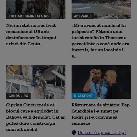
EDITIADEDIMINEATA.RO
ADEVARUL
Niciun stat nu a activat
„Mi-a aruncat numărul în
mecanismul UE anti-
prăpastie”. Pățania unui
dezinformare în timpul
turist român în Thassos: a
crizei din Ceuta
parcat într-o zonă unde era
interzis, iar un localnic i-
a...
GANDUL.RO
DIGI SPORT
Ciprian Ciucu crede că
Răsturnare de situație: Pep
blocul care a explodat în
Guardiola l-a sunat pe
Rahova va fi demolat. Cât ar
Rodri și l-a convins să
putea dura construcția
semneze
unui alt imobil
Descarcă aplicația Digi