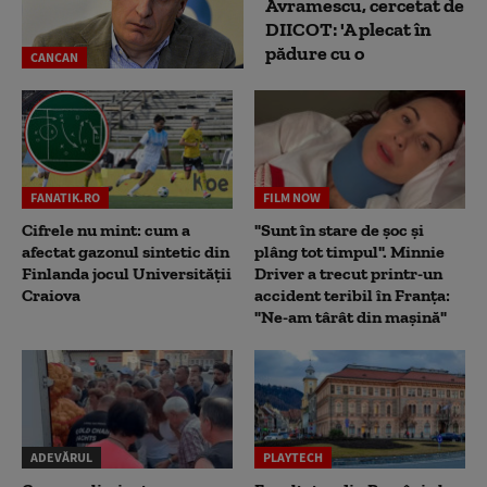
Avramescu, cercetat de
DIICOT: 'A plecat în
pădure cu o
CANCAN
FANATIK.RO
FILM NOW
Cifrele nu mint: cum a
"Sunt în stare de șoc și
afectat gazonul sintetic din
plâng tot timpul". Minnie
Finlanda jocul Universității
Driver a trecut printr-un
Craiova
accident teribil în Franța:
"Ne-am târât din mașină"
ADEVĂRUL
PLAYTECH