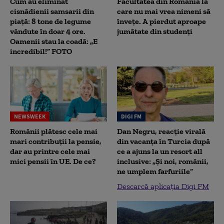
Cum au eliminat
Facultatea din România la
cisnădienii samsarii din
care nu mai vrea nimeni să
piață: 8 tone de legume
înveţe. A pierdut aproape
vândute în doar 4 ore.
jumătate din studenţi
Oamenii stau la coadă: „E
incredibil!” FOTO
NEWSWEEK
DIGI FM
Românii plătesc cele mai
Dan Negru, reacție virală
mari contribuții la pensie,
din vacanța în Turcia după
dar au printre cele mai
ce a ajuns la un resort all
mici pensii în UE. De ce?
inclusive: „Și noi, românii,
ne umplem farfuriile”
Descarcă aplicația Digi FM