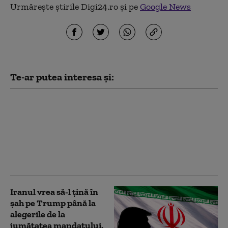
Urmărește știrile Digi24.ro și pe
Google News
Te-ar putea interesa și:
România a trimis o
alertă timpurie către
Comisia Europeană și
statele UE, în contextul
secetei severe, anunță
Ministerul Energiei
Iranul vrea să-l țină în
șah pe Trump până la
alegerile de la
jumătatea mandatului.