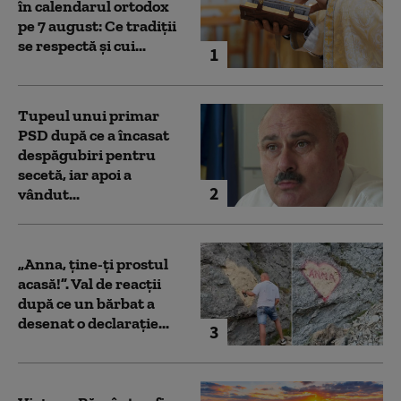
în calendarul ortodox
pe 7 august: Ce tradiții
se respectă și cui...
1
Tupeul unui primar
PSD după ce a încasat
despăgubiri pentru
secetă, iar apoi a
2
vândut...
„Anna, ţine-ţi prostul
acasă!”. Val de reacții
după ce un bărbat a
desenat o declarație...
3