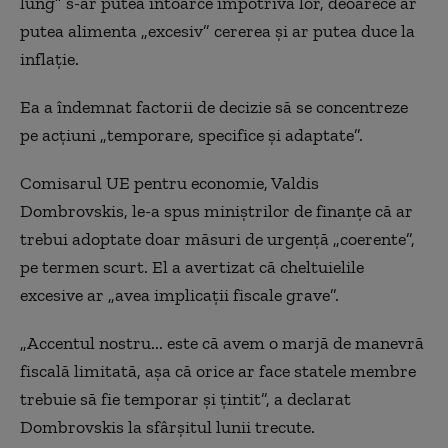
lung” s-ar putea întoarce împotriva lor, deoarece ar
putea alimenta „excesiv” cererea și ar putea duce la
inflație.
Ea a îndemnat factorii de decizie să se concentreze
pe acțiuni „temporare, specifice și adaptate”.
Comisarul UE pentru economie, Valdis
Dombrovskis, le-a spus miniștrilor de finanțe că ar
trebui adoptate doar măsuri de urgență „coerente”,
pe termen scurt. El a avertizat că cheltuielile
excesive ar „avea implicații fiscale grave”.
„Accentul nostru... este că avem o marjă de manevră
fiscală limitată, așa că orice ar face statele membre
trebuie să fie temporar și țintit”, a declarat
Dombrovskis la sfârșitul lunii trecute.