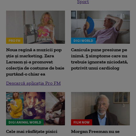
Sport
PRO FM
DIGI WORLD
Noua regină a muzicii pop
Canicula pune presiune pe
știe și marketing. Zara
inimă. 5 simptome care nu
Larsson și-a promovat
trebuie ignorate niciodată,
colecția de costume de baie
potrivit unui cardiolog
purtând-o chiar ea
Descarcă aplicația Pro FM
DIGI ANIMAL WORLD
FILM NOW
Cele mai răsfățate pisici
Morgan Freeman nu se