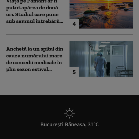
Viața pe Pământ ar fi
putut apărea de două
ori. Studiul care pune
sub semnul întrebării...
4
Anchetă la un spital din
cauza numărului mare
de concedii medicale în
plin sezon estival...
5
București Băneasa, 31°C