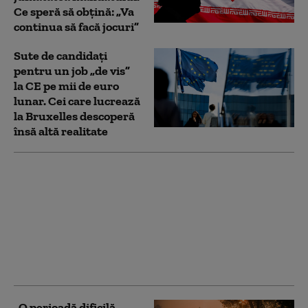
Ce speră să obțină: „Va
continua să facă jocuri”
Sute de candidați
pentru un job „de vis”
la CE pe mii de euro
lunar. Cei care lucrează
la Bruxelles descoperă
însă altă realitate
Marja de manevră a lui
Donald Trump în
privința Iranului, din
ce în ce mai limitată:
liderul SUA este prins
între opțiuni
neatractive
„O perioadă dificilă