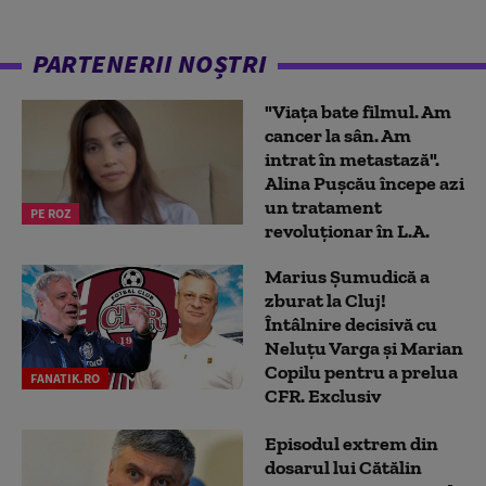
PARTENERII NOȘTRI
"Viața bate filmul. Am
cancer la sân. Am
intrat în metastază".
Alina Pușcău începe azi
un tratament
PE ROZ
revoluționar în L.A.
Marius Şumudică a
zburat la Cluj!
Întâlnire decisivă cu
Neluţu Varga şi Marian
Copilu pentru a prelua
FANATIK.RO
CFR. Exclusiv
Episodul extrem din
dosarul lui Cătălin