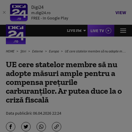
Digi24
VIEW
m.digi24.ro
FREE - In Google Play
LIVE TV
LIVE FM
HOME
Știri
Externe
Europa
UE cere statelor membre să nu adopte măsuri ample pentru a compensa prețurile carburanților. Ar putea duce la o criză fiscală
UE cere statelor membre să nu
adopte măsuri ample pentru a
compensa prețurile
carburanților. Ar putea duce la o
criză fiscală
Data publicării:
06.04.2026 22:24