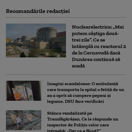
Recomandările redacţiei
Nuclearelectrica: „Mai
putem câștiga două-
trei zile”. Ce se
întâmplă cu reactorul 2
de la Cernavodă dacă
Dunărea continuă să
scadă
Imagini scandaloase: O ambulanță
care transporta la spital o fetiță de un
an a oprit să cumpere pepeni și
legume. DSU face verificări
Stânca vandalizată pe
Transfăgărășan. Ce le răspunde un
inspector de Poliție celor care
întreabă: „Dar ce a făcut?”