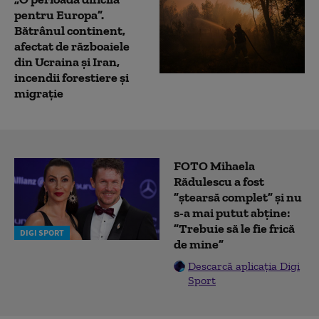
pentru Europa”.
Bătrânul continent,
afectat de războaiele
din Ucraina și Iran,
incendii forestiere și
migrație
FOTO Mihaela
Rădulescu a fost
”ștearsă complet” și nu
s-a mai putut abține:
”Trebuie să le fie frică
DIGI SPORT
de mine”
Descarcă aplicația Digi
Sport