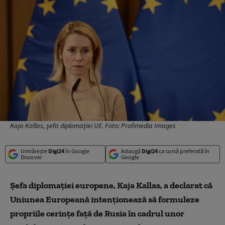
Kaja Kallas, șefa diplomației UE. Foto: Profimedia Images
Urmărește
Digi24
în Google
Adaugă
Digi24
ca sursă preferată în
Discover
Google
Șefa diplomației europene, Kaja Kallas, a declarat că
Uniunea Europeană intenționează să formuleze
propriile cerințe față de Rusia în cadrul unor