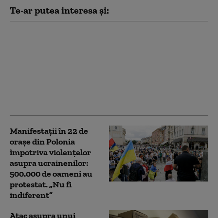
Te-ar putea interesa și:
„Este acum ori
niciodată”: Cât de
pregătită este UE să
accepte noi membri și
ce țară candidată este
cea mai apropiată de
aderare
Manifestații în 22 de
orașe din Polonia
împotriva violențelor
asupra ucrainenilor:
500.000 de oameni au
protestat. „Nu fi
indiferent”
Atac asupra unui