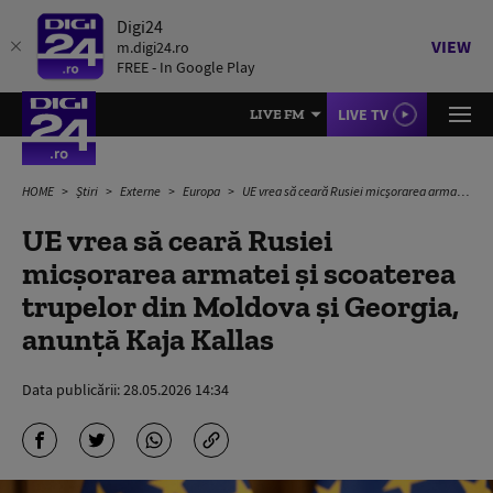
Digi24
VIEW
m.digi24.ro
FREE - In Google Play
LIVE TV
LIVE FM
HOME
Știri
Externe
Europa
UE vrea să ceară Rusiei micșorarea armatei și scoaterea trupelor din Moldova și Georgia, anunță Kaja Kallas
UE vrea să ceară Rusiei
micșorarea armatei și scoaterea
trupelor din Moldova și Georgia,
anunță Kaja Kallas
Data publicării:
28.05.2026 14:34