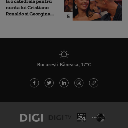
la o catedrală pentru
nunta lui Cristiano
Ronaldo şi Georgina...
5
București Băneasa, 17°C