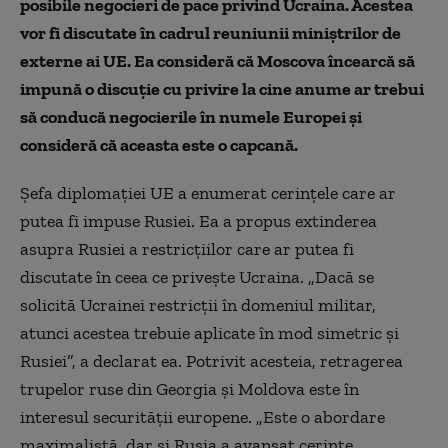
posibile negocieri de pace privind Ucraina. Acestea
vor fi discutate în cadrul reuniunii miniștrilor de
externe ai UE. Ea consideră că Moscova încearcă să
impună o discuție cu privire la cine anume ar trebui
să conducă negocierile în numele Europei și
consideră că aceasta este o capcană.
Șefa diplomației UE a enumerat cerințele care ar
putea fi impuse Rusiei. Ea a propus extinderea
asupra Rusiei a restricțiilor care ar putea fi
discutate în ceea ce privește Ucraina. „Dacă se
solicită Ucrainei restricții în domeniul militar,
atunci acestea trebuie aplicate în mod simetric și
Rusiei”, a declarat ea. Potrivit acesteia, retragerea
trupelor ruse din Georgia și Moldova este în
interesul securității europene. „Este o abordare
maximalistă, dar și Rusia a avansat cerințe