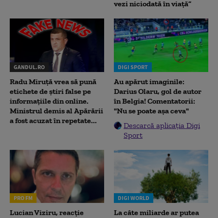
vezi niciodată în viață”
GANDUL.RO
DIGI SPORT
Radu Miruţă vrea să pună
Au apărut imaginile:
etichete de știri false pe
Darius Olaru, gol de autor
informațiile din online.
în Belgia! Comentatorii:
Ministrul demis al Apărării
"Nu se poate așa ceva"
a fost acuzat în repetate...
Descarcă aplicația Digi
Sport
PRO FM
DIGI WORLD
Lucian Viziru, reacție
La câte miliarde ar putea