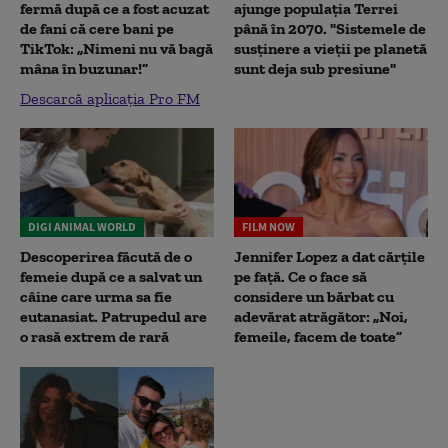
fermă după ce a fost acuzat
ajunge populația Terrei
de fani că cere bani pe
până în 2070. "Sistemele de
TikTok: „Nimeni nu vă bagă
susținere a vieții pe planetă
mâna în buzunar!”
sunt deja sub presiune"
Descarcă aplicația Pro FM
DIGI ANIMAL WORLD
FILM NOW
Descoperirea făcută de o
Jennifer Lopez a dat cărțile
femeie după ce a salvat un
pe față. Ce o face să
câine care urma sa fie
considere un bărbat cu
eutanasiat. Patrupedul are
adevărat atrăgător: „Noi,
o rasă extrem de rară
femeile, facem de toate”