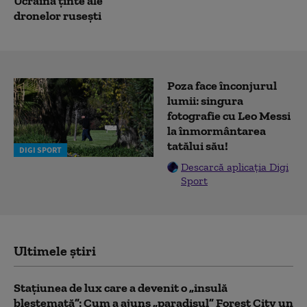
Ucraina ținte ale
dronelor rusești
Poza face înconjurul
lumii: singura
fotografie cu Leo Messi
la înmormântarea
tatălui său!
DIGI SPORT
Descarcă aplicația Digi
Sport
Ultimele știri
Stațiunea de lux care a devenit o „insulă
blestemată”: Cum a ajuns „paradisul” Forest City un