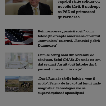
capabil să fie solidar cu
nevoile țării. E nedrept
ca PSD să primească
guvernarea
Reîntoarcerea „panicii roșii”: cum
folosește dreapta americană cuvântul
„comunism” ca armă. „Fanatici și fără
Dumnezeu”
Cum se scurg bani din sistemul de
sănătate. Șeful CNAS: „De unde ne-am
dat seama? Au uitat să întrebe dacă
pacienții mai sunt în viață”
„Dacă Rusia ia țările baltice, vom fi
acolo”: Ferma de la capătul lumii unde
magnați ai tehnologiei vor să
supraviețuiască apocalipsei