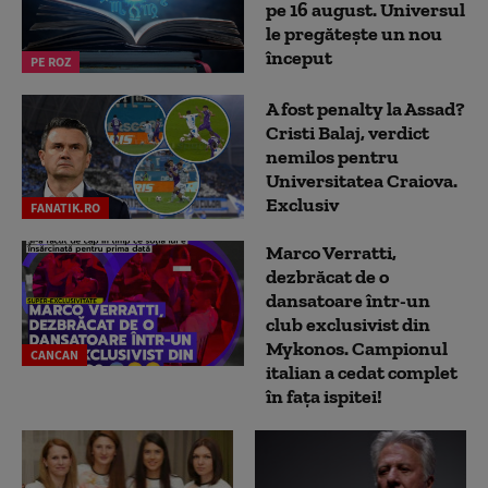
pe 16 august. Universul
le pregătește un nou
început
PE ROZ
A fost penalty la Assad?
Cristi Balaj, verdict
nemilos pentru
Universitatea Craiova.
Exclusiv
FANATIK.RO
Marco Verratti,
dezbrăcat de o
dansatoare într-un
club exclusivist din
Mykonos. Campionul
CANCAN
italian a cedat complet
în fața ispitei!