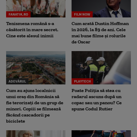
FANATIK.RO
FILM NOW
Tenismena română s-a
Cum arată Dustin Hoffman
căsătorit în mare secret.
în 2026, la 89 de ani. Cele
Cine este alesul inimii
mai bune filme și rolurile
de Oscar
ADEVĂRUL
PLAYTECH
Cum au ajuns localnicii
Poate Poliția să stea cu
unui oraș din România să
radarul ascuns după un
fie terorizați de un grup de
copac sau un panou? Ce
minori. Copiii se filmează
spune Codul Rutier
făcând cascadorii pe
biciclete