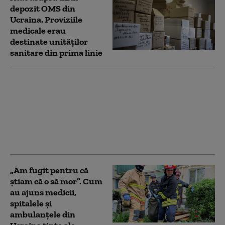
depozit OMS din
Ucraina. Proviziile
medicale erau
destinate unităților
sanitare din prima linie
Zelenski anunță o
desfășurare masivă de
militari nord-coreeni
în Rusia. Noua
estimare o depășește
pe cea din iulie
„Am fugit pentru că
știam că o să mor”. Cum
au ajuns medicii,
spitalele și
ambulanțele din