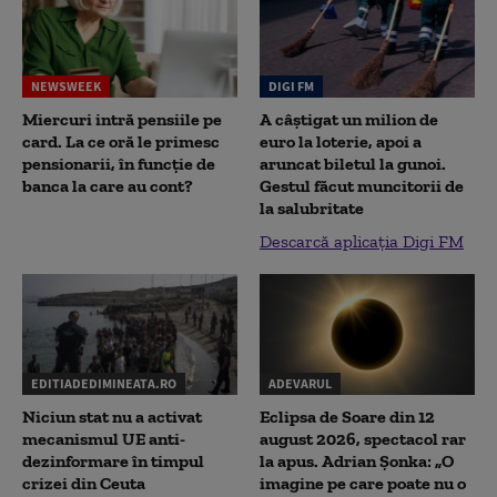
NEWSWEEK
DIGI FM
Miercuri intră pensiile pe
A câștigat un milion de
card. La ce oră le primesc
euro la loterie, apoi a
pensionarii, în funcție de
aruncat biletul la gunoi.
banca la care au cont?
Gestul făcut muncitorii de
la salubritate
Descarcă aplicația Digi FM
EDITIADEDIMINEATA.RO
ADEVARUL
Niciun stat nu a activat
Eclipsa de Soare din 12
mecanismul UE anti-
august 2026, spectacol rar
dezinformare în timpul
la apus. Adrian Șonka: „O
crizei din Ceuta
imagine pe care poate nu o