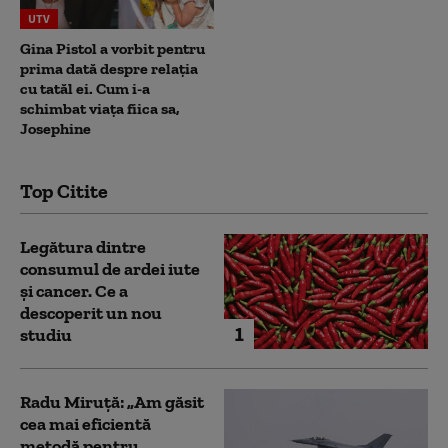
UTV
Gina Pistol a vorbit pentru
prima dată despre relația
cu tatăl ei. Cum i-a
schimbat viața fiica sa,
Josephine
Top Citite
Legătura dintre
consumul de ardei iute
și cancer. Ce a
descoperit un nou
1
studiu
Radu Miruță: „Am găsit
cea mai eficientă
metodă pentru