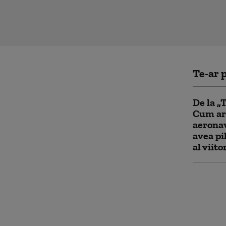
Te-ar p
De la „
Cum ar
aeronav
avea pi
al viito
Cum fu
noua re
„sociali
Kremlin
Occiden