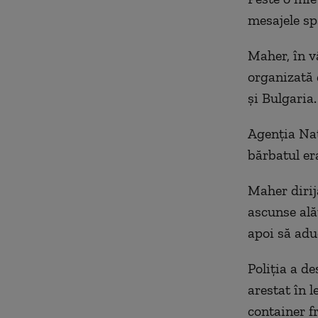
mesajele spa
Maher, în v
organizată 
și Bulgaria.
Agenția Naț
bărbatul er
Maher dirij
ascunse alăt
apoi să aduc
Poliția a d
arestat în 
container f