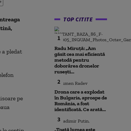
e
TOP CITITE
întreaga
tină,
1
Radu Miruță: „Am
 a pledat
găsit cea mai eficientă
metodă pentru
doborârea dronelor
rusești...
elefon
2
Drona care a explodat
în Bulgaria, aproape de
hisoare pe
România, a fost
eaua
identificată. Ce arată...
3
„Toată lumea este
 le conțin