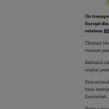
Un transpor
Europă din 
relateaz
B
Thomas Mahe
vinovat pen
Bărbatul câ
criptat pent
Este primul
baza mesaje
Encrochat.
Peste o mie 