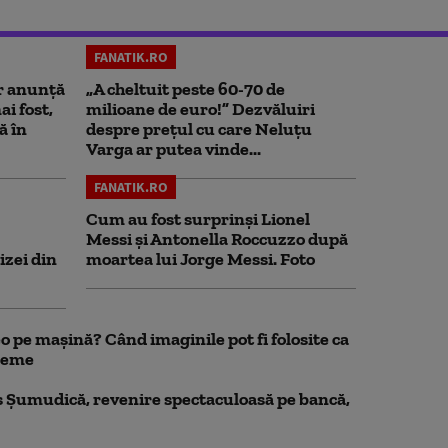
FANATIK.RO
r anunță
„A cheltuit peste 60-70 de
i fost,
milioane de euro!” Dezvăluiri
ă în
despre prețul cu care Neluțu
Varga ar putea vinde...
FANATIK.RO
Cum au fost surprinși Lionel
Messi și Antonella Roccuzzo după
izei din
moartea lui Jorge Messi. Foto
 pe mașină? Când imaginile pot fi folosite ca
bleme
 Șumudică, revenire spectaculoasă pe bancă,