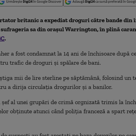
Urmărește
Digi24
în Google Discover
Adaugă
Digi24
ca sursă preferată în Googl
tator britanic a expediat droguri către bande din 
sufrageria sa din orașul Warrington, în plină caran
BC
.
r a fost condamnat la 14 ani de închisoare după ce
tru trafic de droguri și spălare de bani.
știga mii de lire sterline pe săptămână, folosind un t
ru a dirija circulația drogurilor și a banilor.
 șef al unei grupări de crimă orgnizată trimis la înc
lor obținute atunci când poliția franceză a spart reț
de suspecți au fost arestați pe baza dovezilor pe care