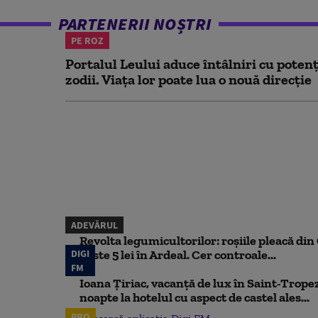
PARTENERII NOȘTRI
PE ROZ
Portalul Leului aduce întâlniri cu potenț
zodii. Viața lor poate lua o nouă direcție
ADEVĂRUL
Revolta legumicultorilor: roșiile pleacă din O
DIGI
peste 5 lei în Ardeal. Cer controale...
FM
Ioana Țiriac, vacanță de lux în Saint-Tropez
noapte la hotelul cu aspect de castel ales...
PRO