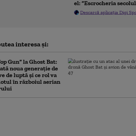
el: ”Escrocheria secolu
Descarcă aplicația Digi Sp
utea interesa și:
Top Gun” la Ghost Bat:
ată noua generație de
e de luptă și ce rol va
lotul în războiul aerian
rului
ncționează Sovintern,
țea internațională a
știlor” cu care
ul atrage recruți din
t în armata Rusiei