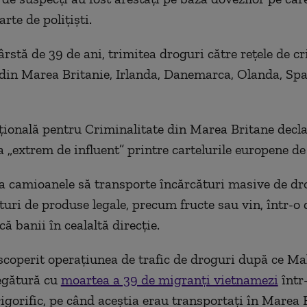
rte de polițiști.
ârstă de 39 de ani, trimitea droguri către rețele de c
din Marea Britanie, Irlanda, Danemarca, Olanda, Spa
ională pentru Criminalitate din Marea Britane decla
a „extrem de influent” printre cartelurile europene de
a camioanele să transporte încărcături masive de dr
uri de produse legale, precum fructe sau vin, într-o d
ă banii în cealaltă direcție.
escoperit operațiunea de trafic de droguri după ce Ma
legătură cu
moartea a 39 de migranți vietnamezi
într
rigorific, pe când aceștia erau transportați în Marea 