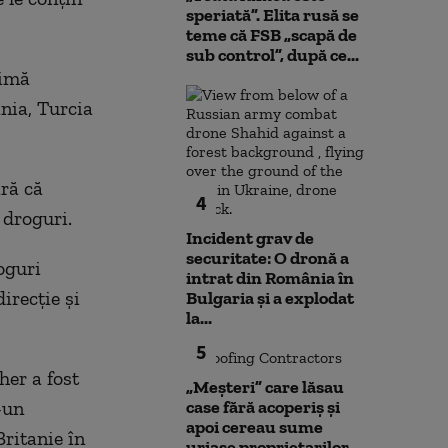
speriată”. Elita rusă se
teme că FSB „scapă de
sub control”, după ce...
rimă
nia, Turcia
ră că
4
 droguri.
Incident grav de
securitate: O dronă a
oguri
intrat din România în
irecție și
Bulgaria şi a explodat
la...
5
her a fost
„Meșteri” care lăsau
-un
case fără acoperiș și
apoi cereau sume
Britanie în
uriașe proprietarilor