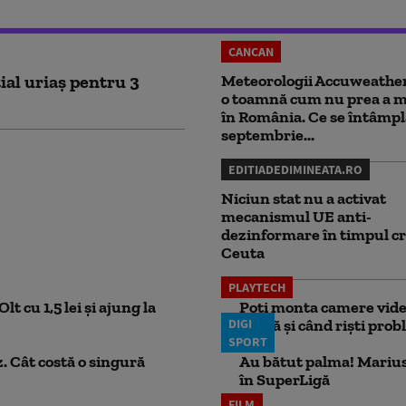
CANCAN
ial uriaș pentru 3
Meteorologii Accuweathe
o toamnă cum nu prea a ma
în România. Ce se întâmpl
septembrie...
EDITIADEDIMINEATA.RO
Niciun stat nu a activat
mecanismul UE anti-
dezinformare în timpul cr
Ceuta
PLAYTECH
lt cu 1,5 lei și ajung la
Poți monta camere video
DIGI
probă și când riști pro
SPORT
. Cât costă o singură
Au bătut palma! Marius
în SuperLigă
FILM