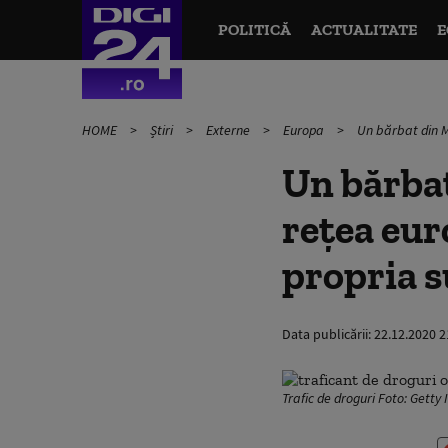
POLITICĂ
ACTUALITATE
E
HOME
Știri
Externe
Europa
Un bărbat din M
Un bărbat
rețea eur
propria s
Data publicării:
22.12.2020 2
Trafic de droguri Foto: Getty