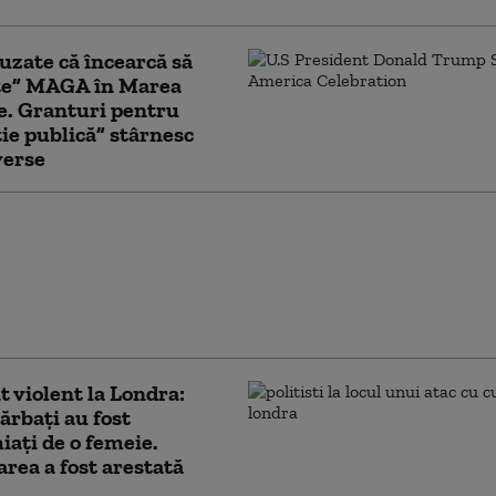
uzate că încearcă să
te” MAGA în Marea
e. Granturi pentru
ie publică” stârnesc
verse
ul de externe britanic a
 să răspundă la
ton dacă îl mai
ră pe Trump „idiot,
şi misogin”
t violent la Londra:
ărbaţi au fost
iaţi de o femeie.
rea a fost arestată