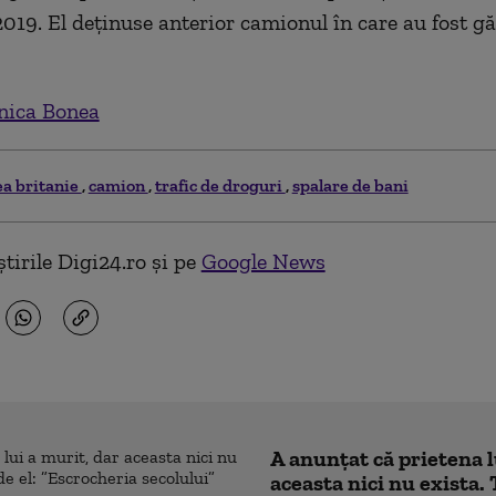
019. El deținuse anterior camionul în care au fost gă
ica Bonea
a britanie
camion
trafic de droguri
spalare de bani
tirile Digi24.ro și pe
Google News
A anunțat că prietena l
aceasta nici nu exista. 