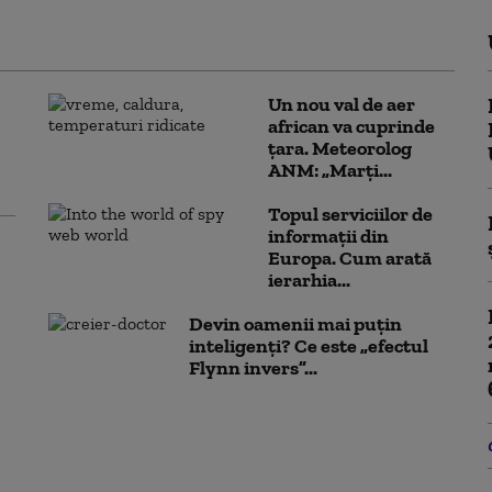
Un nou val de aer
african va cuprinde
țara. Meteorolog
ANM: „Marți...
Topul serviciilor de
informații din
Europa. Cum arată
ierarhia...
Devin oamenii mai puțin
inteligenți? Ce este „efectul
Flynn invers”...