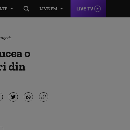
LIVE TV
LTE
LIVE FM
ragerie
ucea o
ri din