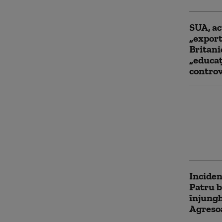
SUA, ac
„expor
Britani
„educaț
contro
Ministr
refuzat
Washing
conside
rasist 
Inciden
Patru b
înjungh
Agresoa