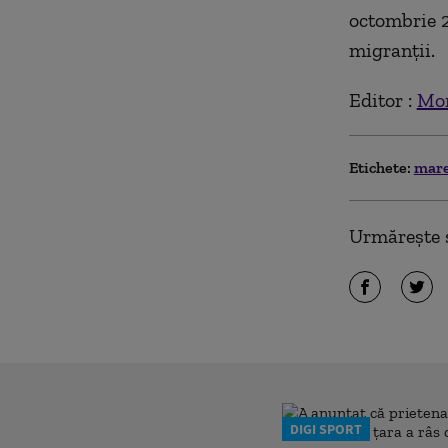
octombrie 2
migranții.
Editor :
Mon
Etichete:
mare
Urmărește ș
DIGI SPORT