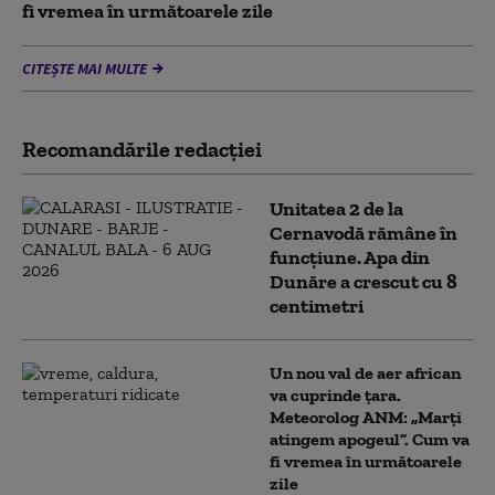
fi vremea în următoarele zile
CITEȘTE MAI MULTE
Recomandările redacţiei
Unitatea 2 de la
Cernavodă rămâne în
funcțiune. Apa din
Dunăre a crescut cu 8
centimetri
Un nou val de aer african
va cuprinde țara.
Meteorolog ANM: „Marți
atingem apogeul”. Cum va
fi vremea în următoarele
zile