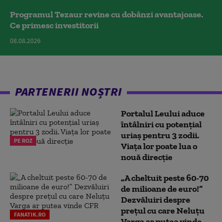
Programul Tezaur revine cu dobânzi avantajoase.
Ce primesc investitorii
08.08.2026
PARTENERII NOȘTRI
Portalul Leului aduce
întâlniri cu potențial
uriaș pentru 3 zodii.
PE ROZ
Viața lor poate lua o
nouă direcție
„A cheltuit peste 60-70
de milioane de euro!”
Dezvăluiri despre
prețul cu care Neluțu
FANATIK.RO
Varga ar putea vinde