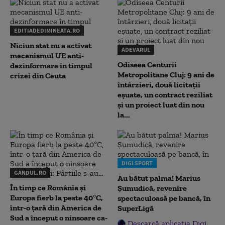
EDITIADEDIMINEATA.RO
Niciun stat nu a activat
ADEVARUL
mecanismul UE anti-
Odiseea Centurii
dezinformare în timpul
Metropolitane Cluj: 9 ani de
crizei din Ceuta
întârzieri, două licitații
eșuate, un contract reziliat
și un proiect luat din nou
la...
DIGI SPORT
GANDUL.RO
Au bătut palma! Marius
În timp ce România și
Șumudică, revenire
Europa fierb la peste 40°C,
spectaculoasă pe bancă, în
într-o țară din America de
SuperLigă
Sud a început o ninsoare ca-
Descarcă aplicația Digi