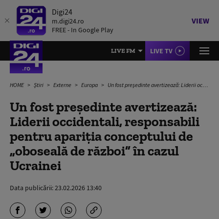
Digi24
VIEW
m.digi24.ro
FREE - In Google Play
LIVE TV
LIVE FM
HOME
Știri
Externe
Europa
Un fost președinte avertizează: Liderii occidentali, responsabili pentru apariția conceptului de „oboseală de război” în cazul Ucrainei
Un fost președinte avertizează:
Liderii occidentali, responsabili
pentru apariția conceptului de
„oboseală de război” în cazul
Ucrainei
Data publicării:
23.02.2026 13:40