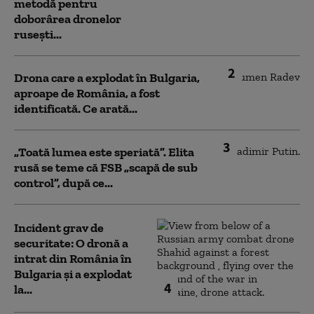
metodă pentru
doborârea dronelor
rusești...
2
Drona care a explodat în Bulgaria,
aproape de România, a fost
identificată. Ce arată...
3
„Toată lumea este speriată”. Elita
rusă se teme că FSB „scapă de sub
control”, după ce...
Incident grav de
securitate: O dronă a
intrat din România în
Bulgaria şi a explodat
4
la...