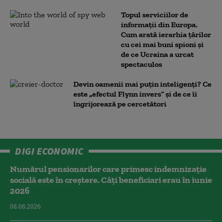
Topul serviciilor de
informații din Europa.
Cum arată ierarhia țărilor
cu cei mai buni spioni și
de ce Ucraina a urcat
spectaculos
Devin oamenii mai puțin inteligenți? Ce
este „efectul Flynn invers” și de ce îi
îngrijorează pe cercetători
DIGI ECONOMIC
Numărul pensionarilor care primesc indemnizaţie
socială este în creștere. Câți beneficiari erau în iunie
2026
08.08.2026