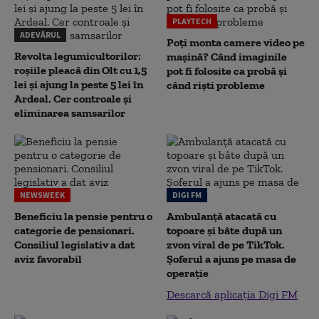
PLAYTECH
ADEVĂRUL
Poți monta camere video pe
Revolta legumicultorilor:
mașină? Când imaginile
roșiile pleacă din Olt cu 1,5
pot fi folosite ca probă și
lei și ajung la peste 5 lei în
când riști probleme
Ardeal. Cer controale și
eliminarea samsarilor
NEWSWEEK
DIGI FM
Beneficiu la pensie pentru o
Ambulanță atacată cu
categorie de pensionari.
topoare și bâte după un
Consiliul legislativ a dat
zvon viral de pe TikTok.
aviz favorabil
Șoferul a ajuns pe masa de
operație
Descarcă aplicația Digi FM