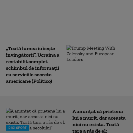
sancțiunile împotriva
Rusiei: pentru prima
dată, este vizată și flota
fantomă a lui Vladimir
Putin
„Toată lumea iubește
învingătorii”. Ucraina a
restabilit complet
schimbul de informații
cu serviciile secrete
americane (Politico)
A anunțat că prietena
lui a murit, dar aceasta
nici nu exista. Toată
DIGI SPORT
țara a râs de el: