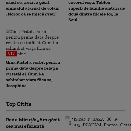
când s-a trezit a găsit
covorul roșu. Tablou
animalul atârnat de volan:
superb de familie alături de
„Noroc că se mișcă greu”
două dintre fiicele lor, la
Seul
UTV
Gina Pistol a vorbit pentru
prima dată despre relația
cu tatăl ei. Cum i-a
schimbat viața fiica sa,
Josephine
Top Citite
Radu Miruță: „Am găsit
1
cea mai eficientă