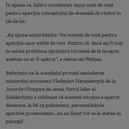
În opinia sa, liderii occidentali înșiși sunt de vină
pentru apariția conceptului de oboseală de război în
țările lor.
„Aș spune autorităților: Voi sunteți de vină pentru
apariția unor astfel de voci. Pentru că, dacă ați fi luat
în serios problema sprijinirii Ucrainei de la început,
acestea nu ar fi apărut”, a remarcat Wałęsa.
Referindu-se la scandalul privind excluderea
schiorului ucrainean Vladyslav Heraskevych de la
Jocurile Olimpice de iarnă, fostul lider al
Solidarității a subliniat că această situație a apărut
deoarece, la fel ca politicienii, personalitățile
sportive proeminente „nu au făcut tot ce le stătea în
putință”.