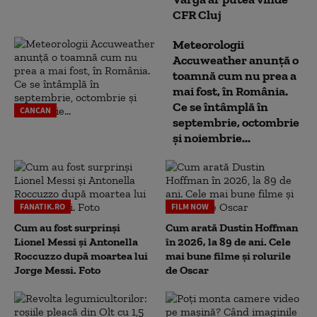
CFR Cluj
Meteorologii
Accuweather anunță o
toamnă cum nu prea a
mai fost, în România.
Ce se întâmplă în
CANCAN
septembrie, octombrie
și noiembrie...
FANATIK.RO
FILM NOW
Cum au fost surprinși
Cum arată Dustin Hoffman
Lionel Messi și Antonella
în 2026, la 89 de ani. Cele
Roccuzzo după moartea lui
mai bune filme și rolurile
Jorge Messi. Foto
de Oscar