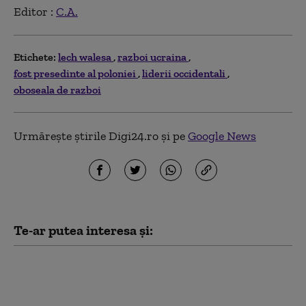
Editor :
C.A.
Etichete:
lech walesa
razboi ucraina
fost presedinte al poloniei
liderii occidentali
oboseala de razboi
Urmărește știrile Digi24.ro și pe
Google News
Te-ar putea interesa și:
Cum funcționează
Sovintern, noua rețea
internațională a