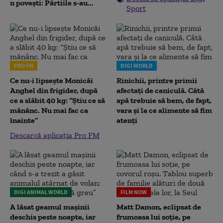
n povești: Pârtiile s-au...
Sport
PRO FM
DIGI WORLD
Ce nu-i lipsește Monicăi
Rinichii, printre primii
Anghel din frigider, după
afectați de caniculă. Câtă
ce a slăbit 40 kg: “Știu ce să
apă trebuie să bem, de fapt,
mănânc. Nu mai fac ca
vara și la ce alimente să fim
înainte”
atenți
Descarcă aplicația Pro FM
DIGI ANIMAL WORLD
FILM NOW
A lăsat geamul mașinii
Matt Damon, eclipsat de
deschis peste noapte, iar
frumoasa lui soție, pe