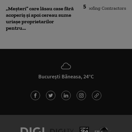
5
„Meșteri” care lăsau case fără
acoperiș și apoi cereau sume
uriașe proprietarilor
pentru...
București Băneasa, 24°C