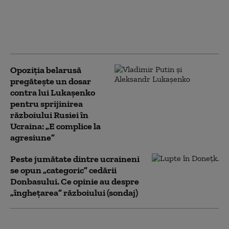
„socialiștilor” cu care
Kremlinul atrage
recruți din Occident în
armata Rusiei
Opoziția belarusă
pregătește un dosar
contra lui Lukașenko
pentru sprijinirea
războiului Rusiei în
Ucraina: „E complice la
agresiune”
Peste jumătate dintre ucraineni
se opun „categoric” cedării
Donbasului. Ce opinie au despre
„înghețarea” războiului (sondaj)
Senatul SUA a aprobat