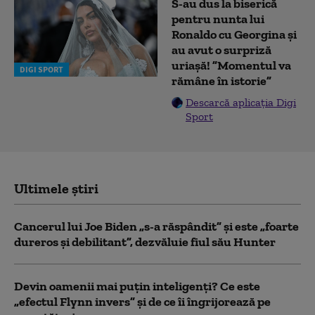
S-au dus la biserică
pentru nunta lui
Ronaldo cu Georgina și
au avut o surpriză
uriașă! ”Momentul va
DIGI SPORT
rămâne în istorie”
Descarcă aplicația Digi
Sport
Ultimele știri
Cancerul lui Joe Biden „s-a răspândit” şi este „foarte
dureros și debilitant”, dezvăluie fiul său Hunter
Devin oamenii mai puțin inteligenți? Ce este
„efectul Flynn invers” și de ce îi îngrijorează pe