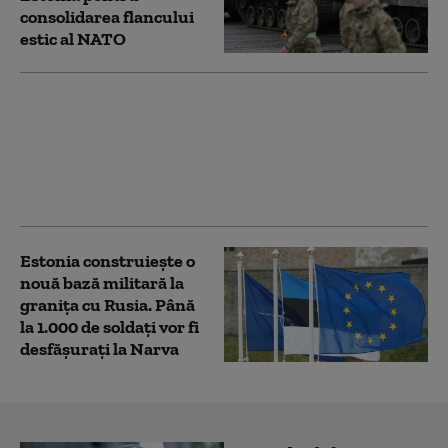
consolidarea flancului
estic al NATO
Școlile din Estonia vor
să se „blindeze”, pentru
a face față unor atacuri
de drone. Soluția
tehnică găsită
Estonia construiește o
nouă bază militară la
granița cu Rusia. Până
la 1.000 de soldați vor fi
desfășurați la Narva