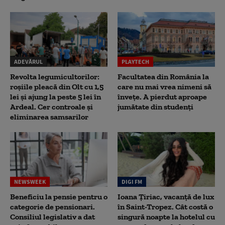
ADEVĂRUL
PLAYTECH
Revolta legumicultorilor:
Facultatea din România la
roșiile pleacă din Olt cu 1,5
care nu mai vrea nimeni să
lei și ajung la peste 5 lei în
înveţe. A pierdut aproape
Ardeal. Cer controale și
jumătate din studenţi
eliminarea samsarilor
NEWSWEEK
DIGI FM
Beneficiu la pensie pentru o
Ioana Țiriac, vacanță de lux
categorie de pensionari.
în Saint-Tropez. Cât costă o
Consiliul legislativ a dat
singură noapte la hotelul cu