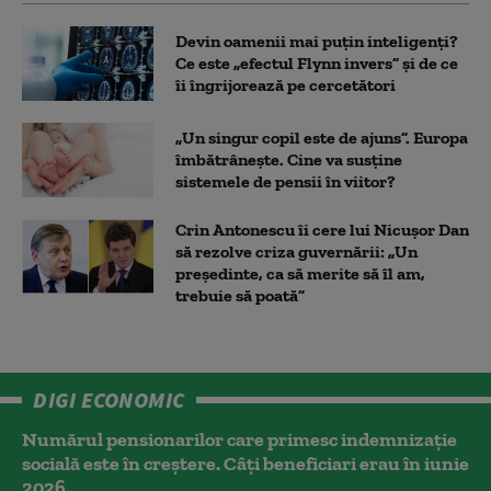
Devin oamenii mai puțin inteligenți?
Ce este „efectul Flynn invers” și de ce
îi îngrijorează pe cercetători
„Un singur copil este de ajuns”. Europa
îmbătrânește. Cine va susține
sistemele de pensii în viitor?
Crin Antonescu îi cere lui Nicușor Dan
să rezolve criza guvernării: „Un
președinte, ca să merite să îl am,
trebuie să poată”
DIGI ECONOMIC
Numărul pensionarilor care primesc indemnizaţie
socială este în creștere. Câți beneficiari erau în iunie
2026