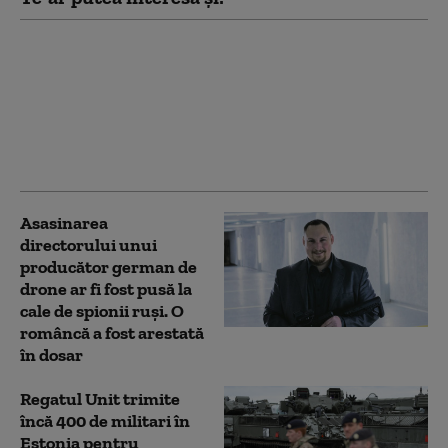
Topul serviciilor de
informații din Europa.
Cum arată ierarhia
țărilor cu cei mai buni
spioni și de ce Ucraina a
urcat spectaculos
Asasinarea
directorului unui
producător german de
drone ar fi fost pusă la
cale de spionii ruși. O
româncă a fost arestată
în dosar
Regatul Unit trimite
încă 400 de militari în
Estonia pentru