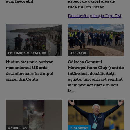
aviz favorabil
aspect de castel ales de
fiica lui Ion Țiriac
Descarcă aplicația Digi FM
EDITIADEDIMINEATA.RO
ADEVARUL
Niciun stat nu a activat
Odiseea Centurii
mecanismul UE anti-
Metropolitane Cluj: 9 ani de
dezinformare în timpul
întârzieri, două licitații
crizei din Ceuta
eșuate, un contract reziliat
și un proiect luat din nou
la...
GANDUL.RO
DIGI SPORT