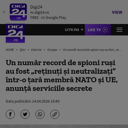
Digi24
VIEW
m.digi24.ro
FREE - In Google Play
LIVE TV
LIVE FM
HOME
Știri
Externe
Europa
Un număr record de spioni ruși au fost „reținuți și neutralizați” într-o țară membră NATO și UE, anunță serviciile secrete
Un număr record de spioni ruși
au fost „reținuți și neutralizați”
într-o țară membră NATO și UE,
anunță serviciile secrete
Data publicării:
14.04.2026 10:49