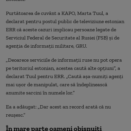
Purtătoarea de cuvânt a KAPO, Marta Tuul, a
declarat pentru postul public de televiziune estonian
ERR că aceste cazuri implicau persoane legate de
Serviciul Federal de Securitate al Rusiei (FSB) și de
agenția de informații militare, GRU.
„Deoarece serviciile de informații ruse nu pot opera
pe teritoriul estonian, acestea caută alte opțiuni”, a
declarat Tuul pentru ERR. „Caută așa-numiți agenți
mai ușor de manipulat, care să îndeplinească
anumite sarcini în numele lor.”
Ea a adăugat: „Dar acest an record arată că nu
reușesc.”
În mare parte oameni obișnuiți