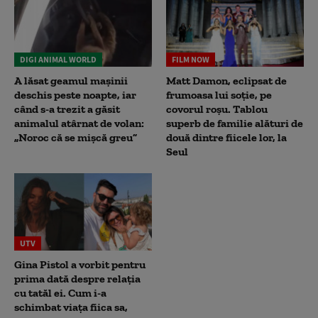
DIGI ANIMAL WORLD
FILM NOW
A lăsat geamul mașinii
Matt Damon, eclipsat de
deschis peste noapte, iar
frumoasa lui soție, pe
când s-a trezit a găsit
covorul roșu. Tablou
animalul atârnat de volan:
superb de familie alături de
„Noroc că se mișcă greu”
două dintre fiicele lor, la
Seul
UTV
Gina Pistol a vorbit pentru
prima dată despre relația
cu tatăl ei. Cum i-a
schimbat viața fiica sa,