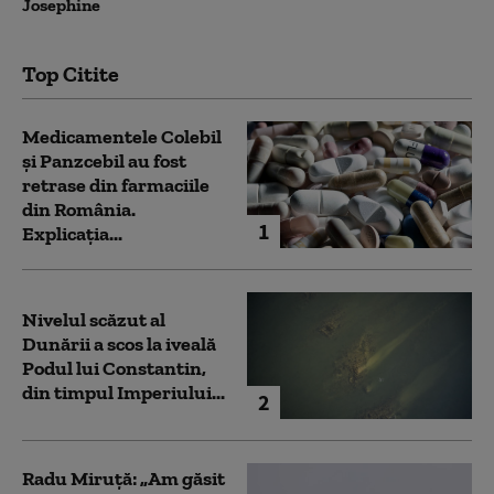
Josephine
Top Citite
Medicamentele Colebil
și Panzcebil au fost
retrase din farmaciile
din România.
1
Explicația...
Nivelul scăzut al
Dunării a scos la iveală
Podul lui Constantin,
din timpul Imperiului...
2
Radu Miruță: „Am găsit