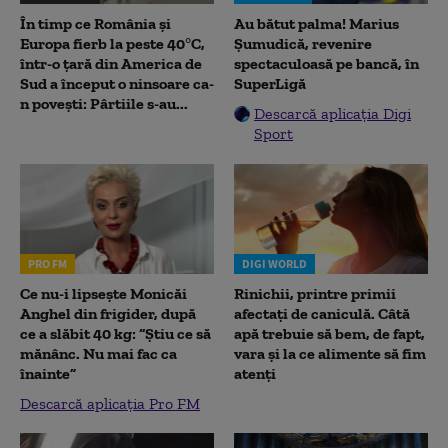
În timp ce România și
Au bătut palma! Marius
Europa fierb la peste 40°C,
Șumudică, revenire
într-o țară din America de
spectaculoasă pe bancă, în
Sud a început o ninsoare ca-
SuperLigă
n povești: Pârtiile s-au...
Descarcă aplicația Digi
Sport
PRO FM
DIGI WORLD
Ce nu-i lipsește Monicăi
Rinichii, printre primii
Anghel din frigider, după
afectați de caniculă. Câtă
ce a slăbit 40 kg: “Știu ce să
apă trebuie să bem, de fapt,
mănânc. Nu mai fac ca
vara și la ce alimente să fim
înainte”
atenți
Descarcă aplicația Pro FM