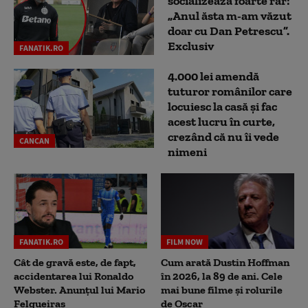
socializează foarte rar:
„Anul ăsta m-am văzut
doar cu Dan Petrescu”.
Exclusiv
FANATIK.RO
4.000 lei amendă
tuturor românilor care
locuiesc la casă și fac
acest lucru în curte,
crezând că nu îi vede
CANCAN
nimeni
FANATIK.RO
FILM NOW
Cât de gravă este, de fapt,
Cum arată Dustin Hoffman
accidentarea lui Ronaldo
în 2026, la 89 de ani. Cele
Webster. Anunțul lui Mario
mai bune filme și rolurile
Felgueiras
de Oscar