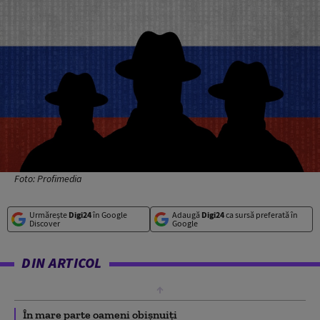
Foto: Profimedia
Urmărește
Digi24
în Google
Adaugă
Digi24
ca sursă preferată în
Discover
Google
DIN ARTICOL
În mare parte oameni obișnuiți