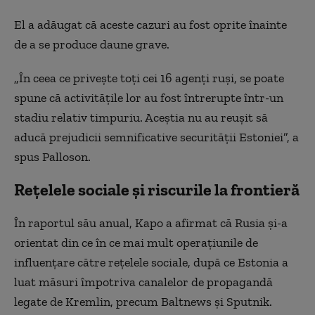
El a adăugat că aceste cazuri au fost oprite înainte
de a se produce daune grave.
„În ceea ce privește toți cei 16 agenți ruși, se poate
spune că activitățile lor au fost întrerupte într-un
stadiu relativ timpuriu. Aceștia nu au reușit să
aducă prejudicii semnificative securității Estoniei”, a
spus Palloson.
Rețelele sociale și riscurile la frontieră
În raportul său anual, Kapo a afirmat că Rusia și-a
orientat din ce în ce mai mult operațiunile de
influențare către rețelele sociale, după ce Estonia a
luat măsuri împotriva canalelor de propagandă
legate de Kremlin, precum Baltnews și Sputnik.