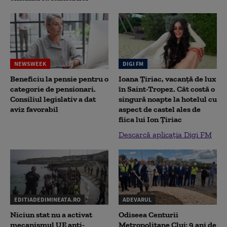
NEWSWEEK
DIGI FM
Beneficiu la pensie pentru o
Ioana Țiriac, vacanță de lux
categorie de pensionari.
în Saint-Tropez. Cât costă o
Consiliul legislativ a dat
singură noapte la hotelul cu
aviz favorabil
aspect de castel ales de
fiica lui Ion Țiriac
Descarcă aplicația Digi FM
EDITIADEDIMINEATA.RO
ADEVARUL
Niciun stat nu a activat
Odiseea Centurii
mecanismul UE anti-
Metropolitane Cluj: 9 ani de