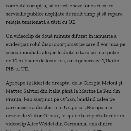
combată corupția, să direcționeze fonduri către
serviciile publice neglijate de mult timp și să repare
relația tensionată a țării cu UE.
Un videoclip de două minute difuzat în ianuarie a
evidențiat rolul disproporționat pe care îl vor juca pe
scena mondială alegerile dintr-o țară cu mai puțin
de 10 milioane de locuitori, care generează 1,1% din
PIB-ul UE.
Aproape 12 lideri de dreapta, de la Giorgia Meloni și
Matteo Salvini din Italia până la Marine Le Pen din
Franța, l-au susținut pe Orban, lăudând calea pe
care acesta a deschis-o în Ungaria. „Europa are
nevoie de Viktor Orban”, le spune telespectatorilor în
videoclip Alice Weidel din Germania, una dintre