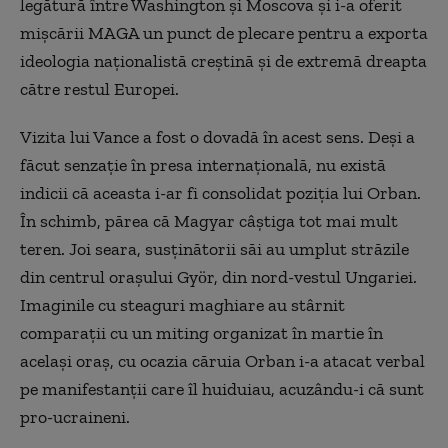
legătură între Washington și Moscova și i-a oferit
mișcării MAGA un punct de plecare pentru a exporta
ideologia naționalistă creștină și de extremă dreapta
către restul Europei.
Vizita lui Vance a fost o dovadă în acest sens. Deși a
făcut senzație în presa internațională, nu există
indicii că aceasta i-ar fi consolidat poziția lui Orban.
În schimb, părea că Magyar câștiga tot mai mult
teren. Joi seara, susținătorii săi au umplut străzile
din centrul orașului Györ, din nord-vestul Ungariei.
Imaginile cu steaguri maghiare au stârnit
comparații cu un miting organizat în martie în
același oraș, cu ocazia căruia Orban i-a atacat verbal
pe manifestanții care îl huiduiau, acuzându-i că sunt
pro-ucraineni.