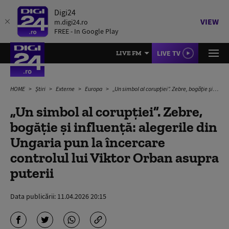
Digi24
VIEW
m.digi24.ro
FREE - In Google Play
LIVE TV
LIVE FM
HOME
Știri
Externe
Europa
„Un simbol al corupției”. Zebre, bogăție și influență: alegerile din Ungaria pun la încercare controlul lui Viktor Orban asupra puterii
„Un simbol al corupției”. Zebre,
bogăție și influență: alegerile din
Ungaria pun la încercare
controlul lui Viktor Orban asupra
puterii
Data publicării:
11.04.2026 20:15