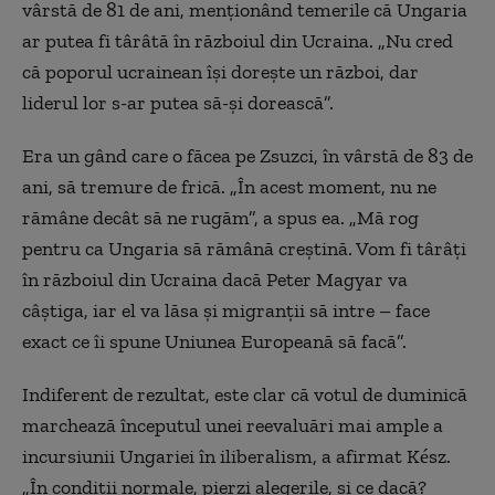
vârstă de 81 de ani, menționând temerile că Ungaria
ar putea fi târâtă în războiul din Ucraina. „Nu cred
că poporul ucrainean își dorește un război, dar
liderul lor s-ar putea să-și dorească”.
Era un gând care o făcea pe Zsuzci, în vârstă de 83 de
ani, să tremure de frică. „În acest moment, nu ne
rămâne decât să ne rugăm”, a spus ea. „Mă rog
pentru ca Ungaria să rămână creștină. Vom fi târâți
în războiul din Ucraina dacă Peter Magyar va
câștiga, iar el va lăsa și migranții să intre – face
exact ce îi spune Uniunea Europeană să facă”.
Indiferent de rezultat, este clar că votul de duminică
marchează începutul unei reevaluări mai ample a
incursiunii Ungariei în iliberalism, a afirmat Kész.
„În condiții normale, pierzi alegerile, și ce dacă?