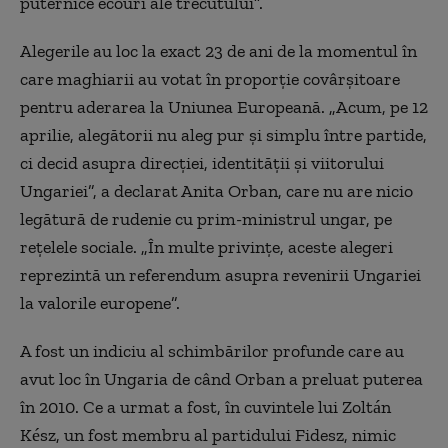
puternice ecouri ale trecutului”.
Alegerile au loc la exact 23 de ani de la momentul în
care maghiarii au votat în proporție covârșitoare
pentru aderarea la Uniunea Europeană. „Acum, pe 12
aprilie, alegătorii nu aleg pur și simplu între partide,
ci decid asupra direcției, identității și viitorului
Ungariei”, a declarat Anita Orban, care nu are nicio
legătură de rudenie cu prim-ministrul ungar, pe
rețelele sociale. „În multe privințe, aceste alegeri
reprezintă un referendum asupra revenirii Ungariei
la valorile europene”.
A fost un indiciu al schimbărilor profunde care au
avut loc în Ungaria de când Orban a preluat puterea
în 2010. Ce a urmat a fost, în cuvintele lui Zoltán
Kész, un fost membru al partidului Fidesz, nimic