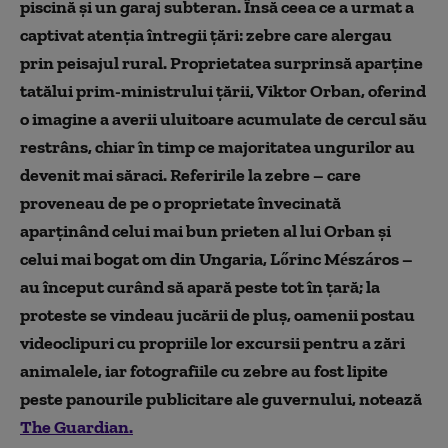
piscină și un garaj subteran. Însă ceea ce a urmat a
captivat atenția întregii țări: zebre care alergau
prin peisajul rural. Proprietatea surprinsă aparține
tatălui prim-ministrului țării, Viktor Orban, oferind
o imagine a averii uluitoare acumulate de cercul său
restrâns, chiar în timp ce majoritatea ungurilor au
devenit mai săraci. Referirile la zebre – care
proveneau de pe o proprietate învecinată
aparținând celui mai bun prieten al lui Orban și
celui mai bogat om din Ungaria, Lőrinc Mészáros –
au început curând să apară peste tot în țară; la
proteste se vindeau jucării de pluș, oamenii postau
videoclipuri cu propriile lor excursii pentru a zări
animalele, iar fotografiile cu zebre au fost lipite
peste panourile publicitare ale guvernului, notează
The Guardian.