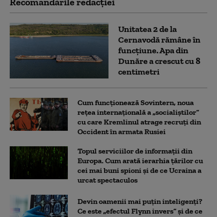
Recomandările redacţiei
Unitatea 2 de la
Cernavodă rămâne în
funcțiune. Apa din
Dunăre a crescut cu 8
centimetri
Cum funcționează Sovintern, noua
rețea internațională a „socialiștilor”
cu care Kremlinul atrage recruți din
Occident în armata Rusiei
Topul serviciilor de informații din
Europa. Cum arată ierarhia țărilor cu
cei mai buni spioni și de ce Ucraina a
urcat spectaculos
Devin oamenii mai puțin inteligenți?
Ce este „efectul Flynn invers” și de ce