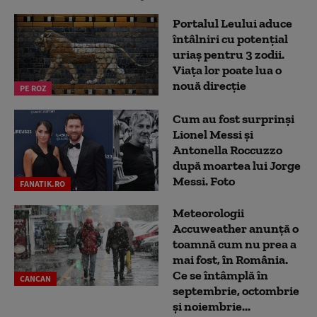
Portalul Leului aduce
întâlniri cu potențial
uriaș pentru 3 zodii.
Viața lor poate lua o
nouă direcție
PE ROZ
Cum au fost surprinși
Lionel Messi și
Antonella Roccuzzo
după moartea lui Jorge
Messi. Foto
FANATIK.RO
Meteorologii
Accuweather anunță o
toamnă cum nu prea a
mai fost, în România.
Ce se întâmplă în
CANCAN
septembrie, octombrie
și noiembrie...