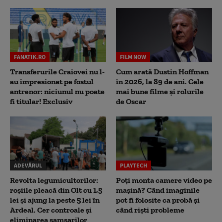
FANATIK.RO
FILM NOW
Transferurile Craiovei nu l-
Cum arată Dustin Hoffman
au impresionat pe fostul
în 2026, la 89 de ani. Cele
antrenor: niciunul nu poate
mai bune filme și rolurile
fi titular! Exclusiv
de Oscar
ADEVĂRUL
PLAYTECH
Revolta legumicultorilor:
Poți monta camere video pe
roșiile pleacă din Olt cu 1,5
mașină? Când imaginile
lei și ajung la peste 5 lei în
pot fi folosite ca probă și
Ardeal. Cer controale și
când riști probleme
eliminarea samsarilor