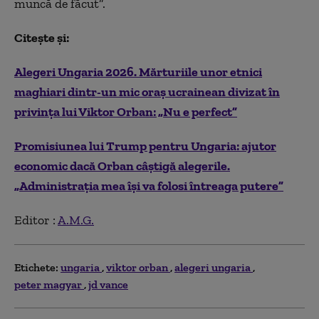
muncă de făcut”.
Citește și:
Alegeri Ungaria 2026. Mărturiile unor etnici
maghiari dintr-un mic oraș ucrainean divizat în
privința lui Viktor Orban: „Nu e perfect”
Promisiunea lui Trump pentru Ungaria: ajutor
economic dacă Orban câștigă alegerile.
„Administraţia mea își va folosi întreaga putere”
Editor :
A.M.G.
Etichete:
ungaria
viktor orban
alegeri ungaria
peter magyar
jd vance