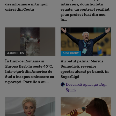
dezinformare în timpul
întârzieri, două licitații
crizei din Ceuta
eșuate, un contract reziliat
și un proiect luat din nou
la...
GANDUL.RO
DIGI SPORT
În timp ce România și
Au bătut palma! Marius
Europa fierb la peste 40°C,
Șumudică, revenire
într-o țară din America de
spectaculoasă pe bancă, în
Sud a început o ninsoare ca-
SuperLigă
n povești: Pârtiile s-au...
Descarcă aplicația Digi
Sport