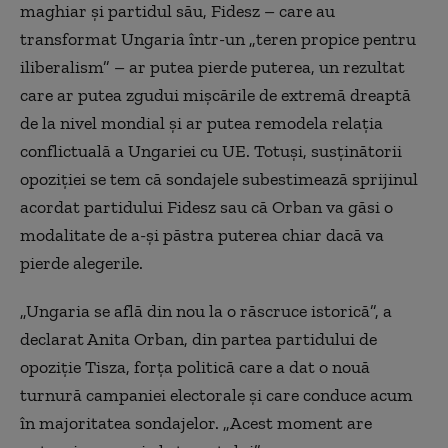
maghiar și partidul său, Fidesz – care au
transformat Ungaria într-un „teren propice pentru
iliberalism” – ar putea pierde puterea, un rezultat
care ar putea zgudui mișcările de extremă dreaptă
de la nivel mondial și ar putea remodela relația
conflictuală a Ungariei cu UE. Totuși, susținătorii
opoziției se tem că sondajele subestimează sprijinul
acordat partidului Fidesz sau că Orban va găsi o
modalitate de a-și păstra puterea chiar dacă va
pierde alegerile.
„Ungaria se află din nou la o răscruce istorică”, a
declarat Anita Orban, din partea partidului de
opoziție Tisza, forța politică care a dat o nouă
turnură campaniei electorale și care conduce acum
în majoritatea sondajelor. „Acest moment are