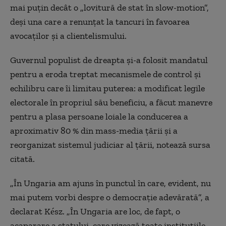
mai puțin decât o „lovitură de stat în slow-motion”,
deși una care a renunțat la tancuri în favoarea
avocaților și a clientelismului.
Guvernul populist de dreapta și-a folosit mandatul
pentru a eroda treptat mecanismele de control și
echilibru care îi limitau puterea: a modificat legile
electorale în propriul său beneficiu, a făcut manevre
pentru a plasa persoane loiale la conducerea a
aproximativ 80 % din mass-media țării și a
reorganizat sistemul judiciar al țării, notează sursa
citată.
„În Ungaria am ajuns în punctul în care, evident, nu
mai putem vorbi despre o democrație adevărată”, a
declarat Kész. „În Ungaria are loc, de fapt, o
acaparare a statului, care vizează toate instituțiile