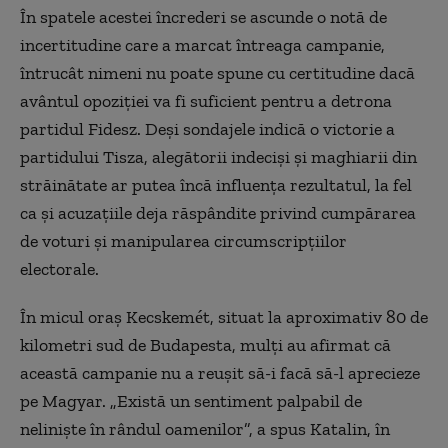
În spatele acestei încrederi se ascunde o notă de
incertitudine care a marcat întreaga campanie,
întrucât nimeni nu poate spune cu certitudine dacă
avântul opoziției va fi suficient pentru a detrona
partidul Fidesz. Deși sondajele indică o victorie a
partidului Tisza, alegătorii indeciși și maghiarii din
străinătate ar putea încă influența rezultatul, la fel
ca și acuzațiile deja răspândite privind cumpărarea
de voturi și manipularea circumscripțiilor
electorale.
În micul oraș Kecskemét, situat la aproximativ 80 de
kilometri sud de Budapesta, mulți au afirmat că
această campanie nu a reușit să-i facă să-l aprecieze
pe Magyar. „Există un sentiment palpabil de
neliniște în rândul oamenilor”, a spus Katalin, în