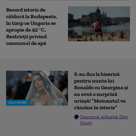
Record istoric de
căldură la Budapesta,
în timp ce Ungaria se
apropie de 42 °C.
Restricții privind
consumul de apă
S-au dus la biserică
pentru nunta lui
Ronaldo cu Georgina și
au avut o surpriză
uriașă! ”Momentul va
DIGI SPORT
rămâne în istorie”
Descarcă aplicația Digi
Sport