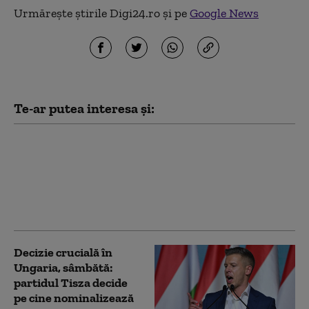
Urmărește știrile Digi24.ro și pe
Google News
Te-ar putea interesa și:
Partidul lui Peter
Magyar a anunțat pe
cine propune pentru
funcția de președinte
al Ungariei
Decizie crucială în
Ungaria, sâmbătă:
partidul Tisza decide
pe cine nominalizează