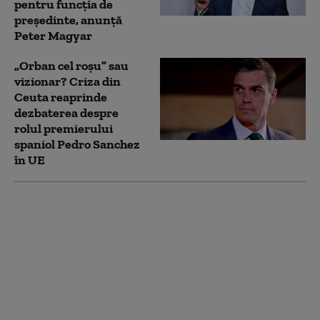
pentru funcția de
președinte, anunță
Peter Magyar
„Orban cel roșu” sau
vizionar? Criza din
Ceuta reaprinde
dezbaterea despre
rolul premierului
spaniol Pedro Sanchez
în UE
„Trebuie să-l alegem”:
Trump dă indicii
despre succesiune
într-o întâlnire privată
cu donatorii.
Avertismentul unui
oficial american