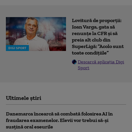
Lovitură de proporții:
Ioan Varga, gata să
renunțe la CFR și să
preia alt club din
SuperLigă: ”Acolo sunt
DIGI SPORT
toate condițiile”
Descarcă aplicația Digi
Sport
Ultimele știri
Danemarca încearcă să combată folosirea AI în
fraudarea examenelor. Elevii vor trebui să-şi
susţină oral eseurile