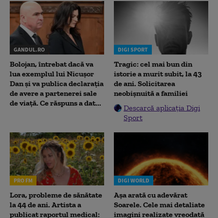
GANDUL.RO
DIGI SPORT
Bolojan, întrebat dacă va
Tragic: cel mai bun din
lua exemplul lui Nicușor
istorie a murit subit, la 43
Dan și va publica declarația
de ani. Solicitarea
de avere a partenerei sale
neobișnuită a familiei
de viață. Ce răspuns a dat...
Descarcă aplicația Digi
Sport
PRO FM
DIGI WORLD
Lora, probleme de sănătate
Așa arată cu adevărat
la 44 de ani. Artista a
Soarele. Cele mai detaliate
publicat raportul medical:
imagini realizate vreodată