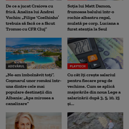
De ce a jucat Craiova cu
Soția lui Matt Damon,
frică. Analiza lui Andrei
frumoasa balului într-o
Vochin: „Filipe ‘Coelhinho’
rochie albastru regal,
trebuia să facă ce a făcut
mulată pe corp. Luciana a
Tromso cu CFR Cluj”
furat atenția la Seul
ADEVĂRUL
PLAYTECH
„Ne-am îmbolnăvit toți”.
Cu cât îți crește salariul
Coșmarul unor români într-
pentru fiecare prag de
una dintre cele mai
vechime. Cum se aplică
populare destinații din
majorările din noua Lege a
Albania: „Apa mirosea a
salarizării după 3, 5, 10, 15
canalizare”
și...