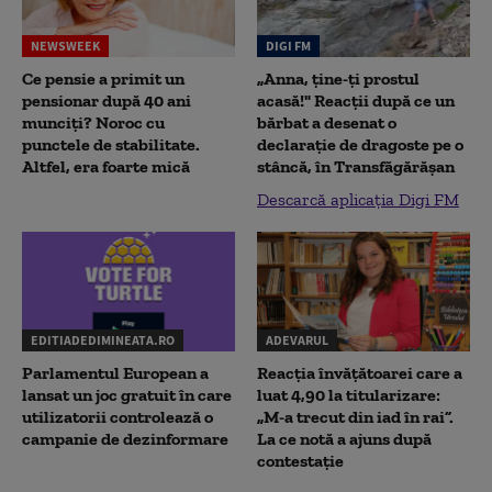
NEWSWEEK
DIGI FM
Ce pensie a primit un
„Anna, ţine-ţi prostul
pensionar după 40 ani
acasă!" Reacţii după ce un
munciți? Noroc cu
bărbat a desenat o
punctele de stabilitate.
declaraţie de dragoste pe o
Altfel, era foarte mică
stâncă, în Transfăgărăşan
Descarcă aplicația Digi FM
EDITIADEDIMINEATA.RO
ADEVARUL
Parlamentul European a
Reacția învățătoarei care a
lansat un joc gratuit în care
luat 4,90 la titularizare:
utilizatorii controlează o
„M-a trecut din iad în rai”.
campanie de dezinformare
La ce notă a ajuns după
contestație