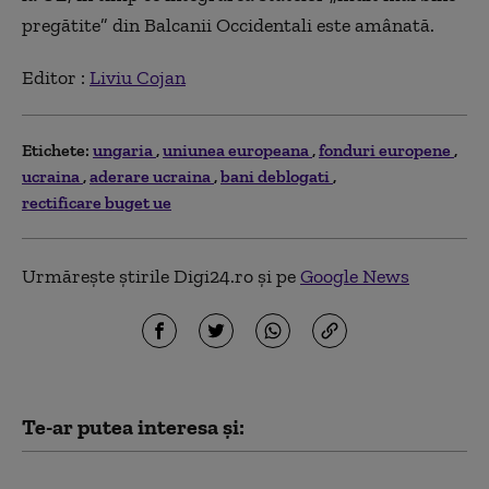
pregătite” din Balcanii Occidentali este amânată.
Editor :
Liviu Cojan
Etichete:
ungaria
uniunea europeana
fonduri europene
ucraina
aderare ucraina
bani deblogati
rectificare buget ue
Urmărește știrile Digi24.ro și pe
Google News
Te-ar putea interesa și:
Cel mai recent sondaj