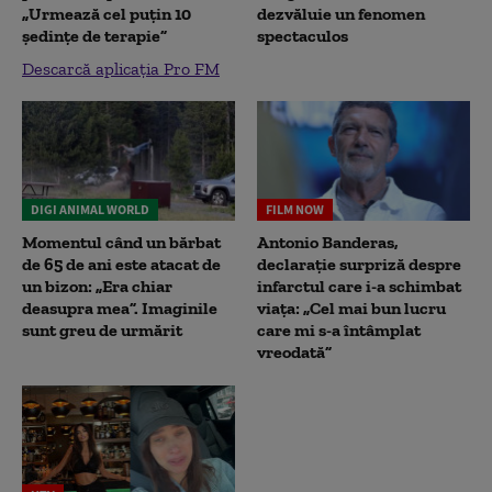
„Urmează cel puțin 10
dezvăluie un fenomen
ședințe de terapie”
spectaculos
Descarcă aplicația Pro FM
DIGI ANIMAL WORLD
FILM NOW
Momentul când un bărbat
Antonio Banderas,
de 65 de ani este atacat de
declarație surpriză despre
un bizon: „Era chiar
infarctul care i-a schimbat
deasupra mea”. Imaginile
viața: „Cel mai bun lucru
sunt greu de urmărit
care mi s-a întâmplat
vreodată”