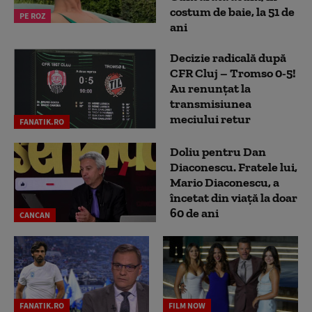
costum de baie, la 51 de
PE ROZ
ani
Decizie radicală după
CFR Cluj – Tromso 0-5!
Au renunțat la
transmisiunea
meciului retur
FANATIK.RO
Doliu pentru Dan
Diaconescu. Fratele lui,
Mario Diaconescu, a
încetat din viață la doar
60 de ani
CANCAN
FANATIK.RO
FILM NOW