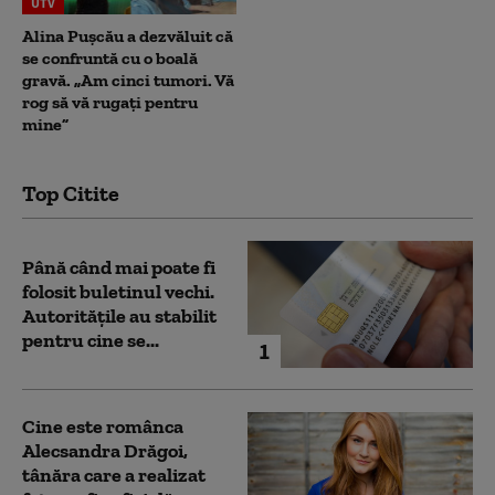
UTV
Alina Pușcău a dezvăluit că
se confruntă cu o boală
gravă. „Am cinci tumori. Vă
rog să vă rugați pentru
mine”
Top Citite
Până când mai poate fi
folosit buletinul vechi.
Autoritățile au stabilit
pentru cine se...
1
Cine este românca
Alecsandra Drăgoi,
tânăra care a realizat