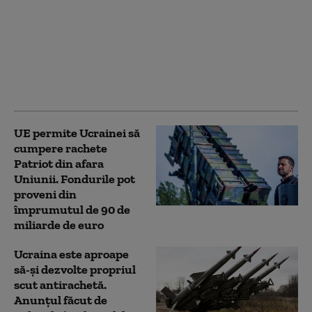
de opinie: Câți
ucraineni susțin
aderarea la UE și câți
sprijină intrarea în
NATO. Ambele
preferințe, în scădere
UE permite Ucrainei să
cumpere rachete
Patriot din afara
Uniunii. Fondurile pot
proveni din
împrumutul de 90 de
miliarde de euro
Ucraina este aproape
să-și dezvolte propriul
scut antirachetă.
Anunțul făcut de