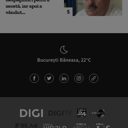
secetă, iar apoi a
5
vândut...
București Băneasa, 22°C