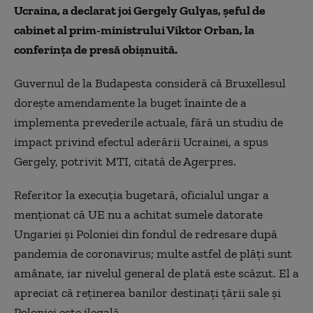
Ucraina, a declarat joi Gergely Gulyas, şeful de
cabinet al prim-ministrului Viktor Orban, la
conferinţa de presă obişnuită.
Guvernul de la Budapesta consideră că Bruxellesul
doreşte amendamente la buget înainte de a
implementa prevederile actuale, fără un studiu de
impact privind efectul aderării Ucrainei, a spus
Gergely, potrivit MTI, citată de Agerpres.
Referitor la execuţia bugetară, oficialul ungar a
menţionat că UE nu a achitat sumele datorate
Ungariei şi Poloniei din fondul de redresare după
pandemia de coronavirus; multe astfel de plăţi sunt
amânate, iar nivelul general de plată este scăzut. El a
apreciat că reţinerea banilor destinaţi ţării sale şi
Poloniei este ilegală.