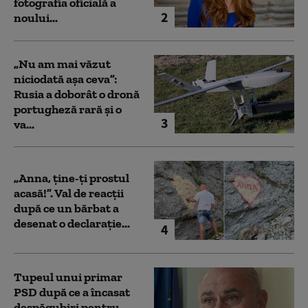
fotografia oficială a
2
noului...
„Nu am mai văzut
niciodată așa ceva”:
Rusia a doborât o dronă
portugheză rară și o
3
va...
„Anna, ţine-ţi prostul
acasă!”. Val de reacții
după ce un bărbat a
desenat o declarație...
4
Tupeul unui primar
PSD după ce a încasat
despăgubiri pentru