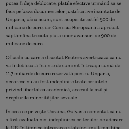
putea fi deja deblocate, plăţile efective urmând să se
facă pe baza documentelor justificative înaintate de
Ungaria; până acum, sunt acoperite astfel 500 de
milioane de euro, iar Comisia Europeană a aprobat
săptămâna trecută plata unor avansuri de 900 de
milioane de euro.
Oficialii cu care a discutat Reuters avertizează că nu
va fi deblocată înainte de summit întreaga sumă de
11,7 miliarde de euro rezervată pentru Ungaria,
deoarece nu au fost îndeplinite toate cerinţele
privind libertatea academică, accesul la azil şi
drepturile minorităţilor sexuale.
În ceea ce priveşte Ucraina, Gulyas a comentat că nu
a fost evaluată nici îndeplinirea criteriilor de aderare
la UE, în timp ce integrarea statelor „mult mai bine