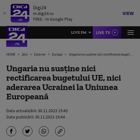
Digi24
VIEW
m.digi24.ro
FREE - In Google Play
LIVE TV
LIVE FM
HOME
Știri
Externe
Europa
Ungaria nu susţine nici rectificarea bugetului UE, nici aderarea Ucrainei la Uniunea Europeană
Ungaria nu susţine nici
rectificarea bugetului UE, nici
aderarea Ucrainei la Uniunea
Europeană
Data actualizării:
30.11.2023 19:45
Data publicării:
30.11.2023 19:44