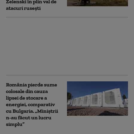
Zelenski în plin val de
atacuri rusești
„O perioadă dificilă
pentru Europa”.
Bătrânul continent,
afectat de războaiele
din Ucraina și Iran,
incendii forestiere și
migrație
România pierde sume
colosale din cauza
lipsei de stocare a
energiei, comparativ
cu Bulgaria. „Miniștrii
n-au făcut un lucru
simplu”