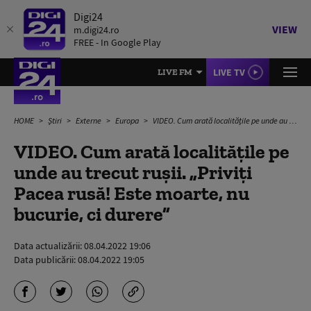
Digi24
VIEW
m.digi24.ro
FREE - In Google Play
LIVE TV
LIVE FM
HOME
Știri
Externe
Europa
VIDEO. Cum arată localitățile pe unde au trecut rușii. „Priviți Pacea rusă! Este moarte, nu bucurie, ci durere”
VIDEO. Cum arată localitățile pe
unde au trecut rușii. „Priviți
Pacea rusă! Este moarte, nu
bucurie, ci durere”
Data actualizării:
08.04.2022 19:06
Data publicării:
08.04.2022 19:05