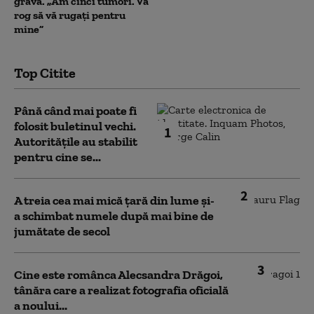
gravă. „Am cinci tumori. Vă
rog să vă rugați pentru
mine”
Top Citite
Până când mai poate fi
folosit buletinul vechi.
1
Autoritățile au stabilit
pentru cine se...
2
A treia cea mai mică țară din lume și-
a schimbat numele după mai bine de
jumătate de secol
3
Cine este românca Alecsandra Drăgoi,
tânăra care a realizat fotografia oficială
a noului...