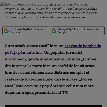
Un jurnalist ucrainean a mers într-o localitate rasă de pe suprafața
pământului de armata rusă, ca să arate lumii ce a mai rămas: case
distruse complet și cratere de toate mărimile, unele uriașe.
Urmărește
Digi24
în Google
Adaugă
Digi24
ca sursă preferată în
Discover
Google
Cum arată „pacea rusă” într-un
sat ras de bombe de
pe fața pământului
..
.
Un popular jurnalist
urcrainean
, gazda unei emisiuni numite „Lumea
din interior”,
a mers
într-un astfel de loc să arate
lumii ce a mai rămas: case distruse complet și
cratere de toate mărimile, unele uriașe. „Pacea
rusă” este ceva nu-i poți dori nici celui mai mare
dușman, a spus prezentatorul TV.