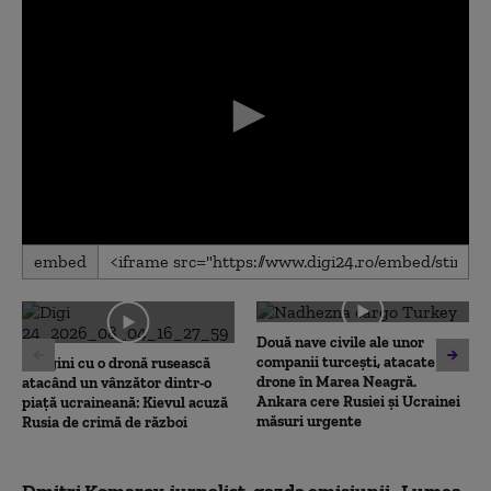
0
embed
seconds
of
0
seconds
Două nave civile ale unor
companii turcești, atacate cu
Imagini cu o dronă rusească
drone în Marea Neagră.
atacând un vânzător dintr-o
Ankara cere Rusiei și Ucrainei
piață ucraineană: Kievul acuză
măsuri urgente
Rusia de crimă de război
Dmitri Komarov, jurnalist, gazda emisiunii
„
Lumea