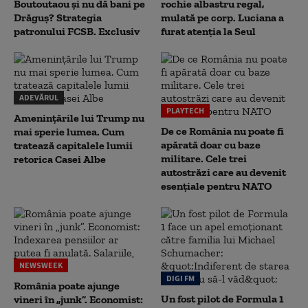
Boutoutaou și nu dă bani pe
rochie albastru regal,
Drăguș? Strategia
mulată pe corp. Luciana a
patronului FCSB. Exclusiv
furat atenția la Seul
ADEVĂRUL
PLAYTECH
Amenințările lui Trump nu
De ce România nu poate fi
mai sperie lumea. Cum
apărată doar cu baze
tratează capitalele lumii
militare. Cele trei
retorica Casei Albe
autostrăzi care au devenit
esențiale pentru NATO
NEWSWEEK
DIGI FM
România poate ajunge
Un fost pilot de Formula 1
vineri în „junk”. Economist: