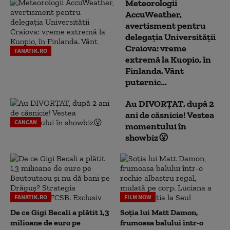
Meteorologii
AccuWeather,
avertisment pentru
delegația Universității
Craiova: vreme
FANATIK.RO
extremă la Kuopio, în
Finlanda. Vânt
puternic...
Au DIVORȚAT, după 2
ani de căsnicie! Vestea
CANCAN
momentului în
showbiz😮
FANATIK.RO
FILM NOW
De ce Gigi Becali a plătit 1,3
Soția lui Matt Damon,
milioane de euro pe
frumoasa balului într-o