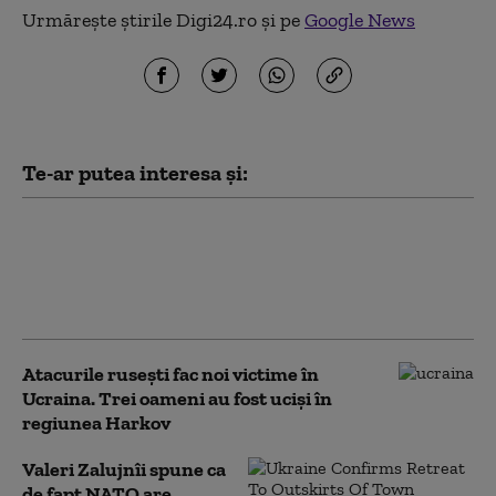
Urmărește știrile Digi24.ro și pe
Google News
Te-ar putea interesa și:
Una dintre cele mai mari rafinării din
Rusia este în flăcări. A fost atacată de
drone ucrainene pentru a doua noapte
consecutiv
Atacurile rusești fac noi victime în
Ucraina. Trei oameni au fost uciși în
regiunea Harkov
Valeri Zalujnîi spune ca
de fapt NATO are