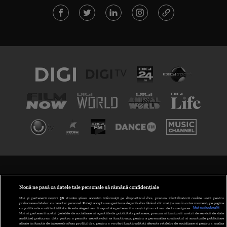
TERMENI ȘI CONDIȚII
POLITICA DE CONFIDENȚIALITATE
Nouă ne pasă ca datele tale personale să rămână confidențiale
Noi și partenerii noștri
30
stocăm și/sau accesăm informații pe dispozitivul dvs., precum identificatorii cookie unici pentru
prelucrarea datelor cu caracter personal. Puteți accepta sau gestiona alegerile dvs. făcând clic mai jos sau în orice moment, pe pagina
ABONARE DIGI TV
cu politica de confidențialitate. Aceste alegeri vor fi raportate partenerilor noștri și nu vă vor afecta navigarea.
Mai multe detalii
Noi si partenerii nostri (retelele de socializare si agentiile de publicitate partenere, precum si furnizorii nostri de servicii de date
analitice) prelucram date pentru a permite website-ului sa functioneze, pentru a personaliza continutul si anunturile publicitare
GESTIONAȚI PREFERINȚELE
afisate in functie de interesele si/sau profilul dvs., pentru a va oferi functionalitati aferente retelelor de socializare si pentru a analiza