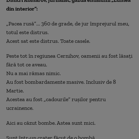
din interior
”:
„Pacea rusă
”
... 360 de grade, de jur împrejurul meu,
totul este distrus.
Acest sat este distrus. Toate casele.
Peste tot în regiunea Cernihov, oamenii au fost lăsați
fără tot ce aveau.
Nu a mai rămas nimic.
Au fost bombardamente masive. Inclusiv de 8
Martie.
Acestea au fost
„
cadourile
”
rușilor pentru
ucrainence.
Aici au căzut bombe. Astea sunt mici.
Sunt în
tr-un
crater făcut de o bombă.