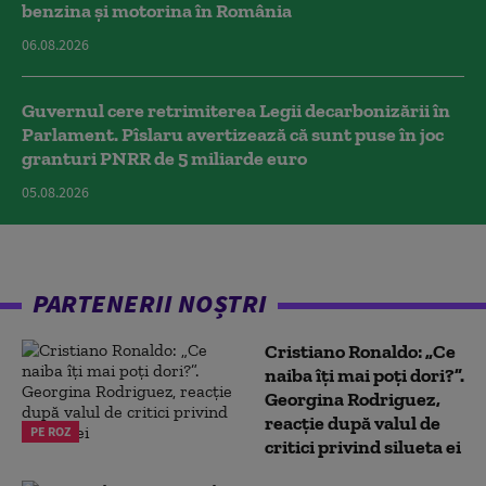
benzina și motorina în România
06.08.2026
Guvernul cere retrimiterea Legii decarbonizării în
Parlament. Pîslaru avertizează că sunt puse în joc
granturi PNRR de 5 miliarde euro
05.08.2026
PARTENERII NOȘTRI
Cristiano Ronaldo: „Ce
naiba îți mai poți dori?”.
Georgina Rodriguez,
reacție după valul de
PE ROZ
critici privind silueta ei