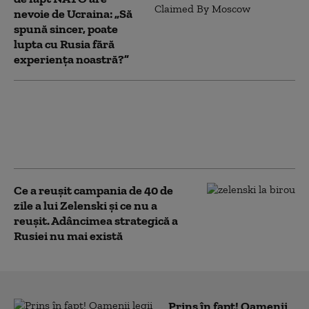
nevoie de Ucraina: „Să
spună sincer, poate
lupta cu Rusia fără
experiența noastră?”
Foști oficiali europeni și ruși au purtat
discuții secrete în Austria, pentru
posibile negocieri de pace cu Ucraina
(Bloomberg)
Ce a reușit campania de 40 de
zile a lui Zelenski și ce nu a
reușit. Adâncimea strategică a
Rusiei nu mai există
Prins în fapt! Oamenii