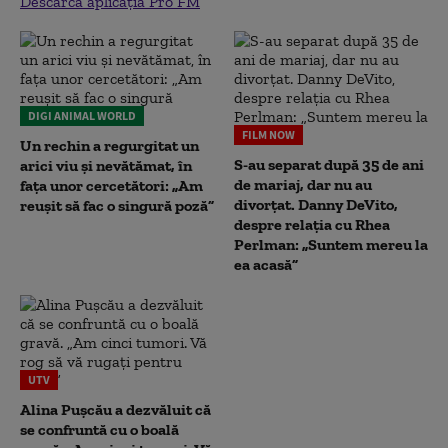
Descarcă aplicația Pro FM
DIGI ANIMAL WORLD
FILM NOW
Un rechin a regurgitat un
S-au separat după 35 de ani
arici viu și nevătămat, în
de mariaj, dar nu au
fața unor cercetători: „Am
divorțat. Danny DeVito,
reușit să fac o singură poză”
despre relația cu Rhea
Perlman: „Suntem mereu la
ea acasă”
UTV
Alina Pușcău a dezvăluit că
se confruntă cu o boală