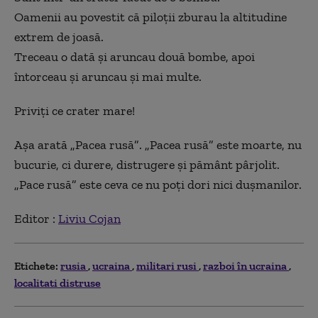
Oamenii au povestit că piloții zburau la altitudine
extrem de joasă.
Treceau o dată și aruncau două bombe, apoi
întorceau și aruncau și mai multe.
Priviți ce crater mare!
Așa arată
„
Pacea rusă
”
. „Pacea rusă” este moarte, nu
bucurie
,
ci durere, distrugere și pământ pârjolit.
„Pace rusă” este ceva ce nu poți dori nici dușmanilor.
Editor :
Liviu Cojan
Etichete:
rusia
ucraina
militari rusi
razboi în ucraina
localitati distruse