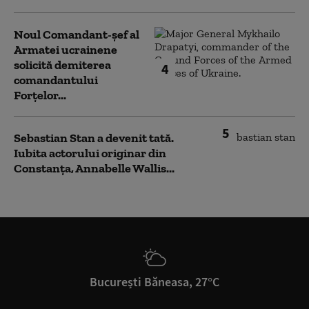
Noul Comandant-șef al
Armatei ucrainene
solicită demiterea
4
comandantului
Forțelor...
5
Sebastian Stan a devenit tată.
Iubita actorului originar din
Constanța, Annabelle Wallis...
București Băneasa, 27°C