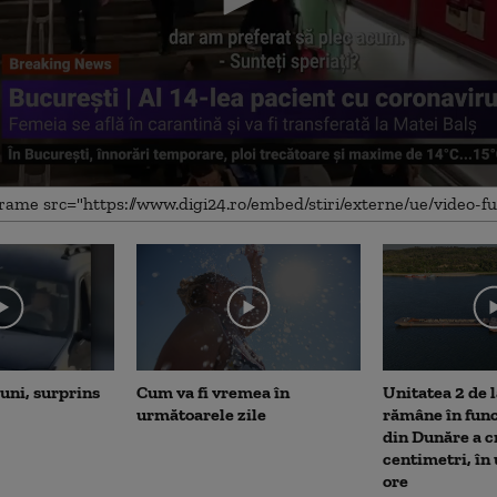
me
luni, surprins
Cum va fi vremea în
Unitatea 2 de 
următoarele zile
rămâne în fun
din Dunăre a c
centimetri, în
ore