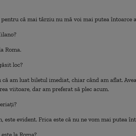
 pentru că mai târziu nu mă voi mai putea întoarce 
Milano?
la Roma.
găsit loc?
u că am luat biletul imediat, chiar când am aflat. Ave
rea viitoare, dar am preferat să plec acum.
eriați?
m, este evident. Frica este că nu ne vom mai putea înt
a este la Roma?