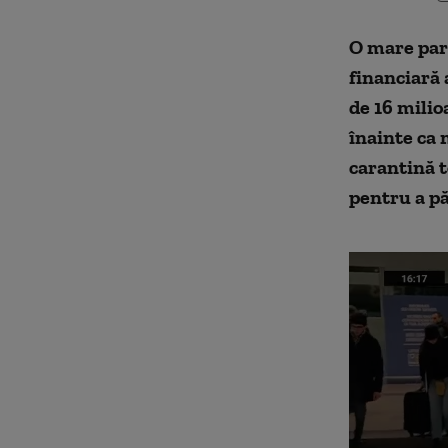
O mare part
financiară 
de 16 milio
înainte ca m
carantină t
pentru a pă