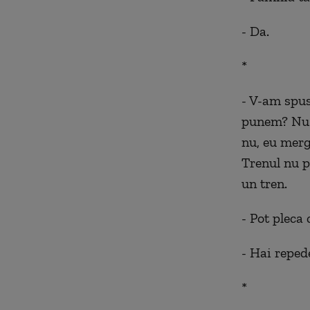
- Da.
*
- V-am spus
punem? Nu p
nu, eu merg
Trenul nu p
un tren.
- Pot pleca 
- Hai repede
*