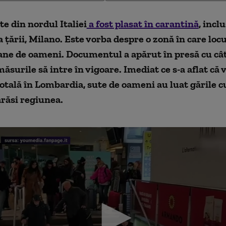
e din nordul Italiei
a fost plasat în carantină
, incl
a țării, Milano. Este vorba despre o zonă în care locu
ane de oameni. Documentul a apărut în presă cu câ
ăsurile să intre în vigoare. Imediat ce s-a aflat că v
otală în Lombardia, sute de oameni au luat gările cu
răsi regiunea.