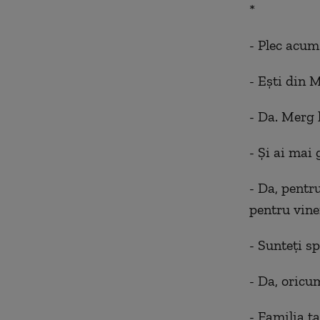
*
- Plec acum
- Ești din 
- Da. Merg 
- Și ai mai 
- Da, pentr
pentru vine
- Sunteți sp
- Da, oricu
- Familia t