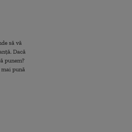
nde să vă
anță. Dacă
 vă punem?
să mai pună