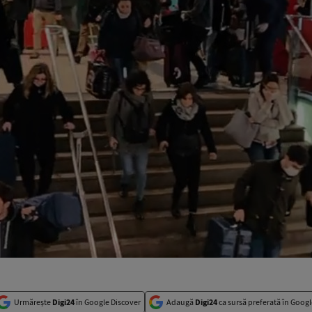
Urmărește
Digi24
în Google Discover
Adaugă
Digi24
ca sursă preferată în Googl