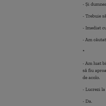
- Și dumnea
- Trebuie s
- Imediat c
- Am căutat
*
- Am luat bi
să fiu apro
de acolo.
- Lucrezi l
- Da.