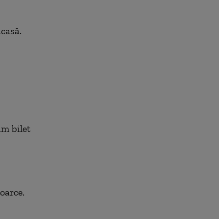
acasă.
am bilet
oarce.