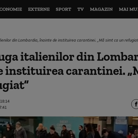
CONOMIE
EXTERNE
SPORT
TV
MAGAZIN
MAI MU
ienilor din Lombardia, înainte de instituirea carantinei. „Mă simt ca un refugia
ga italienilor din Lombar
e instituirea carantinei. 
ugiat”
 18:14
7:41