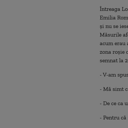
Întreaga
Lo
Emilia Roma
și nu se ies
Măsurile af
acum erau a
zona roșie 
semnat la 2
- V-am spus
- Mă simt c
- De ce ca 
- Pentru că