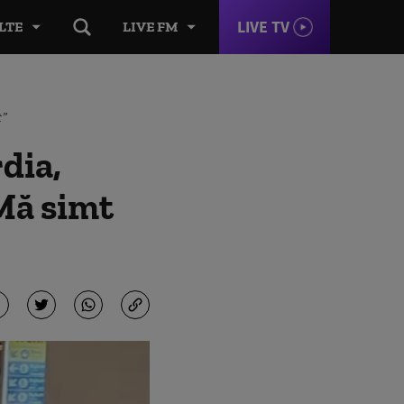
LIVE TV
LTE
LIVE FM
t”
dia,
„Mă simt