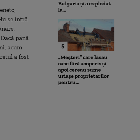
Bulgaria şi a explodat
Veneto,
la...
Nu se intră
ânare.
. Dacă până
5
eni, acum
etul a fost
„Meșteri” care lăsau
case fără acoperiș și
apoi cereau sume
uriașe proprietarilor
pentru...