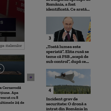
România, a fost
identificată. Ce arată...
3
„Toată lumea este
speriată”. Elita rusă se
teme că FSB „scapă de
sub control”, după ce...
la Cernavodă
Ambulanţă atacată cu
Topul serviciil
4
cțiune. Apa
topoarele într-o comună din
informații din
rescut cu 8
Cluj, după ce într-un clip pe
arată ierarhia ț
Incident grav de
 ultimele 24 de
TikTok s-a afirmat că „fură
mai buni spioni
securitate: O dronă a
copii”. Șoferul a fost rănit
Ucraina a urca
intrat din România în