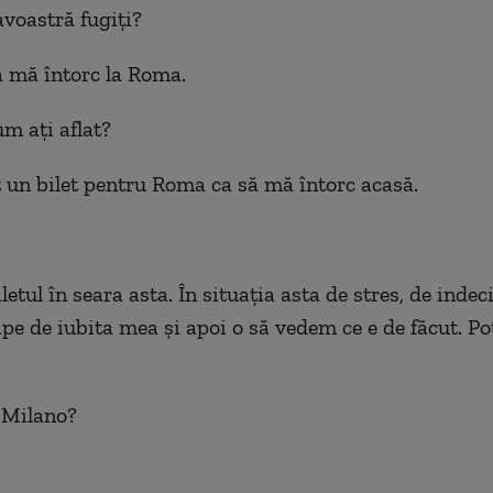
voastră fugiți?
ă mă întorc la Roma.
um ați aflat?
 un bilet pentru Roma ca să mă întorc acasă.
letul în seara asta. În situația asta de stres, de indeci
ape de iubita mea și apoi o să vedem ce e de făcut. Po
a Milano?