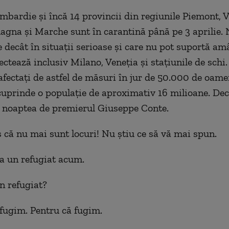
mbardi
e
și încă 14 provincii din regiunile Piemont, 
gna și Marche sunt în carantină până pe 3 aprilie. 
e decât în situații serioase și care nu pot suportă am
ectează inclusiv Milano, Veneția și stațiunile de schi
fectați de astfel de măsuri în jur de 50.000 de oam
cuprinde o populație de aproximativ 16 milioane. Decr
 noaptea de premierul Giuseppe Conte.
 că nu mai sunt locuri! Nu știu ce să vă mai spun.
a un refugiat acum.
un refugiat?
 fugim. Pentru că fugim.