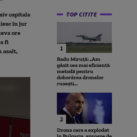
TOP CITITE
usiv capitala
iesc în jur
teva ore
a fi
1
 asalt,
Radu Miruță: „Am
găsit cea mai eficientă
metodă pentru
doborârea dronelor
rusești...
2
Drona care a explodat
în Bulgaria, aproape de