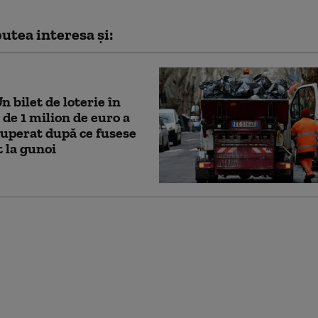
utea interesa și:
Un bilet de loterie în
 de 1 milion de euro a
cuperat după ce fusese
 la gunoi
a Română răspunde
ilor că a blocat
rea fostului baron PSD
rsene din Italia