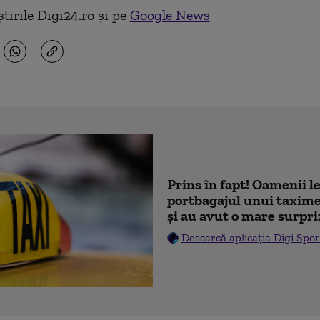
tirile Digi24.ro și pe
Google News
Prins în fapt! Oamenii l
portbagajul unui taxime
și au avut o mare surpri
Descarcă aplicația Digi Spor