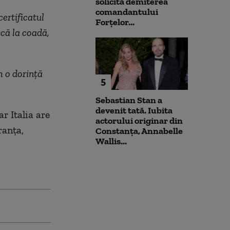
solicită demiterea
comandantului
ertificatul
Forțelor...
că la coadă,
m o dorință
5
Sebastian Stan a
devenit tată. Iubita
r Italia are
actorului originar din
ranța,
Constanța, Annabelle
Wallis...