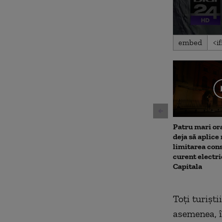
0
embed
seconds
of
1
minute,
11
seconds
Volu
90%
Patru mari or
deja să aplice
limitarea con
curent electri
Capitala
Toți turiști
asemenea, î