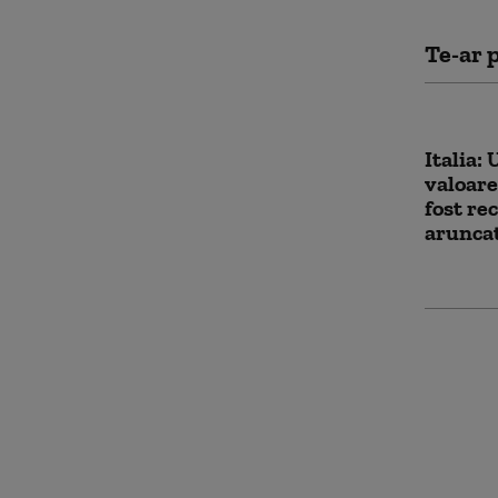
Te-ar p
Italia: 
valoare
fost re
aruncat
Poliți
acuzați
extrăda
Ionel A