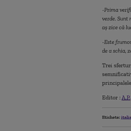
-
Prima verif
verde. Sunt 
aș zice că lu
-Este frumos
de a schia, 
Trei sfertur
semnificati
principalel
Editor :
A.P.
Etichete:
itali