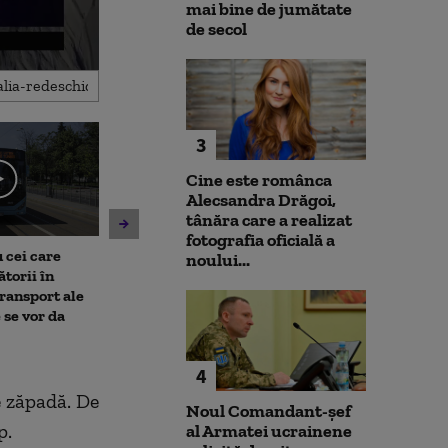
mai bine de jumătate
de secol
3
Cine este românca
Alecsandra Drăgoi,
tânăra care a realizat
fotografia oficială a
 cei care
Un asistent medical din SUA
Jihadiști infilt
noului...
torii în
pune la pământ un pacient
migranții ajunș
transport ale
violent. Ce nu a știut
 se vor da
bărbatul agresiv atunci când
l-a atacat
4
pe zăpadă. De
Noul Comandant-șef
p.
al Armatei ucrainene