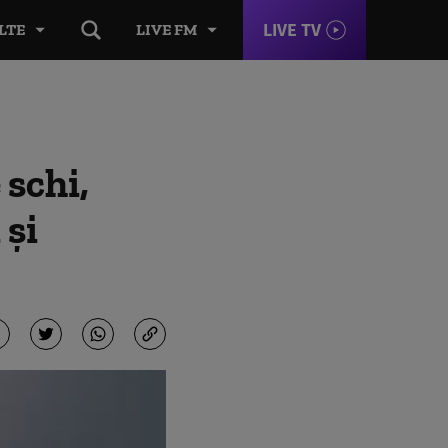
LIVE TV
LTE
LIVE FM
 schi,
 și