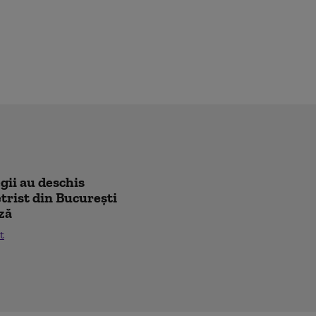
egii au deschis
trist din București
ză
t