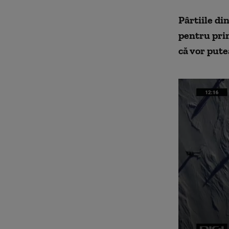
Pârtiile di
pentru prim
că vor pute