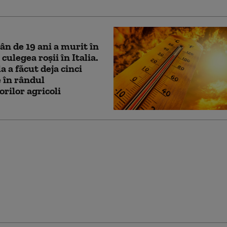
n de 19 ani a murit în
culegea roșii în Italia.
a a făcut deja cinci
 în rândul
rilor agricoli
de război”. Accident
c în Italia: cel puțin
rsoane și-au pierdut