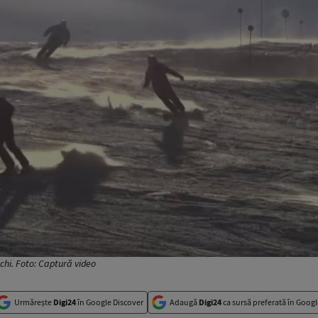
schi. Foto: Captură video
Urmărește
Digi24
în Google Discover
Adaugă
Digi24
ca sursă preferată în Googl