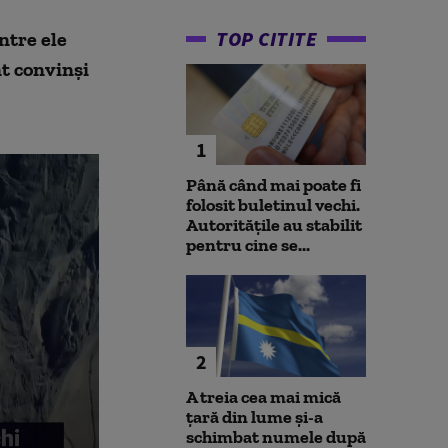
TOP CITITE
ntre ele
t convinși
1
Până când mai poate fi
folosit buletinul vechi.
Autoritățile au stabilit
pentru cine se...
2
A treia cea mai mică
țară din lume și-a
schimbat numele după