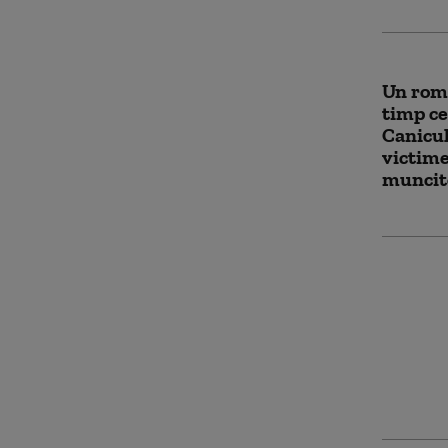
Un româ
timp ce 
Canicul
victime
muncito
„Scene 
dramati
șase pe
viața