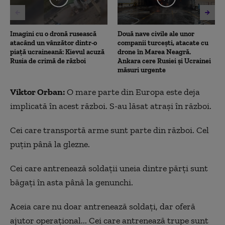
Imagini cu o dronă rusească
Două nave civile ale unor
atacând un vânzător dintr-o
companii turcești, atacate cu
piață ucraineană: Kievul acuză
drone în Marea Neagră.
Rusia de crimă de război
Ankara cere Rusiei și Ucrainei
măsuri urgente
Viktor Orban:
O mare parte din Europa este deja
implicată în acest război. S-au lăsat atrași în război.
Cei care transportă arme sunt parte din război. Cel
puțin până la glezne.
Cei care antrenează soldații uneia dintre părți sunt
băgați în asta până la genunchi.
Aceia care nu doar antrenează soldați, dar oferă
ajutor operațional... Cei care antrenează trupe sunt