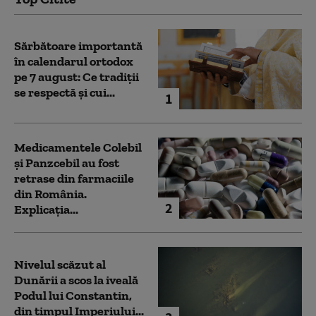
Sărbătoare importantă
în calendarul ortodox
pe 7 august: Ce tradiții
se respectă și cui...
1
Medicamentele Colebil
și Panzcebil au fost
retrase din farmaciile
din România.
2
Explicația...
Nivelul scăzut al
Dunării a scos la iveală
Podul lui Constantin,
din timpul Imperiului...