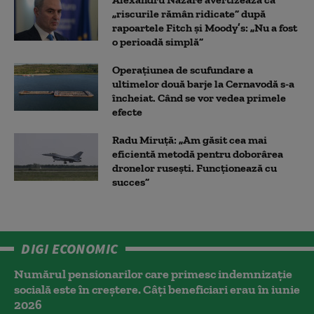
„riscurile rămân ridicate” după
rapoartele Fitch și Moody’s: „Nu a fost
o perioadă simplă”
Operațiunea de scufundare a
ultimelor două barje la Cernavodă s-a
încheiat. Când se vor vedea primele
efecte
Radu Miruță: „Am găsit cea mai
eficientă metodă pentru doborârea
dronelor rusești. Funcționează cu
succes”
DIGI ECONOMIC
Numărul pensionarilor care primesc indemnizaţie
socială este în creștere. Câți beneficiari erau în iunie
2026