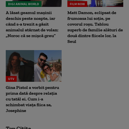
DIGI ANIMAL WORLD
FILM NOW
A lăsat geamul mașinii
Matt Damon, eclipsat de
deschis peste noapte, iar
frumoasa lui soție, pe
când s-a trezit a găsit
covorul roșu. Tablou
animalul atârnat de volan:
superb de familie alături de
„Noroc că se mișcă greu”
două dintre fiicele lor, la
Seul
UTV
Gina Pistol a vorbit pentru
prima dată despre relația
cu tatăl ei. Cum i-a
schimbat viața fiica sa,
Josephine
Top Citite