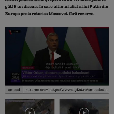
gât! E un discurs în care ultimul aliat al lui Putin din
Europa preia retorica Moscovei, fără rezerve.
0
embed
seconds
of
1
minute,
15
seconds