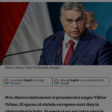
Viktor Orban. Foto: Profimedia Images
Urmărește
Digi24
în Google
Adaugă
Digi24
ca sursă preferată în
Discover
Google
Nou discurs halucinant al premierului ungar Viktor
Orban. El spune că statele europene sunt deja în
război până la brâu. Și speră că nu vor intra până la