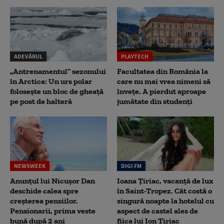
ADEVĂRUL
PLAYTECH
„Antrenamentul” sezonului
Facultatea din România la
în Arctica: Un urs polar
care nu mai vrea nimeni să
folosește un bloc de gheață
înveţe. A pierdut aproape
pe post de halteră
jumătate din studenţi
NEWSWEEK
DIGI FM
Anunțul lui Nicușor Dan
Ioana Țiriac, vacanță de lux
deschide calea spre
în Saint-Tropez. Cât costă o
creșterea pensiilor.
singură noapte la hotelul cu
Pensionarii, prima veste
aspect de castel ales de
bună după 2 ani
fiica lui Ion Țiriac