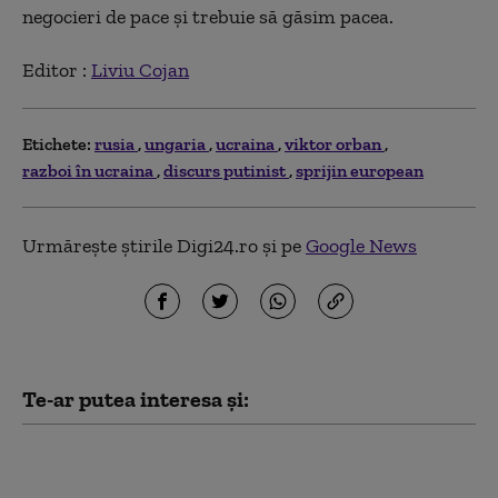
negocieri de pace și trebuie să găsim pacea.
Editor :
Liviu Cojan
Etichete:
rusia
ungaria
ucraina
viktor orban
razboi în ucraina
discurs putinist
sprijin european
Urmărește știrile Digi24.ro și pe
Google News
Te-ar putea interesa și:
Musk nu permite
Ucrainei să utilizeze