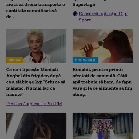
arată că drona transporta o
SuperLigă
cantitate semnificativă
Descarcă aplicația Digi
de...
Sport
PRO FM
DIGI WORLD
Ce nu-i lipsește Monicăi
Rinichii, printre primii
Anghel din frigider, după
afectați de caniculă. Câtă
ce a slăbit 40 kg: “Știu ce să
apă trebuie să bem, de fapt,
mănânc. Nu mai fac ca
vara și la ce alimente să fim
înainte”
atenți
Descarcă aplicația Pro FM