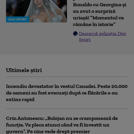
Ronaldo cu Georgina și
au avut o surpriză
uriașă! ”Momentul va
DIGI SPORT
rămâne în istorie”
Descarcă aplicația Digi
Sport
Ultimele știri
Incendiu devastator în vestul Canadei. Peste 20.000
de oameni au fost evacuați după ce flăcările s-au
extins rapid
Crin Antonescu: „Bolojan nu se cramponează de
funcție. Va pleca atunci când va fi învestit un
guvern”. Pe cine vede drept premier