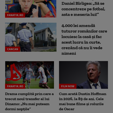
Daniel Bîrligea: „Să se
concentreze pe fotbal,
asta e meseria lui!”
FANATIK.RO
4.000 lei amendă
tuturor românilor care
locuiesc la casă și fac
acest lucru în curte,
crezând că nu îi vede
CANCAN
nimeni
FANATIK.RO
FILM NOW
Drama cumplită prin care a
Cum arată Dustin Hoffman
trecut noul transfer al lui
în 2026, la 89 de ani. Cele
Dinamo: „Nu mai puteam
mai bune filme și rolurile
dormi nopțile”
de Oscar