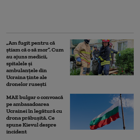
reţeaua Starlink
pentru atacuri în
Rusia. Ce le-a spus
oficialilor de la Kiev
„Am fugit pentru că
știam că o să mor”. Cum
au ajuns medicii,
spitalele și
ambulanțele din
Ucraina ținte ale
dronelor rusești
MAE bulgar o convoacă
pe ambasadoarea
Ucrainei în legătură cu
drona prăbuşită. Ce
spune Kievul despre
incident