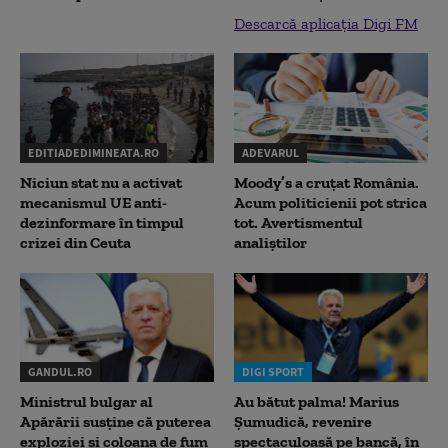
Descarcă aplicația Digi FM
EDITIADEDIMINEATA.RO
ADEVARUL
Niciun stat nu a activat
Moody’s a cruțat România.
mecanismul UE anti-
Acum politicienii pot strica
dezinformare în timpul
tot. Avertismentul
crizei din Ceuta
analiștilor
GANDUL.RO
DIGI SPORT
Ministrul bulgar al
Au bătut palma! Marius
Apărării susține că puterea
Șumudică, revenire
exploziei și coloana de fum
spectaculoasă pe bancă, în