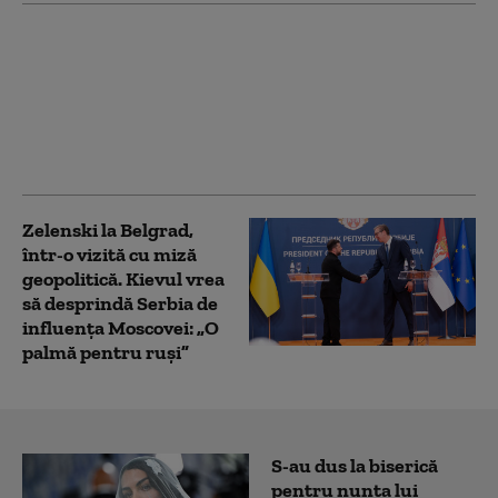
Turcia e forțată să ia
măsuri pentru a-și
proteja navele în
Marea Neagră. Ce
decizie a luat guvernul
de la Ankara
Zelenski la Belgrad,
într-o vizită cu miză
geopolitică. Kievul vrea
să desprindă Serbia de
influența Moscovei: „O
palmă pentru ruși”
S-au dus la biserică
pentru nunta lui