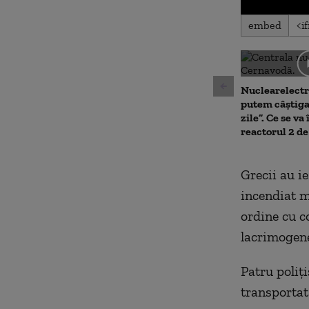
0
embed
seconds
of
0
seconds
Volu
90%
Nuclearelectr
putem câștiga
zile”. Ce se v
reactorul 2 d
Grecii au ie
incendiat m
ordine cu c
lacrimogen
Patru poliți
transportat 