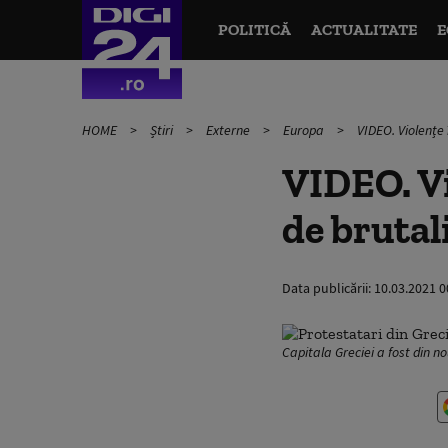
POLITICĂ
ACTUALITATE
E
HOME
Știri
Externe
Europa
VIDEO. Violențe 
VIDEO. Vi
de brutali
Data publicării:
10.03.2021 0
Capitala Greciei a fost din n