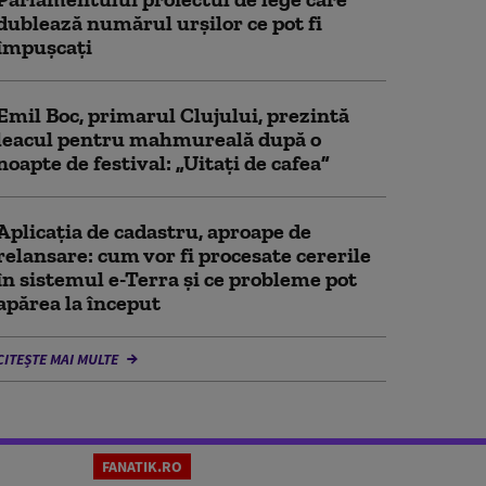
dublează numărul urșilor ce pot fi
împușcați
Emil Boc, primarul Clujului, prezintă
leacul pentru mahmureală după o
noapte de festival: „Uitați de cafea”
Aplicația de cadastru, aproape de
relansare: cum vor fi procesate cererile
în sistemul e-Terra și ce probleme pot
apărea la început
CITEȘTE MAI MULTE
FANATIK.RO