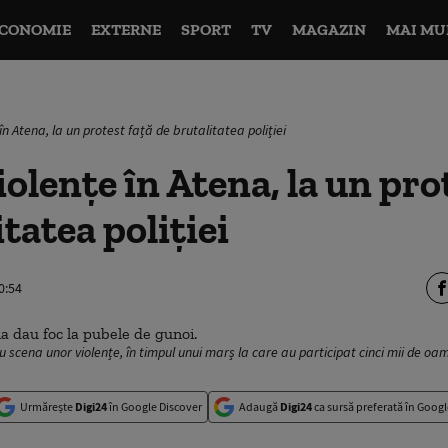
CONOMIE
EXTERNE
SPORT
TV
MAGAZIN
MAI MU
în Atena, la un protest față de brutalitatea poliției
olențe în Atena, la un pro
tatea poliției
0:54
ou scena unor violențe, în timpul unui marș la care au participat cinci mii de oa
Urmărește
Digi24
în Google Discover
Adaugă
Digi24
ca sursă preferată în Googl