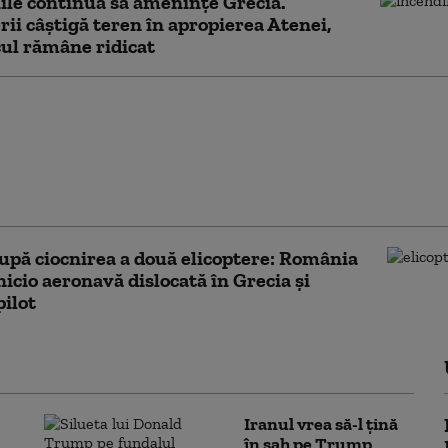
ile continuă să amenințe Grecia.
ii câștigă teren în apropierea Atenei,
cul rămâne ridicat
icoptere s-au ciocnit în
 în timp ce interveneau
ncendiu violent. Două
e, un danez și un grec,
it
upă ciocnirea a două elicoptere: România
nicio aeronavă dislocată în Grecia şi
pilot
Iranul vrea să-l țină
în șah pe Trump