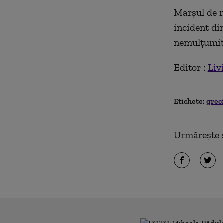
Marșul de m
incident di
nemulțumit 
Editor :
Liv
Etichete:
grec
Urmărește ș