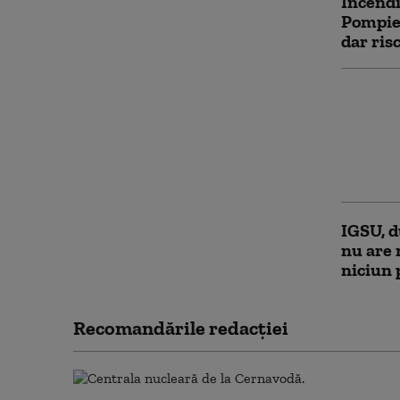
Incendi
Pompier
dar ris
Două el
Grecia,
la un i
persoan
au mur
IGSU, d
nu are 
niciun 
Recomandările redacţiei