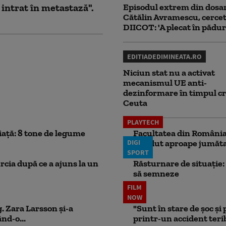
 intrat în metastază".
Episodul extrem din dosar
Cătălin Avramescu, cercet
DIICOT: 'A plecat în pădur
EDITIADEDIMINEATA.RO
Niciun stat nu a activat
mecanismul UE anti-
dezinformare în timpul cr
Ceuta
PLAYTECH
iață: 8 tone de legume
Facultatea din România 
DIGI
pierdut aproape jumăta
SPORT
rcia după ce a ajuns la un
Răsturnare de situație: 
să semneze
FILM
NOW
. Zara Larsson și-a
"Sunt în stare de șoc și
nd-o...
printr-un accident teribi