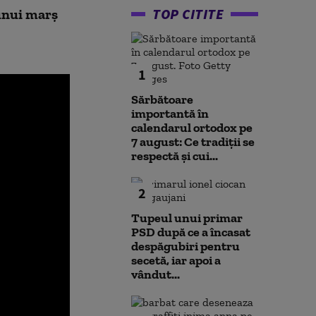
TOP CITITE
 unui marș
1
Sărbătoare
importantă în
calendarul ortodox pe
7 august: Ce tradiții se
respectă și cui...
2
Tupeul unui primar
PSD după ce a încasat
despăgubiri pentru
secetă, iar apoi a
vândut...