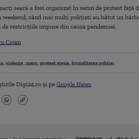
arți seară a fost organizat în semn de protest față 
n weekend, când mai mulți polițiști au bătut un bărb
de restricțiile impuse din cauza pandemiei.
iu Cojan
ia
violente
mars
protest atena
brutalitatea politiei
tirile Digi24.ro și pe
Google News