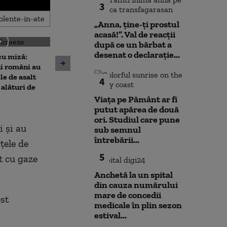
3
„Anna, ţine-ţi prostul
acasă!”. Val de reacții
după ce un bărbat a
desenat o declarație...
u miză:
Imagini scanda
10 luni de la explozia din
i români au
ambulanță care
Rahova: Oamenii încă
le de asalt
la spital o fetiț
4
așteaptă să intre în locuințe.
alături de
oprit să cumpe
Primarul Ciprian Ciucu:
legume
Viața pe Pământ ar fi
„Am comandat o expertiză”
putut apărea de două
ori. Studiul care pune
i și au
sub semnul
întrebării...
țele de
5
t cu gaze
Anchetă la un spital
din cauza numărului
mare de concedii
ost
medicale în plin sezon
estival...