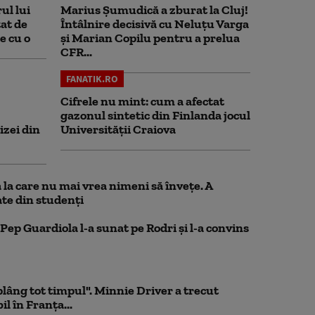
ul lui
Marius Şumudică a zburat la Cluj!
at de
Întâlnire decisivă cu Neluţu Varga
e cu o
şi Marian Copilu pentru a prelua
CFR...
FANATIK.RO
Cifrele nu mint: cum a afectat
gazonul sintetic din Finlanda jocul
izei din
Universității Craiova
la care nu mai vrea nimeni să înveţe. A
te din studenţi
Pep Guardiola l-a sunat pe Rodri și l-a convins
 plâng tot timpul". Minnie Driver a trecut
l în Franța...