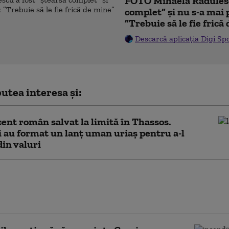
FOTO Mihaela Rădulesc
complet” și nu s-a mai 
”Trebuie să le fie frică
Descarcă aplicația Digi Sp
utea interesa și:
ent român salvat la limită în Thassos.
i au format un lanț uman uriaș pentru a-l
din valuri
ul Greciei cere noi reguli în UE pentru
a „folosită ca armă” și propune chiar
area temporară a cererilor de azil