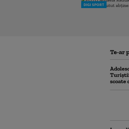
DIGI SPORT
Te-ar p
Adolesc
Turiști
scoate 
Premier
migrați
suspend