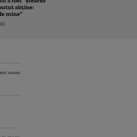
u a fost ”ștearsă
putut abține:
 de mine”
ort