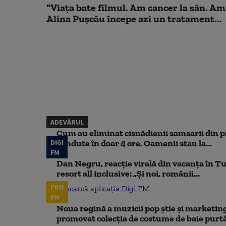
"Viața bate filmul. Am cancer la sân. Am
Alina Pușcău începe azi un tratament...
ADEVĂRUL
Cum au eliminat cisnădienii samsarii din p
DIGI
vândute în doar 4 ore. Oamenii stau la...
FM
Dan Negru, reacție virală din vacanța în Tu
resort all inclusive: „Și noi, românii...
PRO
Descarcă aplicația Digi FM
FM
Noua regină a muzicii pop știe și marketing
promovat colecția de costume de baie purtâ