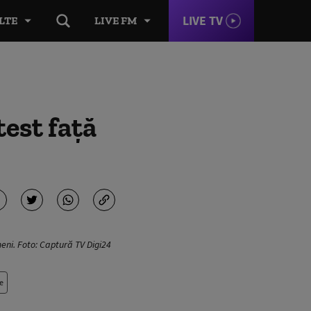
LIVE TV
LTE
LIVE FM
test față
meni. Foto: Captură TV Digi24
e