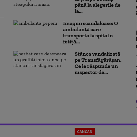
până la alegerile de
la...
Imagini scandaloase: O
ambulanță care
transporta la spital o
fetiță...
Stânca vandalizată
pe Transfăgărășan.
Ce le răspunde un
inspector de...
CANCAN