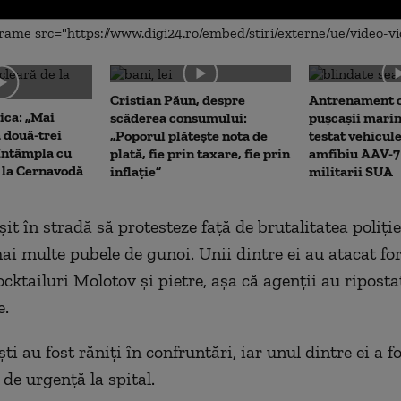
me
Cristian Păun, despre
Antrenament c
ica: „Mai
scăderea consumului:
pușcașii marin
 două-trei
„Poporul plătește nota de
testat vehicule
a întâmpla cu
plată, fie prin taxare, fie prin
amfibiu AAV-7 
e la Cernavodă
inflație”
militarii SUA
șit în stradă să protesteze față de brutalitatea poliție
ai multe pubele de gunoi. Unii dintre ei au atacat for
ocktailuri Molotov și pietre, așa că agenții au riposta
e.
ști au fost răniți în confruntări, iar unul dintre ei a f
de urgență la spital.