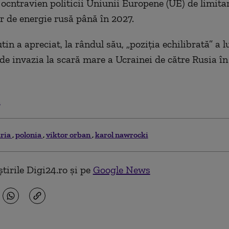
 ocntravien politicii Uniunii Europene (UE) de limita
r de energie rusă până în 2027.
in a apreciat, la rândul său, „poziţia echilibrată” a l
de invazia la scară mare a Ucrainei de către Rusia în
.
ria
polonia
viktor orban
karol nawrocki
tirile Digi24.ro și pe
Google News