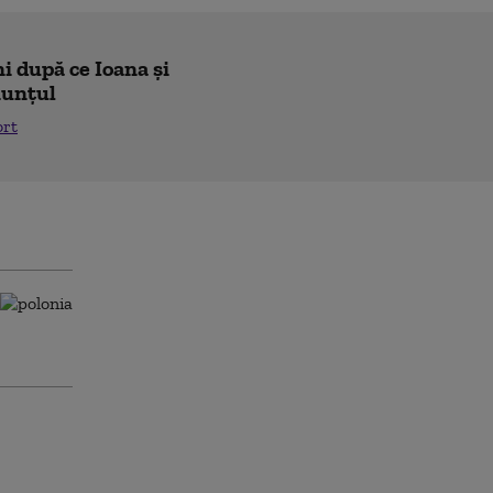
i după ce Ioana și
nunțul
ort