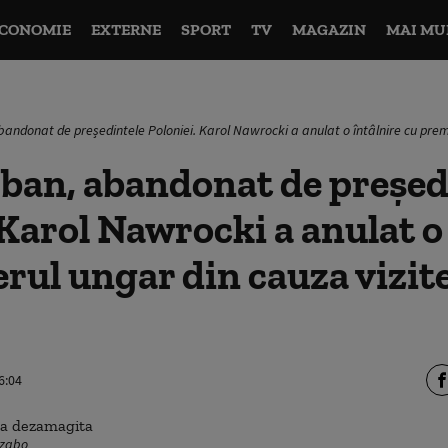
CONOMIE
EXTERNE
SPORT
TV
MAGAZIN
MAI MU
bandonat de președintele Poloniei. Karol Nawrocki a anulat o întâlnire cu prem
ban, abandonat de președ
 Karol Nawrocki a anulat o
rul ungar din cauza vizite
6:04
Szabo