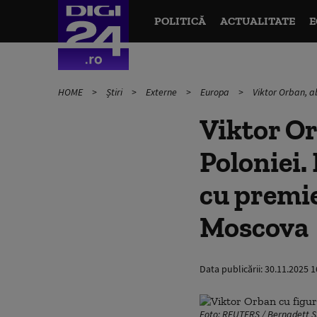
POLITICĂ
ACTUALITATE
E
HOME
Știri
Externe
Europa
Viktor Orban, a
Viktor Or
Poloniei.
cu premie
Moscova
Data publicării:
30.11.2025 1
Foto: REUTERS / Bernadett 