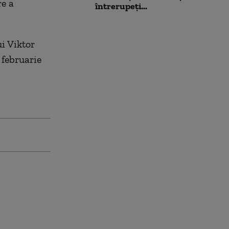
re a
întrerupeți...
ui Viktor
 februarie