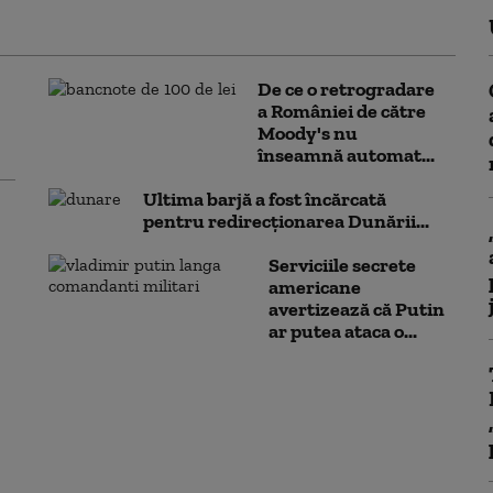
De ce o retrogradare
a României de către
Moody's nu
înseamnă automat...
Ultima barjă a fost încărcată
pentru redirecționarea Dunării...
Serviciile secrete
americane
avertizează că Putin
ar putea ataca o...