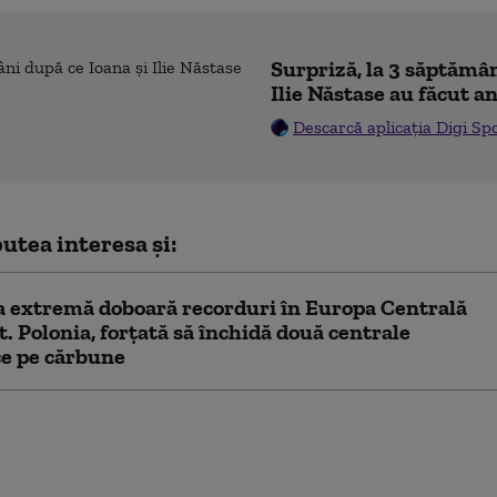
Surpriză, la 3 săptămân
Ilie Năstase au făcut a
Descarcă aplicația Digi Sp
utea interesa și:
 extremă doboară recorduri în Europa Centrală
st. Polonia, forțată să închidă două centrale
ce pe cărbune
cel roșu” sau vizionar?
in Ceuta reaprinde
rea despre rolul