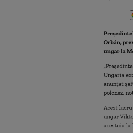
Preşedintel
Orbán, prev
ungar la M
„Preşedinte
Ungaria exc
anunţat şef
polonez, no
Acest lucru
ungar Vikto
acestuia la