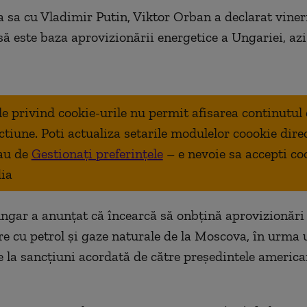
ea sa cu Vladimir Putin, Viktor Orban a declarat viner
să este baza aprovizionării energetice a Ungariei, azi 
ale privind cookie-urile nu permit afisarea continutul
ctiune. Poti actualiza setarile modulelor coookie dire
au de
Gestionați preferințele
– e nevoie sa accepti co
ia
ngar a anunţat că încearcă să onbţină aprovizionări
e cu petrol şi gaze naturale de la Moscova, în urma
e la sancţiuni acordată de către preşedintele americ