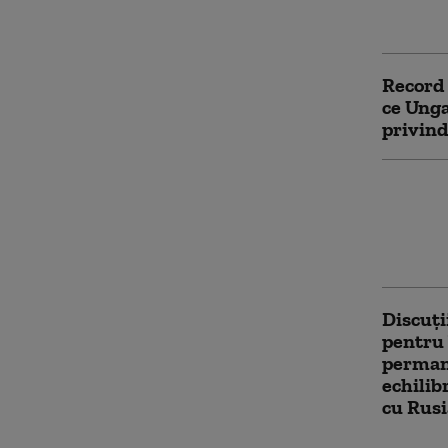
premier
în UE
Record 
ce Unga
privin
Trei ce
încerca
cu vize
autorit
Discuți
pentru 
perman
echilib
cu Rusi