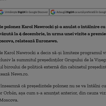
Urmărește
Digi24
în Google Discover
Adaugă
Digi24
ca sursă preferată în Googl
e polonez Karol Nawrocki şi-a anulat o întâlnire cu
ăzută la 4 decembrie, în urma unei vizite a premie
oscova, relatează Euronews.
le Karol Nawrocki a decis să-şi limiteze programul vi
lusiv la summitul preşedinţilor Grupului de la Vişeg
ul biroului de politică externă din cabinetul președin
tează News.ro.
 înseamnă că preşedintele polonez nu se va întâlni c
r Orbán, aşa cum s-a anunţat anterior, din cauza viz
 Moscova.