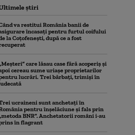
Ultimele știri
Când va restitui România banii de
asigurare încasați pentru furtul coifului
de la Coțofenești, după ce a fost
recuperat
„Meșteri” care lăsau case fără acoperiș și
apoi cereau sume uriașe proprietarilor
pentru lucrări. Trei bărbați, trimiși în
judecată
Trei ucraineni sunt anchetaţi în
România pentru înşelăciune și fals prin
„metoda BNR”. Anchetatorii români i-au
prins în flagrant