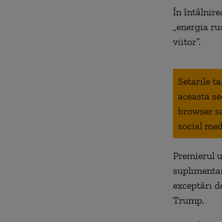
În întâlnir
„energia ru
viitor”.
Setarile t
aceasta se
browser s
social med
Premierul u
suplimentar
exceptări d
Trump.