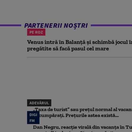
PARTENERII NOȘTRI
PE ROZ
Venus intră în Balanță și schimbă jocul î
pregătite să facă pasul cel mare
ADEVĂRUL
„Taxa de turist” sau prețul normal al vaca
DIGI
să cumpărați. Prețurile astea există...
FM
Dan Negru, reacție virală din vacanța în Tu