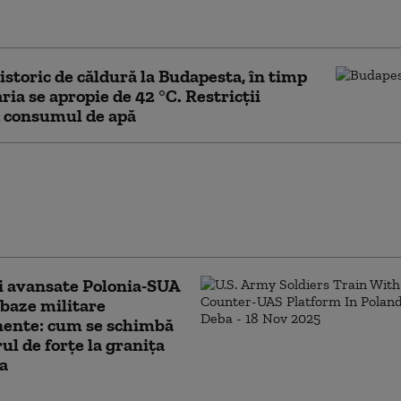
ului spaniol Pedro Sanchez
istoric de căldură la Budapesta, în timp
ria se apropie de 42 °C. Restricții
d consumul de apă
tăţeni chinezi au
t să intre în România
 false, emise aparent de
ăţile poloneze
i avansate Polonia-SUA
baze militare
ente: cum se schimbă
rul de forțe la granița
a