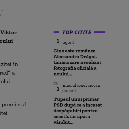
e
TOP CITITE
 Viktor
1
rului
Cine este românca
Alecsandra Drăgoi,
tânăra care a realizat
zitei în
fotografia oficială a
rad”, a
noului...
telui
2
Tupeul unui primar
u premierul
PSD după ce a încasat
despăgubiri pentru
itei
secetă, iar apoi a
vândut...