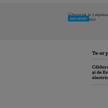
DIGI SPORT
Te-ar p
Căldura
și de E
electri
„Orban 
Criza d
dezbate