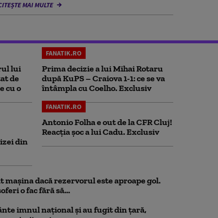
CITEȘTE MAI MULTE
FANATIK.RO
ul lui
Prima decizie a lui Mihai Rotaru
at de
după KuPS – Craiova 1-1: ce se va
e cu o
întâmpla cu Coelho. Exclusiv
FANATIK.RO
Antonio Folha e out de la CFR Cluj!
Reacția șoc a lui Cadu. Exclusiv
izei din
 mașina dacă rezervorul este aproape gol.
feri o fac fără să...
nte imnul naţional şi au fugit din ţară,