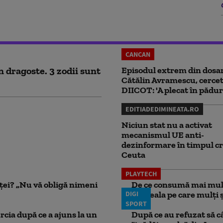
CANCAN
n dragoste. 3 zodii sunt
Episodul extrem din dosar
Cătălin Avramescu, cercet
DIICOT: 'A plecat în pădur
EDITIADEDIMINEATA.RO
Niciun stat nu a activat
mecanismul UE anti-
dezinformare în timpul cr
Ceuta
PLAYTECH
nței? „Nu vă obligă nimeni
De ce consumă mai mult
DIGI
Greșeala pe care mulți șo
SPORT
rcia după ce a ajuns la un
După ce au refuzat să câ