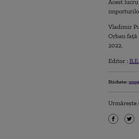
Acest lucru
importurilo
Vladimir Put
Orban faţă 
2022.
Editor :
B.E
Etichete:
unga
Urmărește ș