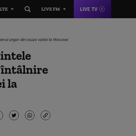
LIVE TV
LTE
LIVE FM
ierul ungar din cauza vizitei la Moscova
intele
 întâlnire
i la