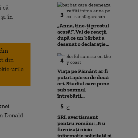
i că
3
şi în
„Anna, ţine-ţi prostul
acasă!”. Val de reacții
după ce un bărbat a
desenat o declarație...
 din
ct din
4
okie-urile
Viața pe Pământ ar fi
putut apărea de două
ori. Studiul care pune
sub semnul
întrebării...
 unei
5
an Donald
SRI, avertisment
pentru români: „Nu
furnizați nicio
informație solicitată și