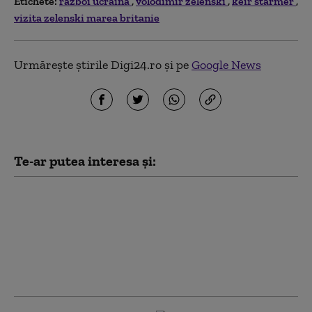
Etichete:
razboi ucraina
volodimir zelenski
keir starmer
vizita zelenski marea britanie
Urmărește știrile Digi24.ro și pe
Google News
Te-ar putea interesa și:
Zelenski la Belgrad,
într-o vizită cu miză
geopolitică. Kievul vrea
să desprindă Serbia de
influența Moscovei: „O
palmă pentru ruși”