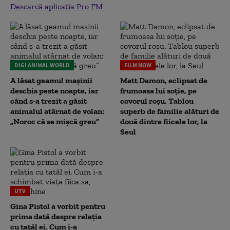
Descarcă aplicația Pro FM
DIGI ANIMAL WORLD
FILM NOW
A lăsat geamul mașinii
Matt Damon, eclipsat de
deschis peste noapte, iar
frumoasa lui soție, pe
când s-a trezit a găsit
covorul roșu. Tablou
animalul atârnat de volan:
superb de familie alături de
„Noroc că se mișcă greu”
două dintre fiicele lor, la
Seul
UTV
Gina Pistol a vorbit pentru
prima dată despre relația
cu tatăl ei. Cum i-a