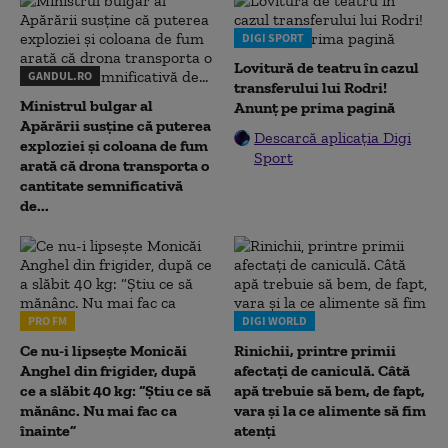
DIGI SPORT
Lovitură de teatru în cazul
GANDUL.RO
transferului lui Rodri!
Ministrul bulgar al
Anunț pe prima pagină
Apărării susține că puterea
Descarcă aplicația Digi
exploziei și coloana de fum
Sport
arată că drona transporta o
cantitate semnificativă
de...
PRO FM
DIGI WORLD
Ce nu-i lipsește Monicăi
Rinichii, printre primii
Anghel din frigider, după
afectați de caniculă. Câtă
ce a slăbit 40 kg: “Știu ce să
apă trebuie să bem, de fapt,
mănânc. Nu mai fac ca
vara și la ce alimente să fim
înainte”
atenți