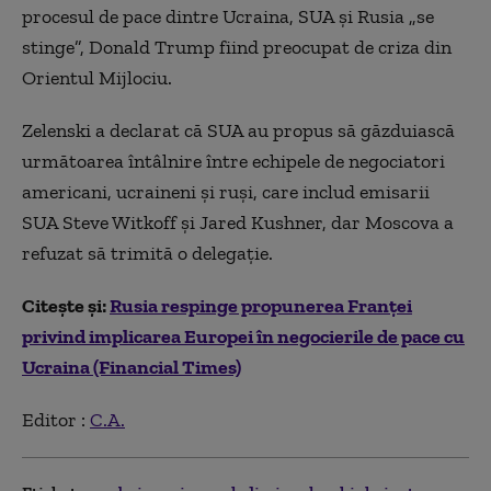
procesul de pace dintre Ucraina, SUA și Rusia „se
stinge”, Donald Trump fiind preocupat de criza din
Orientul Mijlociu.
Zelenski a declarat că SUA au propus să găzduiască
următoarea întâlnire între echipele de negociatori
americani, ucraineni și ruși, care includ emisarii
SUA Steve Witkoff și Jared Kushner, dar Moscova a
refuzat să trimită o delegație.
Citește și:
Rusia respinge propunerea Franței
privind implicarea Europei în negocierile de pace cu
Ucraina (Financial Times)
Editor :
C.A.