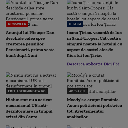
NEWSWEEK
DIGI FM
Anunțul lui Nicușor Dan
Ioana Țiriac, vacanță de lux
deschide calea spre
în Saint-Tropez. Cât costă o
creșterea pensiilor.
singură noapte la hotelul cu
Pensionarii, prima veste
aspect de castel ales de
bună după 2 ani
fiica lui Ion Țiriac
Descarcă aplicația Digi FM
EDITIADEDIMINEATA.RO
ADEVARUL
Niciun stat nu a activat
Moody’s a cruțat România.
mecanismul UE anti-
Acum politicienii pot strica
dezinformare în timpul
tot. Avertismentul
crizei din Ceuta
analiștilor