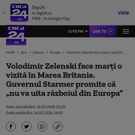
Digi24
VIEW
m.digi24.ro
FREE - In Google Play
LIVE TV
LIVE FM
HOME
Știri
Externe
Europa
Volodimir Zelenski face marți o vizită în Marea Britanie. Guvernul Starmer promite că „nu va uita războiul din Europa”
Volodimir Zelenski face marți o
vizită în Marea Britanie.
Guvernul Starmer promite că
„nu va uita războiul din Europa”
Data actualizării:
16.03.2026 22:20
Data publicării:
16.03.2026 19:03