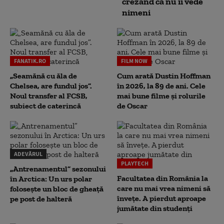
crezând că nu îi vede
nimeni
FANATIK.RO
FILM NOW
„Seamănă cu ăla de
Cum arată Dustin Hoffman
Chelsea, are fundul jos”.
în 2026, la 89 de ani. Cele
Noul transfer al FCSB,
mai bune filme și rolurile
subiect de caterincă
de Oscar
ADEVĂRUL
PLAYTECH
„Antrenamentul” sezonului
Facultatea din România la
în Arctica: Un urs polar
care nu mai vrea nimeni să
folosește un bloc de gheață
înveţe. A pierdut aproape
pe post de halteră
jumătate din studenţi