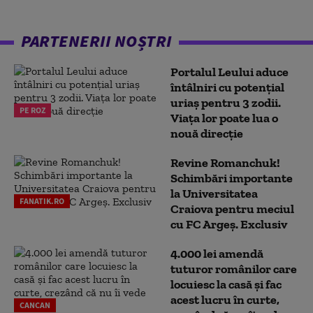
PARTENERII NOȘTRI
Portalul Leului aduce
întâlniri cu potențial
uriaș pentru 3 zodii.
PE ROZ
Viața lor poate lua o
nouă direcție
Revine Romanchuk!
Schimbări importante
la Universitatea
FANATIK.RO
Craiova pentru meciul
cu FC Argeş. Exclusiv
4.000 lei amendă
tuturor românilor care
locuiesc la casă și fac
acest lucru în curte,
CANCAN