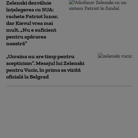
Zelenski dezvăluie
înțelegerea cu SUA:
rachete Patriot lunar,
dar Kievul vrea mai
mult. „Nu e suficient
pentru apărarea
noastră”
„Ucraina nu are timp pentru
scepticism”. Mesajul lui Zelenski
pentru Vucic, în prima sa vizită
oficială la Belgrad
Campania de 40 de zile
a Ucrainei împotriva
Rusiei: care a fost
menirea operațiunii.
„Obiectivul final nu
putea fi atins”