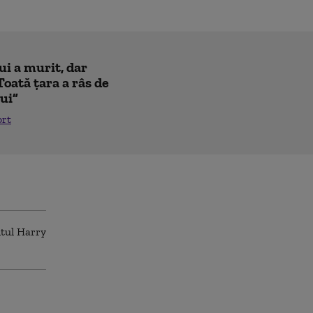
ui a murit, dar
Toată țara a râs de
lui”
ort