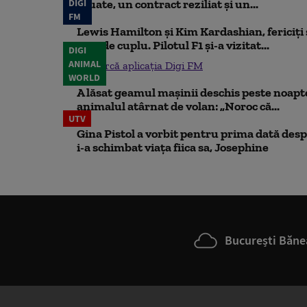
DIGI
eșuate, un contract reziliat și un...
FM
Lewis Hamilton și Kim Kardashian, fericiți ș
rare de cuplu. Pilotul F1 și-a vizitat...
DIGI
ANIMAL
Descarcă aplicația Digi FM
WORLD
A lăsat geamul mașinii deschis peste noapte,
animalul atârnat de volan: „Noroc că...
UTV
Gina Pistol a vorbit pentru prima dată despr
i-a schimbat viața fiica sa, Josephine
București Băne