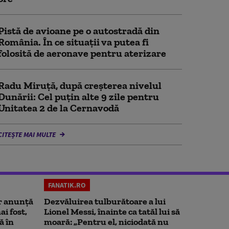
Pistă de avioane pe o autostradă din
România. În ce situații va putea fi
folosită de aeronave pentru aterizare
Radu Miruță, după creșterea nivelul
Dunării: Cel puțin alte 9 zile pentru
Unitatea 2 de la Cernavodă
CITEȘTE MAI MULTE
FANATIK.RO
r anunță
Dezvăluirea tulburătoare a lui
i fost,
Lionel Messi, înainte ca tatăl lui să
ă în
moară: „Pentru el, niciodată nu