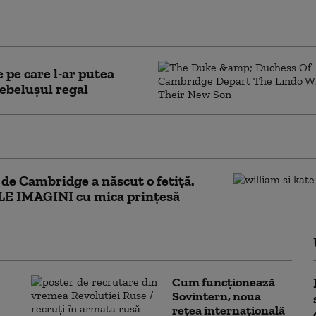
 prințului Harry și al
ghan Markle
pe care l-ar putea
ebelușul regal
Prințul William vorbește suedeza
de Cambridge a născut o fetiţă.
E IMAGINI cu mica prințesă
Cum funcționează
Sovintern, noua
rețea internațională