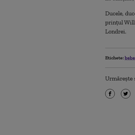
Ducele, duce
prinţul Wil
Londrei.
Etichete:
bebe
Urmărește ș