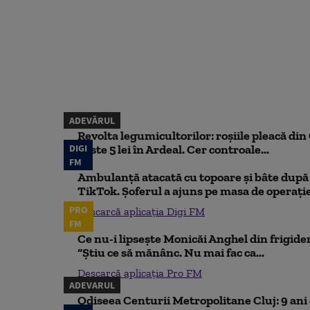
ADEVĂRUL
Revolta legumicultorilor: roșiile pleacă din O
DIGI
peste 5 lei în Ardeal. Cer controale...
FM
Ambulanță atacată cu topoare și bâte după 
TikTok. Șoferul a ajuns pe masa de operați
PRO
Descarcă aplicația Digi FM
FM
Ce nu-i lipsește Monicăi Anghel din frigider,
“Știu ce să mănânc. Nu mai fac ca...
Descarcă aplicația Pro FM
ADEVARUL
Odiseea Centurii Metropolitane Cluj: 9 ani d