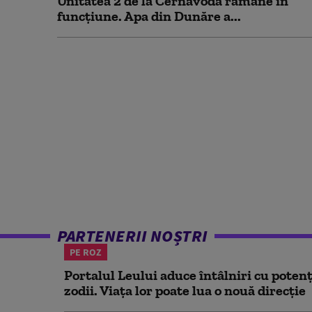
Unitatea 2 de la Cernavodă rămâne în
funcțiune. Apa din Dunăre a...
PARTENERII NOȘTRI
PE ROZ
Portalul Leului aduce întâlniri cu potenț
zodii. Viața lor poate lua o nouă direcție