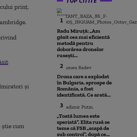
TOP CITITE
cului prinț.
1
 Cambridge.
Radu Miruță: „Am
privind
găsit cea mai eficientă
metodă pentru
doborârea dronelor
rusești...
sit
2
Drona care a explodat
în Bulgaria, aproape de
dmiratori şi
România, a fost
identificată. Ce arată...
3
„Toată lumea este
speriată”. Elita rusă se
e ştie cum
teme că FSB „scapă de
sub control”, după ce...