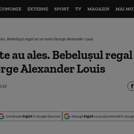
CONOMIE
EXTERNE
SPORT
TV
MAGAZIN
MAI MU
ales. Bebelușul regal se va numi George Alexander Louis
te au ales. Bebelușul regal
rge Alexander Louis
0:33
Urmărește
Digi24
în Google Discover
Adaugă
Digi24
ca sursă preferată în Googl