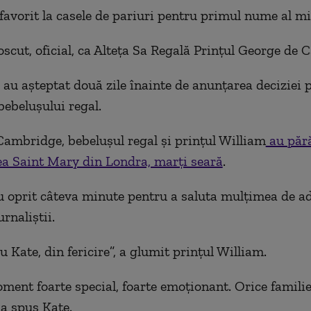
favorit la casele de pariuri pentru primul nume al mi
noscut, oficial, ca Alteța Sa Regală Prințul George de
e au aşteptat două zile înainte de anunţarea deciziei 
ebeluşului regal.
ambridge, bebeluşul regal şi prinţul William
au pără
a Saint Mary din Londra, marţi seară
.
au oprit câteva minute pentru a saluta mulţimea de a
urnaliştii.
 Kate, din fericire”, a glumit prinţul William.
ment foarte special, foarte emoţionant. Orice famili
 a spus Kate.