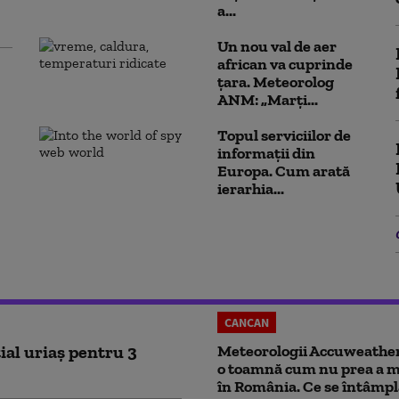
a...
Un nou val de aer
african va cuprinde
țara. Meteorolog
ANM: „Marți...
Topul serviciilor de
informații din
Europa. Cum arată
ierarhia...
CANCAN
ial uriaș pentru 3
Meteorologii Accuweathe
o toamnă cum nu prea a ma
în România. Ce se întâmpl