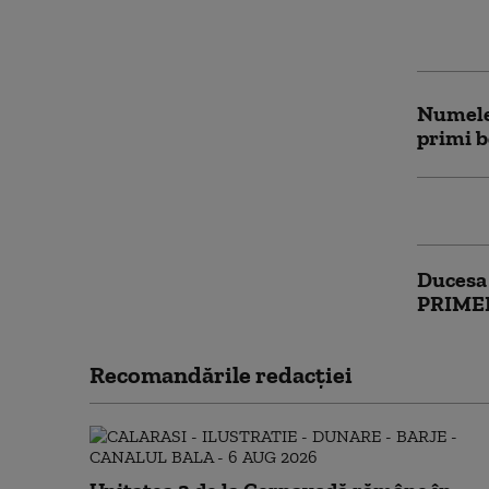
copil al
lui Me
Numele 
primi b
VIDEO. 
Ducesa 
PRIMEL
Recomandările redacţiei