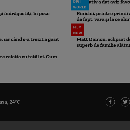
DIGI
legislativ a dat aviz fav
WORLD
i îndrăgostiți, în poze
Rinichii, printre primii
de fapt, vara și la ce ali
FILM
NOW
 iar când s-a trezit a găsit
Matt Damon, eclipsat de
superb de familie alătur
e relația cu tatăl ei. Cum
asa, 24°C