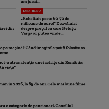
am jucat...
FANATIK.RO
„A cheltuit peste 60-70 de
milioane de euro!” Dezvăluiri
izei din
despre prețul cu care Neluțu
Varga ar putea vinde...
 pe mașină? Când imaginile pot fi folosite ca
bleme
o i-a atras atenția unei actrițe din România:
tă viață”
n în 2026, la 89 de ani. Cele mai bune filme
ru o categorie de pensionari. Consiliul