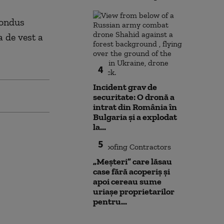
condus
a de vest a
4
Incident grav de
securitate: O dronă a
intrat din România în
Bulgaria şi a explodat
la...
5
„Meșteri” care lăsau
case fără acoperiș și
apoi cereau sume
uriașe proprietarilor
pentru...