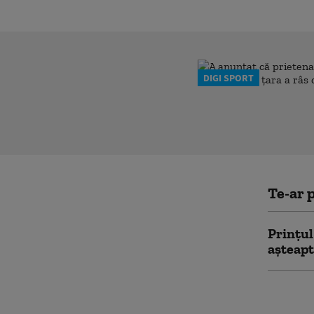
DIGI SPORT
Te-ar p
Prinţu
aşteapt
Reacția
anunţul