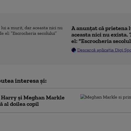
A anunțat că prietena l
aceasta nici nu exista. 
el: ”Escrocheria secolu
Descarcă aplicația Digi Sp
utea interesa și:
l Harry şi Meghan Markle
ă al doilea copil
 reginei Elisabeta la
 naşterii primului