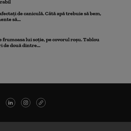
orabil
 afectați de caniculă. Câtă apă trebuie să bem,
mente să...
 frumoasa lui soție, pe covorul roșu. Tablou
i de două dintre...