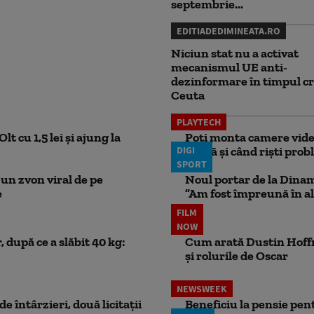
septembrie...
EDITIADEDIMINEATA.RO
Niciun stat nu a activat
mecanismul UE anti-
dezinformare în timpul cr
Ceuta
PLAYTECH
lt cu 1,5 lei și ajung la
Poți monta camere video
DIGI
probă și când riști pro
SPORT
un zvon viral de pe
Noul portar de la Dinam
e
”Am fost împreună în al
FILM
NOW
 după ce a slăbit 40 kg:
Cum arată Dustin Hoffma
și rolurile de Oscar
NEWSWEEK
e întârzieri, două licitații
Beneficiu la pensie pent