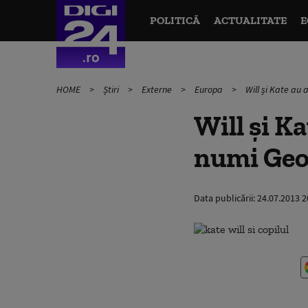
POLITICĂ
ACTUALITATE
E
HOME
Știri
Externe
Europa
Will și Kate au 
Will și Ka
numi Geo
Data publicării:
24.07.2013 2