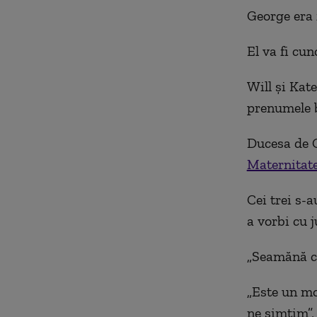
George era 
El va fi cu
Will și Kat
prenumele b
Ducesa de C
Maternitate
Cei trei s-
a vorbi cu j
„Seamănă cu
„Este un mo
ne simţim”,