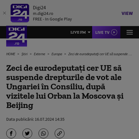
Digi24
VIEW
m.digi24.ro
FREE - In Google Play
LIVE TV
LIVE FM
HOME
Știri
Externe
Europa
Zeci de eurodeputaţi cer UE să suspende drepturile de vot ale Ungariei în Consiliu, după vizitele lui Orban la Moscova și Beijing
Zeci de eurodeputaţi cer UE să
suspende drepturile de vot ale
Ungariei în Consiliu, după
vizitele lui Orban la Moscova și
Beijing
Data publicării:
16.07.2024 14:35