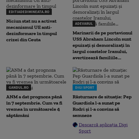
EDITIADEDIMINEATA.RO
Niciun stat nu a activat
ADEVARUL
mecanismul UE anti-
Marinarii de pe portavionul
dezinformare în timpul
USS Abraham Lincoln sunt
crizei din Ceuta
epuizați și demoralizați în
largul coastelor Iranului,
avertizează familiile...
GANDUL.RO
DIGI SPORT
ANM a dat prognoza până
Răsturnare de situație: Pep
în 7 septembrie. Cum va fi
Guardiola l-a sunat pe
vremea în următoarele 4
Rodri și l-a convins să
săptămâni
semneze
Descarcă aplicația Digi
Sport