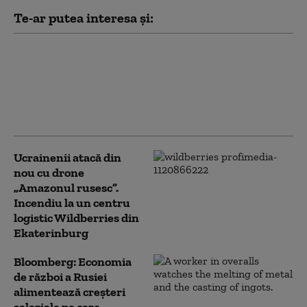
Te-ar putea interesa și:
Serviciile secrete
americane avertizează
că Putin ar putea ataca
o țară NATO încă din
această toamnă (WSJ)
Ucrainenii atacă din
nou cu drone
„Amazonul rusesc”.
Incendiu la un centru
logistic Wildberries din
Ekaterinburg
Bloomberg: Economia
de război a Rusiei
alimentează creşteri