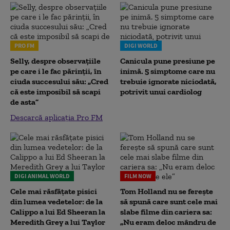
PRO FM
DIGI WORLD
Selly, despre observațiile
Canicula pune presiune pe
pe care i le fac părinții, în
inimă. 5 simptome care nu
ciuda succesului său: „Cred
trebuie ignorate niciodată,
că este imposibil să scapi
potrivit unui cardiolog
de asta”
Descarcă aplicația Pro FM
DIGI ANIMAL WORLD
FILM NOW
Cele mai răsfățate pisici
Tom Holland nu se ferește
din lumea vedetelor: de la
să spună care sunt cele mai
Calippo a lui Ed Sheeran la
slabe filme din cariera sa:
Meredith Grey a lui Taylor
„Nu eram deloc mândru de