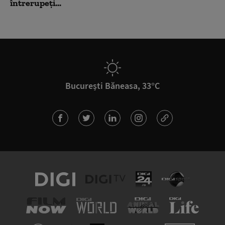
întrerupeți...
București Băneasa, 33°C