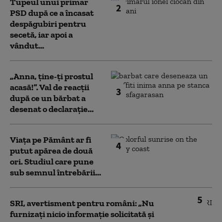
Tupeul unui primar
2
PSD după ce a încasat
despăgubiri pentru
secetă, iar apoi a
vândut...
„Anna, ţine-ţi prostul
acasă!”. Val de reacții
3
după ce un bărbat a
desenat o declarație...
Viața pe Pământ ar fi
4
putut apărea de două
ori. Studiul care pune
sub semnul întrebării...
5
SRI, avertisment pentru români: „Nu
furnizați nicio informație solicitată și