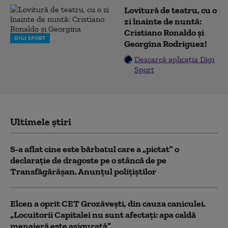
Lovitură de teatru, cu o
zi înainte de nuntă:
Cristiano Ronaldo și
DIGI SPORT
Georgina Rodriguez!
Descarcă aplicația Digi
Sport
Ultimele știri
S-a aflat cine este bărbatul care a „pictat” o
declarație de dragoste pe o stâncă de pe
Transfăgărășan. Anunțul polițiștilor
Elcen a oprit CET Grozăveşti, din cauza caniculei.
„Locuitorii Capitalei nu sunt afectați: apa caldă
menajeră este asigurată”