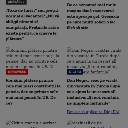
ADEVĂRUL
De ce consumă mai mult
„Taxa de turist” sau prețul
mașina dacă rezervorul
normal al vacanței? „Nu vă
este aproape gol. Greșeala
obligă nimeni să
pe care mulți șoferi o fac
cumpărați. Prețurile astea
fără să știe
există pentru că cineva le
plătește”
NEWSWEEK
DIGI FM
Românii plătesc printre
Dan Negru, reacție virală
cele mai mari contribuții la
din vacanța în Turcia după
pensie, dar au printre cele
ce a ajuns la un resort all
mai mici pensii în UE. De
inclusive: „Și noi, românii,
ce?
ne umplem farfuriile”
Descarcă aplicația Digi FM