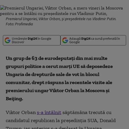
Premierul Ungariei, Viktor Orban, și preşedintele rus Vladimir Putin.
Foto: Profimedia
Urmărește
Digi24
în Google
Adaugă
Digi24
ca sursă preferată în
Discover
Google
Un grup de 63 de eurodeputaţi din mai multe
grupuri politice a cerut marţi UE să deposedeze
Ungaria de drepturile sale de vot în blocul
comunitar, drept răspuns la recentele vizite ale
premierului ungar Viktor Orban la Moscova şi
Beijing.
Viktor Orban
s-a întâlnit
săptămâna trecută cu
candidatul republican la preşedinţia SUA, Donald
Trump, iar anterior s-a deplasat în Ucraina,