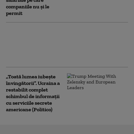
salariale pe care
companiile nu şi le
permit
NATO a interceptat cu 250%
mai multe avioane rusești în
apropierea teritoriului său.
Bilanț îngrijorător: „Cifrele
nu mint”
„Toată lumea iubește
învingătorii”. Ucraina a
restabilit complet
schimbul de informații
cu serviciile secrete
americane (Politico)