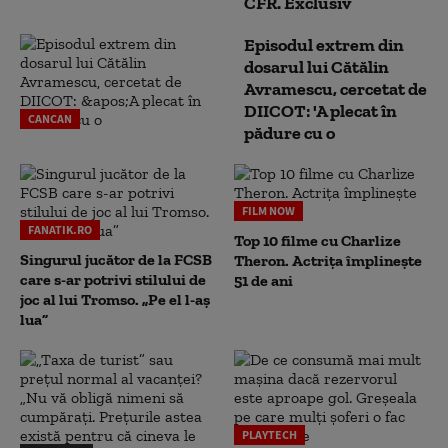
CFR. Exclusiv
Episodul extrem din
dosarul lui Cătălin
Avramescu, cercetat de
DIICOT: 'A plecat în
CANCAN
pădure cu o
FILM NOW
FANATIK.RO
Top 10 filme cu Charlize
Singurul jucător de la FCSB
Theron. Actrița împlinește
care s-ar potrivi stilului de
51 de ani
joc al lui Tromso. „Pe el l-aș
lua”
PLAYTECH