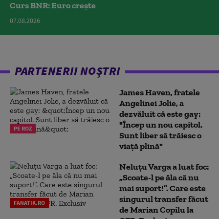
Curs BNR: Euro crește
07.08.2026
PARTENERII NOȘTRI
James Haven, fratele
Angelinei Jolie, a
dezvăluit că este gay:
"Încep un nou capitol.
PE ROZ
Sunt liber să trăiesc o
viață plină"
Neluțu Varga a luat foc:
„Scoate-l pe ăla că nu
mai suport!”. Care este
singurul transfer făcut
FANATIK.RO
de Marian Copilu la