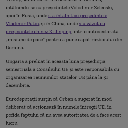
întâlnindu-se cu preşedintele Volodimir Zelenski,
apoi în Rusia, unde
s-a întâlnit cu preşedintele
Vladimir Putin
, şi în China, unde
s-a văzut cu
preşedintele chinez Xi Jinping
, într-o autodeclarată
„misiune de pace” pentru a pune capăt războiului din
Ucraina.
Ungaria a preluat în această lună preşedinţia
semestrială a Consiliului UE şi este responsabilă cu
organizarea reuniunilor statelor UE până la 31
decembrie.
Eurodeputaţii susţin că Orban a sugerat în mod
deliberat că acţionează în numele întregii UE, în
pofida faptului că nu avea autoritatea de a face acest
lucru.