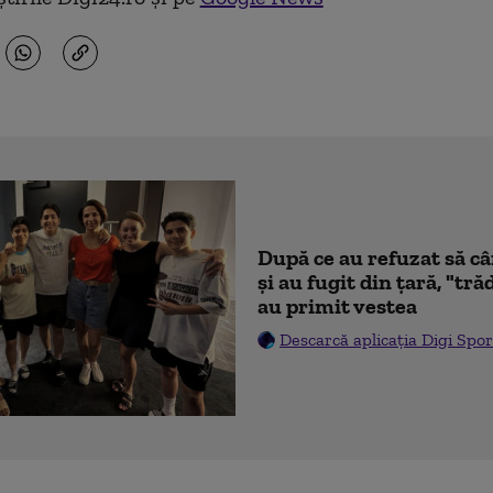
După ce au refuzat să c
şi au fugit din ţară, "tr
au primit vestea
Descarcă aplicația Digi Spor