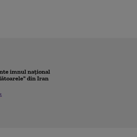
ânte imnul naţional
ădătoarele" din Iran
t