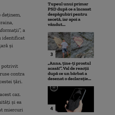
Tupeul unui primar
PSD după ce a încasat
despăgubiri pentru
e deţinem,
secetă, iar apoi a
craina,
vândut...
formaţii”, a
 identificat
ţară şi
3
„Anna, ţine-ţi prostul
 potrivit
acasă!”. Val de reacții
 ruse contra
după ce un bărbat a
desenat o declarație...
estei ţări.
acest caz.
ităţi şi ea
4
at miercuri