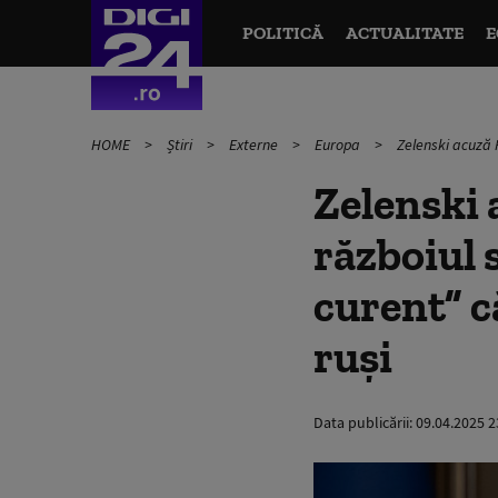
POLITICĂ
ACTUALITATE
E
HOME
Știri
Externe
Europa
Zelenski acuză R
Zelenski 
războiul 
curent” c
ruși
Data publicării:
09.04.2025 2