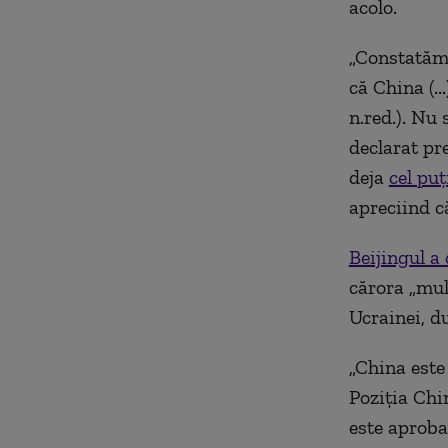
acolo.
„
Constatăm p
că China (..
n.red.). Nu
declarat pr
deja
cel puţ
apreciind c
Beijingul a
cărora „mult
Ucrainei, du
„
China este 
Poziţia Chi
este aproba