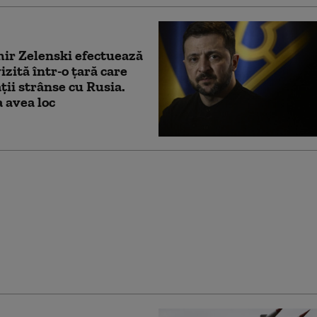
ir Zelenski efectuează
izită într-o țară care
ații strânse cu Rusia.
 avea loc
 nu își mai permite să
e financiar Ucraina,
Dungaciu. Liderul AUR
anțează de discursul lui