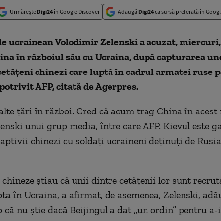
Urmărește
Digi24
în Google Discover
Adaugă
Digi24
ca sursă preferată în Googl
le ucrainean Volodimir Zelenski a acuzat, miercuri
ina în războiul său cu Ucraina, după capturarea un
etăţeni chinezi care luptă în cadrul armatei ruse p
potrivit AFP, citată de Agerpres.
alte ţări în război. Cred că acum trag China în acest 
lenski unui grup media, între care AFP. Kievul este g
aptivii chinezi cu soldaţi ucraineni deţinuţi de Rusi
 chineze ştiau că unii dintre cetăţenii lor sunt recrut
pta în Ucraina, a afirmat, de asemenea, Zelenski, ad
 că nu ştie dacă Beijingul a dat „un ordin” pentru a-i