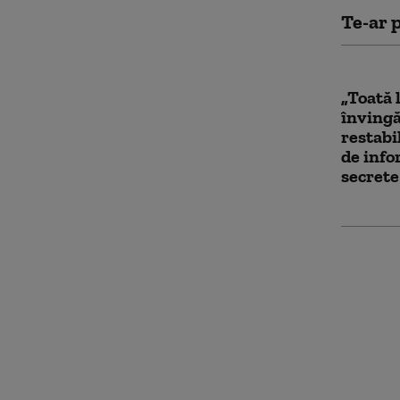
Te-ar p
„Toată 
învingă
restabi
de info
secrete
UE perm
cumpere
afara U
proven
de mili