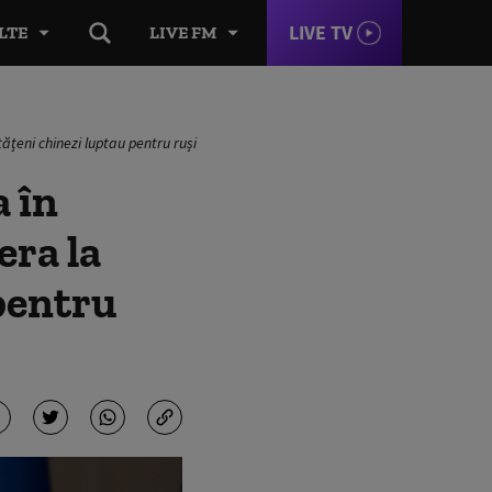
LIVE TV
LTE
LIVE FM
ățeni chinezi luptau pentru ruși
a în
era la
 pentru