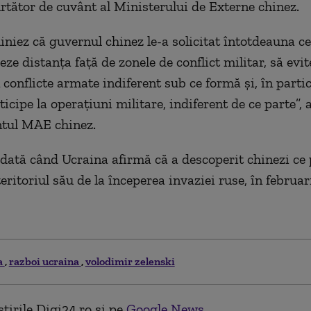
urtător de cuvânt al Ministerului de Externe chinez.
iniez că guvernul chinez le-a solicitat întotdeauna ce
eze distanţa faţă de zonele de conflict militar, să evit
 conflicte armate indiferent sub ce formă şi, în partic
ticipe la operaţiuni militare, indiferent de ce parte”, 
ntul MAE chinez.
dată când Ucraina afirmă că a descoperit chinezi ce 
teritoriul său de la începerea invaziei ruse, în februar
a
razboi ucraina
volodimir zelenski
tirile Digi24.ro și pe
Google News