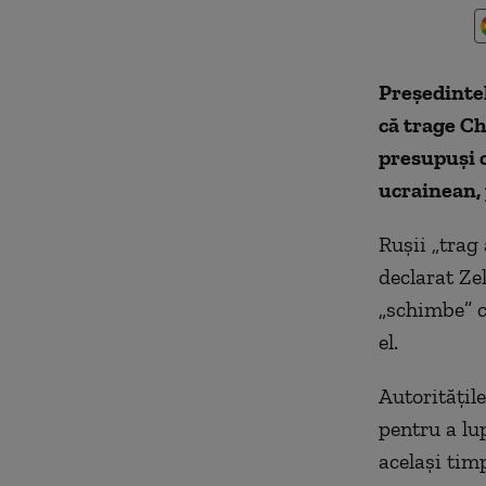
Preşedinte
că trage Ch
presupuşi c
ucrainean,
Ruşii „trag 
declarat Ze
„schimbe” c
el.
Autorităţile
pentru a lu
acelaşi timp