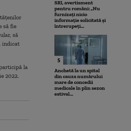
SRI, avertisment
pentru români: „Nu
furnizați nicio
tăţenilor
informație solicitată și
e să fie
întrerupeți...
ular, să
a indicat
5
participă la
Anchetă la un spital
ie 2022.
din cauza numărului
mare de concedii
medicale în plin sezon
estival...