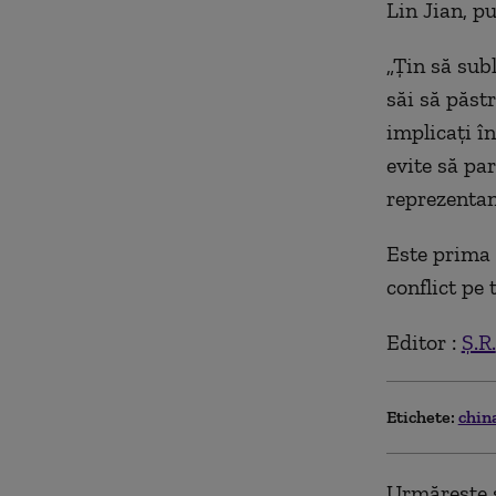
Lin Jian, p
„
Ţin să subl
săi să păstr
implicaţi în
evite să par
reprezenta
Este prima 
conflict pe 
Editor :
Ș.R.
Etichete:
chin
Urmărește ș