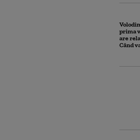
Volodim
prima v
are rel
Când va
România
sprijin
spune 
se dist
Simion