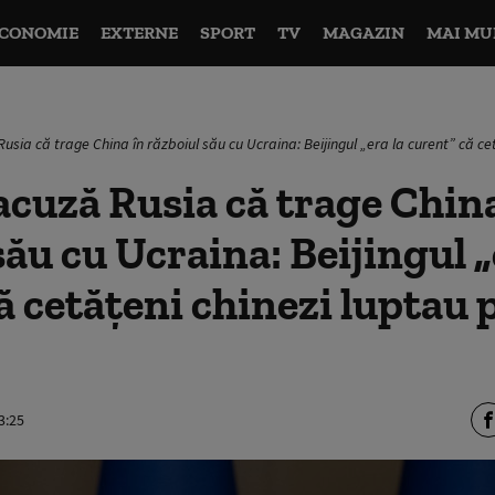
CONOMIE
EXTERNE
SPORT
TV
MAGAZIN
MAI MU
usia că trage China în războiul său cu Ucraina: Beijingul „era la curent” că cet
acuză Rusia că trage Chin
său cu Ucraina: Beijingul „
ă cetățeni chinezi luptau
3:25