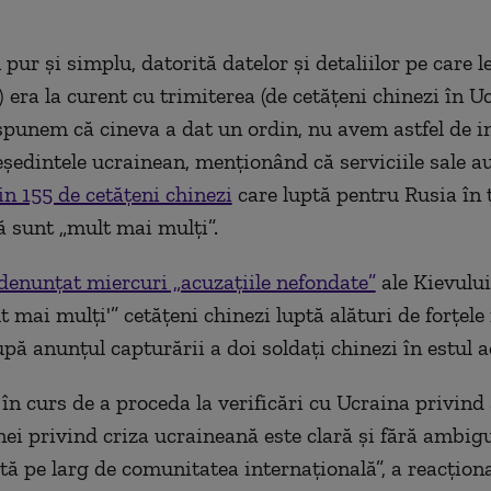
ur şi simplu, datorită datelor şi detaliilor pe care l
.) era la curent cu trimiterea (de cetăţeni chinezi în U
 spunem că cineva a dat un ordin, nu avem astfel de in
eşedintele ucrainean, menţionând că serviciile sale au
in 155 de cetăţeni chinezi
care luptă pentru Rusia în 
ă sunt „mult mai mulţi”.
 denunţat miercuri „acuzaţiile nefondate”
ale Kievului
 mai mulţi'” cetăţeni chinezi luptă alături de forţele
pă anunţul capturării a doi soldaţi chinezi în estul ac
în curs de a proceda la verificări cu Ucraina privind 
nei privind criza ucraineană este clară şi fără ambigu
tă pe larg de comunitatea internaţională”, a reacţion