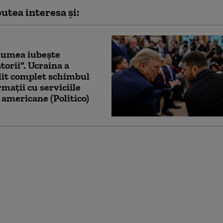
utea interesa și:
lumea iubește
torii”. Ucraina a
lit complet schimbul
rmații cu serviciile
 americane (Politico)
ite Ucrainei să
 rachete Patriot din
niunii. Fondurile pot
i din împrumutul de 90
arde de euro