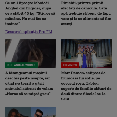
Ce nu-i lipsește Monicăi
Rinichii, printre primii
Anghel din frigider, după
afectați de caniculă. Câtă
ce a slăbit 40 kg: “Știu ce să
apă trebuie să bem, de fapt,
mănânc. Nu mai fac ca
vara și la ce alimente să fim
înainte”
atenți
Descarcă aplicația Pro FM
DIGI ANIMAL WORLD
FILM NOW
A lăsat geamul mașinii
Matt Damon, eclipsat de
deschis peste noapte, iar
frumoasa lui soție, pe
când s-a trezit a găsit
covorul roșu. Tablou
animalul atârnat de volan:
superb de familie alături de
„Noroc că se mișcă greu”
două dintre fiicele lor, la
Seul