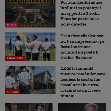
Portalul Leului aduce
întâlniri cu potențial
uriaș pentru 3 zodii.
Viața lor poate lua o
nouă direcție
PE ROZ
Transferurile Craiovei
nu l-au impresionat pe
fostul antrenor:
niciunul nu poate fi
titular! Exclusiv
FANATIK.RO
4.000 lei amendă
tuturor românilor care
locuiesc la casă și fac
acest lucru în curte,
crezând că nu îi vede
CANCAN
nimeni