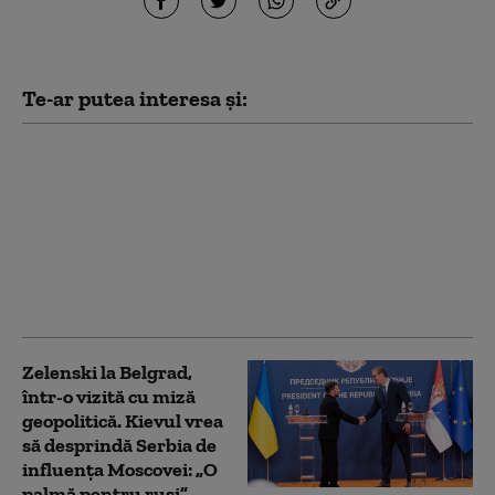
Te-ar putea interesa și:
Cine vine după Putin?
Rusia se apropie de o
inevitabilă criză de
succesiune. Lupta
pentru putere care ar
putea începe la
Kremlin
Zelenski la Belgrad,
într-o vizită cu miză
geopolitică. Kievul vrea
să desprindă Serbia de
influența Moscovei: „O
palmă pentru ruși”