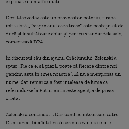
exponate cu malformaţii.
Deşi Medvedev este un provocator notoriu, tirada
intitulată
„
Despre anul care trece
”
este neobişnuit de
dură şi insultătoare chiar şi pentru standardele sale,
comentează DPA.
În discursul său din ajunul Crăciunului, Zelenski a
spus:
„
Fie ca el să piară, poate că fiecare dintre noi
gândim asta în sinea noastră
”
. El nu a menţionat un
nume, dar remarca a fost înţeleasă de lume ca
referindu-se la Putin, aminteşte agenţia de presă
citată.
Zelenski a continuat:
„
Dar când ne întoarcem către
Dumnezeu, bineînţeles că cerem ceva mai mare.