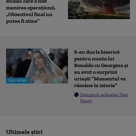
Rusiei: care a fost
menirea operațiunii.
„Obiectivul final nu
putea fi atins”
S-au dus la biserică
pentru nunta lui
Ronaldo cu Georgina și
au avut o surpriză
uriașă! ”Momentul va
DIGI SPORT
rămâne în istorie”
Descarcă aplicația Digi
Sport
Ultimele știri