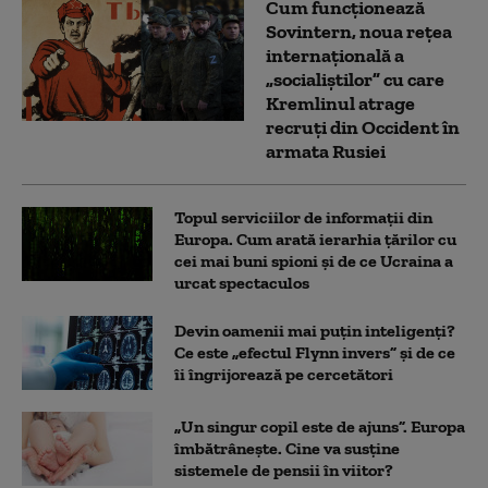
Cum funcționează
Sovintern, noua rețea
internațională a
„socialiștilor” cu care
Kremlinul atrage
recruți din Occident în
armata Rusiei
Topul serviciilor de informații din
Europa. Cum arată ierarhia țărilor cu
cei mai buni spioni și de ce Ucraina a
urcat spectaculos
Devin oamenii mai puțin inteligenți?
Ce este „efectul Flynn invers” și de ce
îi îngrijorează pe cercetători
„Un singur copil este de ajuns”. Europa
îmbătrânește. Cine va susține
sistemele de pensii în viitor?