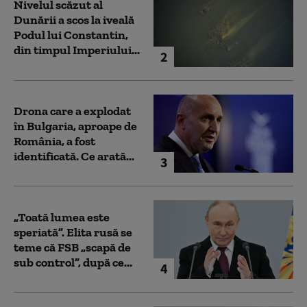
Nivelul scăzut al
Dunării a scos la iveală
Podul lui Constantin,
din timpul Imperiului...
2
Drona care a explodat
în Bulgaria, aproape de
România, a fost
identificată. Ce arată...
3
„Toată lumea este
speriată”. Elita rusă se
teme că FSB „scapă de
sub control”, după ce...
4