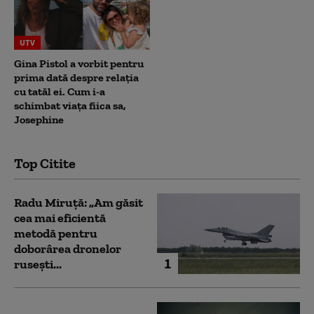
UTV
Gina Pistol a vorbit pentru
prima dată despre relația
cu tatăl ei. Cum i-a
schimbat viața fiica sa,
Josephine
Top Citite
Radu Miruță: „Am găsit
cea mai eficientă
metodă pentru
doborârea dronelor
1
rusești...