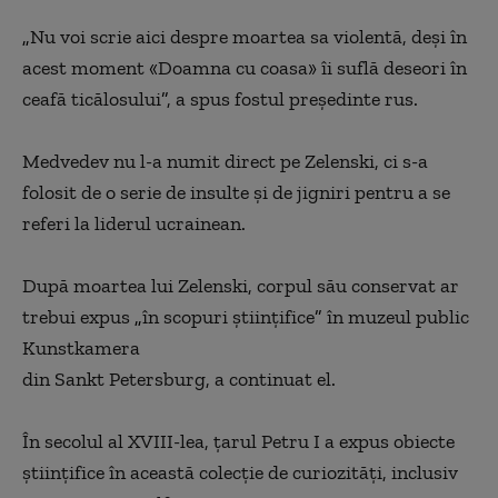
„
Nu voi scrie aici despre moartea sa violentă, deşi în
acest moment
«
Doamna cu coasa
»
îi suflă deseori în
ceafă ticălosului
”
, a spus fostul preşedinte rus.
Medvedev nu l-a numit direct pe Zelenski, ci s-a
folosit de o serie de insulte şi de jigniri pentru a se
referi la liderul ucrainean.
După moartea lui Zelenski, corpul său conservat ar
trebui expus
„
în scopuri ştiinţifice
”
în muzeul public
Kunstkamera
din Sankt Petersburg, a continuat el.
În secolul al XVIII-lea, ţarul Petru I a expus obiecte
ştiinţifice în această colecţie de curiozităţi, inclusiv