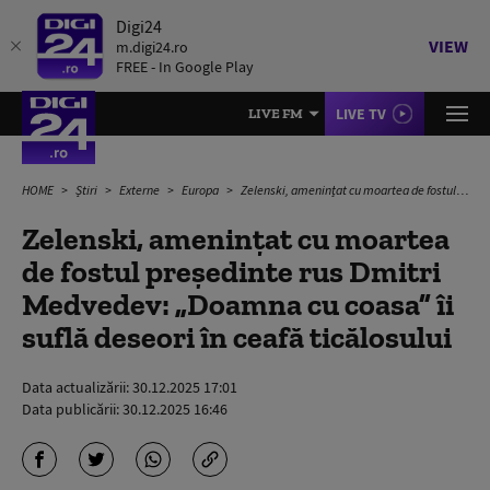
Digi24
VIEW
m.digi24.ro
FREE - In Google Play
LIVE TV
LIVE FM
HOME
Știri
Externe
Europa
Zelenski, amenințat cu moartea de fostul președinte rus Dmitri Medvedev: „Doamna cu coasa” îi suflă deseori în ceafă ticălosului
Zelenski, amenințat cu moartea
de fostul președinte rus Dmitri
Medvedev: „Doamna cu coasa” îi
suflă deseori în ceafă ticălosului
Data actualizării:
30.12.2025 17:01
Data publicării:
30.12.2025 16:46