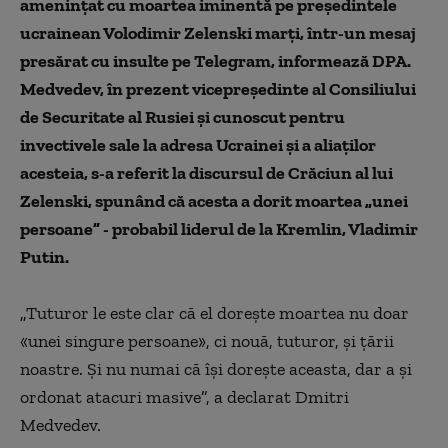
ameninţat cu moartea iminentă pe preşedintele
ucrainean Volodimir Zelenski marţi, într-un mesaj
presărat cu insulte pe Telegram, informează DPA.
Medvedev, în prezent vicepreşedinte al Consiliului
de Securitate al Rusiei şi cunoscut pentru
invectivele sale la adresa Ucrainei şi a aliaţilor
acesteia, s-a referit la discursul de Crăciun al lui
Zelenski, spunând că acesta a dorit moartea
„
unei
persoane
”
- probabil liderul de la Kremlin, Vladimir
Putin.
„
Tuturor le este clar că el doreşte moartea nu doar
«
unei singure persoane
»
, ci nouă, tuturor, şi ţării
noastre. Şi nu numai că îşi doreşte aceasta, dar a şi
ordonat atacuri masive
”
, a declarat Dmitri
Medvedev.