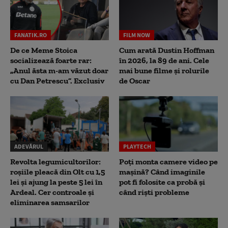
FANATIK.RO
FILM NOW
De ce Meme Stoica
Cum arată Dustin Hoffman
socializează foarte rar:
în 2026, la 89 de ani. Cele
„Anul ăsta m-am văzut doar
mai bune filme și rolurile
cu Dan Petrescu”. Exclusiv
de Oscar
ADEVĂRUL
PLAYTECH
Revolta legumicultorilor:
Poți monta camere video pe
roșiile pleacă din Olt cu 1,5
mașină? Când imaginile
lei și ajung la peste 5 lei în
pot fi folosite ca probă și
Ardeal. Cer controale și
când riști probleme
eliminarea samsarilor