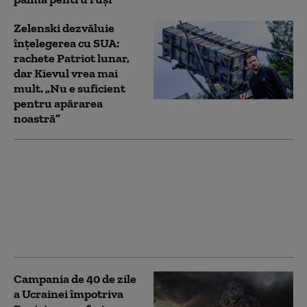
Zelenski dezvăluie
înțelegerea cu SUA:
rachete Patriot lunar,
dar Kievul vrea mai
mult. „Nu e suficient
pentru apărarea
noastră”
„Ucraina nu are timp
pentru scepticism”.
Mesajul lui Zelenski
pentru Vucic, în prima
sa vizită oficială la
Belgrad
Campania de 40 de zile
a Ucrainei împotriva