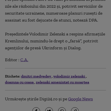
zile ale războiului din 2022 şi, potrivit serviciilor de
securitate ucrainene, numeroase planuri ruseşti de
asasinat au fost dejucate de atunci, notează DPA.
Preşedintele Volodimir Zelenski a respins afirmaţiile
Kremlinului, numindu-le drept o
„
farsă
”
, potrivit
agenţiilor de presă Ukrinform şi Dialog.
Editor :
C.A.
Etichete:
dmitri medvedev
volodimir zelenski
doamna cu coasa
zelenski amenintat cu moartea
Urmărește știrile Digi24.ro și pe
Google News