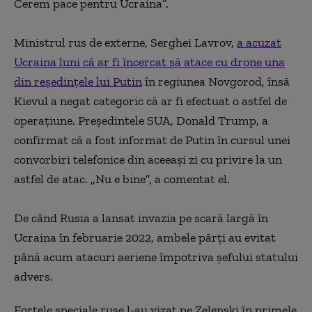
Cerem pace pentru Ucraina
”
.
Ministrul rus de externe, Serghei Lavrov,
a acuzat
Ucraina luni că ar fi încercat să atace cu drone una
din reşedinţele lui Putin
în regiunea Novgorod, însă
Kievul a negat categoric că ar fi efectuat o astfel de
operaţiune. Preşedintele SUA, Donald Trump, a
confirmat că a fost informat de Putin în cursul unei
convorbiri telefonice din aceeaşi zi cu privire la un
astfel de atac.
„
Nu e bine
”
, a comentat el.
De când Rusia a lansat invazia pe scară largă în
Ucraina în februarie 2022, ambele părţi au evitat
până acum atacuri aeriene împotriva şefului statului
advers.
Forţele speciale ruse l-au vizat pe Zelenski în primele