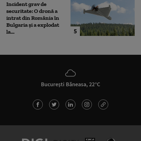
Incident grav de
securitate: O dronă a
intrat din România în
Bulgaria şi a explodat
5
la...
București Băneasa, 22°C