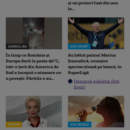
și un proiect luat din nou
la...
GANDUL.RO
DIGI SPORT
În timp ce România și
Au bătut palma! Marius
Europa fierb la peste 40°C,
Șumudică, revenire
într-o țară din America de
spectaculoasă pe bancă, în
Sud a început o ninsoare ca-
SuperLigă
n povești: Pârtiile s-au...
Descarcă aplicația Digi
Sport
PRO FM
DIGI WORLD