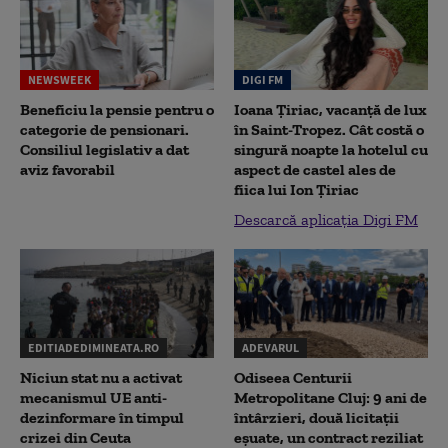
NEWSWEEK
DIGI FM
Beneficiu la pensie pentru o
Ioana Țiriac, vacanță de lux
categorie de pensionari.
în Saint-Tropez. Cât costă o
Consiliul legislativ a dat
singură noapte la hotelul cu
aviz favorabil
aspect de castel ales de
fiica lui Ion Țiriac
Descarcă aplicația Digi FM
EDITIADEDIMINEATA.RO
ADEVARUL
Niciun stat nu a activat
Odiseea Centurii
mecanismul UE anti-
Metropolitane Cluj: 9 ani de
dezinformare în timpul
întârzieri, două licitații
crizei din Ceuta
eșuate, un contract reziliat