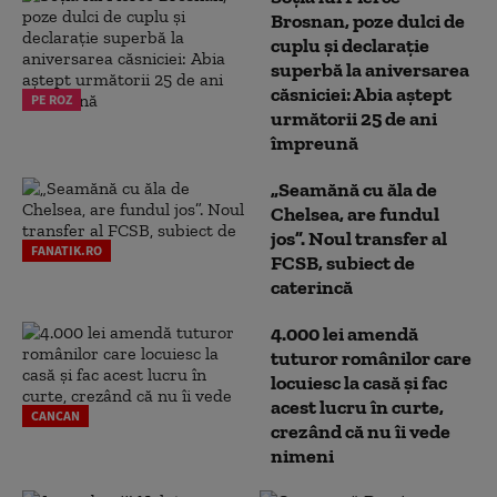
Brosnan, poze dulci de
cuplu și declarație
superbă la aniversarea
căsniciei: Abia aștept
PE ROZ
următorii 25 de ani
împreună
„Seamănă cu ăla de
Chelsea, are fundul
jos”. Noul transfer al
FANATIK.RO
FCSB, subiect de
caterincă
4.000 lei amendă
tuturor românilor care
locuiesc la casă și fac
acest lucru în curte,
CANCAN
crezând că nu îi vede
nimeni