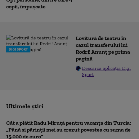
copii, împușcate
Lovitură de teatru în
cazul transferului lui
DIGI SPORT
Rodri! Anunț pe prima
pagină
Descarcă aplicația Digi
Sport
Ultimele știri
Cât a plătit Radu Miruță pentru vacanța din Turcia:
„Până și părinții mei au crezut povestea cu suma de
15.000 de euro”