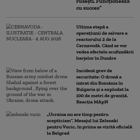
rusești. Funcționează
cu succes”
Ultima etapă a
operațiunii de salvare a
reactorului 2 de la
Cernavodă. Când se vor
vedea efectele scufundării
barjelor în Dunăre
Incident grav de
securitate: O dronă a
intrat din România în
Bulgaria şi a explodat la
100 de metri de graniţă.
Reacția MApN
„Ucraina nu are timp pentru
scepticism”. Mesajul lui Zelenski
pentru Vucic, în prima sa vizită oficială
la Belgrad