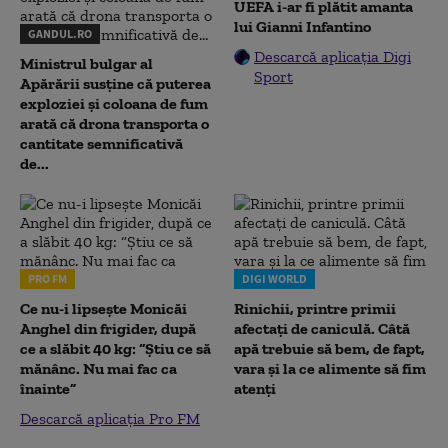
UEFA i-ar fi plătit amanta
lui Gianni Infantino
GANDUL.RO
Descarcă aplicația Digi
Ministrul bulgar al
Sport
Apărării susține că puterea
exploziei și coloana de fum
arată că drona transporta o
cantitate semnificativă
de...
PRO FM
DIGI WORLD
Ce nu-i lipsește Monicăi
Rinichii, printre primii
Anghel din frigider, după
afectați de caniculă. Câtă
ce a slăbit 40 kg: “Știu ce să
apă trebuie să bem, de fapt,
mănânc. Nu mai fac ca
vara și la ce alimente să fim
înainte”
atenți
Descarcă aplicația Pro FM