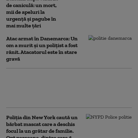
de caniculă: un mort,
mii de apeluri la
urgență și pagube în
mai multe țări
Atac armat în Danemarca: Un
om a murit și un poliţist a fost
rănit. Atacatorul este în stare
gravă
Atac armat la Țăndărei: patru oameni
au deschis focul asupra unei case.
Polițiștii cred că e o tentativă de
asasinat la comandă
Poliția din New York caută un
bărbat mascat care a deschis
focul la un grătar de familie.
Opt persoane, dintre care 4