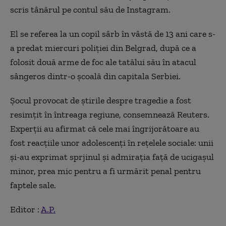
scris tânărul pe contul său de Instagram.
El se referea la un copil sârb în vâstă de 13 ani care s-
a predat miercuri poliţiei din Belgrad, după ce a
folosit două arme de foc ale tatălui său în atacul
sângeros dintr-o şcoală din capitala Serbiei.
Şocul provocat de ştirile despre tragedie a fost
resimţit în întreaga regiune, consemnează Reuters.
Experţii au afirmat că cele mai îngrijorătoare au
fost reacţiile unor adolescenţi în reţelele sociale: unii
şi-au exprimat sprjinul şi admiraţia faţă de ucigaşul
minor, prea mic pentru a fi urmărit penal pentru
faptele sale.
Editor :
A.P.