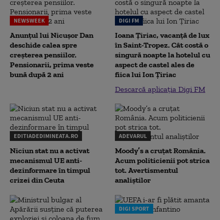
NEWSWEEK
DIGI FM
Anunțul lui Nicușor Dan
Ioana Țiriac, vacanță de lux
deschide calea spre
în Saint-Tropez. Cât costă o
creșterea pensiilor.
singură noapte la hotelul cu
Pensionarii, prima veste
aspect de castel ales de
bună după 2 ani
fiica lui Ion Țiriac
Descarcă aplicația Digi FM
EDITIADEDIMINEATA.RO
ADEVARUL
Niciun stat nu a activat
Moody’s a cruțat România.
mecanismul UE anti-
Acum politicienii pot strica
dezinformare în timpul
tot. Avertismentul
crizei din Ceuta
analiștilor
DIGI SPORT