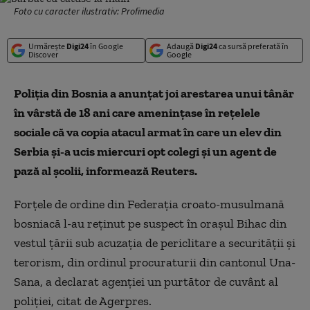
Foto cu caracter ilustrativ: Profimedia
Urmărește
Digi24
în Google
Adaugă
Digi24
ca sursă preferată în
Discover
Google
Poliţia din Bosnia a anunţat joi arestarea unui tânăr
în vârstă de 18 ani care ameninţase în reţelele
sociale că va copia atacul armat în care un elev din
Serbia şi-a ucis miercuri opt colegi şi un agent de
pază al şcolii, informează Reuters.
Forţele de ordine din Federaţia croato-musulmană
bosniacă l-au reţinut pe suspect în oraşul Bihac din
vestul ţării sub acuzaţia de periclitare a securităţii şi
terorism, din ordinul procuraturii din cantonul Una-
Sana, a declarat agenţiei un purtător de cuvânt al
poliţiei, citat de Agerpres.