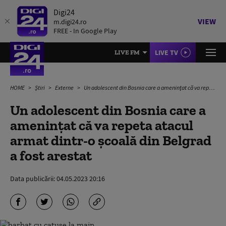
Digi24
VIEW
m.digi24.ro
FREE - In Google Play
LIVE TV
LIVE FM
HOME
Știri
Externe
Un adolescent din Bosnia care a ameninţat că va repeta atacul armat dintr-o şcoală din Belgrad a fost arestat
Un adolescent din Bosnia care a
ameninţat că va repeta atacul
armat dintr-o şcoală din Belgrad
a fost arestat
Data publicării:
04.05.2023 20:16