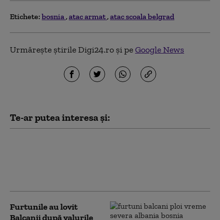
Etichete:
bosnia
atac armat
atac scoala belgrad
Urmărește știrile Digi24.ro și pe
Google News
Te-ar putea interesa și:
Şase tineri au fost împuşcați în
sud-estul Franţei cu o pușcă de
asalt. Atacatorul a tras dintr-o
maşină și a fugit
Furtunile au lovit
Balcanii după valurile