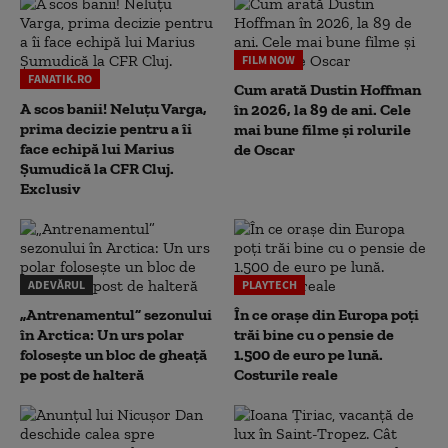
FILM NOW
FANATIK.RO
Cum arată Dustin Hoffman
A scos banii! Neluțu Varga,
în 2026, la 89 de ani. Cele
prima decizie pentru a îi
mai bune filme și rolurile
face echipă lui Marius
de Oscar
Șumudică la CFR Cluj.
Exclusiv
ADEVĂRUL
PLAYTECH
„Antrenamentul” sezonului
În ce orașe din Europa poți
în Arctica: Un urs polar
trăi bine cu o pensie de
folosește un bloc de gheață
1.500 de euro pe lună.
pe post de halteră
Costurile reale