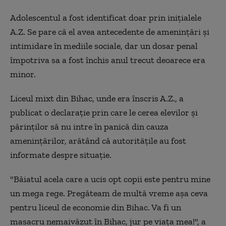
Adolescentul a fost identificat doar prin iniţialele
A.Z. Se pare că el avea antecedente de ameninţări şi
intimidare în mediile sociale, dar un dosar penal
împotriva sa a fost închis anul trecut deoarece era
minor.
Liceul mixt din Bihac, unde era înscris A.Z., a
publicat o declaraţie prin care le cerea elevilor şi
părinţilor să nu intre în panică din cauza
ameninţărilor, arătând că autorităţile au fost
informate despre situaţie.
"Băiatul acela care a ucis opt copii este pentru mine
un mega rege. Pregăteam de multă vreme aşa ceva
pentru liceul de economie din Bihac. Va fi un
masacru nemaivăzut în Bihac, jur pe viaţa mea!", a