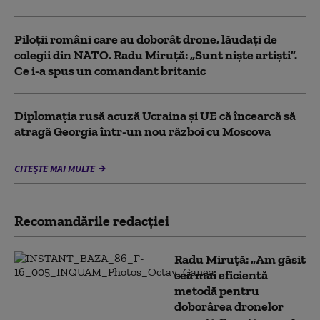
Piloții români care au doborât drone, lăudați de
colegii din NATO. Radu Miruță: „Sunt niște artiști”.
Ce i-a spus un comandant britanic
Diplomaţia rusă acuză Ucraina şi UE că încearcă să
atragă Georgia într-un nou război cu Moscova
CITEȘTE MAI MULTE
Recomandările redacţiei
Radu Miruță: „Am găsit
cea mai eficientă
metodă pentru
doborârea dronelor