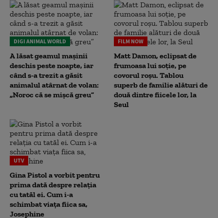
DIGI ANIMAL WORLD
FILM NOW
A lăsat geamul mașinii
Matt Damon, eclipsat de
deschis peste noapte, iar
frumoasa lui soție, pe
când s-a trezit a găsit
covorul roșu. Tablou
animalul atârnat de volan:
superb de familie alături de
„Noroc că se mișcă greu”
două dintre fiicele lor, la
Seul
UTV
Gina Pistol a vorbit pentru
prima dată despre relația
cu tatăl ei. Cum i-a
schimbat viața fiica sa,
Josephine