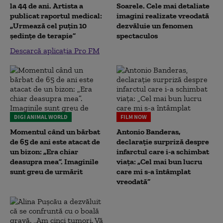
la 44 de ani. Artista a
Soarele. Cele mai detaliate
publicat raportul medical:
imagini realizate vreodată
„Urmează cel puțin 10
dezvăluie un fenomen
ședințe de terapie”
spectaculos
Descarcă aplicația Pro FM
DIGI ANIMAL WORLD
FILM NOW
Momentul când un bărbat
Antonio Banderas,
de 65 de ani este atacat de
declarație surpriză despre
un bizon: „Era chiar
infarctul care i-a schimbat
deasupra mea”. Imaginile
viața: „Cel mai bun lucru
sunt greu de urmărit
care mi s-a întâmplat
vreodată”