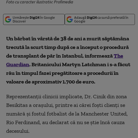
Foto cu caracter ilustrativ: Profimedia
Urmărește
Digi24
în Google
Adaugă
Digi24
ca sursă preferată în
Discover
Google
Un bărbat în vârstă de 38 de ani a murit săptămâna
trecută la scurt timp după ce a început o procedură
de transplant de păr în Istanbul, informează
The
Guardian
. Britanicului Martyn Latchman i s-a făcut
rău în timpul fazei pregătitoare a procedurii în
valoare de aproximativ 1.700 de euro.
Reprezentanții clinicii implicate, Dr. Cinik din zona
Besikitas a orașului, printre ai cărei foști clienți se
numără și fostul fotbalist de la Manchester United,
Rio Ferdinand, au declarat că nu se știe încă cauza
decesului.