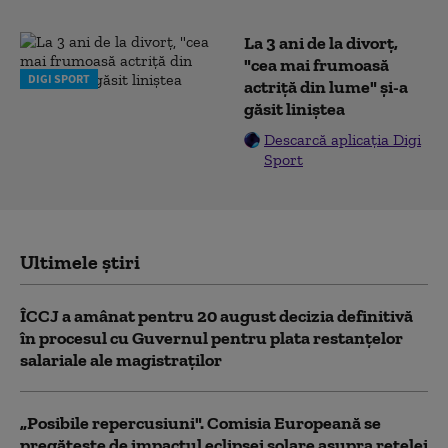
La 3 ani de la divorț,
"cea mai frumoasă
DIGI SPORT
actriță din lume" și-a
găsit liniștea
Descarcă aplicația Digi
Sport
Ultimele știri
ÎCCJ a amânat pentru 20 august decizia definitivă
în procesul cu Guvernul pentru plata restanțelor
salariale ale magistraților
„Posibile repercusiuni". Comisia Europeană se
pregătește de impactul eclipsei solare asupra rețelei