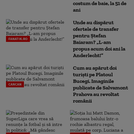
costum de baie, la 51 de
ani
Unde au dispărut
ofertele de transfer
pentru Ștefan
FANATIK.RO
Baiaram? „L-am
propus acum doi ani la
Anderlecht!”
Cum au apărut doi
turiști pe Platoul
Bucegi. Imaginile
CANCAN
publicate de Salvamont
Prahova au revoltat
românii