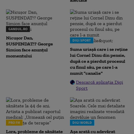
afectate
GANDUL.RO
Nicușor Dan,
DIGI SPORT
SUSPENDAT!? George
Suma uriașă care i se reține
Simion face anunțul
lui Cornel Dinu din pensie,
momentului
după ce a pierdut procesul
cu finul său, pe care l-a
numit "canalie"
Descarcă aplicația Digi
Sport
PRO FM
DIGI WORLD
Lora, probleme de sănătate
Așa arată cu adevărat