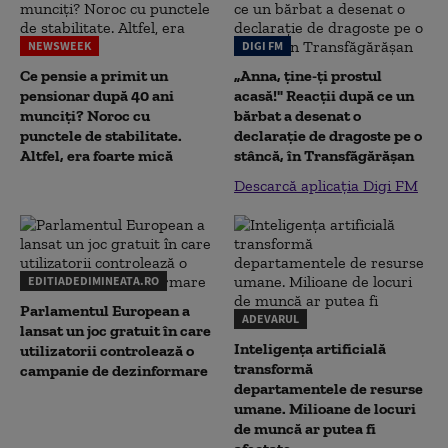
NEWSWEEK
DIGI FM
Ce pensie a primit un
„Anna, ţine-ţi prostul
pensionar după 40 ani
acasă!" Reacţii după ce un
munciți? Noroc cu
bărbat a desenat o
punctele de stabilitate.
declaraţie de dragoste pe o
Altfel, era foarte mică
stâncă, în Transfăgărăşan
Descarcă aplicația Digi FM
EDITIADEDIMINEATA.RO
Parlamentul European a
ADEVARUL
lansat un joc gratuit în care
Inteligența artificială
utilizatorii controlează o
transformă
campanie de dezinformare
departamentele de resurse
umane. Milioane de locuri
de muncă ar putea fi