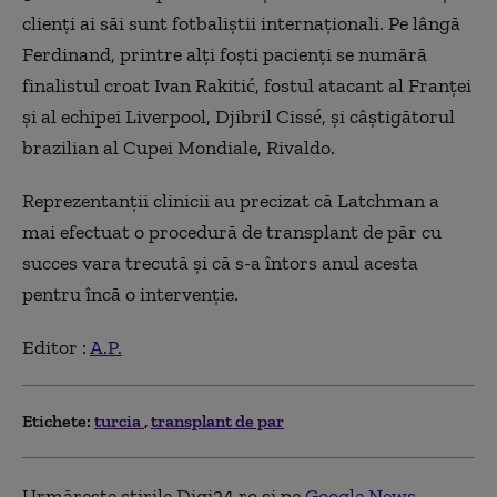
clienți ai săi sunt fotbaliștii internaționali. Pe lângă
Ferdinand, printre alți foști pacienți se numără
finalistul croat Ivan Rakitić, fostul atacant al Franței
și al echipei Liverpool, Djibril Cissé, și câștigătorul
brazilian al Cupei Mondiale, Rivaldo.
Reprezentanții clinicii au precizat că Latchman a
mai efectuat o procedură de transplant de păr cu
succes vara trecută și că s-a întors anul acesta
pentru încă o intervenție.
Editor :
A.P.
Etichete:
turcia
transplant de par
Urmărește știrile Digi24.ro și pe
Google News