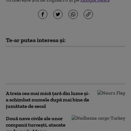
Te-ar putea interesa și:
Trei persoane au fost trimise în
judecată după ce au adus în
România arme letale cumpărate
din Turcia
A treia cea mai mică țară din lume și-
a schimbat numele după mai bine de
jumătate de secol
Două nave civile ale unor
companii turcești, atacate