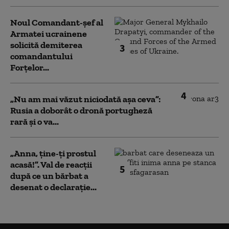
Noul Comandant-șef al
Armatei ucrainene
solicită demiterea
3
comandantului
Forțelor...
4
„Nu am mai văzut niciodată așa ceva”:
Rusia a doborât o dronă portugheză
rară și o va...
„Anna, ţine-ţi prostul
acasă!”. Val de reacții
5
după ce un bărbat a
desenat o declarație...