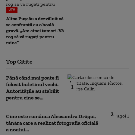
UTV
Alina Pușcău a dezvăluit că
se confruntă cu o boală
gravă. „Am cinci tumori. Vă
rog să vă rugați pentru
mine”
Top Citite
Până când mai poate fi
folosit buletinul vechi.
1
Autoritățile au stabilit
pentru cine se...
2
Cine este românca Alecsandra Drăgoi,
tânăra care a realizat fotografia oficială
a noului...