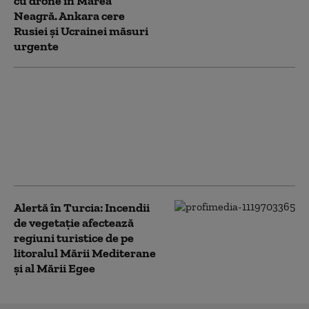
cu drone în Marea
Neagră. Ankara cere
Rusiei și Ucrainei măsuri
urgente
Kaan, avionul de
vânătoare de generația
a cincea al Turciei, face
un pas-cheie spre
înlocuirea F-16: test
reușit pe pistă
Alertă în Turcia: Incendii
de vegetație afectează
regiuni turistice de pe
litoralul Mării Mediterane
și al Mării Egee