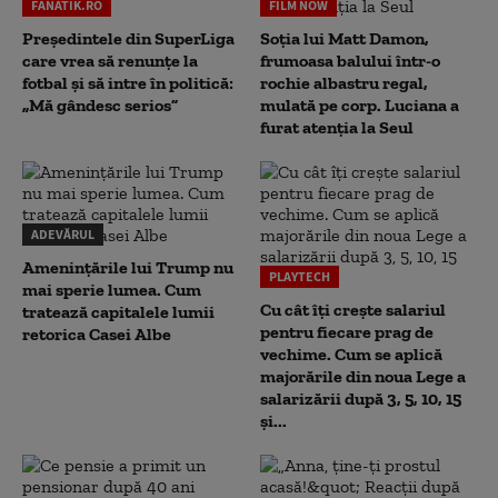
FANATIK.RO
FILM NOW
Președintele din SuperLiga
Soția lui Matt Damon,
care vrea să renunțe la
frumoasa balului într-o
fotbal și să intre în politică:
rochie albastru regal,
„Mă gândesc serios”
mulată pe corp. Luciana a
furat atenția la Seul
ADEVĂRUL
Amenințările lui Trump nu
PLAYTECH
mai sperie lumea. Cum
Cu cât îți crește salariul
tratează capitalele lumii
pentru fiecare prag de
retorica Casei Albe
vechime. Cum se aplică
majorările din noua Lege a
salarizării după 3, 5, 10, 15
și...