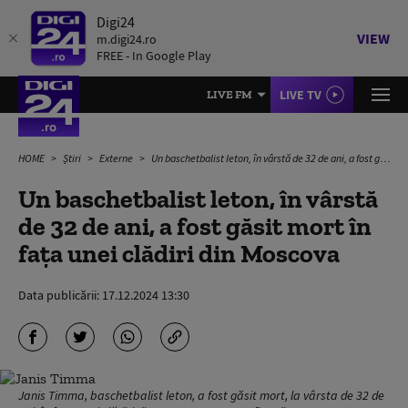
Digi24
VIEW
m.digi24.ro
FREE - In Google Play
LIVE TV
LIVE FM
HOME
Știri
Externe
Un baschetbalist leton, în vârstă de 32 de ani, a fost găsit mort în faţa unei clădiri din Moscova
Un baschetbalist leton, în vârstă
de 32 de ani, a fost găsit mort în
faţa unei clădiri din Moscova
Data publicării:
17.12.2024 13:30
Janis Timma, baschetbalist leton, a fost găsit mort, la vârsta de 32 de