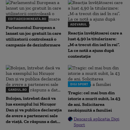
EDITIADEDIMINEATA.RO
ADEVARUL
Parlamentul European a
Reacția învățătoarei care a
lansat un joc gratuit în care
luat 4,90 la titularizare:
utilizatorii controlează o
„M-a trecut din iad în rai”.
campanie de dezinformare
La ce notă a ajuns după
contestație
DIGI SPORT
GANDUL.RO
Tragic: cel mai bun din
Bolojan, întrebat dacă va
istorie a murit subit, la 43
lua exemplul lui Nicușor
de ani. Solicitarea
Dan și va publica declarația
neobișnuită a familiei
de avere a partenerei sale
Descarcă aplicația Digi
de viață. Ce răspuns a dat...
Sport