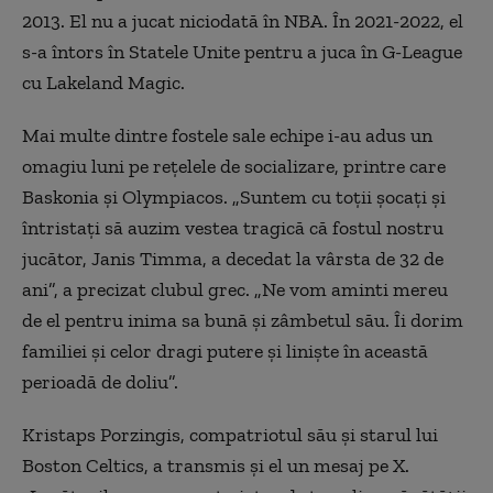
2013. El nu a jucat niciodată în NBA. În 2021-2022, el
s-a întors în Statele Unite pentru a juca în G-League
cu Lakeland Magic.
Mai multe dintre fostele sale echipe i-au adus un
omagiu luni pe reţelele de socializare, printre care
Baskonia şi Olympiacos. „Suntem cu toţii şocaţi şi
întristaţi să auzim vestea tragică că fostul nostru
jucător, Janis Timma, a decedat la vârsta de 32 de
ani”, a precizat clubul grec. „Ne vom aminti mereu
de el pentru inima sa bună şi zâmbetul său. Îi dorim
familiei şi celor dragi putere şi linişte în această
perioadă de doliu”.
Kristaps Porzingis, compatriotul său şi starul lui
Boston Celtics, a transmis şi el un mesaj pe X.