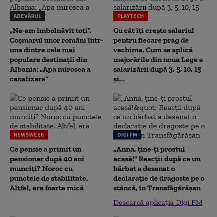
ADEVĂRUL
PLAYTECH
„Ne-am îmbolnăvit toți”.
Cu cât îți crește salariul
Coșmarul unor români într-
pentru fiecare prag de
una dintre cele mai
vechime. Cum se aplică
populare destinații din
majorările din noua Lege a
Albania: „Apa mirosea a
salarizării după 3, 5, 10, 15
canalizare”
și...
NEWSWEEK
DIGI FM
Ce pensie a primit un
„Anna, ţine-ţi prostul
pensionar după 40 ani
acasă!" Reacţii după ce un
munciți? Noroc cu
bărbat a desenat o
punctele de stabilitate.
declaraţie de dragoste pe o
Altfel, era foarte mică
stâncă, în Transfăgărăşan
Descarcă aplicația Digi FM