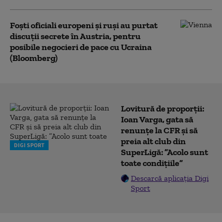
Foști oficiali europeni și ruși au purtat
discuții secrete în Austria, pentru
posibile negocieri de pace cu Ucraina
(Bloomberg)
Lovitură de proporții:
Ioan Varga, gata să
renunțe la CFR și să
preia alt club din
DIGI SPORT
SuperLigă: ”Acolo sunt
toate condițiile”
Descarcă aplicația Digi
Sport