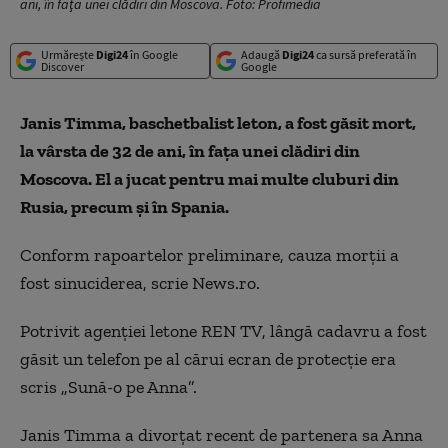
ani, în faţa unei clădiri din Moscova. Foto: Profimedia
Urmărește
Digi24
în Google
Adaugă
Digi24
ca sursă preferată în
Discover
Google
Janis Timma, baschetbalist leton, a fost găsit mort,
la vârsta de 32 de ani, în faţa unei clădiri din
Moscova. El a jucat pentru mai multe cluburi din
Rusia, precum şi în Spania.
Conform rapoartelor preliminare, cauza morţii a
fost sinuciderea, scrie News.ro.
Potrivit agenţiei letone REN TV, lângă cadavru a fost
găsit un telefon pe al cărui ecran de protecţie era
scris „Sună-o pe Anna”.
Janis Timma a divorţat recent de partenera sa Anna