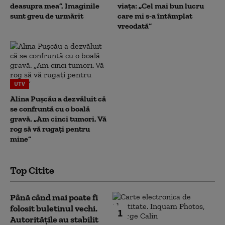
deasupra mea”. Imaginile
viața: „Cel mai bun lucru
sunt greu de urmărit
care mi s-a întâmplat
vreodată”
UTV
Alina Pușcău a dezvăluit că
se confruntă cu o boală
gravă. „Am cinci tumori. Vă
rog să vă rugați pentru
mine”
Top Citite
Până când mai poate fi
folosit buletinul vechi.
1
Autoritățile au stabilit