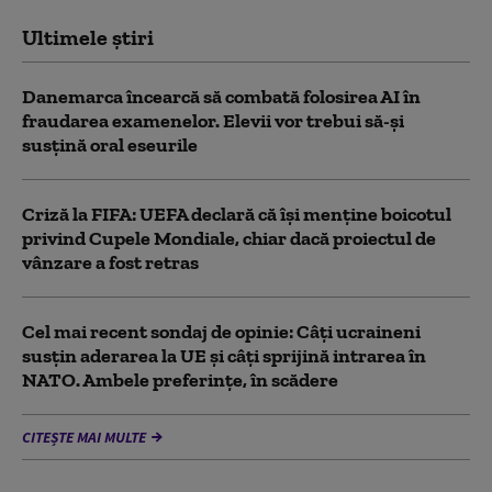
Ultimele știri
Danemarca încearcă să combată folosirea AI în
fraudarea examenelor. Elevii vor trebui să-şi
susţină oral eseurile
Criză la FIFA: UEFA declară că îşi menţine boicotul
privind Cupele Mondiale, chiar dacă proiectul de
vânzare a fost retras
Cel mai recent sondaj de opinie: Câți ucraineni
susțin aderarea la UE și câți sprijină intrarea în
NATO. Ambele preferințe, în scădere
CITEȘTE MAI MULTE