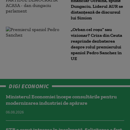
financiar Ucraina, spune
Dungaciu. Liderul AUR se
distanțează de discursul
lui Simion
„Orban cel roșu” sau
vizionar? Criza din Ceuta
reaprinde dezbaterea
despre rolul premierului
spaniol Pedro Sanchez în
UE
DIGI ECONOMIC
Ministerul Economiei începe consultările pentru
modernizarea industriei de apărare
06.08.2026
STB a cerut intrarea în insolvență. Solicitarea a fost