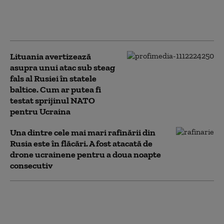
îndeamnă ruşii să voteze partidul
liberal Iabloko, formațiune care se
opune continuării războiului
Lituania avertizează
asupra unui atac sub steag
fals al Rusiei în statele
baltice. Cum ar putea fi
testat sprijinul NATO
pentru Ucraina
Una dintre cele mai mari rafinării din
Rusia este în flăcări. A fost atacată de
drone ucrainene pentru a doua noapte
consecutiv
Atacurile rusești fac noi victime în
Ucraina. Trei oameni au fost uciși în
regiunea Harkov