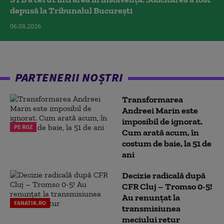
depusă la Tribunalul București
06.08.2026
PARTENERII NOȘTRI
Transformarea
Andreei Marin este
imposibil de ignorat.
PE ROZ
Cum arată acum, în
costum de baie, la 51 de
ani
Decizie radicală după
CFR Cluj – Tromso 0-5!
Au renunțat la
FANATIK.RO
transmisiunea
meciului retur