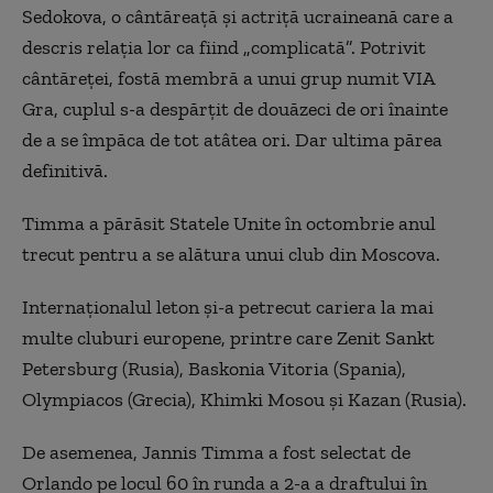
Sedokova, o cântăreaţă şi actriţă ucraineană care a
descris relaţia lor ca fiind „complicată”. Potrivit
cântăreţei, fostă membră a unui grup numit VIA
Gra, cuplul s-a despărţit de douăzeci de ori înainte
de a se împăca de tot atâtea ori. Dar ultima părea
definitivă.
Timma a părăsit Statele Unite în octombrie anul
trecut pentru a se alătura unui club din Moscova.
Internaţionalul leton şi-a petrecut cariera la mai
multe cluburi europene, printre care Zenit Sankt
Petersburg (Rusia), Baskonia Vitoria (Spania),
Olympiacos (Grecia), Khimki Mosou şi Kazan (Rusia).
De asemenea, Jannis Timma a fost selectat de
Orlando pe locul 60 în runda a 2-a a draftului în