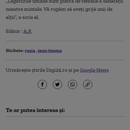
„Legăturile umane sunt piatra de temelie a sănătăţii
noastre mintale. Vă rugăm să aveţi grijă unii de
alţii”, a scris el.
Editor :
A.P.
Etichete:
rusia
janis timma
Urmărește știrile Digi24.ro și pe
Google News
Te-ar putea interesa și:
Văduva activistului Navalnîi