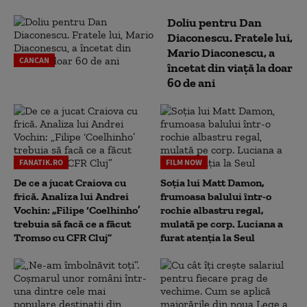
Doliu pentru Dan
Diaconescu. Fratele lui,
Mario Diaconescu, a
CANCAN
încetat din viață la doar
60 de ani
FANATIK.RO
FILM NOW
De ce a jucat Craiova cu
Soția lui Matt Damon,
frică. Analiza lui Andrei
frumoasa balului într-o
Vochin: „Filipe ‘Coelhinho’
rochie albastru regal,
trebuia să facă ce a făcut
mulată pe corp. Luciana a
Tromso cu CFR Cluj”
furat atenția la Seul