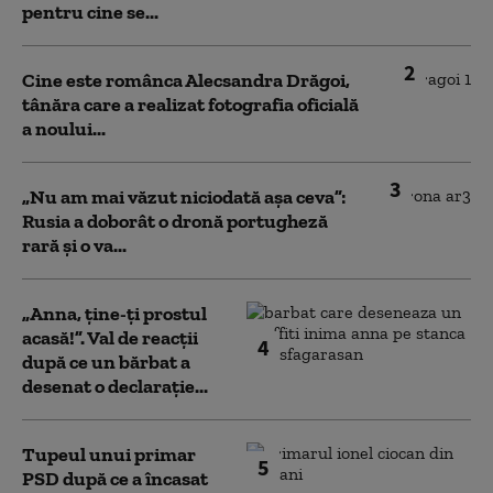
pentru cine se...
2
Cine este românca Alecsandra Drăgoi,
tânăra care a realizat fotografia oficială
a noului...
3
„Nu am mai văzut niciodată așa ceva”:
Rusia a doborât o dronă portugheză
rară și o va...
„Anna, ţine-ţi prostul
acasă!”. Val de reacții
4
după ce un bărbat a
desenat o declarație...
Tupeul unui primar
5
PSD după ce a încasat