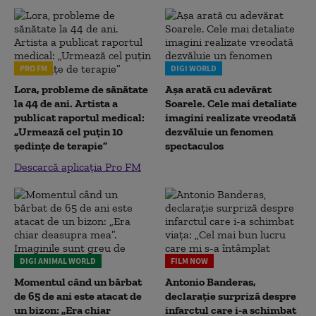
PRO FM
DIGI WORLD
Lora, probleme de sănătate
Așa arată cu adevărat
la 44 de ani. Artista a
Soarele. Cele mai detaliate
publicat raportul medical:
imagini realizate vreodată
„Urmează cel puțin 10
dezvăluie un fenomen
ședințe de terapie”
spectaculos
Descarcă aplicația Pro FM
DIGI ANIMAL WORLD
FILM NOW
Momentul când un bărbat
Antonio Banderas,
de 65 de ani este atacat de
declarație surpriză despre
un bizon: „Era chiar
infarctul care i-a schimbat